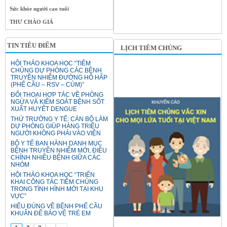
Sức khỏe người cao tuổi
THƯ CHÀO GIÁ
TIN TIÊU ĐIỂM
LỊCH TIÊM CHỦNG
HỘI THẢO KHOA HỌC “TIÊM
CHỦNG DỰ PHÒNG CÁC BỆNH
TRUYỀN NHIỄM ĐƯỜNG HÔ HẤP
(PHẾ CẦU – RSV – CÚM)”
ĐỐI THOẠI HỢP TÁC VỀ PHÒNG
NGỪA VÀ KIỂM SOÁT BỆNH SỐT
XUẤT HUYẾT DENGUE
THỨ TRƯỞNG Y TẾ: CÁN BỘ LÀM
DỰ PHÒNG GIÚP HÀNG TRIỆU
NGƯỜI KHÔNG PHẢI VÀO VIỆN
BỘ Y TẾ BAN HÀNH DANH MỤC
BỆNH TRUYỀN NHIỄM MỚI, ĐIỀU
CHỈNH NHIỀU BỆNH GIỮA CÁC
NHÓM
HỘI THẢO KHOA HỌC “TRIỂN
KHAI CÔNG TÁC TIÊM CHỦNG
TRONG TÌNH HÌNH MỚI TẠI KHU
VỰC”
HIỂU ĐÚNG VỀ BỆNH PHẾ CẦU
KHUẨN ĐỂ BẢO VỆ TRẺ EM