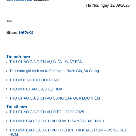
Hà Nội, ngày 12/09/2025
Tag:
Share:
Tin mới hơn
THƯ CHÀO GIÁ DỊCH VỤ IN ẤN, XUẤT BẢN
Thư chào giá dịch vụ Khách sạn – Rạch Giá, An Giang
THƯ MỜI TÀI TRỢ HỘI THẢO
THƯ MỜI CHÀO GIÁ ĐIỀU HÒA
THƯ CHÀO GIÁ DỊCH VỤ CUNG CẤP QUÀ LƯU NIỆM
Tin cũ hơn
THƯ CHÀO GIÁ DỊCH VỤ Ô TÔ – 28.08.2025
THƯ MỜI BÁO GIÁ DỊCH VỤ KHÁCH SẠN TẠI BẮC NINH
THƯ MỜI BÁO GIÁ DỊCH VỤ TỔ CHỨC TẠI KHÁCH SẠN – VŨNG TÀU,
HCM