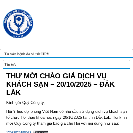
TRANG TIN ĐIỆN TỬ
HỘI Y HỌC DỰ PHÒNG
VIỆT NAM
VIETNAM ASSOCIATION OF
PREVENTIVE MEDICINE
Tư vấn bệnh do vi rút HPV
Tin tức
THƯ MỜI CHÀO GIÁ DỊCH VỤ
KHÁCH SẠN – 20/10/2025 – ĐẮK
LĂK
Kính gửi Quý Công ty,
Hội Y học dự phòng Việt Nam có nhu cầu sử dụng dịch vụ khách sạn
tổ chức Hội thảo khoa học ngày 20/10/2025 tại tỉnh Đắk Lak, Hội kính
mời Quý Công ty tham gia báo giá cho Hội với nội dung như sau:
12092025180022
Tải xuống