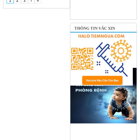
1
2
3
›
»
THÔNG TIN VẮC XIN