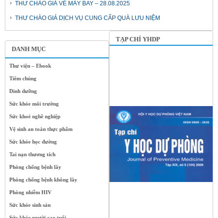
THƯ CHÀO GIÁ VÉ MÁY BAY – 28.08.2025
THƯ CHÀO GIÁ DỊCH VỤ CUNG CẤP QUÀ LƯU NIỆM
TẠP CHÍ YHDP
DANH MỤC
Thư viện – Ebook
Tiêm chủng
Dinh dưỡng
Sức khỏe môi trường
Sức khoẻ nghề nghiệp
Vệ sinh an toàn thực phẩm
Sức khỏe học đường
Tai nạn thương tích
Phòng chống bệnh lây
Phòng chống bệnh không lây
Phòng nhiễm HIV
Sức khỏe sinh sản
Sức khỏe người cao tuổi