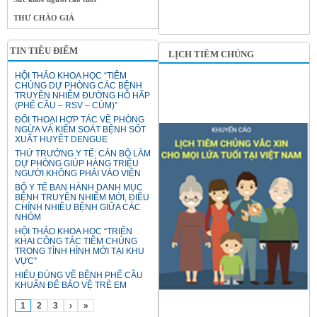
THƯ CHÀO GIÁ
TIN TIÊU ĐIỂM
LỊCH TIÊM CHỦNG
HỘI THẢO KHOA HỌC “TIÊM
CHỦNG DỰ PHÒNG CÁC BỆNH
TRUYỀN NHIỄM ĐƯỜNG HÔ HẤP
(PHẾ CẦU – RSV – CÚM)”
ĐỐI THOẠI HỢP TÁC VỀ PHÒNG
NGỪA VÀ KIỂM SOÁT BỆNH SỐT
XUẤT HUYẾT DENGUE
THỨ TRƯỞNG Y TẾ: CÁN BỘ LÀM
DỰ PHÒNG GIÚP HÀNG TRIỆU
NGƯỜI KHÔNG PHẢI VÀO VIỆN
BỘ Y TẾ BAN HÀNH DANH MỤC
BỆNH TRUYỀN NHIỄM MỚI, ĐIỀU
CHỈNH NHIỀU BỆNH GIỮA CÁC
NHÓM
HỘI THẢO KHOA HỌC “TRIỂN
KHAI CÔNG TÁC TIÊM CHỦNG
TRONG TÌNH HÌNH MỚI TẠI KHU
VỰC”
HIỂU ĐÚNG VỀ BỆNH PHẾ CẦU
KHUẨN ĐỂ BẢO VỆ TRẺ EM
1
2
3
›
»