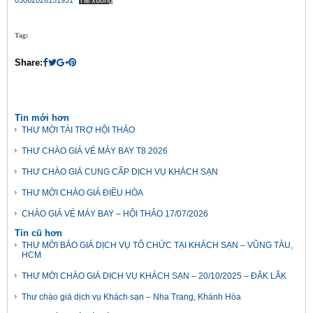
03062026151931
Tải xuống
Tag:
Share:
Tin mới hơn
THƯ MỜI TÀI TRỢ HỘI THẢO
THƯ CHÀO GIÁ VÉ MÁY BAY T8.2026
THƯ CHÀO GIÁ CUNG CẤP DỊCH VỤ KHÁCH SẠN
THƯ MỜI CHÀO GIÁ ĐIỀU HÒA
CHÀO GIÁ VÉ MÁY BAY – HỘI THẢO 17/07/2026
Tin cũ hơn
THƯ MỜI BÁO GIÁ DỊCH VỤ TỔ CHỨC TẠI KHÁCH SẠN – VŨNG TÀU,
HCM
THƯ MỜI CHÀO GIÁ DỊCH VỤ KHÁCH SẠN – 20/10/2025 – ĐẮK LĂK
Thư chào giá dịch vụ Khách sạn – Nha Trang, Khánh Hòa