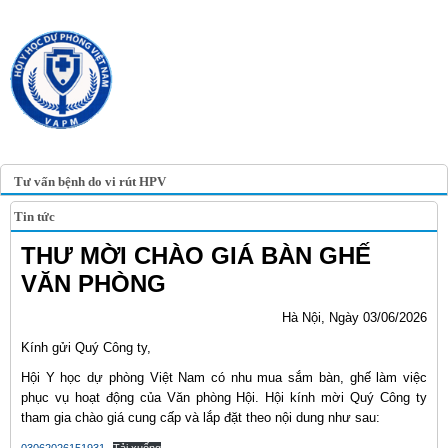
TRANG TIN ĐIỆN TỬ
HỘI Y HỌC DỰ PHÒNG
VIỆT NAM
VIETNAM ASSOCIATION OF
PREVENTIVE MEDICINE
Tư vấn bệnh do vi rút HPV
Tin tức
THƯ MỜI CHÀO GIÁ BÀN GHẾ
VĂN PHÒNG
Hà Nội, Ngày 03/06/2026
Kính gửi Quý Công ty,
Hội Y học dự phòng Việt Nam có nhu mua sắm bàn, ghế làm việc
phục vụ hoạt động của Văn phòng Hội. Hội kính mời Quý Công ty
tham gia chào giá cung cấp và lắp đặt theo nội dung như sau: