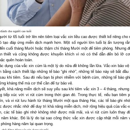
dành cho người cao tuổi
ời từ 65 tuổi trở lên nên tiêm loại vắc xin liều cao được thiết kế riêng cho
nó tạo đáp ứng miễn dịch mạnh hơn. Một số người lớn tuổi bị ấn tượng rằ
đến cuối tháng Mười hoặc thậm chí tháng Mười một để tiêm phòng. Nhưng đi
n thiết và cũng không được khuyến khích vì nó có thể dẫn đến bỏ lỡ cơ
oặc quên hoàn toàn.
ác dụng của vắc xin cúm là một lý do nữa đề không lần lữa. Vắc-xin bảo vệ 
m bằng cách thiết lập những tế bào “ghi nhớ”, những tế bào này sẽ bắt đầu 
 sau khi tiêm. Sau đó nếu bạn bị phơi nhiễm với bệnh cúm, những tế bào gh
hững kháng thể mà cơ thể cần để tự bảo vệ.
yết, khả năng miễn dịch sẽ suy yếu sau khi tiêm vắc xin 3 – 4 tháng, nhưng 
g tiếp xúc với vi rút cúm trong thời gian đó. Trong thực tế, nếu bạn tiêm 
ín, và vi rút lưu hành từ tháng Mười một qua tháng Hai, các tế bào ghi nh
ục được nhắc nhở để duy trì khả năng miễn dịch, mở rộng hiệu quả của vắc-x
n, các tế bào ghi nhớ không nhớ được mãi mãi, và vi rút cúm luôn thay đ
 năm khác. Đó là lý do tại sao công thức vắc xin được cập nhật mỗi năm v
 phòng hàng năm lại quan trọng.
m, chứ đừng dùng vắc xin dạng xịt mũi