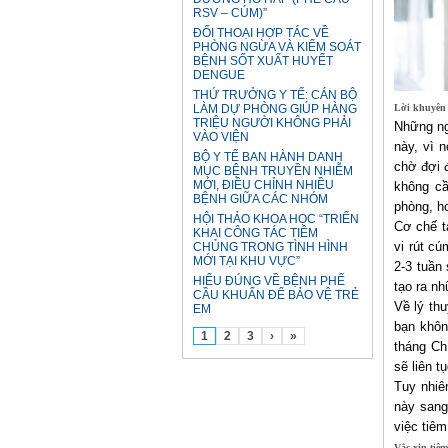
RSV – CÚM)”
ĐỐI THOẠI HỢP TÁC VỀ
PHÒNG NGỪA VÀ KIỂM SOÁT
BỆNH SỐT XUẤT HUYẾT
DENGUE
THỨ TRƯỞNG Y TẾ: CÁN BỘ
Lời khuyên 
LÀM DỰ PHÒNG GIÚP HÀNG
TRIỆU NGƯỜI KHÔNG PHẢI
Những ngư
VÀO VIỆN
này, vì 
BỘ Y TẾ BAN HÀNH DANH
chờ đợi 
MỤC BỆNH TRUYỀN NHIỄM
MỚI, ĐIỀU CHỈNH NHIỀU
không cầ
BỆNH GIỮA CÁC NHÓM
phòng, h
HỘI THẢO KHOA HỌC “TRIỂN
Cơ chế t
KHAI CÔNG TÁC TIÊM
vi rút cú
CHỦNG TRONG TÌNH HÌNH
MỚI TẠI KHU VỰC”
2-3 tuần
HIỂU ĐÚNG VỀ BỆNH PHẾ
tạo ra n
CẦU KHUẨN ĐỂ BẢO VỆ TRẺ
Về lý thu
EM
bạn khôn
1
2
3
›
»
tháng Ch
sẽ liên t
Tuy nhiê
này sang
việc tiêm
Vắc xin tiê