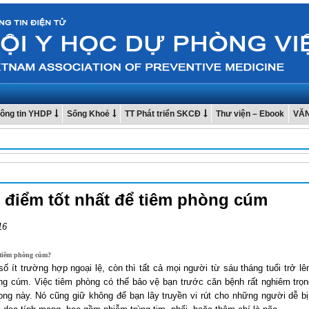
ông tin YHDP
Sống Khoẻ
TT Phát triển SKCĐ
Thư viện – Ebook
VĂ
 điểm tốt nhất để tiêm phòng cúm
16
 tiêm phòng cúm?
ố ít trường hợp ngoại lệ, còn thì tất cả mọi người từ sáu tháng tuổi trở l
ng cúm. Việc tiêm phòng có thể bảo vệ bạn trước căn bệnh rất nghiêm trọng
ong này. Nó cũng giữ không để bạn lây truyền vi rút cho những người dễ bị