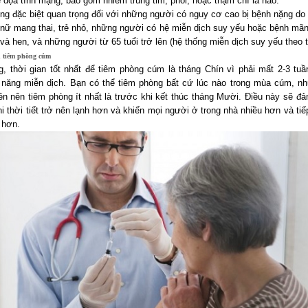
 dọa tính mạng, bao gồm nhiễm trùng tim, phổi, hoặc thậm chí là não.
ng đặc biệt quan trọng đối với những người có nguy cơ cao bị bệnh nặng do
nữ mang thai, trẻ nhỏ, những người có hệ miễn dịch suy yếu hoặc bệnh mãn
và hen, và những người từ 65 tuổi trở lên (hệ thống miễn dịch suy yếu theo t
n tiêm phòng cúm
g, thời gian tốt nhất để tiêm phòng cúm là tháng Chín vì phải mất 2-3 tuầ
ả năng miễn dịch. Bạn có thể tiêm phòng bất cứ lúc nào trong mùa cúm, 
n nên tiêm phòng ít nhất là trước khi kết thúc tháng Mười. Điều này sẽ đ
i thời tiết trở nên lạnh hơn và khiến mọi người ở trong nhà nhiều hơn và ti
 hơn.