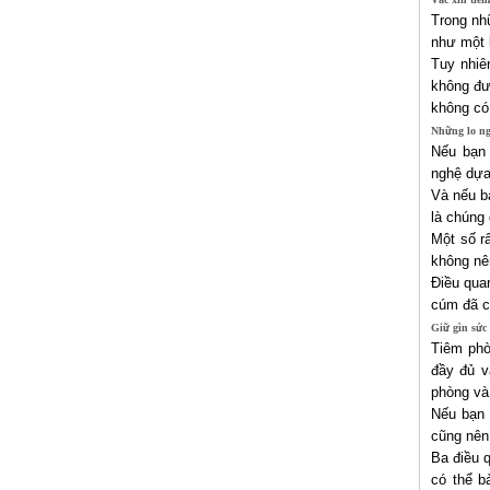
Trong nh
như một 
Tuy nhiê
không đư
không có 
Những lo ng
Nếu bạn 
nghệ dựa 
Và nếu b
là chúng 
Một số r
không nê
Điều qua
cúm đã c
Giữ gìn sức
Tiêm phò
đầy đủ v
phòng và
Nếu bạn 
cũng nên 
Ba điều q
có thể b