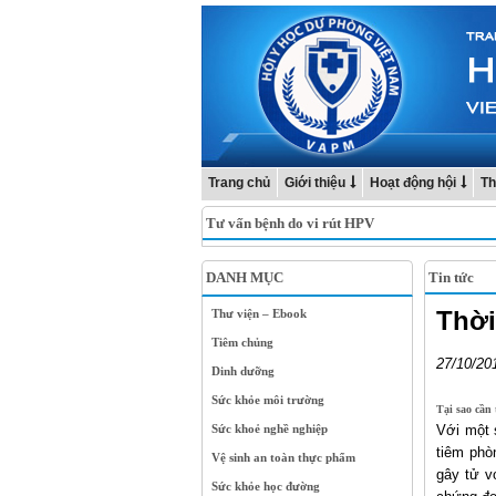
Trang chủ
Giới thiệu
Hoạt động hội
Th
Tư vấn bệnh do vi rút HPV
DANH MỤC
Tin tức
Thời
Thư viện – Ebook
Tiêm chủng
27/10/20
Dinh dưỡng
Sức khỏe môi trường
Tại sao cần
Sức khoẻ nghề nghiệp
Với một s
tiêm phò
Vệ sinh an toàn thực phẩm
gây tử v
Sức khỏe học đường