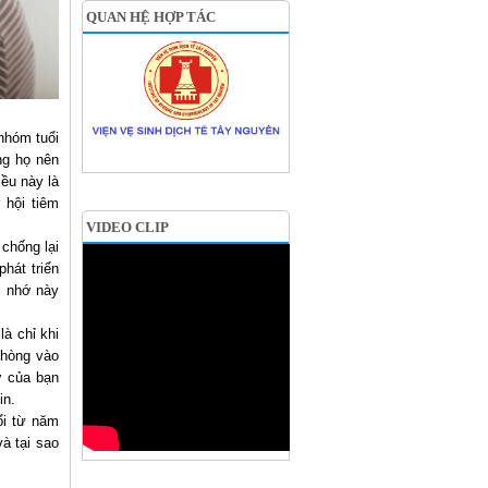
QUAN HỆ HỢP TÁC
 nhóm tuổi
ng họ nên
ều này là
 hội tiêm
VIDEO CLIP
chống lại
phát triển
i nhớ này
là chỉ khi
phòng vào
ớ của bạn
in.
ổi từ năm
à tại sao