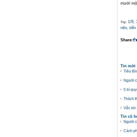
mười một 
1/9
,
Tag:
nên
,
tiến
Share:
Tin mới
Tiêu tốn
Người ca
5 bí quy
Thách t
Vắc xin
Tin cũ 
Người c
Cách ph