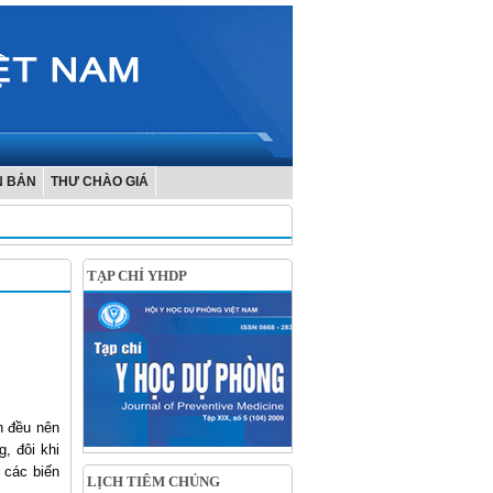
N BẢN
THƯ CHÀO GIÁ
TẠP CHÍ YHDP
ên đều nên
, đôi khi
 các biến
LỊCH TIÊM CHỦNG