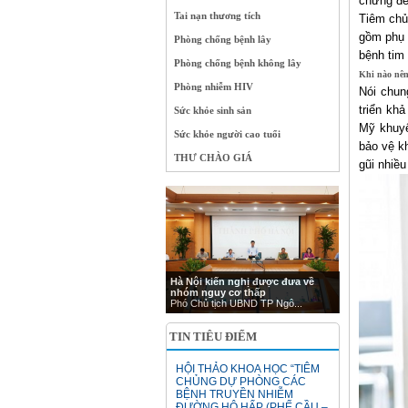
chứng đe
Tai nạn thương tích
Tiêm chủ
gồm phụ 
Phòng chống bệnh lây
bệnh tim 
Phòng chống bệnh không lây
Khi nào nê
Phòng nhiễm HIV
Nói chun
triển kh
Sức khỏe sinh sản
Mỹ khuyê
Sức khỏe người cao tuổi
bảo vệ kh
THƯ CHÀO GIÁ
gũi nhiều
Hà Nội kiến nghị được đưa về
nhóm nguy cơ thấp
Phó Chủ tịch UBND TP Ngô...
TIN TIÊU ĐIỂM
HỘI THẢO KHOA HỌC “TIÊM
CHỦNG DỰ PHÒNG CÁC
BỆNH TRUYỀN NHIỄM
ĐƯỜNG HÔ HẤP (PHẾ CẦU –