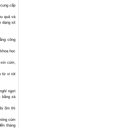
 cung cấp
ệu quả và
 dạng xịt
bằng công
 khoa học
-xin cúm,
từ vi rút
nghỉ ngơi
n bằng xà
bị ốm thì
 phòng cúm
đến tháng