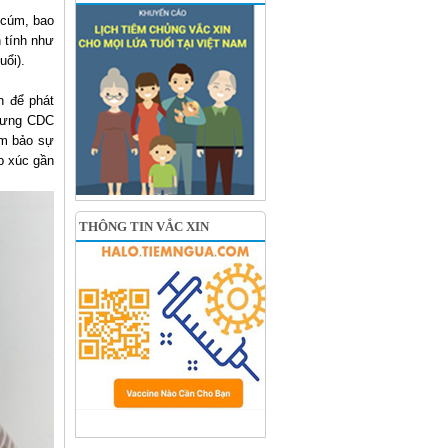
 cúm, bao
 tính như
uổi).
n để phát
nhưng CDC
ảm bảo sự
ếp xúc gần
THÔNG TIN VẮC XIN