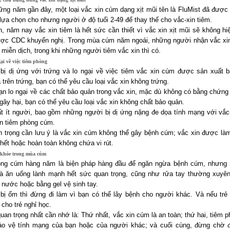
ững năm gần đây, một loại vắc xin cúm dạng xịt mũi tên là FluMist đã được
lựa chọn cho nhưng người ở độ tuổi 2-49 để thay thế cho vắc-xin tiêm.
n, năm nay vắc xin tiêm là hết sức cần thiết vì vắc xin xịt mũi sẽ không hi
ợc CDC khuyến nghị. Trong mùa cúm năm ngoái, những người nhận vắc xin
miễn dịch, trong khi những người tiêm vắc xin thì có.
ại về việc tiêm phòng
bị dị ứng với trứng và lo ngại về việc tiêm vắc xin cúm được sản xuất 
trên trứng, bạn có thể yêu cầu loại vắc xin không trứng.
ạn lo ngại về các chất bảo quản trong vắc xin, mặc dù không có bằng chứng
gây hại, bạn có thể yêu cầu loại vắc xin không chất bảo quản.
ất ít người, bao gồm những người bị dị ứng nặng đe dọa tính mạng với vắc
n tiêm phòng cúm.
n trọng cần lưu ý là vắc xin cúm không thể gây bệnh cúm; vắc xin được làm 
hết hoặc hoàn toàn không chứa vi rút.
 khỏe trong mùa cúm
ng cúm hàng năm là biện pháp hàng đầu để ngăn ngừa bệnh cúm, nhưng 
à ăn uống lành mạnh hết sức quan trọng, cũng như rửa tay thường xuyê
 nước hoặc bằng gel vệ sinh tay.
bị ốm thì đừng đi làm vì bạn có thể lây bệnh cho người khác. Và nếu trẻ 
cho trẻ nghỉ học.
uan trọng nhất cần nhớ là: Thứ nhất, vắc xin cúm là an toàn; thứ hai, tiêm
ảo vệ tính mạng của bạn hoặc của người khác; và cuối cùng, đừng chờ 