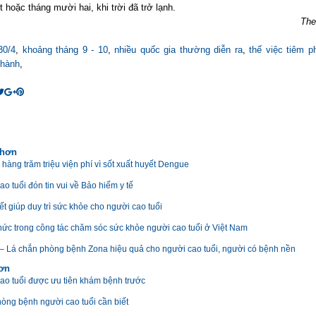
hoặc tháng mười hai, khi trời đã trở lạnh.
The
30/4
,
khoảng tháng 9 - 10
,
nhiều quốc gia thường diễn ra
,
thế việc tiêm 
 hành
,
 hơn
 hàng trăm triệu viện phí vì sốt xuất huyết Dengue
o tuổi đón tin vui về Bảo hiểm y tế
ết giúp duy trì sức khỏe cho người cao tuổi
hức trong công tác chăm sóc sức khỏe người cao tuổi ở Việt Nam
 – Lá chắn phòng bệnh Zona hiệu quả cho người cao tuổi, người có bệnh nền
hơn
ao tuổi được ưu tiên khám bệnh trước
òng bệnh người cao tuổi cần biết