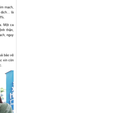
tim mạch,
 dịch… là
0%.
a. Một ca
ệnh thận,
mạch, nguy
uả bảo vệ
ắc xin còn
c.