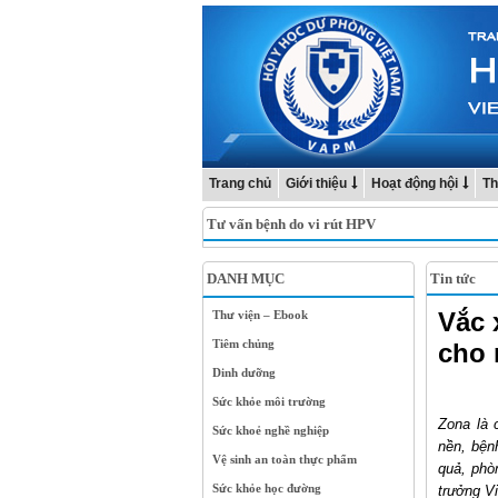
Trang chủ
Giới thiệu
Hoạt động hội
Th
Tư vấn bệnh do vi rút HPV
DANH MỤC
Tin tức
Vắc 
Thư viện – Ebook
Tiêm chủng
cho 
Dinh dưỡng
Sức khỏe môi trường
Zona là 
Sức khoẻ nghề nghiệp
nền, bện
Vệ sinh an toàn thực phẩm
quả, phò
Sức khỏe học đường
trưởng V