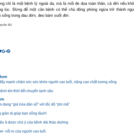
ng chỉ là một bệnh lý ngoài da, mà là mối đe dọa toàn thân, cả đời nếu kh
g lúc. Đừng để một căn bệnh có thể chủ động phòng ngừa trở thành ng
n sống trong đau đớn, đeo bám suốt đời.
guyên Hà
 hơn
đẩy mạnh chăm sóc sức khỏe người cao tuổi, nâng cao chất lượng sống
ệnh khi thời tiết chuyển lạnh sâu
hơn
m đang “già hóa dân số” với tốc độ “phi mã”
g giản dị giúp bạn sống lâu￼
iệu ít được chú ý của bệnh đái tháo đường
r- nỗi lo của người cao tuổi