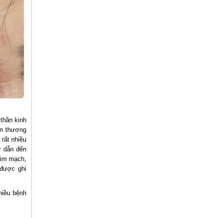
thần kinh
ổn thương
rất nhiều
ơ dẫn đến
 tim mạch,
được ghi
hiều bệnh