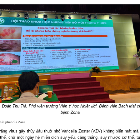
Đoàn Thu Trà, Phó viện trưởng Viện Y học Nhiệt đới, Bệnh viện Bạch Mai c
bệnh Zona
hởi phát của Zona
t rằng virus gây thủy đậu thuở nhỏ Varicella Zoster (VZV) không biến mất mà
 thể, chờ một ngày hệ miễn dịch suy yếu, căng thẳng, suy nhược cơ thể, tu