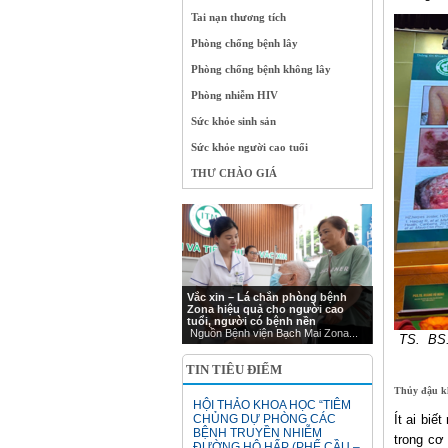
Tai nạn thương tích
Phòng chống bệnh lây
Phòng chống bệnh không lây
Phòng nhiễm HIV
Sức khỏe sinh sản
Sức khỏe người cao tuổi
THƯ CHÀO GIÁ
Vắc xin – Lá chắn phòng bệnh
Zona hiệu quả cho người cao
tuổi, người có bệnh nền
Nguồn Bệnh viện Bạch Mai Zona...
TS. BS. 
TIN TIÊU ĐIỂM
Thủy đậu k
HỘI THẢO KHOA HỌC “TIÊM
CHỦNG DỰ PHÒNG CÁC
Ít ai biế
BỆNH TRUYỀN NHIỄM
trong cơ
ĐƯỜNG HÔ HẤP (PHẾ CẦU –