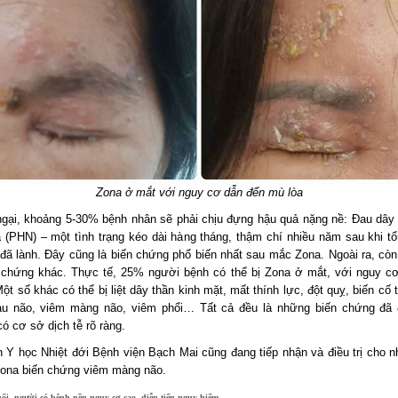
Zona ở mắt với nguy cơ dẫn đến mù lòa
ngại, khoảng 5-30% bệnh nhân sẽ phải chịu đựng hậu quả nặng nề: Đau dây 
 (PHN) – một tình trạng kéo dài hàng tháng, thậm chí nhiều năm sau khi t
 đã lành. Đây cũng là biến chứng phổ biến nhất sau mắc Zona. Ngoài ra, còn 
 chứng khác. Thực tế, 25% người bệnh có thể bị Zona ở mắt, với nguy c
ột số khác có thể bị liệt dây thần kinh mặt, mất thính lực, đột quỵ, biến cố
u não, viêm màng não, viêm phổi… Tất cả đều là những biến chứng đã 
ó cơ sở dịch tễ rõ ràng.
n Y học Nhiệt đới Bệnh viện Bạch Mai cũng đang tiếp nhận và điều trị cho n
Zona biến chứng viêm màng não.
uổi, người có bệnh nền nguy cơ cao, diễn tiến nguy hiểm