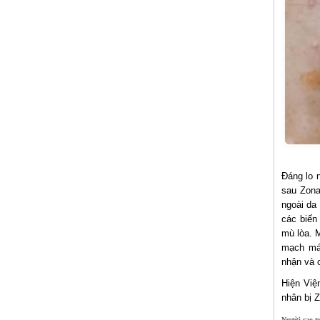
Đáng lo 
sau Zona
ngoài da
các biến
mù lòa. M
mạch má
nhận và c
Hiện Việ
nhân bị 
Người cao t