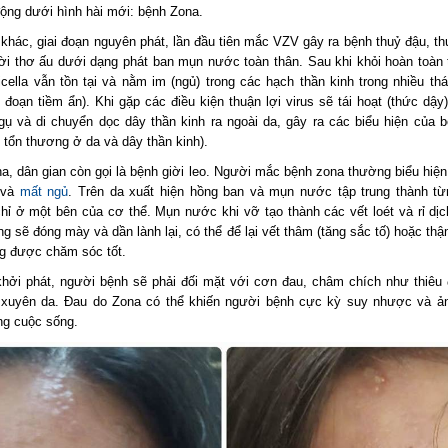
động dưới hình hài mới: bệnh Zona.
 khác, giai đoạn nguyên phát, lần đầu tiên mắc VZV gây ra bệnh thuỷ đậu, t
hời thơ ấu dưới dạng phát ban mụn nước toàn thân. Sau khi khỏi hoàn toàn 
icella vẫn tồn tại và nằm im (ngủ) trong các hạch thần kinh trong nhiều th
 đoạn tiềm ẩn). Khi gặp các điều kiện thuận lợi virus sẽ tái hoạt (thức dậy)
ngụ và di chuyển dọc dây thần kinh ra ngoài da, gây ra các biểu hiện của 
 tổn thương ở da và dây thần kinh).
a, dân gian còn gọi là bệnh giời leo. Người mắc bệnh zona thường biểu hiệ
 và
mất ngủ
. Trên da xuất hiện hồng ban và mụn nước tập trung thành t
hỉ ở một bên của cơ thể. Mụn nước khi vỡ tạo thành các vết loét và rỉ dịc
g sẽ đóng mày và dần lành lại, có thể để lại vết thâm (tăng sắc tố) hoặc th
g được chăm sóc tốt.
khởi phát, người bệnh sẽ phải đối mặt với cơn đau, châm chích như thiêu 
 xuyên da. Đau do Zona có thể khiến người bệnh cực kỳ suy nhược và 
ng cuộc sống.