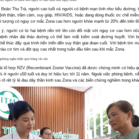
 Đoàn Thu Trà, người cao tuổi và người có bệnh mạn tính như tiểu đường, 
nh thận, trầm cảm, suy giáp, HIV/AIDS, hoặc đang dùng thuốc ức chế miễn
i tượng có nguy cơ mắc Zona cao hơn người khỏe mạnh từ 20% đến trên 6
 ý, người có từ hai bệnh nền trở lên còn đối mặt với nguy cơ cao hơn nữ
ệnh nhân đái tháo đường có thể làm mất kiểm soát đường huyết. Với b
hể thúc đẩy quá trình tiến triển đến suy thận giai đoạn cuối. Với bệnh tim 
máu cơ tim và đột quỵ cao nhất trong tuần đầu tiên sau khi mắc Zona.
 phòng ngừa hiệu quả bằng vắc xin
tái tổ hợp RZV (Recombinant Zoster Vaccine) đã được chứng minh có hiệu q
 ở người ≥50 tuổi và duy trì hiệu lực tới 11 năm. Ngoài việc phòng bệnh, v
 rõ rệt tỷ lệ đau dây thần kinh sau Zona và các biến chứng nghiêm trọng khá