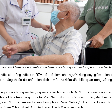
 xin tấm khiên phòng bệnh Zona hiệu quả cho người cao tuổi, người có bệnh
 vắc xin sống, vắc xin RZV có thể tiêm cho người đang suy giảm miễn 
u trị bằng thuốc ức chế miễn dịch – một ưu điểm đặc biệt quan trọng với n
òng Zona cho người lớn, người có bệnh mạn tính đã được khuyến cáo mạ
hội y khoa trên thế giới và tại Việt Nam. Người từ 50 tuổi trở lên, đặc biệt l
, cần được khám và tư vấn tiêm phòng Zona định kỳ”, TS. BS. Đoàn Thu
ởng Viện Y học Nhiệt đới, Bệnh viện Bạch Mai nhấn mạnh.