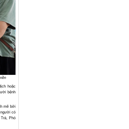
 nền
dịch hoặc
gười bệnh
nh mẽ bởi
à người có
 Trà, Phó