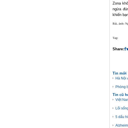
Zona khô
ngừa đún
khiến bạ
Bài, ảnh: N
Tag:
Share:
Tin mới
Hà Nội 
Phòng b
Tin cũ 
Việt Na
Lối sốn
5 dấu h
Alzheime