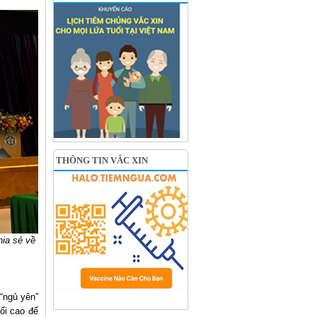
THÔNG TIN VẮC XIN
hia sẻ về
 “ngủ yên”
ổi cao để