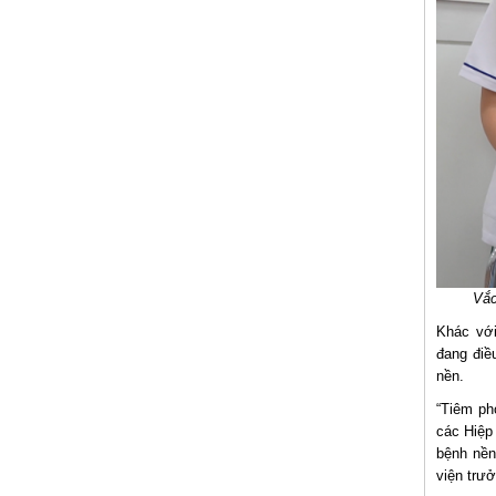
Vắc
Khác với
đang điề
nền.
“Tiêm ph
các Hiệp 
bệnh nền
viện trư