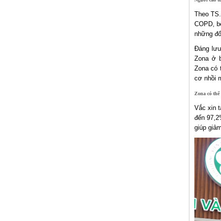
Theo TS.
COPD, bệ
những đố
Đáng lưu
Zona ở b
Zona có t
cơ nhồi 
Zona có thể
Vắc xin 
đến 97,2%
giúp giảm