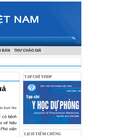
N BẢN
THƯ CHÀO GIÁ
TẠP CHÍ YHDP
uả
ện Bạch Mai
i có bệnh
o vệ hiệu
 Phó viện
LỊCH TIÊM CHỦNG