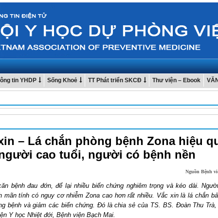
ông tin YHDP
Sống Khoẻ
TT Phát triển SKCĐ
Thư viện – Ebook
VĂ
xin – Lá chắn phòng bệnh Zona hiệu q
người cao tuổi, người có bệnh nền
Nguồn Bệnh vi
căn bệnh đau đớn, để lại nhiều biến chứng nghiêm trọng và kéo dài. Ngườ
h mãn tính có nguy cơ nhiễm Zona cao hơn rất nhiều. Vắc xin là lá chắn bả
ng bệnh và giảm các biến chứng. Đó là chia sẻ của TS. BS. Đoàn Thu Trà,
iện Y học Nhiệt đới, Bệnh viện Bạch Mai.