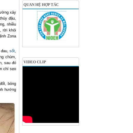
QUAN HỆ HỢP TÁC
hường xảy
thủy đậu,
áng, nhiều
, rời khỏi
bệnh Zona
n đau,
sốt
,
ừng chùm,
VIDEO CLIP
h, sau đó
ậm chí sẹo
đốt, bỏng
ảnh hướng