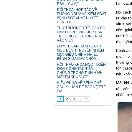
tái hoạt 
RSV – CÚM)”
ĐỐI THOẠI HỢP TÁC VỀ
Nói cách
PHÒNG NGỪA VÀ KIỂM SOÁT
BỆNH SỐT XUẤT HUYẾT
ra vào t
DENGUE
virus Var
THỨ TRƯỞNG Y TẾ: CÁN BỘ
năm (giai
LÀM DỰ PHÒNG GIÚP HÀNG
nơi trú 
TRIỆU NGƯỜI KHÔNG PHẢI
VÀO VIỆN
(bao gồm
BỘ Y TẾ BAN HÀNH DANH
MỤC BỆNH TRUYỀN NHIỄM
Bệnh Zon
MỚI, ĐIỀU CHỈNH NHIỀU
mệt mỏi
BỆNH GIỮA CÁC NHÓM
thường c
HỘI THẢO KHOA HỌC “TRIỂN
tổn thươn
KHAI CÔNG TÁC TIÊM
CHỦNG TRONG TÌNH HÌNH
nếu khôn
MỚI TẠI KHU VỰC”
HIỂU ĐÚNG VỀ BỆNH PHẾ
Một khi 
CẦU KHUẨN ĐỂ BẢO VỆ TRẺ
rát, đâm
EM
chất lượ
1
2
3
›
»