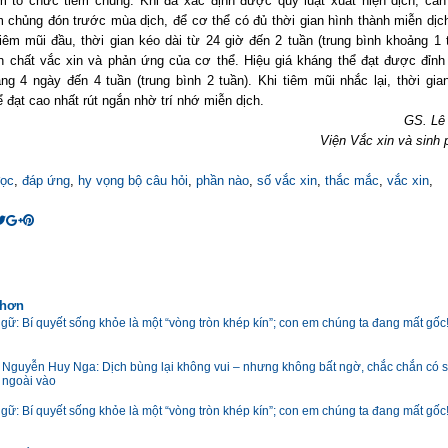
m tổ chức tiêm chủng: Khi đã xác định được quy luật xuất hiện dịch, cần 
m chủng đón trước mùa dịch, để cơ thể có đủ thời gian hình thành miễn dịch
tiêm mũi đầu, thời gian kéo dài từ 24 giờ đến 2 tuần (trung bình khoảng 1 t
n chất vắc xin và phản ứng của cơ thể. Hiệu giá kháng thể đạt được đỉnh
ng 4 ngày đến 4 tuần (trung bình 2 tuần). Khi tiêm mũi nhắc lại, thời gian
 đạt cao nhất rút ngắn nhờ trí nhớ miễn dịch.
GS. Lê
Viện Vắc xin và sinh 
đọc
,
đáp ứng
,
hy vọng bộ câu hỏi
,
phần nào
,
số vắc xin
,
thắc mắc
,
vắc xin
,
 hơn
gữ: Bí quyết sống khỏe là một “vòng tròn khép kín”; con em chúng ta đang mất gốc
Nguyễn Huy Nga: Dịch bùng lại không vui – nhưng không bất ngờ, chắc chắn có s
 ngoài vào
gữ: Bí quyết sống khỏe là một “vòng tròn khép kín”; con em chúng ta đang mất gốc