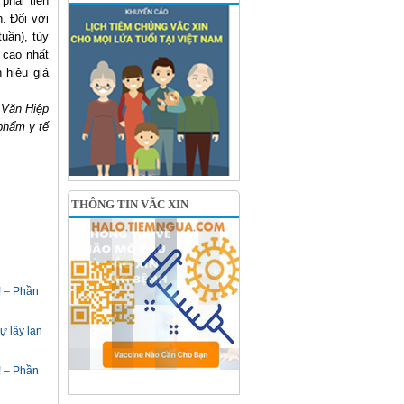
phải tiến
. Đối với
uần), tùy
 cao nhất
 hiệu giá
 Văn Hiệp
phẩm y tế
THÔNG TIN VẮC XIN
! – Phần
ự lây lan
! – Phần