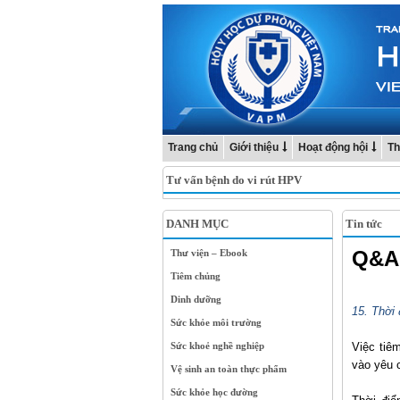
Trang chủ
Giới thiệu
Hoạt động hội
Th
Tư vấn bệnh do vi rút HPV
DANH MỤC
Tin tức
Q&A 
Thư viện – Ebook
Tiêm chủng
Dinh dưỡng
15. Thời
Sức khỏe môi trường
Sức khoẻ nghề nghiệp
Việc tiê
vào yêu c
Vệ sinh an toàn thực phẩm
Sức khỏe học đường