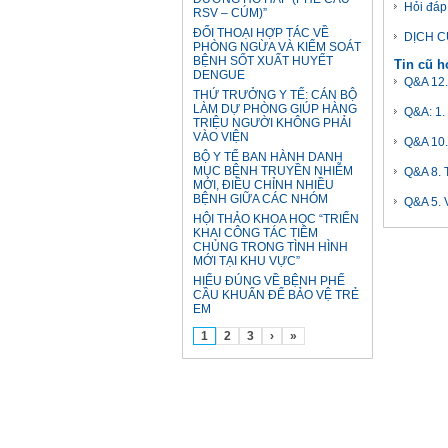
Hỏi đáp
RSV – CÚM)”
ĐỐI THOẠI HỢP TÁC VỀ
DỊCH C
PHÒNG NGỪA VÀ KIỂM SOÁT
BỆNH SỐT XUẤT HUYẾT
Tin cũ 
DENGUE
Q&A 12.
THỨ TRƯỞNG Y TẾ: CÁN BỘ
LÀM DỰ PHÒNG GIÚP HÀNG
Q&A: 1. 
TRIỆU NGƯỜI KHÔNG PHẢI
VÀO VIỆN
Q&A 10.
BỘ Y TẾ BAN HÀNH DANH
MỤC BỆNH TRUYỀN NHIỄM
Q&A 8. T
MỚI, ĐIỀU CHỈNH NHIỀU
BỆNH GIỮA CÁC NHÓM
Q&A 5. 
HỘI THẢO KHOA HỌC “TRIỂN
KHAI CÔNG TÁC TIÊM
CHỦNG TRONG TÌNH HÌNH
MỚI TẠI KHU VỰC”
HIỂU ĐÚNG VỀ BỆNH PHẾ
CẦU KHUẨN ĐỂ BẢO VỆ TRẺ
EM
1
2
3
›
»