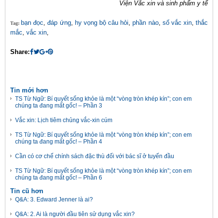
Viện Vắc xin và sinh phẩm y tế
bạn đọc
,
đáp ứng
,
hy vọng bộ câu hỏi
,
phần nào
,
số vắc xin
,
thắc
Tag:
mắc
,
vắc xin
,
Share:
Tin mới hơn
TS Từ Ngữ: Bí quyết sống khỏe là một “vòng tròn khép kín”; con em
chúng ta đang mất gốc! – Phần 3
Vắc xin: Lịch tiêm chủng vắc-xin cúm
TS Từ Ngữ: Bí quyết sống khỏe là một “vòng tròn khép kín”; con em
chúng ta đang mất gốc! – Phần 4
Cần có cơ chế chính sách đặc thù đối với bác sĩ ở tuyến đầu
TS Từ Ngữ: Bí quyết sống khỏe là một “vòng tròn khép kín”; con em
chúng ta đang mất gốc! – Phần 6
Tin cũ hơn
Q&A: 3. Edward Jenner là ai?
Q&A: 2. Ai là người đầu tiên sử dụng vắc xin?