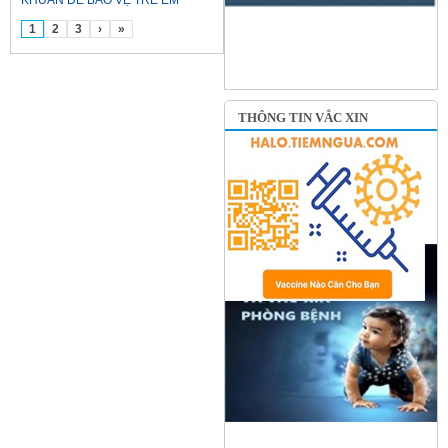
KHUẨN ĐỂ BẢO VỆ TRẺ EM
1
2
3
›
»
THÔNG TIN VẮC XIN