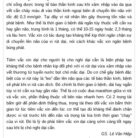
chỉ sống được trong tế bào thần kinh sau khi xâm nhập vào da qua
vết cắn chảy máu đi vào thần kinh ngoại biên di chuyển lên não với
tốc độ 0,3 mm/giờ. Tại đây vi rút nhân lên gây thương tổn não và
phát bệnh. Như thế là thời gian ủ bệnh dài ngắn tùy thuộc vết cắn xa
hay gần não, trung bình là 1 tháng, có thể 10-15 ngày hoặc 2,3 tháng
và lâu hơn. Vắc xin có tác dụng tạo kháng thể kịp thời ngăn chặn sự
di chuyển lên não của vi rút dại, nói cách khác vắc xin ngăn bệnh
bùng phát.
Tiêm vắc xin dại cho người bị cho nghi dại cắn là biện pháp tạo
kháng thể cho bệnh nhân kịp đối phó với vi rút dại vừa xâm nhập vào
vết thương từ tuyến nước bọt chó mắc dại. Do cơ chế gây bệnh đặc
biệt của vi rút này là “leo” dần lên não qua các tế bào thần kinh, bệnh
sẽ phát khi vi rút cán đích. Đó chính là thời gian ủ bệnh, dài hay ngắn
tùy vị trí cắn xa hay gần não. Thế là có cuộc đua marathon giữa vi rút
và vắc xin, phần thắng thuộc về bên nào nhanh hơn. Có 2 trọng tài
bấm giờ để phân định thắng thua, trọng tài theo dõi vắc xin bấm thời
gian từ lúc tiêm vắc xin đến lúc cơ thể tạo đủ kháng thể đánh chặn
được vi rút trước khi đến não và trọng tài kia tính thời gian “chạy”
của vi rút. Đó là lý do phải tiêm vắc xin dại càng sớm càng tốt ngay
sau khi bị chó nghi dại cắn.
GS. Lê Văn Hiệp