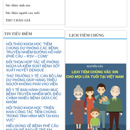
Sức khỏe sinh sản
Sức khỏe người cao tuổi
THƯ CHÀO GIÁ
TIN TIÊU ĐIỂM
LỊCH TIÊM CHỦNG
HỘI THẢO KHOA HỌC “TIÊM
CHỦNG DỰ PHÒNG CÁC BỆNH
TRUYỀN NHIỄM ĐƯỜNG HÔ HẤP
(PHẾ CẦU – RSV – CÚM)”
ĐỐI THOẠI HỢP TÁC VỀ PHÒNG
NGỪA VÀ KIỂM SOÁT BỆNH SỐT
XUẤT HUYẾT DENGUE
THỨ TRƯỞNG Y TẾ: CÁN BỘ LÀM
DỰ PHÒNG GIÚP HÀNG TRIỆU
NGƯỜI KHÔNG PHẢI VÀO VIỆN
BỘ Y TẾ BAN HÀNH DANH MỤC
BỆNH TRUYỀN NHIỄM MỚI, ĐIỀU
CHỈNH NHIỀU BỆNH GIỮA CÁC
NHÓM
HỘI THẢO KHOA HỌC “TRIỂN
KHAI CÔNG TÁC TIÊM CHỦNG
TRONG TÌNH HÌNH MỚI TẠI KHU
VỰC”
HIỂU ĐÚNG VỀ BỆNH PHẾ CẦU