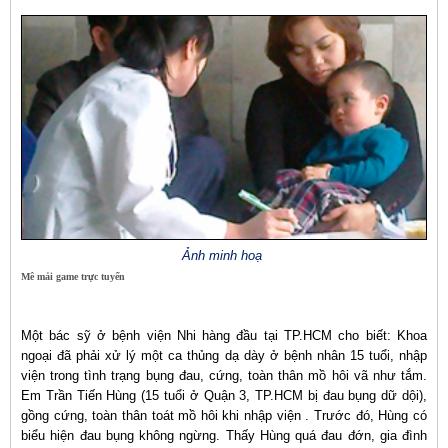
Ảnh minh hoạ
Mê mải game trực tuyến
Một bác sỹ ở bệnh viện Nhi hàng đầu tại TP.HCM cho biết: Khoa
ngoại đã phải xử lý một ca thủng dạ dày ở bệnh nhân 15 tuổi, nhập
viện trong tình trạng bụng đau, cứng, toàn thân mồ hôi vã như tắm.
Em Trần Tiến Hùng (15 tuổi ở Quận 3, TP.HCM bị đau bụng dữ dội),
gồng cứng, toàn thân toát mồ hôi khi nhập viện . Trước đó, Hùng có
biểu hiện đau bụng không ngừng. Thấy Hùng quá đau đớn, gia đình