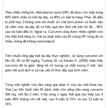
Theo nhiều thống kê, Helicobacter pylori (HP) đã được tìm thấy trong
80% bệnh nhân có loét dạ dày, và 90% có loét tá tràng. Phác đồ điều
trị phối hợp 2 kháng sinh với thuốc ức chế bơm proton và thuốc bảo
vệ niêm mạc dạ dày đã có hiệu quả làm lành vết loét tới 80 – 90%
sau vài tuần điều trị. Ngoài ra, Curcumin cũng được nhiều nghiên cứu
cho thấy khả năng ức chế sự phát triển của 65 chủng HP, trong đó có
nhiều chủng đã kháng metronidazol.
Trên chuột cống gây loét dạ dày thực nghiệm, sử dụng curcumin với
liều 20, 40 và 80 mg/kg, Tuorkey M. và Karolin K. (2009) nhận thấy
curcumin đã là giảm đáng kể số lượng và chất lượng ổ loét, làm
giảm tiết acid dịch vị và các yếu tố thúc đẩy quá trình viêm.
Trong một nghiên cứu lâm sàng giai đoạn II của các nhà khoa học
Thái Lan tiến hành trên 45 bệnh nhân cho uống viên nang curcumin
300 mg, mỗi lần 2 viên, 5 lần trong 1 ngày. Kết quả cho thấy sau 4
tuần 48% không còn vết loét, sau 8 tuần là 72% và sau 12 tuần là
76%.