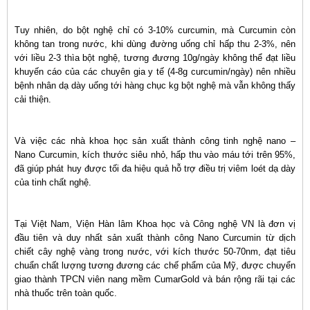
Tuy nhiên, do bột nghệ chỉ có 3-10% curcumin, mà Curcumin còn
không tan trong nước, khi dùng đường uống chỉ hấp thu 2-3%, nên
với liều 2-3 thìa bột nghệ, tương đương 10g/ngày không thể đạt liều
khuyến cáo của các chuyên gia y tế (4-8g curcumin/ngày) nên nhiều
bệnh nhân dạ dày uống tới hàng chục kg bột nghệ mà vẫn không thấy
cải thiện.
Và việc các nhà khoa học sản xuất thành công tinh nghệ nano –
Nano Curcumin, kích thước siêu nhỏ, hấp thu vào máu tới trên 95%,
đã giúp phát huy được tối đa hiệu quả hỗ trợ điều trị viêm loét dạ dày
của tinh chất nghệ.
Tại Việt Nam, Viện Hàn lâm Khoa học và Công nghệ VN là đơn vị
đầu tiên và duy nhất sản xuất thành công Nano Curcumin từ dịch
chiết cây nghệ vàng trong nước, với kích thước 50-70nm, đạt tiêu
chuẩn chất lượng tương đương các chế phẩm của Mỹ, được chuyển
giao thành TPCN viên nang mềm CumarGold và bán rộng rãi tại các
nhà thuốc trên toàn quốc.