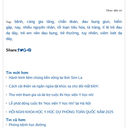
Theo: dân trí
bệnh
,
càng gia tăng
,
chẩn đoán
,
đau bụng giun
,
hiếm
Tag:
gặp
,
nay
,
nhiều nguyên nhân
,
rối loạn tiêu hóa
,
tá tràng
,
tỉ lệ trẻ đau
dạ dày
,
trẻ em nên đau bụng
,
trẻ thường
,
tuy nhiên
,
viêm loét dạ
dày
,
Share:
Tin mới hơn
Hành trình tiêm chủng bền vững tại tỉnh Sơn La
Cách cải thiện và ngăn ngừa tật khúc xạ cho đôi mắt trẻ￼
Thư mời tham gia và tài trợ cuộc thi Học viện Y học nhí
Lễ phát động cuộc thi “Học viện Y học nhí” tại Hà Nội
HỘI NGHỊ KHOA HỌC Y HỌC DỰ PHÒNG TOÀN QUỐC NĂM 2025
Tin cũ hơn
Phòng bệnh học đường