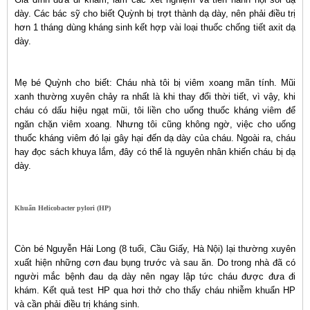
dày. Các bác sỹ cho biết Quỳnh bị trợt thành dạ dày, nên phải điều trị
hơn 1 tháng dùng kháng sinh kết hợp vài loại thuốc chống tiết axit dạ
dày.
Mẹ bé Quỳnh cho biết: Cháu nhà tôi bị viêm xoang mãn tính. Mũi
xanh thường xuyên chảy ra nhất là khi thay đổi thời tiết, vì vậy, khi
cháu có dấu hiệu ngạt mũi, tôi liền cho uống thuốc kháng viêm để
ngăn chặn viêm xoang. Nhưng tôi cũng không ngờ, việc cho uống
thuốc kháng viêm đó lại gây hại đến dạ dày của cháu. Ngoài ra, cháu
hay đọc sách khuya lắm, đây có thể là nguyên nhân khiến cháu bị dạ
dày.
Khuẩn Helicobacter pylori (HP)
Còn bé Nguyễn Hải Long (8 tuổi, Cầu Giấy, Hà Nội) lại thường xuyên
xuất hiện những cơn đau bụng trước và sau ăn. Do trong nhà đã có
người mắc bệnh đau dạ dày nên ngay lập tức cháu được đưa đi
khám. Kết quả test HP qua hơi thở cho thấy cháu nhiễm khuẩn HP
và cần phải điều trị kháng sinh.