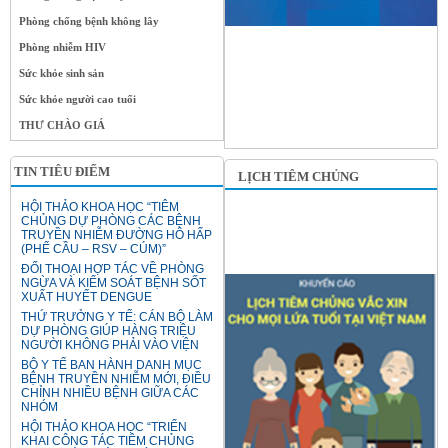
Phòng chống bệnh không lây
Phòng nhiễm HIV
Sức khỏe sinh sản
Sức khỏe người cao tuổi
THƯ CHÀO GIÁ
TIN TIÊU ĐIỂM
LỊCH TIÊM CHỦNG
HỘI THẢO KHOA HỌC “TIÊM
CHỦNG DỰ PHÒNG CÁC BỆNH
TRUYỀN NHIỄM ĐƯỜNG HÔ HẤP
(PHẾ CẦU – RSV – CÚM)”
ĐỐI THOẠI HỢP TÁC VỀ PHÒNG
NGỪA VÀ KIỂM SOÁT BỆNH SỐT
XUẤT HUYẾT DENGUE
THỨ TRƯỞNG Y TẾ: CÁN BỘ LÀM
DỰ PHÒNG GIÚP HÀNG TRIỆU
NGƯỜI KHÔNG PHẢI VÀO VIỆN
BỘ Y TẾ BAN HÀNH DANH MỤC
BỆNH TRUYỀN NHIỄM MỚI, ĐIỀU
CHỈNH NHIỀU BỆNH GIỮA CÁC
NHÓM
HỘI THẢO KHOA HỌC “TRIỂN
KHAI CÔNG TÁC TIÊM CHỦNG