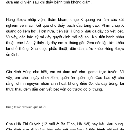
đưa em đi viên sau khi thấy bệnh tình không giảm.
Hùng được nhập viện, thăm khám, chụp X quang và làm các xét
nghiệm về máu. Kết quả cho thấy bạch cầu tăng cao. Phim chụp X
quang có liềm hơi. Hơn nữa, tiền sử, Hùng bị đau dạ dày có vết loét.
Vì vậy, các bác sỹ tại đây quyết định mổ nội soi. Khi tiến hành phẫu
thuật, các bác sỹ thấy dạ dày em bị thủng gần 2cm nên lập tức khâu
lại chỗ thủng. Sau cuộc phẫu thuật, dần dần, sức khỏe Hùng được
ổn định.
Gia đình Hùng cho biết, em có đam mê chơi game trực tuyến. Vì
vậy, em chơi ngày chơi đêm, quên ăn quên ngủ. Các bác sỹ cho
rằng, chính nguyên nhân sinh hoạt không điều độ, dạ dày trống, lại
thức thâu đêm dẫn đến vết loét vốn có trước đó bị thủng.
Dùng thuốc corticoid quá nhiều
Cháu Hà Thị Quỳnh (12 tuổi ở Ba Đình, Hà Nội) hay kêu đau bụng.
Gia đình đưa đi khám, làm các xét nghiệm và tiến hành nội soi dạ