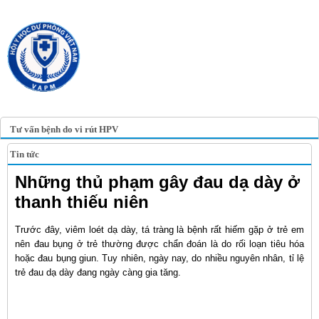
TRANG TIN ĐIỆN TỬ
HỘI Y HỌC DỰ PHÒNG
VIỆT NAM
VIETNAM ASSOCIATION OF
PREVENTIVE MEDICINE
Tư vấn bệnh do vi rút HPV
Tin tức
Những thủ phạm gây đau dạ dày ở
thanh thiếu niên
Trước đây, viêm loét dạ dày, tá tràng là bệnh rất hiếm gặp ở trẻ em
nên đau bụng ở trẻ thường được chẩn đoán là do rối loạn tiêu hóa
hoặc đau bụng giun. Tuy nhiên, ngày nay, do nhiều nguyên nhân, tỉ lệ
trẻ đau dạ dày đang ngày càng gia tăng.