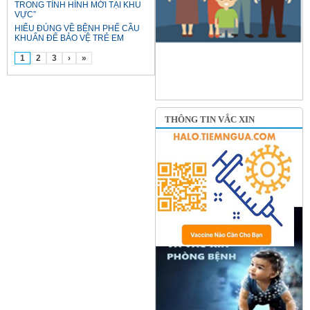
TRONG TÌNH HÌNH MỚI TẠI KHU
VỰC”
HIỂU ĐÚNG VỀ BỆNH PHẾ CẦU
KHUẨN ĐỂ BẢO VỆ TRẺ EM
1
2
3
›
»
THÔNG TIN VẮC XIN