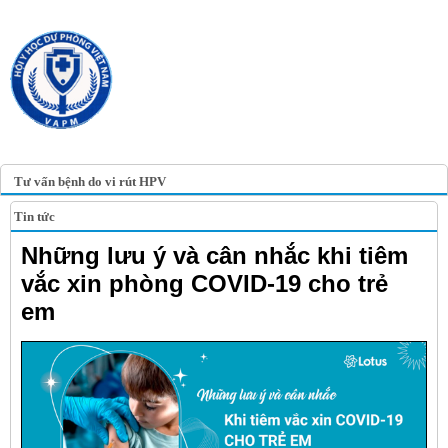
TRANG TIN ĐIỆN TỬ
HỘI Y HỌC DỰ PHÒNG
VIỆT NAM
VIETNAM ASSOCIATION OF
PREVENTIVE MEDICINE
Tư vấn bệnh do vi rút HPV
Tin tức
Những lưu ý và cân nhắc khi tiêm
vắc xin phòng COVID-19 cho trẻ
em