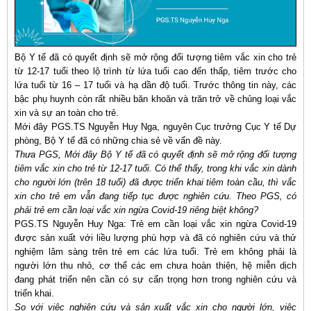
Bộ Y tế đã có quyết định sẽ mở rộng đối tượng tiêm vắc xin cho trẻ
từ 12-17 tuổi theo lộ trình từ lứa tuổi cao đến thấp, tiêm trước cho
lứa tuổi từ 16 – 17 tuổi và hạ dần độ tuổi. Trước thông tin này, các
bậc phụ huynh còn rất nhiều băn khoăn và trăn trở về chủng loại vắc
xin và sự an toàn cho trẻ.
Mới đây PGS.TS Nguyễn Huy Nga, nguyên Cục trưởng Cục Y tế Dự
phòng, Bộ Y tế đã có những chia sẻ về vấn đề này.
Thưa PGS, Mới đây Bộ Y tế đã có quyết định sẽ mở rộng đối tượng
tiêm vắc xin cho trẻ từ 12-17 tuổi. Có thể thấy, trong khi vắc xin dành
cho người lớn (trên 18 tuổi) đã được triển khai tiêm toàn cầu, thì vắc
xin cho trẻ em vẫn đang tiếp tục được nghiên cứu. Theo PGS, có
phải trẻ em cần loại vắc xin ngừa Covid-19 riêng biệt không?
PGS.TS Nguyễn Huy Nga: Trẻ em cần loại vắc xin ngừa Covid-19
được sản xuất với liều lượng phù hợp và đã có nghiên cứu và thử
nghiệm lâm sàng trên trẻ em các lứa tuổi. Trẻ em không phải là
người lớn thu nhỏ, cơ thể các em chưa hoàn thiện, hệ miễn dịch
đang phát triển nên cần có sự cẩn trọng hơn trong nghiên cứu và
triển khai.
So với việc nghiên cứu và sản xuất vắc xin cho người lớn, việc