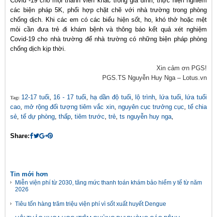
Covid -19 cho mọi thành viên khác trong gia đình, thực hiện nghiêm
các biện pháp 5K, phối hợp chặt chẽ với nhà trường trong phòng
chống dịch. Khi các em có các biểu hiện sốt, ho, khó thở hoặc mệt
mỏi cần đưa trẻ đi khám bệnh và thông báo kết quả xét nghiệm
Covid-19 cho nhà trường để nhà trường có những biện pháp phòng
chống dịch kịp thời.
Xin cảm ơn PGS!
PGS.TS Nguyễn Huy Nga – Lotus.vn
12-17 tuổi
,
16 - 17 tuổi
,
hạ dần độ tuổi
,
lộ trình
,
lứa tuổi
,
lứa tuổi
Tag:
cao
,
mở rộng đối tượng tiêm vắc xin
,
nguyên cục trưởng cục
,
tế chia
sẻ
,
tế dự phòng
,
thấp
,
tiêm trước
,
trẻ
,
ts nguyễn huy nga
,
Share:
Tin mới hơn
Miễn viện phí từ 2030, tăng mức thanh toán khám bảo hiểm y tế từ năm
2026
Tiêu tốn hàng trăm triệu viện phí vì sốt xuất huyết Dengue