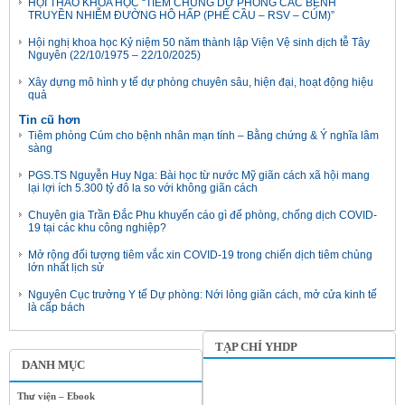
HỘI THẢO KHOA HỌC “TIÊM CHỦNG DỰ PHÒNG CÁC BỆNH
TRUYỀN NHIỄM ĐƯỜNG HÔ HẤP (PHẾ CẦU – RSV – CÚM)”
Hội nghị khoa học Kỷ niệm 50 năm thành lập Viện Vệ sinh dịch tễ Tây
Nguyên (22/10/1975 – 22/10/2025)
Xây dựng mô hình y tế dự phòng chuyên sâu, hiện đại, hoạt động hiệu
quả
Tin cũ hơn
Tiêm phòng Cúm cho bệnh nhân mạn tính – Bằng chứng & Ý nghĩa lâm
sàng
PGS.TS Nguyễn Huy Nga: Bài học từ nước Mỹ giãn cách xã hội mang
lại lợi ích 5.300 tỷ đô la so với không giãn cách
Chuyên gia Trần Đắc Phu khuyến cáo gì để phòng, chống dịch COVID-
19 tại các khu công nghiệp?
Mở rộng đối tượng tiêm vắc xin COVID-19 trong chiến dịch tiêm chủng
lớn nhất lịch sử
Nguyên Cục trưởng Y tế Dự phòng: Nới lỏng giãn cách, mở cửa kinh tế
là cấp bách
TẠP CHÍ YHDP
DANH MỤC
Thư viện – Ebook