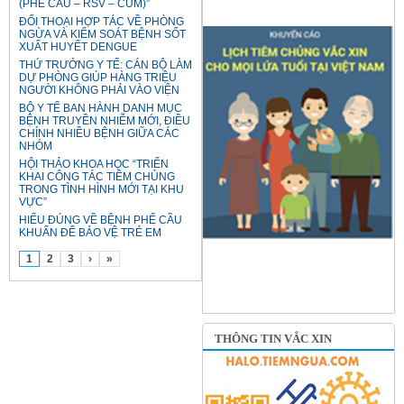
(PHẾ CẦU – RSV – CÚM)”
ĐỐI THOẠI HỢP TÁC VỀ PHÒNG
NGỪA VÀ KIỂM SOÁT BỆNH SỐT
XUẤT HUYẾT DENGUE
THỨ TRƯỞNG Y TẾ: CÁN BỘ LÀM
DỰ PHÒNG GIÚP HÀNG TRIỆU
NGƯỜI KHÔNG PHẢI VÀO VIỆN
BỘ Y TẾ BAN HÀNH DANH MỤC
BỆNH TRUYỀN NHIỄM MỚI, ĐIỀU
CHỈNH NHIỀU BỆNH GIỮA CÁC
NHÓM
HỘI THẢO KHOA HỌC “TRIỂN
KHAI CÔNG TÁC TIÊM CHỦNG
TRONG TÌNH HÌNH MỚI TẠI KHU
VỰC”
HIỂU ĐÚNG VỀ BỆNH PHẾ CẦU
KHUẨN ĐỂ BẢO VỆ TRẺ EM
1
2
3
›
»
THÔNG TIN VẮC XIN