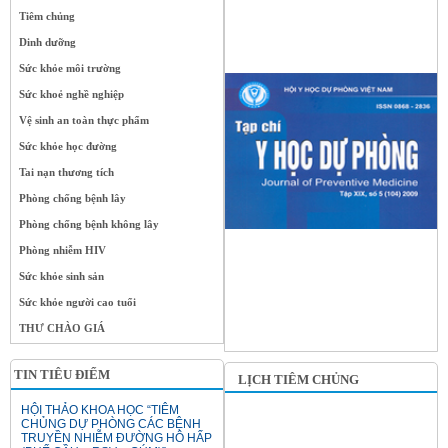
Tiêm chủng
Dinh dưỡng
Sức khỏe môi trường
Sức khoẻ nghề nghiệp
Vệ sinh an toàn thực phẩm
Sức khỏe học đường
Tai nạn thương tích
Phòng chống bệnh lây
Phòng chống bệnh không lây
Phòng nhiễm HIV
Sức khỏe sinh sản
Sức khỏe người cao tuổi
THƯ CHÀO GIÁ
TIN TIÊU ĐIỂM
LỊCH TIÊM CHỦNG
HỘI THẢO KHOA HỌC “TIÊM
CHỦNG DỰ PHÒNG CÁC BỆNH
TRUYỀN NHIỄM ĐƯỜNG HÔ HẤP