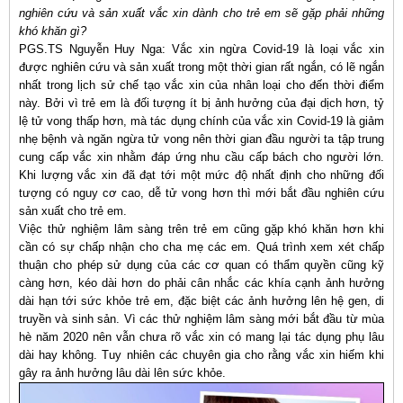
nghiên cứu và sản xuất vắc xin dành cho trẻ em sẽ gặp phải những
khó khăn gì?
PGS.TS Nguyễn Huy Nga: Vắc xin ngừa Covid-19 là loại vắc xin
được nghiên cứu và sản xuất trong một thời gian rất ngắn, có lẽ ngắn
nhất trong lịch sử chế tạo vắc xin của nhân loại cho đến thời điểm
này. Bởi vì trẻ em là đối tượng ít bị ảnh hưởng của đại dịch hơn, tỷ
lệ tử vong thấp hơn, mà tác dụng chính của vắc xin Covid-19 là giảm
nhẹ bệnh và ngăn ngừa tử vong nên thời gian đầu người ta tập trung
cung cấp vắc xin nhằm đáp ứng nhu cầu cấp bách cho người lớn.
Khi lượng vắc xin đã đạt tới một mức độ nhất định cho những đối
tượng có nguy cơ cao, dễ tử vong hơn thì mới bắt đầu nghiên cứu
sản xuất cho trẻ em.
Việc thử nghiệm lâm sàng trên trẻ em cũng gặp khó khăn hơn khi
cần có sự chấp nhận cho cha mẹ các em. Quá trình xem xét chấp
thuận cho phép sử dụng của các cơ quan có thẩm quyền cũng kỹ
càng hơn, kéo dài hơn do phải cân nhắc các khía cạnh ảnh hưởng
dài hạn tới sức khỏe trẻ em, đặc biệt các ảnh hưởng lên hệ gen, di
truyền và sinh sản. Vì các thử nghiệm lâm sàng mới bắt đầu từ mùa
hè năm 2020 nên vẫn chưa rõ vắc xin có mang lại tác dụng phụ lâu
dài hay không. Tuy nhiên các chuyên gia cho rằng vắc xin hiếm khi
gây ra ảnh hưởng lâu dài lên sức khỏe.