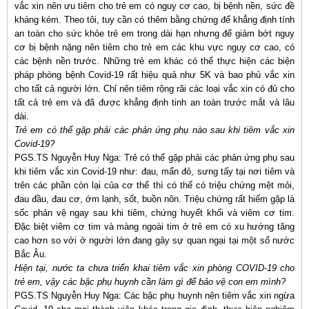
vắc xin nên ưu tiêm cho trẻ em có nguy cơ cao, bị bệnh nền, sức đề
kháng kém. Theo tôi, tuy cần có thêm bằng chứng để khẳng định tính
an toàn cho sức khỏe trẻ em trong dài hạn nhưng để giảm bớt nguy
cơ bị bệnh nặng nên tiêm cho trẻ em các khu vực nguy cơ cao, có
các bệnh nền trước. Những trẻ em khác có thể thực hiện các biện
pháp phòng bệnh Covid-19 rất hiệu quả như 5K và bao phủ vắc xin
cho tất cả người lớn. Chỉ nên tiêm rộng rãi các loại vắc xin có đủ cho
tất cả trẻ em và đã được khẳng định tinh an toàn trước mắt và lâu
dài.
Trẻ em có thể gặp phải các phản ứng phụ nào sau khi tiêm vắc xin
Covid-19?
PGS.TS Nguyễn Huy Nga: Trẻ có thể gặp phải các phản ứng phụ sau
khi tiêm vắc xin Covid-19 như: đau, mẩn đỏ, sưng tấy tại nơi tiêm và
trên các phần còn lại của cơ thể thì có thể có triệu chứng mệt mỏi,
đau đầu, đau cơ, ớm lạnh, sốt, buồn nôn. Triệu chứng rất hiếm gặp là
sốc phản vệ ngay sau khi tiêm, chứng huyết khối và viêm cơ tim.
Đặc biệt viêm cơ tim và màng ngoài tim ở trẻ em có xu hướng tăng
cao hơn so với ở người lớn đang gây sự quan ngại tại một số nước
Bắc Âu.
Hiện tại, nước ta chưa triển khai tiêm vắc xin phòng COVID-19 cho
trẻ em, vậy các bậc phụ huynh cần làm gì để bảo vệ con em mình?
PGS.TS Nguyễn Huy Nga: Các bậc phụ huynh nên tiêm vắc xin ngừa