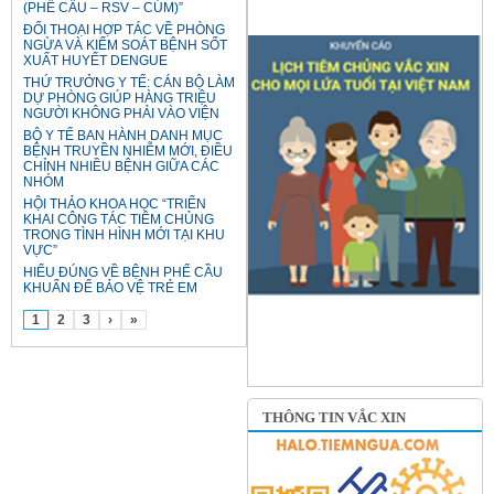
(PHẾ CẦU – RSV – CÚM)”
ĐỐI THOẠI HỢP TÁC VỀ PHÒNG
NGỪA VÀ KIỂM SOÁT BỆNH SỐT
XUẤT HUYẾT DENGUE
THỨ TRƯỞNG Y TẾ: CÁN BỘ LÀM
DỰ PHÒNG GIÚP HÀNG TRIỆU
NGƯỜI KHÔNG PHẢI VÀO VIỆN
BỘ Y TẾ BAN HÀNH DANH MỤC
BỆNH TRUYỀN NHIỄM MỚI, ĐIỀU
CHỈNH NHIỀU BỆNH GIỮA CÁC
NHÓM
HỘI THẢO KHOA HỌC “TRIỂN
KHAI CÔNG TÁC TIÊM CHỦNG
TRONG TÌNH HÌNH MỚI TẠI KHU
VỰC”
HIỂU ĐÚNG VỀ BỆNH PHẾ CẦU
KHUẨN ĐỂ BẢO VỆ TRẺ EM
1
2
3
›
»
THÔNG TIN VẮC XIN