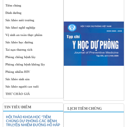
Tiêm chủng
Dinh dưỡng
Sức khỏe môi trường
Sức khoẻ nghề nghiệp
Vệ sinh an toàn thực phẩm
Sức khỏe học đường
Tai nạn thương tích
Phòng chống bệnh lây
Phòng chống bệnh không lây
Phòng nhiễm HIV
Sức khỏe sinh sản
Sức khỏe người cao tuổi
THƯ CHÀO GIÁ
TIN TIÊU ĐIỂM
LỊCH TIÊM CHỦNG
HỘI THẢO KHOA HỌC “TIÊM
CHỦNG DỰ PHÒNG CÁC BỆNH
TRUYỀN NHIỄM ĐƯỜNG HÔ HẤP