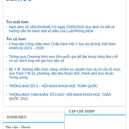
Tin mới hơn
Nghị định số 165/2026/NĐ-CP ngày 15/05/2026 Quy định chi tiết và
hướng dẫn thi hành một số điều của Luật Phòng bệnh
Tin cũ hơn
Công văn Công nhận Ban Chấp hành Hội Y học dự phòng Việt Nam
nhiệm kỳ 2023 – 2028
Thông qua Chương trình mục tiêu quốc gia để tập trung nâng tầm y tế
cơ sở, thích ứng với già hóa dân số
Bộ Y tế: Hướng dẫn chức năng, nhiệm vụ, quyền hạn và cơ cấu tổ chức
của Trạm Y tế xã, phường, đặc khu thuộc tỉnh, thành phố trực thuộc
Trung ương
THÔNG BÁO SỐ 3 – HỘI NGHỊ KHOA HỌC TOÀN QUỐC
THÔNG BÁO TẠM HOÃN TỔ CHỨC HỘI NGHỊ KHOA HỌC TOÀN
QUỐC 2022
TẠP CHÍ YHDP
DANH MỤC
Thư viện – Ebook