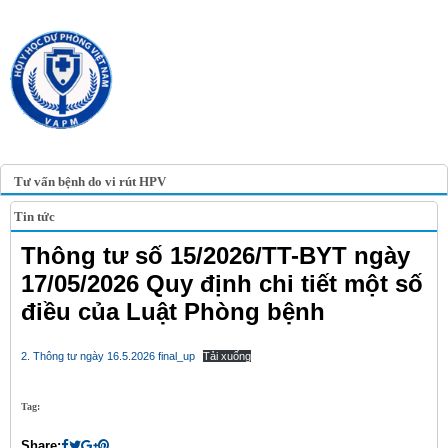
TRANG TIN ĐIỆN TỬ
HỘI Y HỌC DỰ PHÒNG
VIỆT NAM
VIETNAM ASSOCIATION OF
PREVENTIVE MEDICINE
Tư vấn bệnh do vi rút HPV
Tin tức
Thông tư số 15/2026/TT-BYT ngày
17/05/2026 Quy định chi tiết một số
điều của Luật Phòng bệnh
2. Thông tư ngày 16.5.2026 final_up
Tải xuống
Tag:
Share: