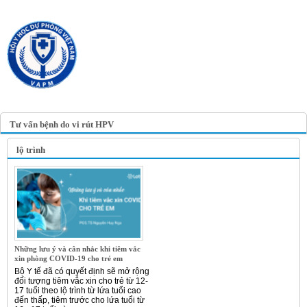
TRANG TIN ĐIỆN TỬ
HỘI Y HỌC DỰ PHÒNG
VIỆT NAM
VIETNAM ASSOCIATION OF
PREVENTIVE MEDICINE
Tư vấn bệnh do vi rút HPV
lộ trình
Những lưu ý và cân nhắc khi tiêm vắc
xin phòng COVID-19 cho trẻ em
Bộ Y tế đã có quyết định sẽ mở rộng
đối tượng tiêm vắc xin cho trẻ từ 12-
17 tuổi theo lộ trình từ lứa tuổi cao
đến thấp, tiêm trước cho lứa tuổi từ