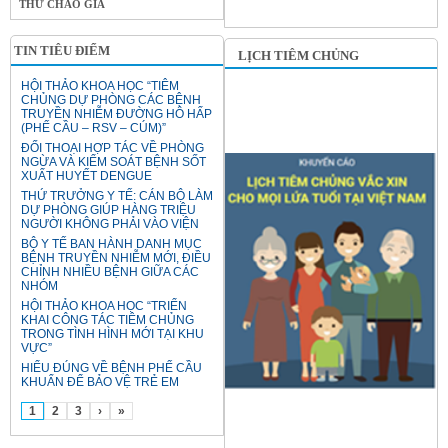
THƯ CHÀO GIÁ
TIN TIÊU ĐIỂM
LỊCH TIÊM CHỦNG
HỘI THẢO KHOA HỌC “TIÊM
CHỦNG DỰ PHÒNG CÁC BỆNH
TRUYỀN NHIỄM ĐƯỜNG HÔ HẤP
(PHẾ CẦU – RSV – CÚM)”
ĐỐI THOẠI HỢP TÁC VỀ PHÒNG
NGỪA VÀ KIỂM SOÁT BỆNH SỐT
XUẤT HUYẾT DENGUE
THỨ TRƯỞNG Y TẾ: CÁN BỘ LÀM
DỰ PHÒNG GIÚP HÀNG TRIỆU
NGƯỜI KHÔNG PHẢI VÀO VIỆN
BỘ Y TẾ BAN HÀNH DANH MỤC
BỆNH TRUYỀN NHIỄM MỚI, ĐIỀU
CHỈNH NHIỀU BỆNH GIỮA CÁC
NHÓM
HỘI THẢO KHOA HỌC “TRIỂN
KHAI CÔNG TÁC TIÊM CHỦNG
TRONG TÌNH HÌNH MỚI TẠI KHU
VỰC”
HIỂU ĐÚNG VỀ BỆNH PHẾ CẦU
KHUẨN ĐỂ BẢO VỆ TRẺ EM
1
2
3
›
»