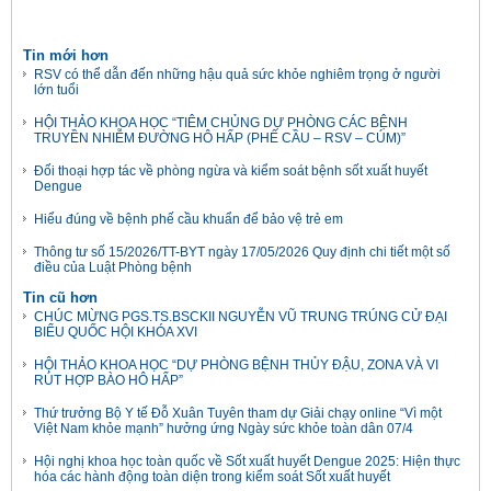
Tin mới hơn
RSV có thể dẫn đến những hậu quả sức khỏe nghiêm trọng ở người
lớn tuổi
HỘI THẢO KHOA HỌC “TIÊM CHỦNG DỰ PHÒNG CÁC BỆNH
TRUYỀN NHIỄM ĐƯỜNG HÔ HẤP (PHẾ CẦU – RSV – CÚM)”
Đối thoại hợp tác về phòng ngừa và kiểm soát bệnh sốt xuất huyết
Dengue
Hiểu đúng về bệnh phế cầu khuẩn để bảo vệ trẻ em
Thông tư số 15/2026/TT-BYT ngày 17/05/2026 Quy định chi tiết một số
điều của Luật Phòng bệnh
Tin cũ hơn
CHÚC MỪNG PGS.TS.BSCKII NGUYỄN VŨ TRUNG TRÚNG CỬ ĐẠI
BIỂU QUỐC HỘI KHÓA XVI
HỘI THẢO KHOA HỌC “DỰ PHÒNG BỆNH THỦY ĐẬU, ZONA VÀ VI
RÚT HỢP BÀO HÔ HẤP”
Thứ trưởng Bộ Y tế Đỗ Xuân Tuyên tham dự Giải chạy online “Vì một
Việt Nam khỏe mạnh” hưởng ứng Ngày sức khỏe toàn dân 07/4
Hội nghị khoa học toàn quốc về Sốt xuất huyết Dengue 2025: Hiện thực
hóa các hành động toàn diện trong kiểm soát Sốt xuất huyết