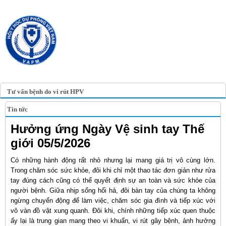
TRANG TIN ĐIỆN TỬ
HỘI Y HỌC DỰ PHÒNG
VIỆT NAM
VIETNAM ASSOCIATION OF
PREVENTIVE MEDICINE
Tư vấn bệnh do vi rút HPV
Tin tức
Hưởng ứng Ngày Vệ sinh tay Thế
giới 05/5/2026
Có những hành động rất nhỏ nhưng lại mang giá trị vô cùng lớn.
Trong chăm sóc sức khỏe, đôi khi chỉ một thao tác đơn giản như rửa
tay đúng cách cũng có thể quyết định sự an toàn và sức khỏe của
người bệnh. Giữa nhịp sống hối hả, đôi bàn tay của chúng ta không
ngừng chuyển động để làm việc, chăm sóc gia đình và tiếp xúc với
vô vàn đồ vật xung quanh. Đôi khi, chính những tiếp xúc quen thuộc
ấy lại là trung gian mang theo vi khuẩn, vi rút gây bệnh, ảnh hưởng