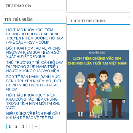
THƯ CHÀO GIÁ
TIN TIÊU ĐIỂM
LỊCH TIÊM CHỦNG
HỘI THẢO KHOA HỌC “TIÊM
CHỦNG DỰ PHÒNG CÁC BỆNH
TRUYỀN NHIỄM ĐƯỜNG HÔ HẤP
(PHẾ CẦU – RSV – CÚM)”
ĐỐI THOẠI HỢP TÁC VỀ PHÒNG
NGỪA VÀ KIỂM SOÁT BỆNH SỐT
XUẤT HUYẾT DENGUE
THỨ TRƯỞNG Y TẾ: CÁN BỘ LÀM
DỰ PHÒNG GIÚP HÀNG TRIỆU
NGƯỜI KHÔNG PHẢI VÀO VIỆN
BỘ Y TẾ BAN HÀNH DANH MỤC
BỆNH TRUYỀN NHIỄM MỚI, ĐIỀU
CHỈNH NHIỀU BỆNH GIỮA CÁC
NHÓM
HỘI THẢO KHOA HỌC “TRIỂN
KHAI CÔNG TÁC TIÊM CHỦNG
TRONG TÌNH HÌNH MỚI TẠI KHU
VỰC”
HIỂU ĐÚNG VỀ BỆNH PHẾ CẦU
KHUẨN ĐỂ BẢO VỆ TRẺ EM
1
2
3
›
»