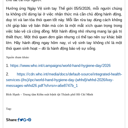
Hưởng ứng Ngày Vệ sinh tay Thế giới 05/5/2026, mỗi người chúng
ta không chỉ dừng lại ở việc nhận thức mà cần chủ động hành động,
duy trì và lan tỏa thói quen tốt này. Mỗi lần rửa tay đúng cách không
chỉ giúp bảo vệ bản thân mà còn là một mắt xích quan trọng trong
việc bảo vệ cả cộng đồng. Một hành động nhỏ nhưng mang lại giá trị
thiết thực. Một thói quen đơn giản nhưng có thể tạo nên sự khác biệt
lớn. Hãy hành động ngay hôm nay, vì vệ sinh tay không chỉ là một
thói quen sinh hoạt – đó là hành động bảo vệ sự sống.
Nguồn tham khảo:
1.
https://www.who.int/campaigns/world-hand-hygiene-day/2026
2.
https://cdn.who.int/media/docs/default-source/integrated-health-
services-(ihs)/ipc/world-hand-hygiene-day-(whhd)/whhd-2026/key-
messages-whhd26.pdf?sfvrsn=a6e8747b_1
Bích Hạnh – Trung tâm Kiểm soát bệnh tật Thành phố Hồ Chí Minh
Tag:
Share: