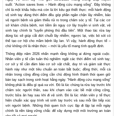
suốt: “Action saves lives – Hành động cứu mạng sống”. Đây không
chỉ là một khẩu hiệu mà còn là lời kêu gọi thiết thực: mỗi hành động
vệ sinh tay đúng thời điểm đều góp phần ngăn chặn lây nhiễm, bảo
vệ người bệnh và giảm thiểu rủi ro trong chăm sóc y tế. Tại các cơ
sở khám chữa bệnh, nơi tiềm ẩn nguy cơ lây truyền vi sinh vật, vệ
sinh tay chính là “tuyến phòng thủ đầu tiên”. Một thao tác rửa tay
đúng lúc sẽ giúp cắt đứt chuỗi lây nhiễm; ngược lại, việc bỏ sót có
thể tạo cơ hội cho mầm bệnh lây lan. Vì vậy, hành động thực tế –
chứ không chỉ là nhận thức – mới là yếu tố mang tính quyết định.
Thông điệp năm 2026 nhấn mạnh rằng không ai đứng ngoài cuộc.
Nhân viên y tế cần tuân thủ nghiêm ngặt các thời điểm vệ sinh tay;
cơ sở y tế cần đảm bảo cơ sở vật chất, duy trì và giám sát thực
hành này như một tiêu chuẩn an toàn bắt buộc; đồng thời, mỗi cá
nhân trong cộng đồng cũng cần chủ động hình thành thói quen giữ
bàn tay sạch trong sinh hoạt hằng ngày. “Hành động cứu mạng sống”
không phải là điều gì quá xa vời. Đó là lúc chúng ta rửa tay trước khi
chăm sóc người thân, sau khi chạm vào các bề mặt công cộng,
trước bữa ăn hay sau khi đi vệ sinh. Đó là lúc nhân viên y tế thực
hiện chuẩn xác quy trình vệ sinh tay trước và sau mỗi lần tiếp xúc
với người bệnh. Những thói quen tích cực lặp đi lặp lại mỗi ngày
chính là nền tảng vững chắc để xây dựng một môi trường an toàn
cho tất cả mọi người.