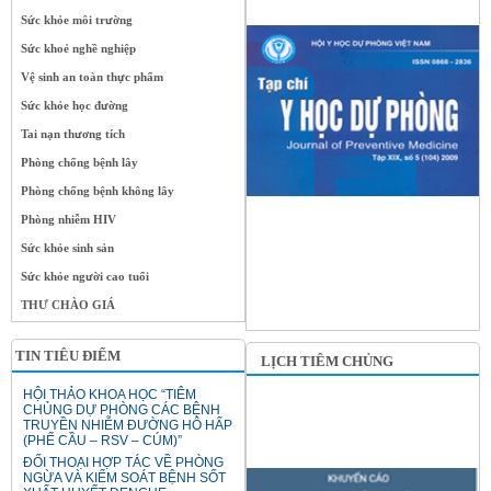
Sức khỏe môi trường
Sức khoẻ nghề nghiệp
Vệ sinh an toàn thực phẩm
Sức khỏe học đường
Tai nạn thương tích
Phòng chống bệnh lây
Phòng chống bệnh không lây
Phòng nhiễm HIV
Sức khỏe sinh sản
Sức khỏe người cao tuổi
THƯ CHÀO GIÁ
TIN TIÊU ĐIỂM
LỊCH TIÊM CHỦNG
HỘI THẢO KHOA HỌC “TIÊM
CHỦNG DỰ PHÒNG CÁC BỆNH
TRUYỀN NHIỄM ĐƯỜNG HÔ HẤP
(PHẾ CẦU – RSV – CÚM)”
ĐỐI THOẠI HỢP TÁC VỀ PHÒNG
NGỪA VÀ KIỂM SOÁT BỆNH SỐT