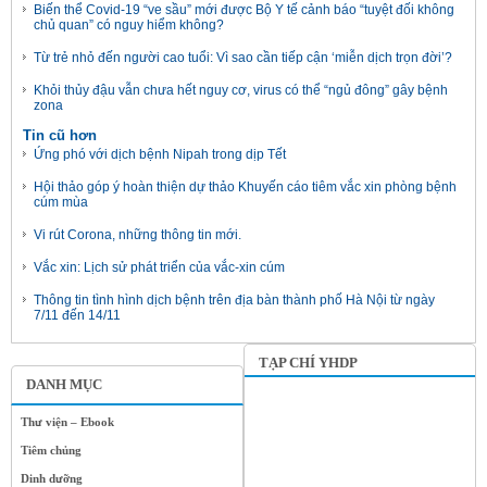
Biến thể Covid-19 “ve sầu” mới được Bộ Y tế cảnh báo “tuyệt đối không
chủ quan” có nguy hiểm không?
Từ trẻ nhỏ đến người cao tuổi: Vì sao cần tiếp cận ‘miễn dịch trọn đời’?
Khỏi thủy đậu vẫn chưa hết nguy cơ, virus có thể “ngủ đông” gây bệnh
zona
Tin cũ hơn
Ứng phó với dịch bệnh Nipah trong dịp Tết
Hội thảo góp ý hoàn thiện dự thảo Khuyến cáo tiêm vắc xin phòng bệnh
cúm mùa
Vi rút Corona, những thông tin mới.
Vắc xin: Lịch sử phát triển của vắc-xin cúm
Thông tin tình hình dịch bệnh trên địa bàn thành phố Hà Nội từ ngày
7/11 đến 14/11
TẠP CHÍ YHDP
DANH MỤC
Thư viện – Ebook
Tiêm chủng
Dinh dưỡng