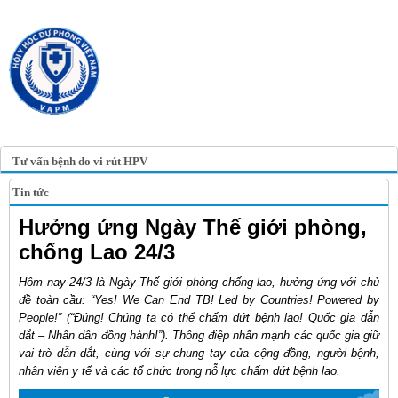
TRANG TIN ĐIỆN TỬ
HỘI Y HỌC DỰ PHÒNG
VIỆT NAM
VIETNAM ASSOCIATION OF
PREVENTIVE MEDICINE
Tư vấn bệnh do vi rút HPV
Tin tức
Hưởng ứng Ngày Thế giới phòng,
chống Lao 24/3
Hôm nay 24/3 là Ngày Thế giới phòng chống lao, hưởng ứng với chủ
đề toàn cầu: “Yes! We Can End TB! Led by Countries! Powered by
People!” (“Đúng! Chúng ta có thể chấm dứt bệnh lao! Quốc gia dẫn
dắt – Nhân dân đồng hành!”). Thông điệp nhấn mạnh các quốc gia giữ
vai trò dẫn dắt, cùng với sự chung tay của cộng đồng, người bệnh,
nhân viên y tế và các tổ chức trong nỗ lực chấm dứt bệnh lao.