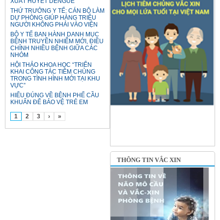
XUẤT HUYẾT DENGUE
THỨ TRƯỞNG Y TẾ: CÁN BỘ LÀM
DỰ PHÒNG GIÚP HÀNG TRIỆU
NGƯỜI KHÔNG PHẢI VÀO VIỆN
BỘ Y TẾ BAN HÀNH DANH MỤC
BỆNH TRUYỀN NHIỄM MỚI, ĐIỀU
CHỈNH NHIỀU BỆNH GIỮA CÁC
NHÓM
HỘI THẢO KHOA HỌC “TRIỂN
KHAI CÔNG TÁC TIÊM CHỦNG
TRONG TÌNH HÌNH MỚI TẠI KHU
VỰC”
HIỂU ĐÚNG VỀ BỆNH PHẾ CẦU
KHUẨN ĐỂ BẢO VỆ TRẺ EM
1
2
3
›
»
THÔNG TIN VẮC XIN