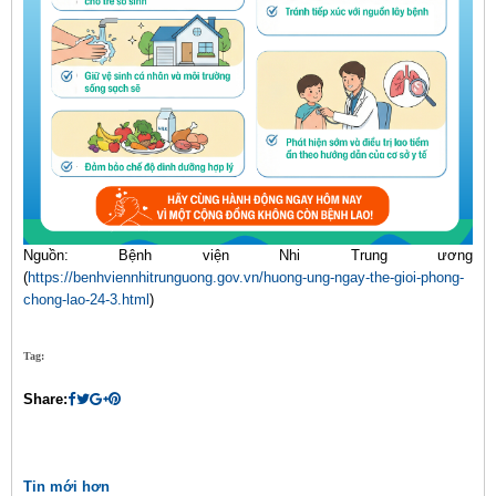
Nguồn: Bệnh viện Nhi Trung ương
(
https://benhviennhitrunguong.gov.vn/huong-ung-ngay-the-gioi-phong-
chong-lao-24-3.html
)
Tag:
Share:
Tin mới hơn