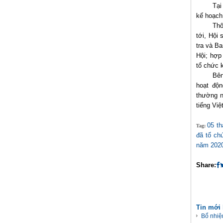
Tại
kế hoạch
Thô
tới, Hội
tra và Ba
Hội; hợp
tổ chức 
Bên
hoạt độn
thường n
tiếng Vi
05 t
Tag:
đã tổ ch
năm 202
Share:
Tin mới
Bổ nhiệ