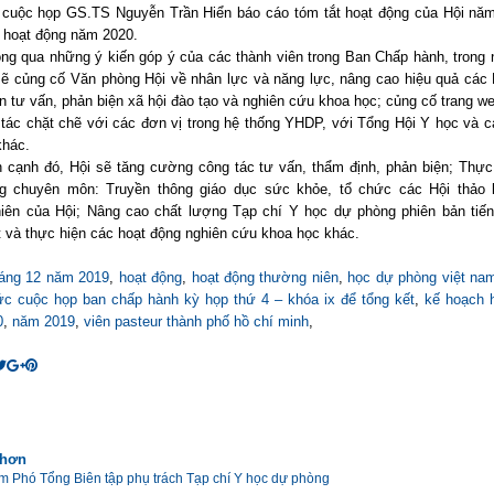
 cuộc họp GS.TS Nguyễn Trần Hiển báo cáo tóm tắt hoạt động của Hội nă
 hoạt động năm 2020.
ng qua những ý kiến góp ý của các thành viên trong Ban Chấp hành, trong
 sẽ củng cố Văn phòng Hội về nhân lực và năng lực, nâng cao hiệu quả các
n tư vấn, phản biện xã hội đào tạo và nghiên cứu khoa học; củng cố trang w
 tác chặt chẽ với các đơn vị trong hệ thống YHDP, với Tổng Hội Y học và c
khác.
 cạnh đó, Hội sẽ tăng cường công tác tư vấn, thẩm định, phản biện; Thực
g chuyên môn: Truyền thông giáo dục sức khỏe, tổ chức các Hội thảo
iên của Hội; Nâng cao chất lượng Tạp chí Y học dự phòng phiên bản tiế
ệt và thực hiện các hoạt động nghiên cứu khoa học khác.
háng 12 năm 2019
,
hoạt động
,
hoạt động thường niên
,
học dự phòng việt na
ức cuộc họp ban chấp hành kỳ họp thứ 4 – khóa ix để tổng kết
,
kế hoạch 
0
,
năm 2019
,
viên pasteur thành phố hồ chí minh
,
 hơn
m Phó Tổng Biên tập phụ trách Tạp chí Y học dự phòng