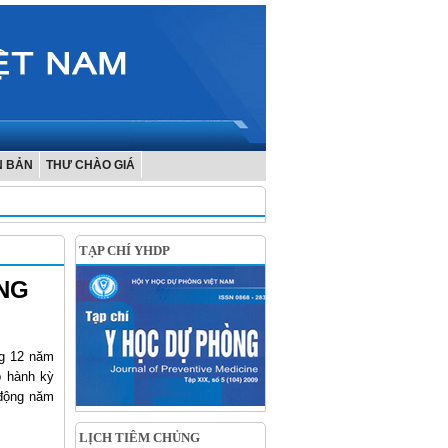
N BẢN
THƯ CHÀO GIÁ
TẠP CHÍ YHDP
NG
ng 12 năm
p hành kỳ
 động năm
LỊCH TIÊM CHỦNG