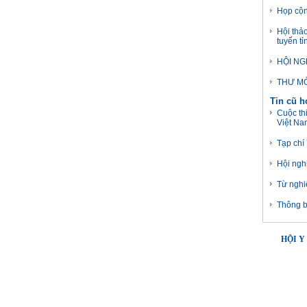
Họp cộn
Hội thả
tuyến tỉ
HỘI NG
THƯ MỜ
Tin cũ 
Cuộc th
Việt Na
Tạp chí
Hội ngh
Từ nghi
Thông b
HỘI Y