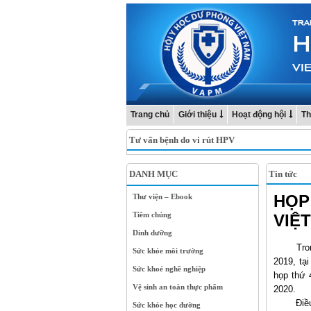
Trang chủ
Giới thiệu
Hoạt động hội
Th
Tư vấn bệnh do vi rút HPV
DANH MỤC
Tin tức
HỌP
Thư viện – Ebook
Tiêm chủng
VIỆT
Dinh dưỡng
Tro
Sức khỏe môi trường
2019, tạ
Sức khoẻ nghề nghiệp
họp thứ 
Vệ sinh an toàn thực phẩm
2020.
Điề
Sức khỏe học đường