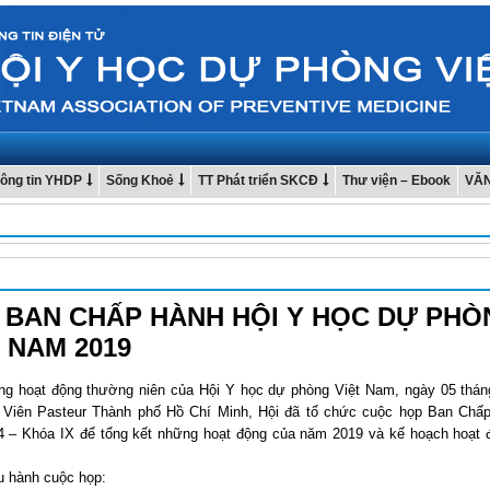
ông tin YHDP
Sống Khoẻ
TT Phát triển SKCĐ
Thư viện – Ebook
VĂ
 BAN CHẤP HÀNH HỘI Y HỌC DỰ PHÒ
 NAM 2019
ng hoạt động thường niên của Hội Y học dự phòng Việt Nam, ngày 05 thá
i Viên Pasteur Thành phố Hồ Chí Minh, Hội đã tổ chức cuộc họp Ban Chấ
4 – Khóa IX để tổng kết những hoạt động của năm 2019 và kế hoạch hoạt
u hành cuộc họp: