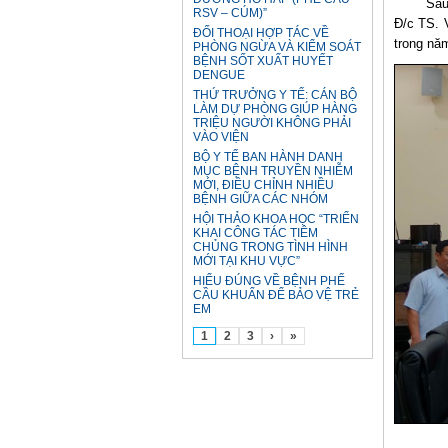
Sau
RSV – CÚM)”
Đ/c TS. 
ĐỐI THOẠI HỢP TÁC VỀ
trong nă
PHÒNG NGỪA VÀ KIỂM SOÁT
BỆNH SỐT XUẤT HUYẾT
DENGUE
THỨ TRƯỞNG Y TẾ: CÁN BỘ
LÀM DỰ PHÒNG GIÚP HÀNG
TRIỆU NGƯỜI KHÔNG PHẢI
VÀO VIỆN
BỘ Y TẾ BAN HÀNH DANH
MỤC BỆNH TRUYỀN NHIỄM
MỚI, ĐIỀU CHỈNH NHIỀU
BỆNH GIỮA CÁC NHÓM
HỘI THẢO KHOA HỌC “TRIỂN
KHAI CÔNG TÁC TIÊM
CHỦNG TRONG TÌNH HÌNH
MỚI TẠI KHU VỰC”
HIỂU ĐÚNG VỀ BỆNH PHẾ
CẦU KHUẨN ĐỂ BẢO VỆ TRẺ
EM
1
2
3
›
»