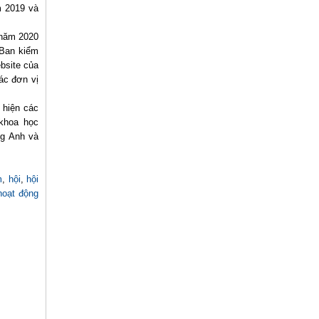
m 2019 và
 năm 2020
 Ban kiểm
ebsite của
ác đơn vị
 hiện các
 khoa học
ng Anh và
m
,
hội
,
hội
hoạt động