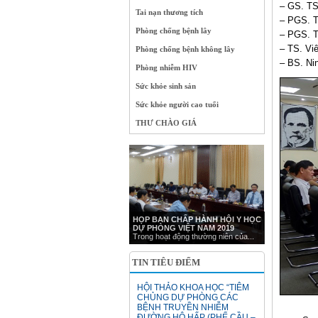
– GS. TS
Tai nạn thương tích
– PGS. T
Phòng chống bệnh lây
– PGS. T
– TS. Vi
Phòng chống bệnh không lây
– BS. Ni
Phòng nhiễm HIV
Sức khỏe sinh sản
Sức khỏe người cao tuổi
THƯ CHÀO GIÁ
HỌP BAN CHẤP HÀNH HỘI Y HỌC
DỰ PHÒNG VIỆT NAM 2019
Trong hoạt động thường niên của...
TIN TIÊU ĐIỂM
HỘI THẢO KHOA HỌC “TIÊM
CHỦNG DỰ PHÒNG CÁC
BỆNH TRUYỀN NHIỄM
ĐƯỜNG HÔ HẤP (PHẾ CẦU –