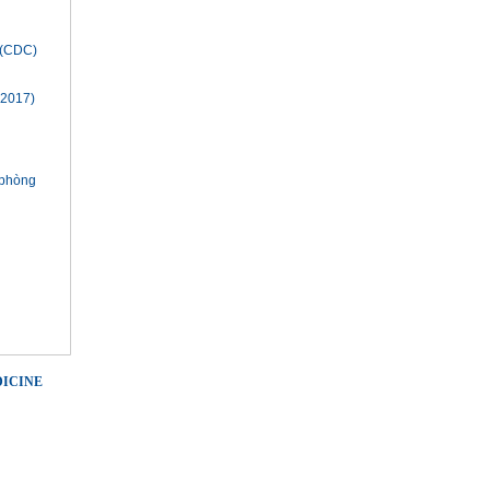
t (CDC)
2017)
 phòng
DICINE