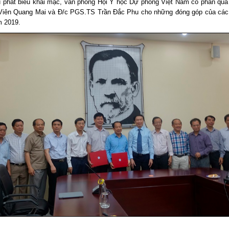
 phát biểu khai mạc, văn phòng Hội Y học Dự phòng Việt Nam có phần quà
Viên Quang Mai và Đ/c PGS.TS Trần Đắc Phu cho những đóng góp của các
m 2019.