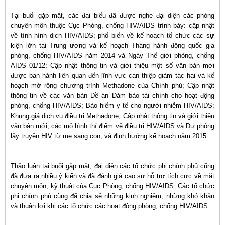
Tại buổi gặp mặt, các đại biểu đã được nghe đại diện các phòng
chuyên môn thuộc Cục Phòng, chống HIV/AIDS trình bày: cập nhật
về tình hình dịch HIV/AIDS; phổ biến về kế hoạch tổ chức các sự
kiện lớn tại Trung ương và kế hoạch Tháng hành động quốc gia
phòng, chống HIV/AIDS năm 2014 và Ngày Thế giới phòng, chống
AIDS 01/12; Cập nhật thông tin và giới thiệu một số văn bản mới
được ban hành liên quan đến lĩnh vực can thiệp giảm tác hại và kế
hoạch mở rộng chương trình Methadone của Chính phủ; Cập nhật
thông tin về các văn bản Đề án Đảm bảo tài chính cho hoạt động
phòng, chống HIV/AIDS; Bảo hiểm y tế cho người nhiễm HIV/AIDS;
Khung giá dịch vụ điều trị Methadone; Cập nhật thông tin và giới thiệu
văn bản mới, các mô hình thí điểm về điều trị HIV/AIDS và Dự phòng
lây truyền HIV từ mẹ sang con; và định hướng kế hoạch năm 2015.
Thảo luận tại buổi gặp mặt, đại diện các tổ chức phi chính phủ cũng
đã đưa ra nhiều ý kiến và đã đánh giá cao sự hỗ trợ tích cực về mặt
chuyên môn, kỹ thuật của Cục Phòng, chống HIV/AIDS. Các tổ chức
phi chính phủ cũng đã chia sẻ những kinh nghiệm, những khó khăn
và thuận lợi khi các tổ chức các hoạt động phòng, chống HIV/AIDS.