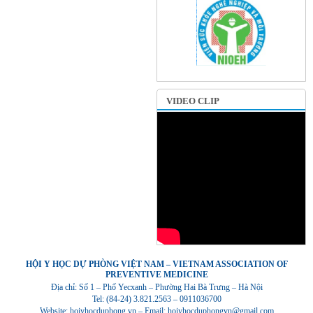
VIDEO CLIP
HỘI Y HỌC DỰ PHÒNG VIỆT NAM – VIETNAM ASSOCIATION OF
PREVENTIVE MEDICINE
Địa chỉ: Số 1 – Phố Yecxanh – Phường Hai Bà Trưng – Hà Nội
Tel: (84-24) 3.821.2563 – 0911036700
Website: hoiyhocduphong.vn – Email: hoiyhocduphongvn@gmail.com