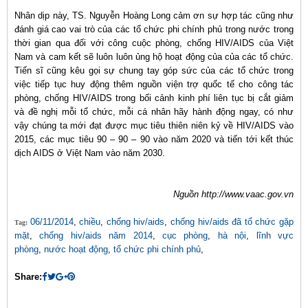
Nhân dịp này, TS. Nguyễn Hoàng Long cảm ơn sự hợp tác cũng như
đánh giá cao vai trò của các tổ chức phi chính phủ trong nước trong
thời gian qua đối với công cuộc phòng, chống HIV/AIDS của Việt
Nam và cam kết sẽ luôn luôn ủng hộ hoạt động của của các tổ chức.
Tiến sĩ cũng kêu gọi sự chung tay góp sức của các tổ chức trong
việc tiếp tục huy động thêm nguồn viện trợ quốc tế cho công tác
phòng, chống HIV/AIDS trong bối cảnh kinh phí liên tục bị cắt giảm
và đề nghị mỗi tổ chức, mỗi cá nhân hãy hành động ngay, có như
vậy chúng ta mới đạt được mục tiêu thiên niên kỷ về HIV/AIDS vào
2015, các mục tiêu 90 – 90 – 90 vào năm 2020 và tiến tới kết thúc
dịch AIDS ở Việt Nam vào năm 2030.
Nguồn http://www.vaac.gov.vn
06/11/2014
,
chiều
,
chống hiv/aids
,
chống hiv/aids đã tổ chức gặp
Tag:
mặt
,
chống hiv/aids năm 2014
,
cục phòng
,
hà nội
,
lĩnh vực
phòng
,
nước hoạt động
,
tổ chức phi chính phủ
,
Share: