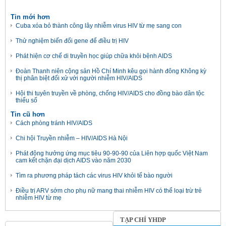
Tin mới hơn
Cuba xóa bỏ thành công lây nhiễm virus HIV từ mẹ sang con
Thử nghiệm biến đổi gene để điều trị HIV
Phát hiện cơ chế di truyền học giúp chữa khỏi bệnh AIDS
Đoàn Thanh niên cộng sản Hồ Chí Minh kêu gọi hành đông Không kỳ
thị phân biệt đối xử với người nhiễm HIV/AIDS
Hội thi tuyên truyền về phòng, chống HIV/AIDS cho đồng bào dân tộc
thiểu số
Tin cũ hơn
Cách phòng tránh HIV/AIDS
Chi hội Truyền nhiễm – HIV/AIDS Hà Nội
Phát động hưởng ứng mục tiêu 90-90-90 của Liên hợp quốc Việt Nam
cam kết chặn đại dịch AIDS vào năm 2030
Tìm ra phương pháp tách các virus HIV khỏi tế bào người
Điều trị ARV sớm cho phụ nữ mang thai nhiễm HIV có thể loại trừ trẻ
nhiễm HIV từ mẹ
TẠP CHÍ YHDP