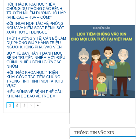
HỘI THẢO KHOA HỌC “TIÊM
CHỦNG DỰ PHÒNG CÁC BỆNH
TRUYỀN NHIỄM ĐƯỜNG HÔ HẤP
(PHẾ CẦU – RSV – CÚM)”
ĐỐI THOẠI HỢP TÁC VỀ PHÒNG
NGỪA VÀ KIỂM SOÁT BỆNH SỐT
XUẤT HUYẾT DENGUE
THỨ TRƯỞNG Y TẾ: CÁN BỘ LÀM
DỰ PHÒNG GIÚP HÀNG TRIỆU
NGƯỜI KHÔNG PHẢI VÀO VIỆN
BỘ Y TẾ BAN HÀNH DANH MỤC
BỆNH TRUYỀN NHIỄM MỚI, ĐIỀU
CHỈNH NHIỀU BỆNH GIỮA CÁC
NHÓM
HỘI THẢO KHOA HỌC “TRIỂN
KHAI CÔNG TÁC TIÊM CHỦNG
TRONG TÌNH HÌNH MỚI TẠI KHU
VỰC”
HIỂU ĐÚNG VỀ BỆNH PHẾ CẦU
KHUẨN ĐỂ BẢO VỆ TRẺ EM
1
2
3
›
»
THÔNG TIN VẮC XIN