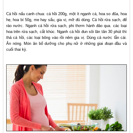
Cá hồi nấu canh chua: cá hồi 200g, một ít ngạnh cá, hoa so đũa, hoa
hẹ, hoa bí 50g, me hay sấu, gia vị, mỡ đủ dùng. Cá hồi rửa sạch, để
ráo nước. Ngạnh cá hồi rửa sạch, phi thơm hành đảo qua. các loại
hoa trên rửa sạch, cắt khúc. Ngạnh cá hồi đun sôi lăn tăn 30 phút thì
thả cá hồi, các loại bông vào rồi nêm gia vị. Dùng cả nước lẫn cái.
Ăn nóng. Món ăn bổ dưỡng cho phụ nữ ở những giai đoạn đầu và
cuối thai kỳ.