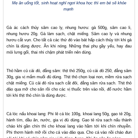
Mẹ ăn uống tốt, sinh hoạt nghỉ ngơi khoa học thì em bé sẽ khỏe
mạnh
Gà ác cách thủy sâm cao ly, nhung hươu: gà 500g, sâm cao li,
nhung hươu 20g. Gà làm sạch, chặt miếng. Sâm cao ly và nhung
hươu cắt vụn. Cho tất cả các thứ đó vào bát hấp cách thủy tới khi gà
chín là dùng được. Ăn khi nóng. Những thai phụ gầy yếu, hay đau
mỏi lưng gối, thai nhi chậm phát triển nên dùng.
Thỏ hầm củ cải đỏ, đẳng sâm: thịt thỏ 250g, củ cải đỏ 250, đẳng sâm
30g, gia vị mắm muối đủ dùng. Thịt thỏ chọn loại non, mềm rửa sạch
chặt miếng. Củ cải đỏ rửa sạch cắt đôi, đẳng sâm rửa sạch. Thịt thỏ
đảo qua mỡ cho săn rồi cho các vị thuốc trên vào nồi, đổ nước hầm
tới khi thịt thỏ chín là dùng được.
Cá lóc nấu khoai lang: Phi lê cá lóc 100g, khoai lang 50g, gạo tẻ 20g,
hành tím, dầu ăn, nước, gia vị đủ dùng. Gạo tẻ rửa sạch nấu thành
cháo khi gần chín thì cho khoai lang vào hầm tới khi chín nhuyễn.
Phi thơm hành mỡ rồi cho cá vào đảo qua. Cho cá vào nồi cháo đun