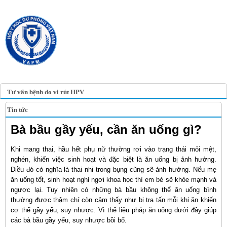
TRANG TIN ĐIỆN TỬ
HỘI Y HỌC DỰ PHÒNG
VIỆT NAM
VIETNAM ASSOCIATION OF
PREVENTIVE MEDICINE
Tư vấn bệnh do vi rút HPV
Tin tức
Bà bầu gầy yếu, cần ăn uống gì?
Khi mang thai, hầu hết phụ nữ thường rơi vào trạng thái mỏi mệt,
nghén, khiến việc sinh hoạt và đặc biệt là ăn uống bị ảnh hưởng.
Điều đó có nghĩa là thai nhi trong bụng cũng sẽ ảnh hưởng. Nếu mẹ
ăn uống tốt, sinh hoạt nghỉ ngơi khoa học thì em bé sẽ khỏe mạnh và
ngược lại. Tuy nhiên có những bà bầu không thể ăn uống bình
thường được thậm chí còn cảm thấy như bị tra tấn mỗi khi ăn khiến
cơ thể gầy yếu, suy nhược. Vì thế liệu pháp ăn uống dưới đây giúp
các bà bầu gầy yếu, suy nhược bồi bổ.