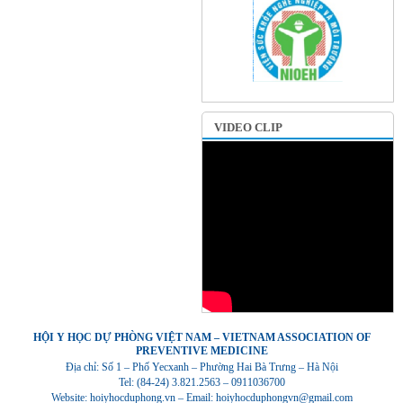
VIDEO CLIP
HỘI Y HỌC DỰ PHÒNG VIỆT NAM – VIETNAM ASSOCIATION OF
PREVENTIVE MEDICINE
Địa chỉ: Số 1 – Phố Yecxanh – Phường Hai Bà Trưng – Hà Nội
Tel: (84-24) 3.821.2563 – 0911036700
Website: hoiyhocduphong.vn – Email: hoiyhocduphongvn@gmail.com