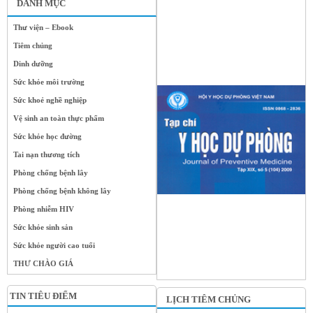
DANH MỤC
Thư viện – Ebook
Tiêm chủng
Dinh dưỡng
Sức khỏe môi trường
Sức khoẻ nghề nghiệp
Vệ sinh an toàn thực phẩm
Sức khỏe học đường
Tai nạn thương tích
Phòng chống bệnh lây
Phòng chống bệnh không lây
Phòng nhiễm HIV
Sức khỏe sinh sản
Sức khỏe người cao tuổi
THƯ CHÀO GIÁ
TIN TIÊU ĐIỂM
LỊCH TIÊM CHỦNG