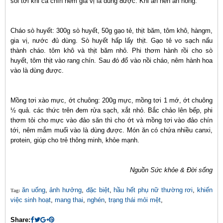
sôi tới khi cá chín nêm gia vị là dùng được. Khi ăn nên ăn nóng.
Cháo sò huyết: 300g sò huyết, 50g gạo tẻ, thịt băm, tôm khô, hàngm,
gia vị, nước đủ dùng. Sò huyết hấp lấy thịt. Gạo tẻ vo sạch nấu
thành cháo. tôm khô và thịt băm nhỏ. Phi thơm hành rồi cho sò
huyết, tôm thịt vào rang chín. Sau đó đổ vào nồi cháo, nêm hành hoa
vào là dùng được.
Mồng tơi xào mực, ớt chuông: 200g mực, mồng tơi 1 mớ, ớt chuông
½ quả. các thức trên đem rửa sạch, xắt nhỏ. Bắc chảo lên bếp, phi
thơm tỏi cho mực vào đảo săn thì cho ớt và mồng tơi vào đảo chín
tới, nêm mắm muối vào là dùng được. Món ăn có chứa nhiều canxi,
protein, giúp cho trẻ thông minh, khỏe mạnh.
Nguồn Sức khỏe & Đời sống
ăn uống
,
ảnh hưởng
,
đặc biệt
,
hầu hết phụ nữ thường rơi
,
khiến
Tag:
việc sinh hoạt
,
mang thai
,
nghén
,
trạng thái mỏi mệt
,
Share: