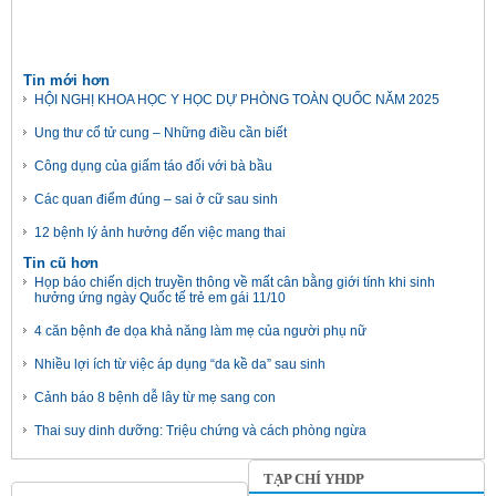
Tin mới hơn
HỘI NGHỊ KHOA HỌC Y HỌC DỰ PHÒNG TOÀN QUỐC NĂM 2025
Ung thư cổ tử cung – Những điều cần biết
Công dụng của giấm táo đối với bà bầu
Các quan điểm đúng – sai ở cữ sau sinh
12 bệnh lý ảnh hưởng đến việc mang thai
Tin cũ hơn
Họp báo chiến dịch truyền thông về mất cân bằng giới tính khi sinh
hưởng ứng ngày Quốc tế trẻ em gái 11/10
4 căn bệnh đe dọa khả năng làm mẹ của người phụ nữ
Nhiều lợi ích từ việc áp dụng “da kề da” sau sinh
Cảnh báo 8 bệnh dễ lây từ mẹ sang con
Thai suy dinh dưỡng: Triệu chứng và cách phòng ngừa
TẠP CHÍ YHDP