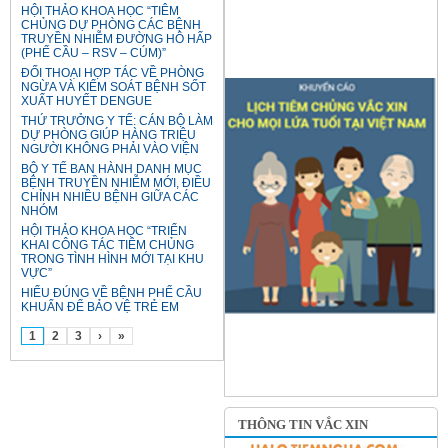
HỘI THẢO KHOA HỌC “TIÊM
CHỦNG DỰ PHÒNG CÁC BỆNH
TRUYỀN NHIỄM ĐƯỜNG HÔ HẤP
(PHẾ CẦU – RSV – CÚM)”
ĐỐI THOẠI HỢP TÁC VỀ PHÒNG
NGỪA VÀ KIỂM SOÁT BỆNH SỐT
XUẤT HUYẾT DENGUE
THỨ TRƯỞNG Y TẾ: CÁN BỘ LÀM
DỰ PHÒNG GIÚP HÀNG TRIỆU
NGƯỜI KHÔNG PHẢI VÀO VIỆN
BỘ Y TẾ BAN HÀNH DANH MỤC
BỆNH TRUYỀN NHIỄM MỚI, ĐIỀU
CHỈNH NHIỀU BỆNH GIỮA CÁC
NHÓM
HỘI THẢO KHOA HỌC “TRIỂN
KHAI CÔNG TÁC TIÊM CHỦNG
TRONG TÌNH HÌNH MỚI TẠI KHU
VỰC”
HIỂU ĐÚNG VỀ BỆNH PHẾ CẦU
KHUẨN ĐỂ BẢO VỆ TRẺ EM
1
2
3
›
»
THÔNG TIN VẮC XIN