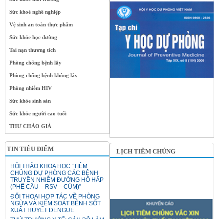
Sức khoẻ nghề nghiệp
Vệ sinh an toàn thực phẩm
Sức khỏe học đường
Tai nạn thương tích
Phòng chống bệnh lây
Phòng chống bệnh không lây
Phòng nhiễm HIV
Sức khỏe sinh sản
Sức khỏe người cao tuổi
THƯ CHÀO GIÁ
TIN TIÊU ĐIỂM
LỊCH TIÊM CHỦNG
HỘI THẢO KHOA HỌC “TIÊM
CHỦNG DỰ PHÒNG CÁC BỆNH
TRUYỀN NHIỄM ĐƯỜNG HÔ HẤP
(PHẾ CẦU – RSV – CÚM)”
ĐỐI THOẠI HỢP TÁC VỀ PHÒNG
NGỪA VÀ KIỂM SOÁT BỆNH SỐT
XUẤT HUYẾT DENGUE