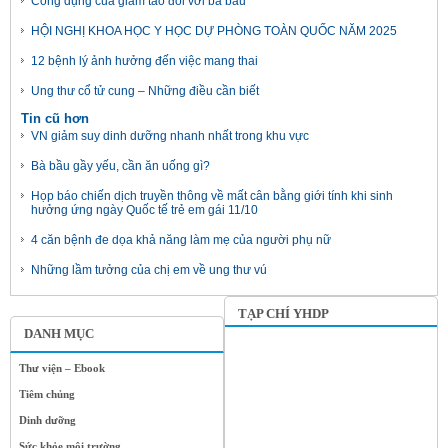
Công dụng của giấm táo đối với bà bầu
HỘI NGHỊ KHOA HỌC Y HỌC DỰ PHÒNG TOÀN QUỐC NĂM 2025
12 bệnh lý ảnh hưởng đến việc mang thai
Ung thư cổ tử cung – Những điều cần biết
Tin cũ hơn
VN giảm suy dinh dưỡng nhanh nhất trong khu vực
Bà bầu gầy yếu, cần ăn uống gì?
Họp báo chiến dịch truyền thông về mất cân bằng giới tính khi sinh
hưởng ứng ngày Quốc tế trẻ em gái 11/10
4 căn bệnh đe dọa khả năng làm mẹ của người phụ nữ
Những lầm tưởng của chị em về ung thư vú
TẠP CHÍ YHDP
DANH MỤC
Thư viện – Ebook
Tiêm chủng
Dinh dưỡng
Sức khỏe môi trường