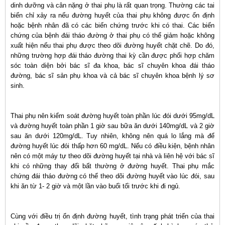
dinh dưỡng và cân nặng ở thai phụ là rất quan trọng. Thường các tai
biến chỉ xảy ra nếu đường huyết của thai phụ không được ổn định
hoặc bệnh nhân đã có các biến chứng trước khi có thai. Các biến
chứng của bệnh đái tháo đường ở thai phụ có thể giảm hoặc không
xuất hiện nếu thai phụ được theo dõi đường huyết chặt chẽ. Do đó,
những trường hợp đái tháo đường thai kỳ cần được phối hợp chăm
sóc toàn diện bởi bác sĩ đa khoa, bác sĩ chuyên khoa đái tháo
đường, bác sĩ sản phụ khoa và cả bác sĩ chuyên khoa bệnh lý sơ
sinh.
Thai phụ nên kiểm soát đường huyết toàn phần lúc đói dưới 95mg/dL
và đường huyết toàn phần 1 giờ sau bữa ăn dưới 140mg/dL và 2 giờ
sau ăn dưới 120mg/dL. Tuy nhiên, không nên quá lo lắng mà để
đường huyết lúc đói thấp hơn 60 mg/dL. Nếu có điều kiện, bệnh nhân
nên có một máy tự theo dõi đường huyết tại nhà và liên hệ với bác sĩ
khi có những thay đổi bất thường ở đường huyết. Thai phụ mắc
chứng đái tháo đường có thể theo dõi đường huyết vào lúc đói, sau
khi ăn từ 1- 2 giờ và một lần vào buổi tối trước khi đi ngủ.
Cùng với điều trị ổn định đường huyết, tình trạng phát triển của thai