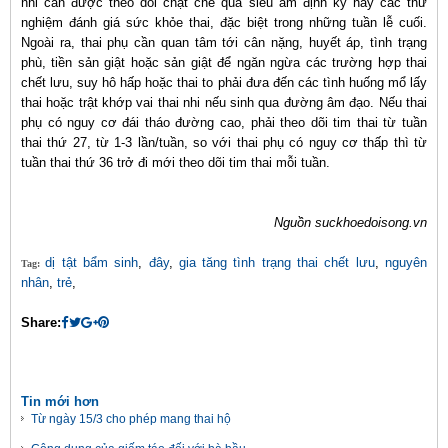
nhi cần được theo dõi chặt chẽ qua siêu âm định kỳ hay các thử
nghiệm đánh giá sức khỏe thai, đặc biệt trong những tuần lễ cuối.
Ngoài ra, thai phụ cần quan tâm tới cân nặng, huyết áp, tình trạng
phù, tiền sản giật hoặc sản giật để ngăn ngừa các trường hợp thai
chết lưu, suy hô hấp hoặc thai to phải đưa đến các tình huống mổ lấy
thai hoặc trật khớp vai thai nhi nếu sinh qua đường âm đạo. Nếu thai
phụ có nguy cơ đái tháo đường cao, phải theo dõi tim thai từ tuần
thai thứ 27, từ 1-3 lần/tuần, so với thai phụ có nguy cơ thấp thì từ
tuần thai thứ 36 trở đi mới theo dõi tim thai mỗi tuần.
Nguồn suckhoedoisong.vn
dị tật bẩm sinh
,
đây
,
gia tăng tình trạng thai chết lưu
,
nguyên
Tag:
nhân
,
trẻ
,
Share:
Tin mới hơn
Từ ngày 15/3 cho phép mang thai hộ