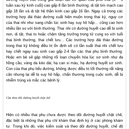
tuần sau kỳ kinh cuối) cao gấp 8 lần bình thường; dị tật tim mạch cao
gấp 18 lần và dị tật hệ thần kinh cao gấp 16 lần. Ngay cả trong các
trường hợp đái tháo đường xuất hiện muộn trong thai kỳ, nguy cơ
của thai nhi như sang chấn lúc sinh hay suy hô hấp… cũng cao hơn
nhiều lần so với bình thường. Thai nhi có đường huyết cao dễ bị sinh
non, dị tật, thai to hoặc chậm tăng trưởng trong tử cung so với tuổi
thai bình thường, thai chết lưu… Các trường hợp đái tháo đường
trong thai kỳ không điều trị ổn định sẽ có tần suất thai nhi chết lưu
hay chết ngay sau sinh cao gấp 2-4 lần các thai phụ bình thường.
Hoặc em bé sẽ gặp những rối loạn chuyển hóa lúc sơ sinh như đa
hồng cầu, vàng da kéo dài, hạ can xi máu, hạ đường huyết sơ sinh.
Con của thai phụ tiểu đường, không được điều trị tốt thường rất nặng
cân nhưng lại dễ bị suy hô hấp, chấn thương trong cuộc sinh, dễ bị
nhiễm trùng và mắc các bệnh lý.
Cần theo dõi đường huyết chặt chẽ
Hiện có nhiều thai phụ chưa được theo dõi đường huyết chặt chẽ,
đặc biệt là những thai phụ chỉ khám thai định kỳ ở các phòng khám
tư. Trong khi đó, việc kiểm soát và theo dõi đường huyết, chế độ