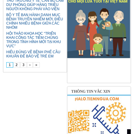
THỨ TRƯỞNG Y TẾ: CÁN BỘ LÀM
DỰ PHÒNG GIÚP HÀNG TRIỆU
NGƯỜI KHÔNG PHẢI VÀO VIỆN
BỘ Y TẾ BAN HÀNH DANH MỤC
BỆNH TRUYỀN NHIỄM MỚI, ĐIỀU
CHỈNH NHIỀU BỆNH GIỮA CÁC
NHÓM
HỘI THẢO KHOA HỌC “TRIỂN
KHAI CÔNG TÁC TIÊM CHỦNG
TRONG TÌNH HÌNH MỚI TẠI KHU
VỰC”
HIỂU ĐÚNG VỀ BỆNH PHẾ CẦU
KHUẨN ĐỂ BẢO VỆ TRẺ EM
1
2
3
›
»
THÔNG TIN VẮC XIN