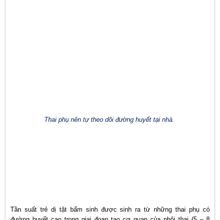
Thai phụ nên tự theo dõi đường huyết tại nhà.
Tần suất trẻ dị tật bẩm sinh được sinh ra từ những thai phụ có
đường huyết cao trong giai đoạn tạo cơ quan của phôi thai (5 – 8