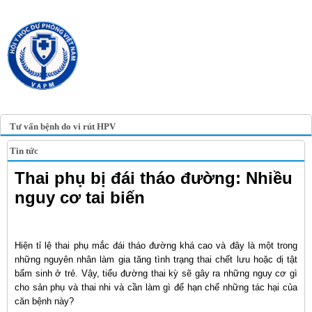
TRANG TIN ĐIỆN TỬ
HỘI Y HỌC DỰ PHÒNG
VIỆT NAM
VIETNAM ASSOCIATION OF
PREVENTIVE MEDICINE
Tư vấn bệnh do vi rút HPV
Tin tức
Thai phụ bị đái tháo đường: Nhiều
nguy cơ tai biến
Hiện tỉ lệ thai phụ mắc đái tháo đường khá cao và đây là một trong
những nguyên nhân làm gia tăng tình trạng thai chết lưu hoặc dị tật
bẩm sinh ở trẻ. Vậy, tiểu đường thai kỳ sẽ gây ra những nguy cơ gì
cho sản phụ và thai nhi và cần làm gì để hạn chế những tác hại của
căn bệnh này?