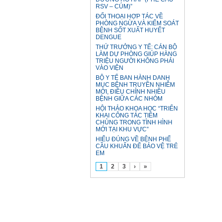
RSV – CÚM)”
ĐỐI THOẠI HỢP TÁC VỀ
PHÒNG NGỪA VÀ KIỂM SOÁT
BỆNH SỐT XUẤT HUYẾT
DENGUE
THỨ TRƯỞNG Y TẾ: CÁN BỘ
LÀM DỰ PHÒNG GIÚP HÀNG
TRIỆU NGƯỜI KHÔNG PHẢI
VÀO VIỆN
BỘ Y TẾ BAN HÀNH DANH
MỤC BỆNH TRUYỀN NHIỄM
MỚI, ĐIỀU CHỈNH NHIỀU
BỆNH GIỮA CÁC NHÓM
HỘI THẢO KHOA HỌC “TRIỂN
KHAI CÔNG TÁC TIÊM
CHỦNG TRONG TÌNH HÌNH
MỚI TẠI KHU VỰC”
HIỂU ĐÚNG VỀ BỆNH PHẾ
CẦU KHUẨN ĐỂ BẢO VỆ TRẺ
EM
1
2
3
›
»