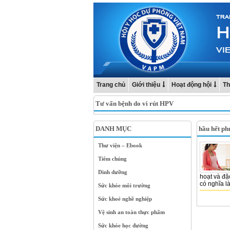
Trang chủ
Giới thiệu
Hoạt động hội
Th
Tư vấn bệnh do vi rút HPV
DANH MỤC
hầu hết ph
Thư viện – Ebook
Tiêm chủng
Dinh dưỡng
hoạt và đặ
có nghĩa là
Sức khỏe môi trường
Sức khoẻ nghề nghiệp
Vệ sinh an toàn thực phẩm
Sức khỏe học đường