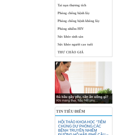
Tai nạn thương tích
Phòng chống bệnh lây
Phòng chống bệnh không lây
Phòng nhiễm HIV
Sức khỏe sinh sản
Sức khỏe người cao tuổi
THƯ CHÀO GIÁ
Bà bầu gầy yếu, cần ăn uống gì?
Khi mang thai, hầu hết phụ...
TIN TIÊU ĐIỂM
HỘI THẢO KHOA HỌC “TIÊM
CHỦNG DỰ PHÒNG CÁC
BỆNH TRUYỀN NHIỄM
ĐƯỜNG HÔ HẤP (PHẾ CẦU –