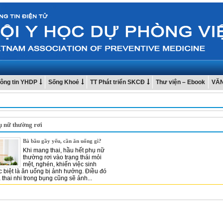
ông tin YHDP
Sống Khoẻ
TT Phát triển SKCĐ
Thư viện – Ebook
VĂ
ụ nữ thường rơi
Bà bầu gầy yếu, cần ăn uống gì?
Khi mang thai, hầu hết phụ nữ
thường rơi vào trạng thái mỏi
mệt, nghén, khiến việc sinh
c biệt là ăn uống bị ảnh hưởng. Điều đó
 thai nhi trong bụng cũng sẽ ảnh...