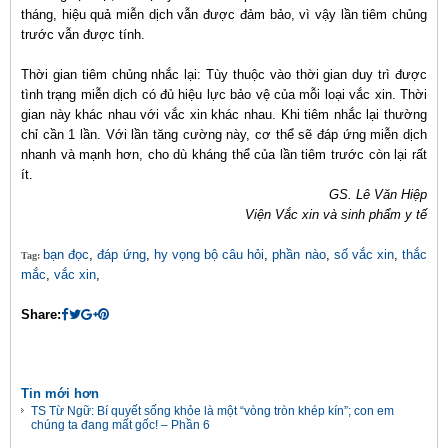
tháng, hiệu quả miễn dịch vẫn được đảm bảo, vì vậy lần tiêm chủng
trước vẫn được tính.
Thời gian tiêm chủng nhắc lại: Tùy thuộc vào thời gian duy trì được
tình trạng miễn dịch có đủ hiệu lực bảo vệ của mỗi loại vắc xin. Thời
gian này khác nhau với vắc xin khác nhau. Khi tiêm nhắc lại thường
chỉ cần 1 lần. Với lần tăng cường này, cơ thể sẽ đáp ứng miễn dịch
nhanh và mạnh hơn, cho dù kháng thể của lần tiêm trước còn lại rất
ít.
GS. Lê Văn Hiệp
Viện Vắc xin và sinh phẩm y tế
bạn đọc
,
đáp ứng
,
hy vọng bộ câu hỏi
,
phần nào
,
số vắc xin
,
thắc
Tag:
mắc
,
vắc xin
,
Share:
Tin mới hơn
TS Từ Ngữ: Bí quyết sống khỏe là một “vòng tròn khép kín”; con em
chúng ta đang mất gốc! – Phần 6