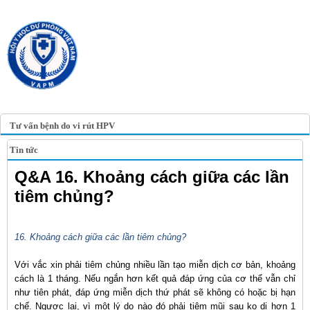
TRANG TIN ĐIỆN TỬ
HỘI Y HỌC DỰ PHÒNG
VIỆT NAM
VIETNAM ASSOCIATION OF
PREVENTIVE MEDICINE
Tư vấn bệnh do vi rút HPV
Tin tức
Q&A 16. Khoảng cách giữa các lần
tiêm chủng?
16. Khoảng cách giữa các lần tiêm chủng?
Với vắc xin phải tiêm chủng nhiều lần tạo miễn dịch cơ bản, khoảng
cách là 1 tháng. Nếu ngắn hơn kết quả đáp ứng của cơ thể vẫn chỉ
như tiên phát, đáp ứng miễn dịch thứ phát sẽ không có hoặc bị hạn
chế. Ngược lại, vì một lý do nào đó phải tiêm mũi sau ko di hơn 1