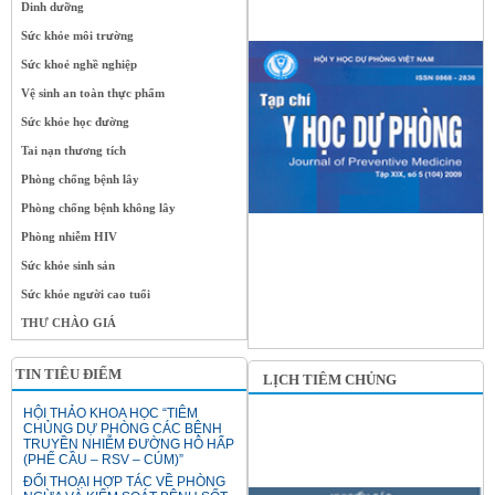
Dinh dưỡng
Sức khỏe môi trường
Sức khoẻ nghề nghiệp
Vệ sinh an toàn thực phẩm
Sức khỏe học đường
Tai nạn thương tích
Phòng chống bệnh lây
Phòng chống bệnh không lây
Phòng nhiễm HIV
Sức khỏe sinh sản
Sức khỏe người cao tuổi
THƯ CHÀO GIÁ
TIN TIÊU ĐIỂM
LỊCH TIÊM CHỦNG
HỘI THẢO KHOA HỌC “TIÊM
CHỦNG DỰ PHÒNG CÁC BỆNH
TRUYỀN NHIỄM ĐƯỜNG HÔ HẤP
(PHẾ CẦU – RSV – CÚM)”
ĐỐI THOẠI HỢP TÁC VỀ PHÒNG