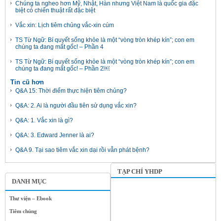
Chúng ta ngheo hơn Mỹ, Nhật, Hàn nhưng Việt Nam là quốc gia đặc
biệt có chiến thuật rất đặc biệt
Vắc xin: Lịch tiêm chủng vắc-xin cúm
TS Từ Ngữ: Bí quyết sống khỏe là một “vòng tròn khép kín”; con em
chúng ta đang mất gốc! – Phần 4
TS Từ Ngữ: Bí quyết sống khỏe là một “vòng tròn khép kín”; con em
chúng ta đang mất gốc! – Phần 2￼
Tin cũ hơn
Q&A 15: Thời điểm thực hiện tiêm chủng?
Q&A: 2. Ai là người đầu tiên sử dụng vắc xin?
Q&A: 1. Vắc xin là gì?
Q&A: 3. Edward Jenner là ai?
Q&A 9. Tại sao tiêm vắc xin dại rồi vẫn phát bệnh?
TẠP CHÍ YHDP
DANH MỤC
Thư viện – Ebook
Tiêm chủng