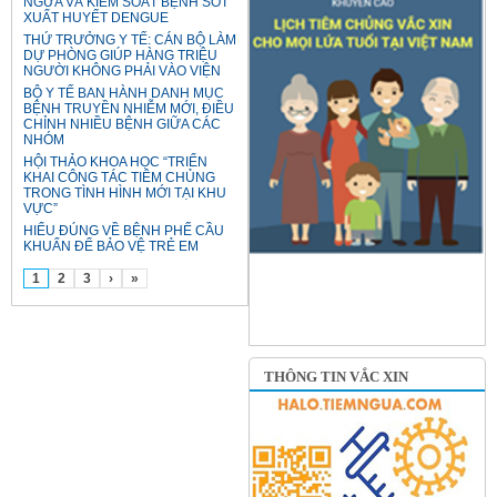
NGỪA VÀ KIỂM SOÁT BỆNH SỐT
XUẤT HUYẾT DENGUE
THỨ TRƯỞNG Y TẾ: CÁN BỘ LÀM
DỰ PHÒNG GIÚP HÀNG TRIỆU
NGƯỜI KHÔNG PHẢI VÀO VIỆN
BỘ Y TẾ BAN HÀNH DANH MỤC
BỆNH TRUYỀN NHIỄM MỚI, ĐIỀU
CHỈNH NHIỀU BỆNH GIỮA CÁC
NHÓM
HỘI THẢO KHOA HỌC “TRIỂN
KHAI CÔNG TÁC TIÊM CHỦNG
TRONG TÌNH HÌNH MỚI TẠI KHU
VỰC”
HIỂU ĐÚNG VỀ BỆNH PHẾ CẦU
KHUẨN ĐỂ BẢO VỆ TRẺ EM
1
2
3
›
»
THÔNG TIN VẮC XIN