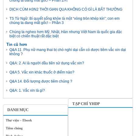
chúng ta đang mất gốc! – Phần 2￼
DỊCH CÚM H3N2 THỜI GIAN QUA KHÔNG CÓ GÌ LÀ BẤT THƯỜNG
TS Từ Ngữ: Bí quyết sống khỏe là một “vòng tròn khép kín”; con em
chúng ta đang mất gốc! – Phần 3
Chúng ta ngheo hơn Mỹ, Nhật, Hàn nhưng Việt Nam là quốc gia đặc
biệt có chiến thuật rất đặc biệt
Tin cũ hơn
Q&A 11. Phụ nữ mang thai bị chó nghi dại cắn có được tiêm vắc xin dại
không ?
Q&A: 2. Ai là người đầu tiên sử dụng vắc xin?
Q&A 5. Vắc xin khác thuốc ở điểm nào?
Q&A 14. Đối tượng được tiêm chủng ?
Q&A: 1. Vắc xin là gì?
TẠP CHÍ YHDP
DANH MỤC
Thư viện – Ebook
Tiêm chủng