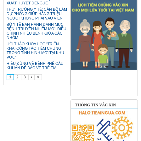
XUẤT HUYẾT DENGUE
THỨ TRƯỞNG Y TẾ: CÁN BỘ LÀM
DỰ PHÒNG GIÚP HÀNG TRIỆU
NGƯỜI KHÔNG PHẢI VÀO VIỆN
BỘ Y TẾ BAN HÀNH DANH MỤC
BỆNH TRUYỀN NHIỄM MỚI, ĐIỀU
CHỈNH NHIỀU BỆNH GIỮA CÁC
NHÓM
HỘI THẢO KHOA HỌC “TRIỂN
KHAI CÔNG TÁC TIÊM CHỦNG
TRONG TÌNH HÌNH MỚI TẠI KHU
VỰC”
HIỂU ĐÚNG VỀ BỆNH PHẾ CẦU
KHUẨN ĐỂ BẢO VỆ TRẺ EM
1
2
3
›
»
THÔNG TIN VẮC XIN