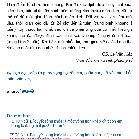
Thời điểm tổ chức tiêm chủng: Khi đã xác định được quy luật xuất
hiện dịch, cần phải tiến hành tiêm chủng đón trước mùa dịch, để cơ
thể có đủ thời gian hình thành miễn dịch. Đối với vắc xin tiêm mũi
đầu, thời gian kéo dài từ 24 giờ đến 2 tuần (trung bình khoảng 1
tuần), tùy thuộc bản chất vắc xin và phản ứng của cơ thể. Hiệu giá
kháng thể đạt được đỉnh cao nhất sau khoảng 4 ngày đến 4 tuần
(trung bình 2 tuần). Khi tiêm mũi nhắc lại, thời gian hiệu giá kháng thể
đạt cao nhất rút ngắn nhờ trí nhớ miễn dịch.
GS. Lê Văn Hiệp
Viện Vắc xin và sinh phẩm y tế
bạn đọc
,
đáp ứng
,
hy vọng bộ câu hỏi
,
phần nào
,
số vắc xin
,
thắc
Tag:
mắc
,
vắc xin
,
Share:
Tin mới hơn
TS Từ Ngữ: Bí quyết sống khỏe là một “vòng tròn khép kín”; con em
chúng ta đang mất gốc! – Phần 1
TS Từ Ngữ: Bí quyết sống khỏe là một “vòng tròn khép kín”; con em