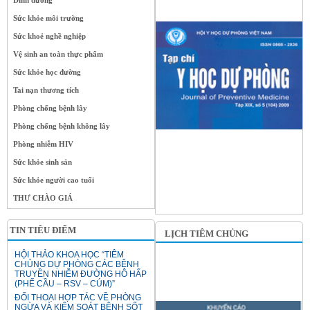
Dinh dưỡng
Sức khỏe môi trường
Sức khoẻ nghề nghiệp
Vệ sinh an toàn thực phẩm
Sức khỏe học đường
Tai nạn thương tích
Phòng chống bệnh lây
Phòng chống bệnh không lây
Phòng nhiễm HIV
Sức khỏe sinh sản
Sức khỏe người cao tuổi
THƯ CHÀO GIÁ
TIN TIÊU ĐIỂM
LỊCH TIÊM CHỦNG
HỘI THẢO KHOA HỌC “TIÊM
CHỦNG DỰ PHÒNG CÁC BỆNH
TRUYỀN NHIỄM ĐƯỜNG HÔ HẤP
(PHẾ CẦU – RSV – CÚM)”
ĐỐI THOẠI HỢP TÁC VỀ PHÒNG
NGỪA VÀ KIỂM SOÁT BỆNH SỐT