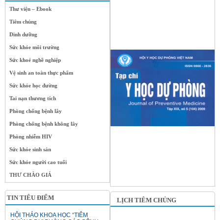
Thư viện – Ebook
Tiêm chủng
Dinh dưỡng
Sức khỏe môi trường
Sức khoẻ nghề nghiệp
Vệ sinh an toàn thực phẩm
Sức khỏe học đường
Tai nạn thương tích
Phòng chống bệnh lây
Phòng chống bệnh không lây
Phòng nhiễm HIV
Sức khỏe sinh sản
Sức khỏe người cao tuổi
THƯ CHÀO GIÁ
TIN TIÊU ĐIỂM
LỊCH TIÊM CHỦNG
HỘI THẢO KHOA HỌC “TIÊM