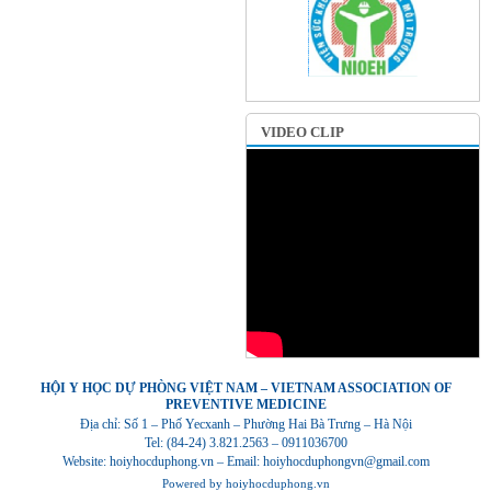
VIDEO CLIP
HỘI Y HỌC DỰ PHÒNG VIỆT NAM – VIETNAM ASSOCIATION OF
PREVENTIVE MEDICINE
Địa chỉ: Số 1 – Phố Yecxanh – Phường Hai Bà Trưng – Hà Nội
Tel: (84-24) 3.821.2563 – 0911036700
Website: hoiyhocduphong.vn – Email: hoiyhocduphongvn@gmail.com
Powered by
hoiyhocduphong.vn