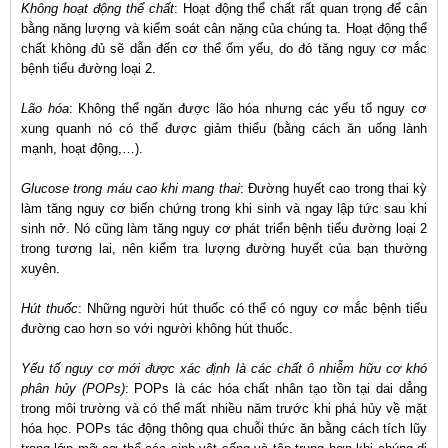
Không hoạt động thể chất
: Hoạt động thể chất rất quan trọng để cân
bằng năng lượng và kiểm soát cân nặng của chúng ta. Hoạt động thể
chất không đủ sẽ dẫn đến cơ thể ốm yếu, do đó tăng nguy cơ mắc
bệnh tiểu đường loại 2.
Lão hóa
: Không thể ngăn được lão hóa nhưng các yếu tố nguy cơ
xung quanh nó có thể được giảm thiểu (bằng cách ăn uống lành
mạnh, hoạt động,…).
Glucose trong máu cao khi mang thai
: Đường huyết cao trong thai kỳ
làm tăng nguy cơ biến chứng trong khi sinh và ngay lập tức sau khi
sinh nở. Nó cũng làm tăng nguy cơ phát triển bệnh tiểu đường loại 2
trong tương lai, nên kiểm tra lượng đường huyết của bạn thường
xuyên.
Hút thuốc
: Những người hút thuốc có thể có nguy cơ mắc bệnh tiểu
đường cao hơn so với người không hút thuốc.
Yếu tố nguy cơ mới được xác định là các chất ô nhiễm hữu cơ khó
phân hủy (POPs)
: POPs là các hóa chất nhân tạo tồn tại dai dẳng
trong môi trường và có thể mất nhiều năm trước khi phá hủy về mặt
hóa học. POPs tác động thông qua chuỗi thức ăn bằng cách tích lũy