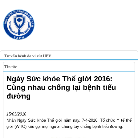
TRANG TIN ĐIỆN TỬ
HỘI Y HỌC DỰ PHÒNG
VIỆT NAM
VIETNAM ASSOCIATION OF
PREVENTIVE MEDICINE
Tư vấn bệnh do vi rút HPV
Tin tức
Ngày Sức khỏe Thế giới 2016:
Cùng nhau chống lại bệnh tiểu
đường
15/03/2016
Nhân Ngày Sức khỏe Thế giới năm nay, 7-4-2016, Tổ chức Y tế thế
giới (WHO) kêu gọi mọi người chung tay chống bệnh tiểu đường.