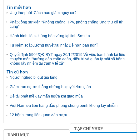
Tin mới hơn
Ung thư phổi: Cách nào giảm nguy cơ?
Phát động sự kiện “Phòng chống HPV, phòng chống Ung thư cổ tử
cung”
Hành trình tiêm chủng bền vững tại tỉnh Sơn La
Tự kiểm soát đường huyết tại nhà: Dễ hơn bạn nghĩ
Quyết định 5904/QĐ-BYT ngày 20/12/2019 Về việc ban hành tài liệu
chuyên môn “hướng dẫn chẩn đoán, điều trị và quản lý một số bệnh
không lây nhiễm tại trạm y tế xã”
Tin cũ hơn
Người nghèo bị gút gia tăng
Giảm trào ngược bằng những bí quyết đơn giản
Dễ tái phát mề đay mẩn ngứa khi giao mùa
Việt Nam ưu tiên hàng đầu phòng chống bệnh không lây nhiễm
12 bệnh trọng liên quan đến rượu
TẠP CHÍ YHDP
DANH MỤC