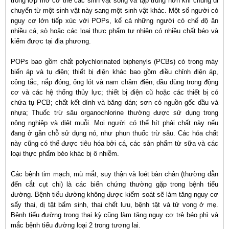
trong lớp mỡ cơ thể các sinh vật sống và tập trung hơn khi chúng di
chuyển từ một sinh vật này sang một sinh vật khác. Một số người có
nguy cơ lớn tiếp xúc với POPs, kể cả những người có chế độ ăn
nhiều cá, sò hoặc các loại thực phẩm tự nhiên có nhiều chất béo và
kiếm được tại địa phương.
POPs bao gồm chất polychlorinated biphenyls (PCBs) có trong máy
biến áp và tụ điện; thiết bị điện khác bao gồm điều chỉnh điện áp,
công tắc, nắp đóng, ống lót và nam châm điện; dầu dùng trong động
cơ và các hệ thống thủy lực; thiết bị điện cũ hoặc các thiết bị có
chứa tụ PCB; chất kết dính và băng dán; sơn có nguồn gốc dầu và
nhựa; Thuốc trừ sâu organochlorine thường được sử dụng trong
nông nghiệp và diệt muỗi. Mọi người có thể hít phải chất này nếu
đang ở gần chỗ sử dụng nó, như phun thuốc trừ sâu. Các hóa chất
này cũng có thể được tiêu hóa bởi cá, các sản phẩm từ sữa và các
loại thực phẩm béo khác bị ô nhiễm.
Các bệnh tim mạch, mù mắt, suy thận và loét bàn chân (thường dẫn
đến cắt cụt chi) là các biến chứng thường gặp trong bệnh tiểu
đường. Bệnh tiểu đường không được kiểm soát sẽ làm tăng nguy cơ
sẩy thai, dị tật bẩm sinh, thai chết lưu, bệnh tật và tử vong ở mẹ.
Bệnh tiểu đường trong thai kỳ cũng làm tăng nguy cơ trẻ béo phì và
mắc bệnh tiểu đường loại 2 trong tương lai.