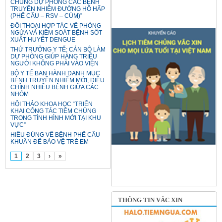
CHỦNG DỰ PHÒNG CÁC BỆNH
TRUYỀN NHIỄM ĐƯỜNG HÔ HẤP
(PHẾ CẦU – RSV – CÚM)”
ĐỐI THOẠI HỢP TÁC VỀ PHÒNG
NGỪA VÀ KIỂM SOÁT BỆNH SỐT
XUẤT HUYẾT DENGUE
THỨ TRƯỞNG Y TẾ: CÁN BỘ LÀM
DỰ PHÒNG GIÚP HÀNG TRIỆU
NGƯỜI KHÔNG PHẢI VÀO VIỆN
BỘ Y TẾ BAN HÀNH DANH MỤC
BỆNH TRUYỀN NHIỄM MỚI, ĐIỀU
CHỈNH NHIỀU BỆNH GIỮA CÁC
NHÓM
HỘI THẢO KHOA HỌC “TRIỂN
KHAI CÔNG TÁC TIÊM CHỦNG
TRONG TÌNH HÌNH MỚI TẠI KHU
VỰC”
HIỂU ĐÚNG VỀ BỆNH PHẾ CẦU
KHUẨN ĐỂ BẢO VỆ TRẺ EM
1
2
3
›
»
THÔNG TIN VẮC XIN