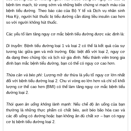
bệnh tim mạch, tử vong sớm và những biến chứng vi mạch máu của
bệnh tiểu đường. Theo báo cáo của Bộ Y tế và Dịch vụ nhân sinh
Hoa Kỳ, người hút thuốc bị tiểu đường cần dùng liều insulin cao hơn
so với người không hút thuốc.
Các yếu tố làm tăng nguy cơ mắc bệnh tiểu đường được xác định là:
Di truyền
: Bệnh tiểu đường loại 1 và loại 2 có thể là kết quả của sự
tương tác giữa gen và môi trường. Đặc biệt đối với loại 2, nguy cơ
đa dạng theo chủng tộc và lịch sử gia đình. Nếu thành viên trong gia
đình bạn mắc bệnh tiểu đường, bạn có thể có nguy cơ cao hơn.
Thừa cân và béo phì
: Lượng mỡ dư thừa là yếu tố nguy cơ lớn nhất
đối với bệnh tiểu đường loại 2. Chu vi vòng eo lớn hơn và chỉ số khối
lượng cơ thể cao hơn (BMI) có thể làm tăng nguy cơ mắc bệnh tiểu
đường loại 2.
Thói quen ăn uống không lành mạnh
: Nếu chế độ ăn uống của bạn
thường là những thực phẩm có chất béo, axit béo bão hòa cao và
các đồ uống có đường hoặc bạn không ăn đủ chất xơ – bạn có nguy
cơ bị bệnh tiểu đường loại 2.