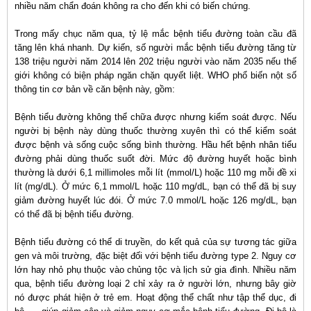
nhiều năm chẩn đoán không ra cho đến khi có biến chứng.
Trong mấy chục năm qua, tỷ lệ mắc bệnh tiểu đường toàn cầu đã
tăng lên khá nhanh. Dự kiến, số người mắc bệnh tiểu đường tăng từ
138 triệu người năm 2014 lên 202 triệu người vào năm 2035 nếu thế
giới không có biện pháp ngăn chặn quyết liệt. WHO phổ biến nột số
thông tin cơ bản về căn bệnh này, gồm:
Bệnh tiểu đường không thể chữa được nhưng kiểm soát được. Nếu
người bị bệnh này dùng thuốc thường xuyên thì có thể kiểm soát
được bệnh và sống cuộc sống bình thường. Hầu hết bệnh nhân tiểu
đường phải dùng thuốc suốt đời. Mức độ đường huyết hoặc bình
thường là dưới 6,1 millimoles mỗi lít (mmol/L) hoặc 110 mg mỗi đề xi
lít (mg/dL). Ở mức 6,1 mmol/L hoặc 110 mg/dL, bạn có thể đã bị suy
giảm đường huyết lúc đói. Ở mức 7.0 mmol/L hoặc 126 mg/dL, bạn
có thể đã bị bệnh tiểu đường.
Bệnh tiểu đường có thể di truyền, do kết quả của sự tương tác giữa
gen và môi trường, đặc biệt đối với bệnh tiểu đường type 2. Nguy cơ
lớn hay nhỏ phụ thuộc vào chủng tộc và lịch sử gia đình. Nhiều năm
qua, bệnh tiểu đường loại 2 chỉ xảy ra ở người lớn, nhưng bây giờ
nó được phát hiện ở trẻ em. Hoạt động thể chất như tập thể dục, đi