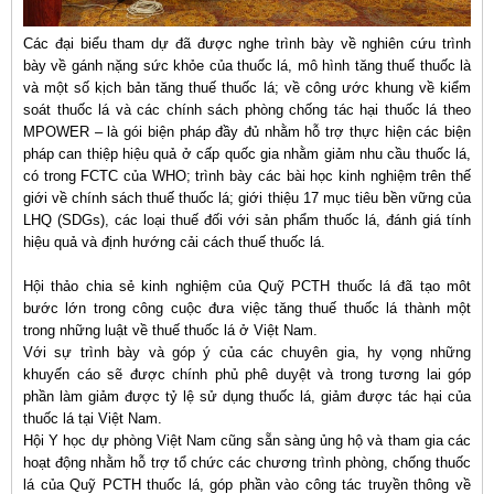
Các đại biểu tham dự đã được nghe trình bày về nghiên cứu trình
bày về gánh nặng sức khỏe của thuốc lá, mô hình tăng thuế thuốc là
và một số kịch bản tăng thuế thuốc lá; về công ước khung về kiểm
soát thuốc lá và các chính sách phòng chống tác hại thuốc lá theo
MPOWER – là gói biện pháp đầy đủ nhằm hỗ trợ thực hiện các biện
pháp can thiệp hiệu quả ở cấp quốc gia nhằm giảm nhu cầu thuốc lá,
có trong FCTC của WHO; trình bày các bài học kinh nghiệm trên thế
giới về chính sách thuế thuốc lá; giới thiệu 17 mục tiêu bền vững của
LHQ (SDGs), các loại thuế đối với sản phẩm thuốc lá, đánh giá tính
hiệu quả và định hướng cải cách thuế thuốc lá.
Hội thảo chia sẻ kinh nghiệm của Quỹ PCTH thuốc lá đã tạo môt
bước lớn trong công cuộc đưa việc tăng thuế thuốc lá thành một
trong những luật về thuế thuốc lá ở Việt Nam.
Với sự trình bày và góp ý của các chuyên gia, hy vọng những
khuyến cáo sẽ được chính phủ phê duyệt và trong tương lai góp
phần làm giảm được tỷ lệ sử dụng thuốc lá, giảm được tác hại của
thuốc lá tại Việt Nam.
Hội Y học dự phòng Việt Nam cũng sẵn sàng ủng hộ và tham gia các
hoạt động nhằm hỗ trợ tổ chức các chương trình phòng, chống thuốc
lá của Quỹ PCTH thuốc lá, góp phần vào công tác truyền thông về