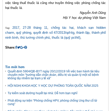
việc tăng thuế thuốc lá cũng như truyền thông việc phòng chống tác
hại thuốc lá.
Nguyễn Anh Dũng
Hội Y học dự phòng Việt Nam
2017
,
27-28 tháng 11
,
chống tác hại
,
khách sạn hidden
Tag:
charm
,
quỹ phòng
,
quyết định số 47/2013/qđ-ttg
,
thành lập
,
thành phố
ninh bình
,
thủ tướng chính phủ
,
thuốc lá (quỹ pcthtl)
,
Share:
Tin mới hơn
Quyết định 5904/QĐ-BYT ngày 20/12/2019 Về việc ban hành tài liệu
chuyên môn “hướng dẫn chẩn đoán, điều trị và quản lý một số bệnh
không lây nhiễm tại trạm y tế xã”
HỘI NGHỊ KHOA HỌC Y HỌC DỰ PHÒNG TOÀN QUỐC NĂM 2025
Tự kiểm soát đường huyết tại nhà: Dễ hơn bạn nghĩ
Phát động sự kiện “Phòng chống HPV, phòng chống Ung thư cổ tử
cung”