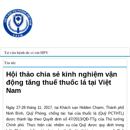
TRANG TIN ĐIỆN TỬ
HỘI Y HỌC DỰ PHÒNG
VIỆT NAM
VIETNAM ASSOCIATION OF
PREVENTIVE MEDICINE
Tư vấn bệnh do vi rút HPV
Tin tức
Hội thảo chia sẻ kinh nghiệm vận
động tăng thuế thuốc lá tại Việt
Nam
Ngày 27-28 tháng 11, 2017, tại Khách sạn Hidden Charm, Thành phố
Ninh Bình, Quỹ Phòng, chống tác hại của thuốc lá (Quỹ PCTHTL)
được thành lập theo Quyết định số 47/2013/QĐ-TTg của Thủ tướng
Chính phủ. Thực hiện các nhiệm vụ của Quỹ được quy định trong