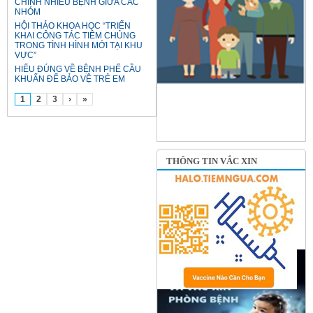
CHỈNH NHIỀU BỆNH GIỮA CÁC
NHÓM
HỘI THẢO KHOA HỌC “TRIỂN
KHAI CÔNG TÁC TIÊM CHỦNG
TRONG TÌNH HÌNH MỚI TẠI KHU
VỰC”
HIỂU ĐÚNG VỀ BỆNH PHẾ CẦU
KHUẨN ĐỂ BẢO VỆ TRẺ EM
1
2
3
›
»
THÔNG TIN VẮC XIN