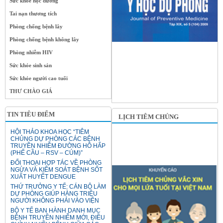
Sức khỏe học đường
Tai nạn thương tích
Phòng chống bệnh lây
Phòng chống bệnh không lây
Phòng nhiễm HIV
Sức khỏe sinh sản
Sức khỏe người cao tuổi
THƯ CHÀO GIÁ
TIN TIÊU ĐIỂM
LỊCH TIÊM CHỦNG
HỘI THẢO KHOA HỌC “TIÊM
CHỦNG DỰ PHÒNG CÁC BỆNH
TRUYỀN NHIỄM ĐƯỜNG HÔ HẤP
(PHẾ CẦU – RSV – CÚM)”
ĐỐI THOẠI HỢP TÁC VỀ PHÒNG
NGỪA VÀ KIỂM SOÁT BỆNH SỐT
XUẤT HUYẾT DENGUE
THỨ TRƯỞNG Y TẾ: CÁN BỘ LÀM
DỰ PHÒNG GIÚP HÀNG TRIỆU
NGƯỜI KHÔNG PHẢI VÀO VIỆN
BỘ Y TẾ BAN HÀNH DANH MỤC
BỆNH TRUYỀN NHIỄM MỚI, ĐIỀU