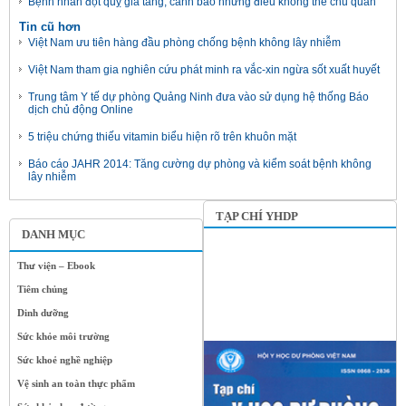
Bệnh nhân đột quỵ gia tăng, cảnh báo những điều không thể chủ quan
Tin cũ hơn
Việt Nam ưu tiên hàng đầu phòng chống bệnh không lây nhiễm
Việt Nam tham gia nghiên cứu phát minh ra vắc-xin ngừa sốt xuất huyết
Trung tâm Y tế dự phòng Quảng Ninh đưa vào sử dụng hệ thống Báo
dịch chủ động Online
5 triệu chứng thiếu vitamin biểu hiện rõ trên khuôn mặt
Báo cáo JAHR 2014: Tăng cường dự phòng và kiểm soát bệnh không
lây nhiễm
TẠP CHÍ YHDP
DANH MỤC
Thư viện – Ebook
Tiêm chủng
Dinh dưỡng
Sức khỏe môi trường
Sức khoẻ nghề nghiệp
Vệ sinh an toàn thực phẩm