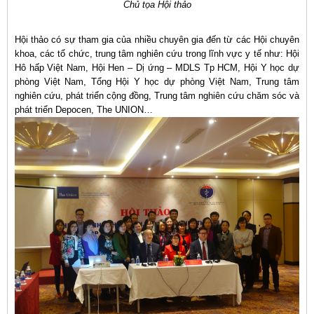
Chủ tọa Hội thảo
Hội thảo có sự tham gia của nhiều chuyên gia đến từ các Hội chuyên
khoa, các tổ chức, trung tâm nghiên cứu trong lĩnh vực y tế như: Hội
Hô hấp Việt Nam, Hội Hen – Dị ứng – MDLS Tp HCM, Hội Y học dự
phòng Việt Nam, Tổng Hội Y học dự phòng Việt Nam, Trung tâm
nghiên cứu, phát triển cộng đồng, Trung tâm nghiên cứu chăm sóc và
phát triển Depocen, The UNION…