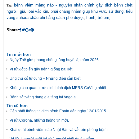
bệnh viêm màng não - nguyên nhân chính gây dịch bệnh chết
Tag:
người
,
giá
,
loại vắc xin
,
phải chăng nhằm giúp khu vực
,
sử dụng
,
tiểu
vùng sahara châu phi bằng cách phê duyệt
,
tránh
,
trẻ em
,
Share:
Tin mới hơn
Ngày Thế giới phòng chống tăng huyết áp năm 2026
Vi rút đột biến gây bệnh giống bại liệt
Ung thư cổ tử cung – Những điều cần biết
Không chủ quan trước tình hình dịch MERS-CoV hạ nhiệt
Bệnh sốt vàng đang gia tăng tại Angola
Tin cũ hơn
Cập nhật thông tin dịch bệnh Ebola đến ngày 12/01/2015
Vi rút Corona, những thông tin mới.
Khái quát bệnh viêm não Nhật Bản và vắc xin phòng bệnh