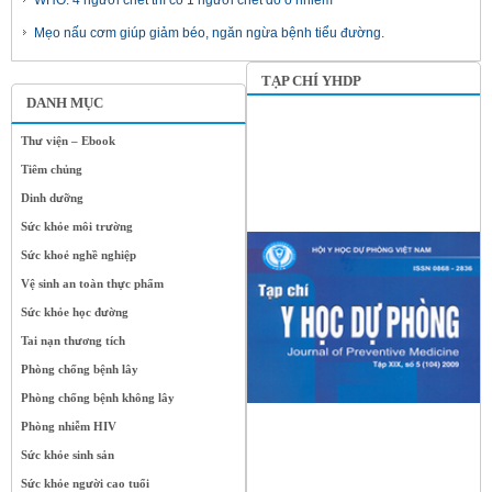
WHO: 4 người chết thì có 1 người chết do ô nhiễm
Mẹo nấu cơm giúp giảm béo, ngăn ngừa bệnh tiểu đường.
TẠP CHÍ YHDP
DANH MỤC
Thư viện – Ebook
Tiêm chủng
Dinh dưỡng
Sức khỏe môi trường
Sức khoẻ nghề nghiệp
Vệ sinh an toàn thực phẩm
Sức khỏe học đường
Tai nạn thương tích
Phòng chống bệnh lây
Phòng chống bệnh không lây
Phòng nhiễm HIV
Sức khỏe sinh sản
Sức khỏe người cao tuổi