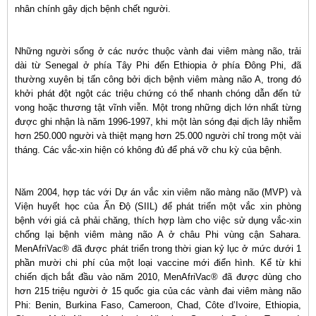
nhân chính gây dịch bệnh chết người.
Những người sống ở các nước thuộc vành đai viêm màng não, trải
dài từ Senegal ở phía Tây Phi đến Ethiopia ở phía Đông Phi, đã
thường xuyên bị tấn công bởi dịch bệnh viêm màng não A, trong đó
khởi phát đột ngột các triệu chứng có thể nhanh chóng dẫn đến tử
vong hoặc thương tật vĩnh viễn. Một trong những dịch lớn nhất từng
được ghi nhận là năm 1996-1997, khi một làn sóng đại dịch lây nhiễm
hơn 250.000 người và thiệt mạng hơn 25.000 người chỉ trong một vài
tháng. Các vắc-xin hiện có không đủ để phá vỡ chu kỳ của bệnh.
Năm 2004, hợp tác với Dự án vắc xin viêm não màng não (MVP) và
Viện huyết học của Ấn Độ (SIIL) để phát triển một vắc xin phòng
bệnh với giá cả phải chăng, thích hợp làm cho việc sử dụng vắc-xin
chống lại bệnh viêm màng não A ở châu Phi vùng cận Sahara.
MenAfriVac® đã được phát triển trong thời gian kỷ lục ở mức dưới 1
phần mười chi phí của một loại vaccine mới điển hình. Kể từ khi
chiến dịch bắt đầu vào năm 2010, MenAfriVac® đã được dùng cho
hơn 215 triệu người ở 15 quốc gia của các vành đai viêm màng não
Phi: Benin, Burkina Faso, Cameroon, Chad, Côte d’Ivoire, Ethiopia,