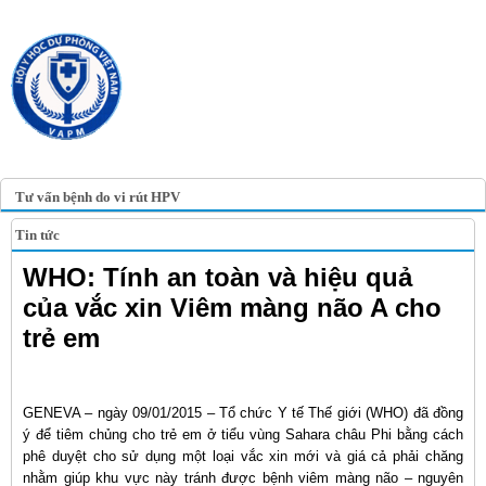
TRANG TIN ĐIỆN TỬ
HỘI Y HỌC DỰ PHÒNG
VIỆT NAM
VIETNAM ASSOCIATION OF
PREVENTIVE MEDICINE
Tư vấn bệnh do vi rút HPV
Tin tức
WHO: Tính an toàn và hiệu quả
của vắc xin Viêm màng não A cho
trẻ em
GENEVA – ngày 09/01/2015 – Tổ chức Y tế Thế giới (WHO) đã đồng
ý để tiêm chủng cho trẻ em ở tiểu vùng Sahara châu Phi bằng cách
phê duyệt cho sử dụng một loại vắc xin mới và giá cả phải chăng
nhằm giúp khu vực này tránh được bệnh viêm màng não – nguyên