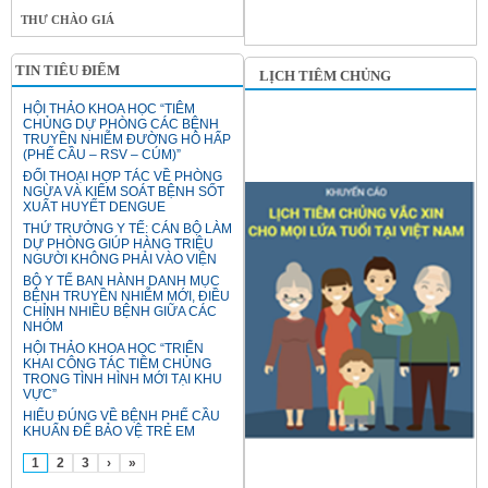
THƯ CHÀO GIÁ
TIN TIÊU ĐIỂM
LỊCH TIÊM CHỦNG
HỘI THẢO KHOA HỌC “TIÊM
CHỦNG DỰ PHÒNG CÁC BỆNH
TRUYỀN NHIỄM ĐƯỜNG HÔ HẤP
(PHẾ CẦU – RSV – CÚM)”
ĐỐI THOẠI HỢP TÁC VỀ PHÒNG
NGỪA VÀ KIỂM SOÁT BỆNH SỐT
XUẤT HUYẾT DENGUE
THỨ TRƯỞNG Y TẾ: CÁN BỘ LÀM
DỰ PHÒNG GIÚP HÀNG TRIỆU
NGƯỜI KHÔNG PHẢI VÀO VIỆN
BỘ Y TẾ BAN HÀNH DANH MỤC
BỆNH TRUYỀN NHIỄM MỚI, ĐIỀU
CHỈNH NHIỀU BỆNH GIỮA CÁC
NHÓM
HỘI THẢO KHOA HỌC “TRIỂN
KHAI CÔNG TÁC TIÊM CHỦNG
TRONG TÌNH HÌNH MỚI TẠI KHU
VỰC”
HIỂU ĐÚNG VỀ BỆNH PHẾ CẦU
KHUẨN ĐỂ BẢO VỆ TRẺ EM
1
2
3
›
»