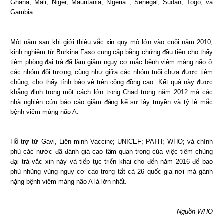
Ghana, Mali, Niger, Mauritania, Nigeria , Senegal, Sudan, Togo, và
Gambia.
Một năm sau khi giới thiệu vắc xin quy mô lớn vào cuối năm 2010,
kinh nghiệm từ Burkina Faso cung cấp bằng chứng đầu tiên cho thấy
tiêm phòng đại trà đã làm giảm nguy cơ mắc bệnh viêm màng não ở
các nhóm đối tượng, cũng như giữa các nhóm tuổi chưa được tiêm
chủng, cho thấy tính bảo vệ trên cộng đồng cao. Kết quả này được
khẳng định trong một cách lớn trong Chad trong năm 2012 mà các
nhà nghiên cứu báo cáo giảm đáng kể sự lây truyền và tỷ lệ mắc
bệnh viêm màng não A.
Hỗ trợ từ Gavi, Liên minh Vaccine; UNICEF; PATH; WHO; và chính
phủ các nước đã đánh giá cao tâm quan trọng của việc tiêm chủng
đại trà vắc xin này và tiếp tục triển khai cho đến năm 2016 để bao
phủ nhũng vùng nguy cơ cao trong tất cả 26 quốc gia nơi mà gánh
nặng bệnh viêm màng não A là lớn nhất.
Nguồn WHO