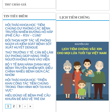
THƯ CHÀO GIÁ
TIN TIÊU ĐIỂM
LỊCH TIÊM CHỦNG
HỘI THẢO KHOA HỌC “TIÊM
CHỦNG DỰ PHÒNG CÁC BỆNH
TRUYỀN NHIỄM ĐƯỜNG HÔ HẤP
(PHẾ CẦU – RSV – CÚM)”
ĐỐI THOẠI HỢP TÁC VỀ PHÒNG
NGỪA VÀ KIỂM SOÁT BỆNH SỐT
XUẤT HUYẾT DENGUE
THỨ TRƯỞNG Y TẾ: CÁN BỘ LÀM
DỰ PHÒNG GIÚP HÀNG TRIỆU
NGƯỜI KHÔNG PHẢI VÀO VIỆN
BỘ Y TẾ BAN HÀNH DANH MỤC
BỆNH TRUYỀN NHIỄM MỚI, ĐIỀU
CHỈNH NHIỀU BỆNH GIỮA CÁC
NHÓM
HỘI THẢO KHOA HỌC “TRIỂN
KHAI CÔNG TÁC TIÊM CHỦNG
TRONG TÌNH HÌNH MỚI TẠI KHU
VỰC”
HIỂU ĐÚNG VỀ BỆNH PHẾ CẦU
KHUẨN ĐỂ BẢO VỆ TRẺ EM
1
2
3
›
»