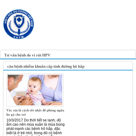
TRANG TIN ĐIỆN TỬ
HỘI Y HỌC DỰ PHÒNG
VIỆT NAM
VIETNAM ASSOCIATION OF
PREVENTIVE MEDICINE
Tư vấn bệnh do vi rút HPV
căn bệnh nhiễm khuẩn cấp tính đường hô hấp
Vắc xin là cách tốt nhất để phòng ngừa
ho gà cho trẻ
10/3/2017 Do thời tiết se lạnh, độ
ẩm cao nên mùa xuân là mùa bùng
phát mạnh các bệnh hô hấp, đặc
biệt là ở trẻ nhỏ, trong đó có bệnh