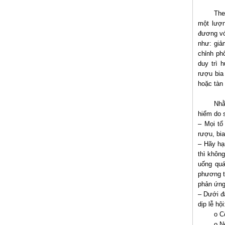
The
một lượn
đương với
như: giả
chỉnh ph
duy trì 
rượu bia
hoặc tàn
Nhằ
hiểm do 
– Mọi tổ
rượu, bi
– Hãy hạ
thì khôn
uống quá
phương t
phản ứng
– Dưới đâ
dịp lễ hội
o C
o N