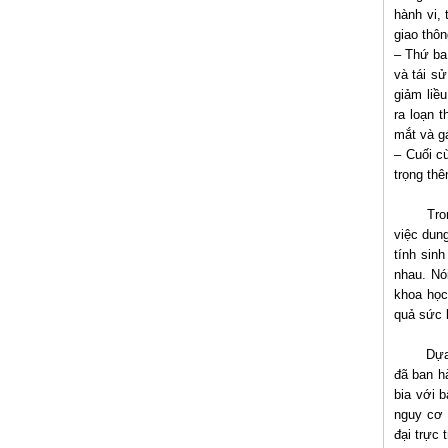
hành vi,
giao thô
– Thứ ba,
và tái s
giảm liề
ra loạn 
mắt và gá
– Cuối c
trọng th
Tro
việc dun
tính sin
nhau. Nó
khoa học
quả sức 
Dựa
đã ban h
bia với 
nguy cơ 
đại trực 