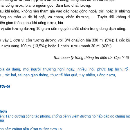
hải uống rượu, bia rõ nguồn gốc, đảm bảo chất lượng.
au khi uống, không nên tham gia vào các hoạt động ngoài trời hoặc ở những
ông an toàn vì dễ bị ngã, va chạm, chấn thương,… Tuyệt đối không đ
iện giao thông sau khi uống rượu, bia.
 vị cồn tương đương 10 gram cồn nguyên chất chứa trong dung dịch uống.
 vậy 1 đơn vị cồn tương đương với 3/4 chai/lon bia 330 ml (5%); 1 cốc bi
 rượu vang 100 ml (13,5%); hoặc 1 chén rượu mạnh 30 ml (40%)
Ban quản lý trang thông tin điện tử, Cục Y t
bia đa dạng
,
mọi người thường nghĩ ngay
,
nhiều
,
nói
,
phức tạp hơn
,
rối
ợu
,
tác hại
,
tai nạn giao thông
,
thực tế hậu quả
,
tuy nhiên
,
uống rượu
,
 hơn
ện: Tăng cường công tác phòng, chống bệnh viêm đường hô hấp cấp do chủng mớ
ona
ình tiêm chủng bền vững tại tỉnh Sơn La