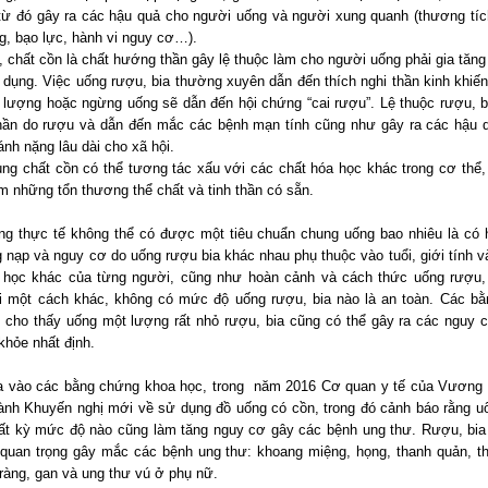
 từ đó gây ra các hậu quả cho người uống và người xung quanh (thương tích
ng, bạo lực, hành vi nguy cơ…).
 chất cồn là chất hướng thần gây lệ thuộc làm cho người uống phải gia tăng
ử dụng. Việc uống rượu, bia thường xuyên dẫn đến thích nghi thần kinh khiến
u lượng hoặc ngừng uống sẽ dẫn đến hội chứng “cai rượu”. Lệ thuộc rượu, b
thần do rượu và dẫn đến mắc các bệnh mạn tính cũng như gây ra các hậu 
nh nặng lâu dài cho xã hội.
ùng chất cồn có thể tương tác xấu với các chất hóa học khác trong cơ thể,
êm những tổn thương thể chất và tinh thần có sẵn.
ng thực tế không thể có được một tiêu chuẩn chung uống bao nhiêu là có h
g nạp và nguy cơ do uống rượu bia khác nhau phụ thuộc vào tuổi, giới tính v
h học khác của từng người, cũng như hoàn cảnh và cách thức uống rượu,
i một cách khác, không có mức độ uống rượu, bia nào là an toàn. Các b
 cho thấy uống một lượng rất nhỏ rượu, bia cũng có thể gây ra các nguy 
khỏe nhất định.
 vào các bằng chứng khoa học, trong năm 2016 Cơ quan y tế của Vương
ành Khuyến nghị mới về sử dụng đồ uống có cồn, trong đó cảnh báo rằng u
bất kỳ mức độ nào cũng làm tăng nguy cơ gây các bệnh ung thư. Rượu, bia 
quan trọng gây mắc các bệnh ung thư: khoang miệng, họng, thanh quản, t
tràng, gan và ung thư vú ở phụ nữ.