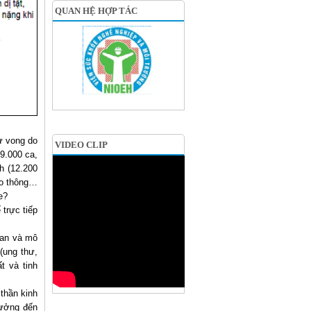
QUAN HỆ HỢP TÁC
ử vong do
VIDEO CLIP
9.000 ca,
h (12.200
iao thông…
ỏe?
 trực tiếp
uan và mô
(ung thư,
t và tinh
 thần kinh
hưởng đến