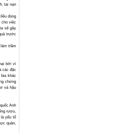
, tai nạn
 liều dùng
 cho việc
ia sẽ gây
quả trước
 làm trầm
ại bởi vì
à các đặc
 bia khác
ằng chứng
cơ và hậu
 quốc Anh
ống rượu,
là yếu tố
hực quản,