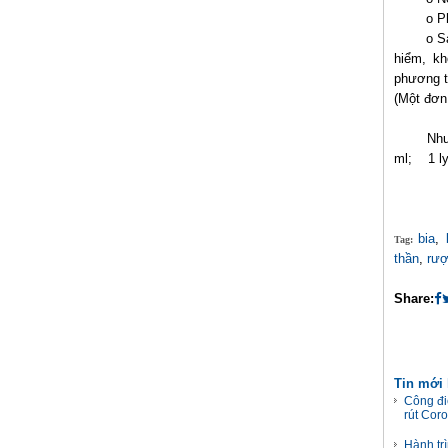
o P
o S
hiểm, kh
phương t
(Một đơn
Như
ml; 1 ly
bia
,
Tag:
thần
,
rư
Share:
Tin mới
Công đi
rút Cor
Hành tr