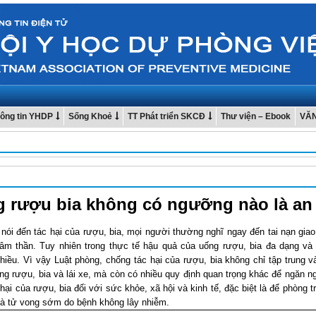
ông tin YHDP
Sống Khoẻ
TT Phát triển SKCĐ
Thư viện – Ebook
VĂ
 rượu bia không có ngưỡng nào là an
 nói đến tác hại của rượu, bia, mọi người thường nghĩ ngay đến tai nạn giao
 tâm thần. Tuy nhiên trong thực tế hậu quả của uống rượu, bia đa dạng và
nhiều. Vì vậy Luật phòng, chống tác hại của rượu, bia không chỉ tập trung v
ng rượu, bia và lái xe, mà còn có nhiều quy định quan trọng khác để ngăn n
 hại của rượu, bia đối với sức khỏe, xã hội và kinh tế, đặc biệt là để phòng 
và tử vong sớm do bệnh không lây nhiễm.