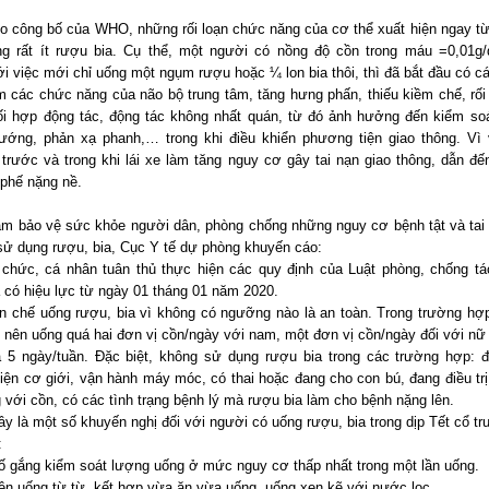
o công bố của WHO, những rối loạn chức năng của cơ thể xuất hiện ngay từ
g rất ít rượu bia. Cụ thể, một người có nồng độ cồn trong máu =0,01g/
 việc mới chỉ uống một ngụm rượu hoặc ¼ lon bia thôi, thì đã bắt đầu có cá
m các chức năng của não bộ trung tâm, tăng hưng phấn, thiếu kiềm chế, rối 
ối hợp động tác, động tác không nhất quán, từ đó ảnh hưởng đến kiểm soá
hướng, phản xạ phanh,… trong khi điều khiển phương tiện giao thông. Vì
 trước và trong khi lái xe làm tăng nguy cơ gây tai nạn giao thông, dẫn đế
 phế nặng nề.
m bảo vệ sức khỏe người dân, phòng chống những nguy cơ bệnh tật và tai
sử dụng rượu, bia, Cục Y tế dự phòng khuyến cáo:
 chức, cá nhân tuân thủ thực hiện các quy định của Luật phòng, chống tá
a có hiệu lực từ ngày 01 tháng 01 năm 2020.
n chế uống rượu, bia vì không có ngưỡng nào là an toàn. Trong trường hợ
g nên uống quá hai đơn vị cồn/ngày với nam, một đơn vị cồn/ngày đối với nữ
 5 ngày/tuần. Đặc biệt, không sử dụng rượu bia trong các trường hợp: đ
iện cơ giới, vận hành máy móc, có thai hoặc đang cho con bú, đang điều trị
 với cồn, có các tình trạng bệnh lý mà rượu bia làm cho bệnh nặng lên.
y là một số khuyến nghị đối với người có uống rượu, bia trong dịp Tết cổ t
:
ố gắng kiểm soát lượng uống ở mức nguy cơ thấp nhất trong một lần uống.
ên uống từ từ, kết hợp vừa ăn vừa uống, uống xen kẽ với nước lọc.