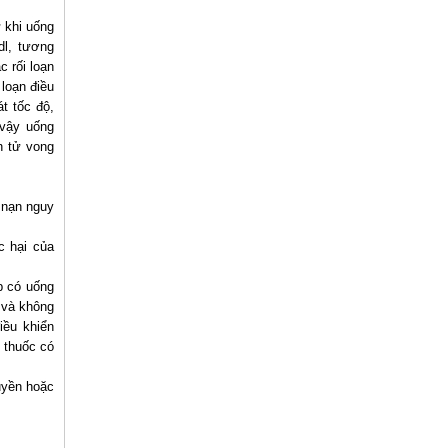
 khi uống
dl, tương
c rối loạn
loạn điều
t tốc độ,
 vậy uống
n tử vong
 nạn nguy
c hại của
p có uống
 và không
iều khiển
 thuốc có
ruyền hoặc