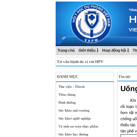
Trang chủ
Giới thiệu
Hoạt động hội
Th
Tư vấn bệnh do vi rút HPV
DANH MỤC
Tin tức
Uống
Thư viện – Ebook
Tiêm chủng
Khi
Dinh dưỡng
rối loạn
Sức khỏe môi trường
hơn rất 
Sức khoẻ nghề nghiệp
chống uố
thiểu tác
Vệ sinh an toàn thực phẩm
tàn phế 
Sức khỏe học đường