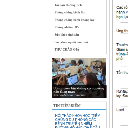
Tai nạn thương tích
Phòng chống bệnh lây
Phòng chống bệnh không lây
Phòng nhiễm HIV
Sức khỏe sinh sản
Sức khỏe người cao tuổi
THƯ CHÀO GIÁ
Uống rượu bia không có ngưỡng
nào là an toàn
Khi nói đến tác hại của...
TIN TIÊU ĐIỂM
HỘI THẢO KHOA HỌC “TIÊM
CHỦNG DỰ PHÒNG CÁC
BỆNH TRUYỀN NHIỄM
ĐƯỜNG HÔ HẤP (PHẾ CẦU –