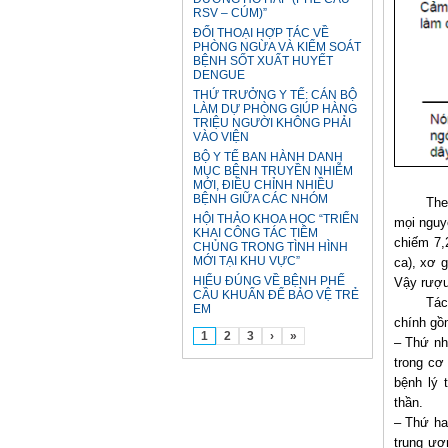
RSV – CÚM)”
ĐỐI THOẠI HỢP TÁC VỀ
PHÒNG NGỪA VÀ KIỂM SOÁT
BỆNH SỐT XUẤT HUYẾT
DENGUE
THỨ TRƯỞNG Y TẾ: CÁN BỘ
LÀM DỰ PHÒNG GIÚP HÀNG
TRIỆU NGƯỜI KHÔNG PHẢI
VÀO VIỆN
BỘ Y TẾ BAN HÀNH DANH
MỤC BỆNH TRUYỀN NHIỄM
MỚI, ĐIỀU CHỈNH NHIỀU
BỆNH GIỮA CÁC NHÓM
The
HỘI THẢO KHOA HỌC “TRIỂN
mọi nguy
KHAI CÔNG TÁC TIÊM
chiếm 7,
CHỦNG TRONG TÌNH HÌNH
MỚI TẠI KHU VỰC”
ca), xơ g
HIỂU ĐÚNG VỀ BỆNH PHẾ
Vậy rượu
CẦU KHUẨN ĐỂ BẢO VỆ TRẺ
Tác
EM
chính g
1
2
3
›
»
– Thứ nh
trong cơ
bệnh lý 
thần.
– Thứ hai
trung ươ