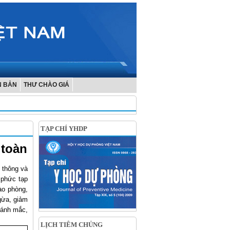
N BẢN
THƯ CHÀO GIÁ
TẠP CHÍ YHDP
 toàn
 thông và
 phức tạp
ào phòng,
gừa, giảm
tránh mắc,
LỊCH TIÊM CHỦNG