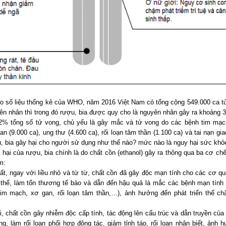
o số liệu thống kê của WHO, năm 2016 Việt Nam có tổng cộng 549.000 ca t
ên nhân thì trong đó rượu, bia được quy cho là nguyên nhân gây ra khoảng 3
2% tổng số tử vong, chủ yếu là gây mắc và tử vong do các bệnh tim mạc
an (9.000 ca), ung thư (4.600 ca), rối loạn tâm thần (1.100 ca) và tai nạn g
, bia gây hại cho người sử dụng như thế nào? mức nào là nguy hại sức kh
 hại của rượu, bia chính là do chất cồn (ethanol) gây ra thông qua ba cơ chế
ồm:
ất, ngay với liều nhỏ và từ từ, chất cồn đã gây độc mạn tính cho các cơ q
 thể, làm tổn thương tế bào và dẫn đến hậu quả là mắc các bệnh mạn tính 
tim mạch, xơ gan, rối loạn tâm thần,…), ảnh hưởng đến phát triển thể chấ
, chất cồn gây nhiễm độc cấp tính, tác động lên cấu trúc và dẫn truyền của
ng, làm rối loạn phối hợp động tác, giảm tỉnh táo, rối loạn nhận biết, ảnh 