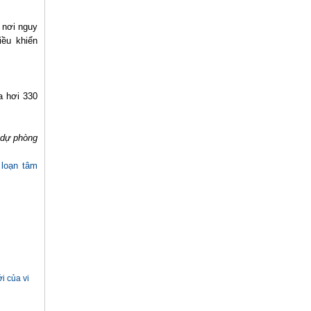
 nơi nguy
iều khiển
a hơi 330
ế dự phòng
 loạn tâm
i của vi