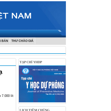
N BẢN
THƯ CHÀO GIÁ
TẠP CHÍ YHDP
ạ
7.000 lít
LỊCH TIÊM CHỦNG