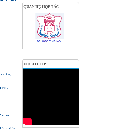
gần 7
,
môi
QUAN HỆ HỢP TÁC
VIDEO CLIP
ô nhiễm
RỘNG
ý chất
g khu vực