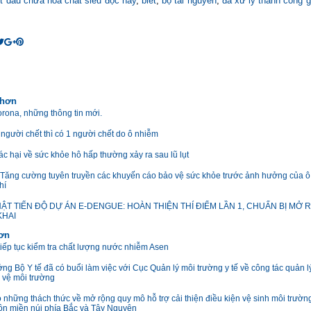
ít dầu chứa hóa chất siêu độc này
,
biết
,
bộ tài nguyên
,
đã xử lý thành công 
 hơn
orona, những thông tin mới.
người chết thì có 1 người chết do ô nhiễm
ác hại về sức khỏe hô hấp thường xảy ra sau lũ lụt
 Tăng cường tuyên truyền các khuyến cáo bảo vệ sức khỏe trước ảnh hưởng của 
hí
ẬT TIẾN ĐỘ DỰ ÁN E-DENGUE: HOÀN THIỆN THÍ ĐIỂM LẦN 1, CHUẨN BỊ MỞ 
KHAI
hơn
tiếp tục kiểm tra chất lượng nước nhiễm Asen
ng Bộ Y tế đã có buổi làm việc với Cục Quản lý môi trường y tế về công tác quản l
o vệ môi trường
o những thách thức về mở rộng quy mô hỗ trợ cải thiện điều kiện vệ sinh môi trườn
ôn miền núi phía Bắc và Tây Nguyên