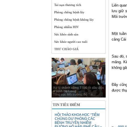
Tai nạn thương tích
Liên quan
lưu giữ 
Phòng chống bệnh lây
Môi trườn
Phòng chống bệnh không lây
Phòng nhiễm HIV
Một tuần
Sức khỏe sinh sản
cảng Cái
Sức khỏe người cao tuổi
THƯ CHÀO GIÁ
Sau đó, 
măng. Kế
không gâ
Đây cũng
Xử lý thành công 7.000 lít dầu độc
được thự
ở vịnh Hạ Long
Tổng cục Môi trường, Bộ Tài...
TIN TIÊU ĐIỂM
HỘI THẢO KHOA HỌC “TIÊM
CHỦNG DỰ PHÒNG CÁC
BỆNH TRUYỀN NHIỄM
ĐƯỜNG HÔ HẤP (PHẾ CẦU –