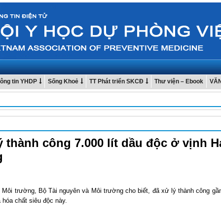
ông tin YHDP
Sống Khoẻ
TT Phát triển SKCĐ
Thư viện – Ebook
VĂ
ý thành công 7.000 lít dầu độc ở vịnh H
g
 Môi trường, Bộ Tài nguyên và Môi trường cho biết, đã xử lý thành công gần 
 hóa chất siêu độc này.