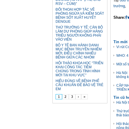
000 l
Tag:
RSV – CÚM)”
trường
,
ĐỐI THOẠI HỢP TÁC VỀ
PHÒNG NGỪA VÀ KIỂM SOÁT
Share:
BỆNH SỐT XUẤT HUYẾT
DENGUE
THỨ TRƯỞNG Y TẾ: CÁN BỘ
LÀM DỰ PHÒNG GIÚP HÀNG
TRIỆU NGƯỜI KHÔNG PHẢI
VÀO VIỆN
Tin mới
BỘ Y TẾ BAN HÀNH DANH
Vi rút C
MỤC BỆNH TRUYỀN NHIỄM
MỚI, ĐIỀU CHỈNH NHIỀU
WHO: 4 
BỆNH GIỮA CÁC NHÓM
HỘI THẢO KHOA HỌC “TRIỂN
Một số t
KHAI CÔNG TÁC TIÊM
CHỦNG TRONG TÌNH HÌNH
Hà Nội:
MỚI TẠI KHU VỰC”
không k
HIỂU ĐÚNG VỀ BỆNH PHẾ
CẦU KHUẨN ĐỂ BẢO VỆ TRẺ
CẬP NH
EM
TRIỂN 
1
2
3
›
»
Tin cũ 
Hà Nội 
Thứ trưở
thải bả
Hội thả
nông th