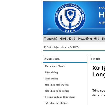
Trang chủ
Giới thiệu
Hoạt động hội
Th
Tư vấn bệnh do vi rút HPV
DANH MỤC
Tin tức
Xử l
Thư viện – Ebook
Tiêm chủng
Lon
Dinh dưỡng
Sức khỏe môi trường
Tổng cục
Sức khoẻ nghề nghiệp
dầu chứa
Vệ sinh an toàn thực phẩm
Sức khỏe học đường