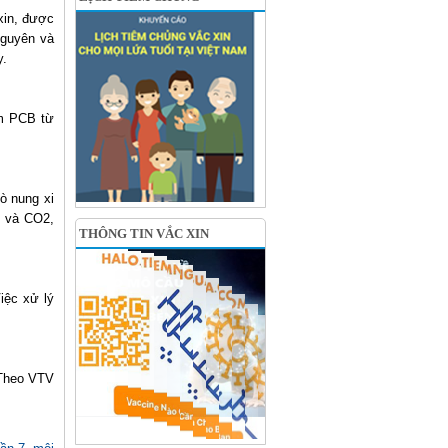
oxin, được
nguyên và
y.
ễm PCB từ
ò nung xi
c và CO2,
THÔNG TIN VẮC XIN
iệc xử lý
Theo VTV