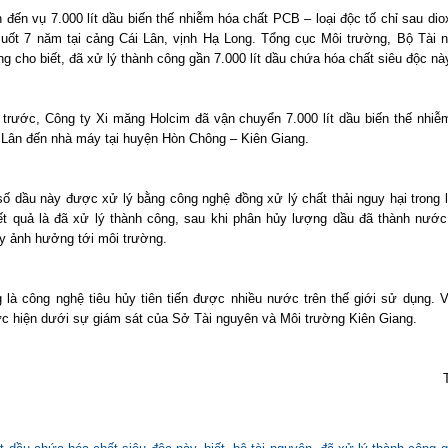
 đến vụ 7.000 lít dầu biến thế nhiễm hóa chất PCB – loại độc tố chỉ sau di
suốt 7 năm tại cảng Cái Lân, vịnh Hạ Long. Tổng cục Môi trường, Bộ Tài 
g cho biết, đã xử lý thành công gần 7.000 lít dầu chứa hóa chất siêu độc nà
 trước, Công ty Xi măng Holcim đã vận chuyển 7.000 lít dầu biến thế nhi
 Lân đến nhà máy tại huyện Hòn Chông – Kiên Giang.
số dầu này được xử lý bằng công nghệ đồng xử lý chất thải nguy hại trong l
t quả là đã xử lý thành công, sau khi phân hủy lượng dầu đã thành nướ
y ảnh hưởng tới môi trường.
 là công nghệ tiêu hủy tiên tiến được nhiều nước trên thế giới sử dụng. V
c hiện dưới sự giám sát của Sở Tài nguyên và Môi trường Kiên Giang.