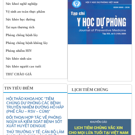
Sức khoẻ nghề nghiệp
Vệ sinh an toàn thực phẩm
Sức khỏe học đường
Tai nạn thương tích
Phòng chống bệnh lây
Phòng chống bệnh không lây
Phòng nhiễm HIV
Sức khỏe sinh sản
Sức khỏe người cao tuổi
THƯ CHÀO GIÁ
TIN TIÊU ĐIỂM
LỊCH TIÊM CHỦNG
HỘI THẢO KHOA HỌC “TIÊM
CHỦNG DỰ PHÒNG CÁC BỆNH
TRUYỀN NHIỄM ĐƯỜNG HÔ HẤP
(PHẾ CẦU – RSV – CÚM)”
ĐỐI THOẠI HỢP TÁC VỀ PHÒNG
NGỪA VÀ KIỂM SOÁT BỆNH SỐT
XUẤT HUYẾT DENGUE
THỨ TRƯỞNG Y TẾ: CÁN BỘ LÀM