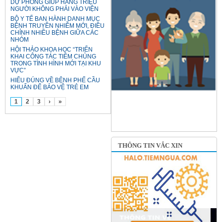
DỰ PHÒNG GIÚP HÀNG TRIỆU
NGƯỜI KHÔNG PHẢI VÀO VIỆN
BỘ Y TẾ BAN HÀNH DANH MỤC
BỆNH TRUYỀN NHIỄM MỚI, ĐIỀU
CHỈNH NHIỀU BỆNH GIỮA CÁC
NHÓM
HỘI THẢO KHOA HỌC “TRIỂN
KHAI CÔNG TÁC TIÊM CHỦNG
TRONG TÌNH HÌNH MỚI TẠI KHU
VỰC”
HIỂU ĐÚNG VỀ BỆNH PHẾ CẦU
KHUẨN ĐỂ BẢO VỆ TRẺ EM
1
2
3
›
»
THÔNG TIN VẮC XIN