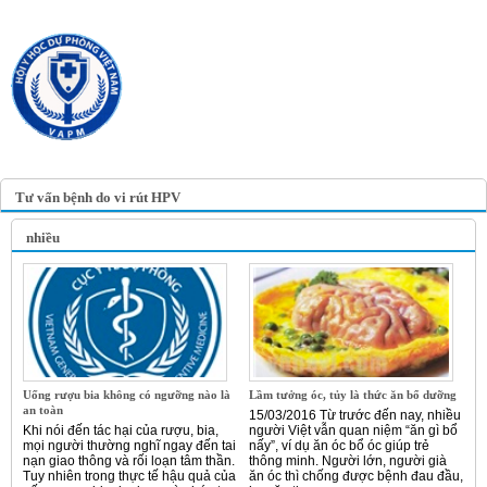
TRANG TIN ĐIỆN TỬ
HỘI Y HỌC DỰ PHÒNG
VIỆT NAM
VIETNAM ASSOCIATION OF
PREVENTIVE MEDICINE
Tư vấn bệnh do vi rút HPV
nhiều
Uống rượu bia không có ngưỡng nào là
Lầm tưởng óc, tủy là thức ăn bổ dưỡng
an toàn
15/03/2016 Từ trước đến nay, nhiều
Khi nói đến tác hại của rượu, bia,
người Việt vẫn quan niệm “ăn gì bổ
mọi người thường nghĩ ngay đến tai
nấy”, ví dụ ăn óc bổ óc giúp trẻ
nạn giao thông và rối loạn tâm thần.
thông minh. Người lớn, người già
Tuy nhiên trong thực tế hậu quả của
ăn óc thì chống được bệnh đau đầu,