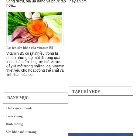
uống rượu, bia đa dạng và phức tạp
hay ăn tim...
hơn...
Lợi ích sức khỏe của vitamin B5
Vitamin B5 có rất nhiều trong tự
nhiên nhưng dễ mất đi trong quá
trình chế biến. Ít người biết được
đây là một trong những loại vitamin
thiết yếu cho hoạt động thể chất và
tinh thần của con...
TẠP CHÍ YHDP
DANH MỤC
Thư viện – Ebook
Tiêm chủng
Dinh dưỡng
Sức khỏe môi trường