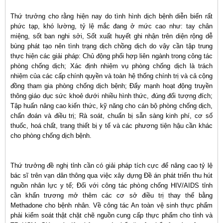
Thứ trưởng cho rằng hiện nay do tình hình dịch bệnh diễn biến rất
phức tạp, khó lường, tỷ lệ mắc đang ở mức cao như: tay chân
miệng, sốt ban nghi sởi, Sốt xuất huyết ghi nhận trên diện rộng dễ
bùng phát tạo nên tình trạng dịch chồng dịch do vậy cần tập trung
thực hiện các giải pháp: Chủ động phối hợp liên ngành trong công tác
phòng chống dịch; Xác định nhiệm vụ phòng chống dịch là trách
nhiệm của các cấp chính quyền và toàn hệ thống chính trị và cả cộng
đồng tham gia phòng chống dịch bệnh; Đẩy mạnh hoạt động truyền
thông giáo dục sức khoẻ dưới nhiều hình thức, đúng đối tượng đích;
Tập huấn nâng cao kiến thức, kỹ năng cho cán bộ phòng chống dịch,
chẩn đoán và điều trị; Rà soát, chuẩn bị sẵn sàng kinh phí, cơ số
thuốc, hoá chất, trang thiết bị y tế và các phương tiện hậu cần khác
cho phòng chống dịch bệnh.
Thứ trưởng đề nghị tỉnh cần có giải pháp tích cực để nâng cao tỷ lệ
bác sĩ trên vạn dân thông qua việc xây dựng Đề án phát triển thu hút
nguồn nhân lực y tế; Đối với công tác phòng chống HIV/AIDS tỉnh
cần khẩn trương mở thêm các cơ sở điều trị thay thế bằng
Methadone cho bệnh nhân. Về công tác An toàn vệ sinh thực phẩm
phải kiểm soát thật chặt chẽ nguồn cung cấp thực phẩm cho tỉnh và