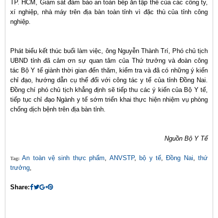
TP. HCM, Giám sát đảm bảo an toàn bếp ăn tập thể của các công ty,
xí nghiệp, nhà máy trên địa bàn toàn tỉnh vì đặc thù của tỉnh công
nghiệp.
Phát biểu kết thúc buổi làm việc, ông Nguyễn Thành Trí, Phó chủ tịch
UBND tỉnh đã cảm ơn sự quan tâm của Thứ trưởng và đoàn công
tác Bộ Y tế giành thời gian đến thăm, kiểm tra và đã có những ý kiến
chỉ đạo, hướng dẫn cụ thể đối với công tác y tế của tỉnh Đồng Nai.
Đồng chí phó chủ tịch khẳng định sẽ tiếp thu các ý kiến của Bộ Y tế,
tiếp tục chỉ đạo Ngành y tế sớm triển khai thực hiện nhiệm vụ phòng
chống dịch bệnh trên địa bàn tỉnh.
Nguồn Bộ Y Tế
An toàn vệ sinh thực phẩm
,
ANVSTP
,
bộ y tế
,
Đồng Nai
,
thứ
Tag:
trưởng
,
Share: