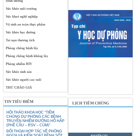
Dinh dưỡng
Sức khỏe môi trường
Sức khoẻ nghề nghiệp
Vệ sinh an toàn thực phẩm
Sức khỏe học đường
Tai nạn thương tích
Phòng chống bệnh lây
Phòng chống bệnh không lây
Phòng nhiễm HIV
Sức khỏe sinh sản
Sức khỏe người cao tuổi
THƯ CHÀO GIÁ
TIN TIÊU ĐIỂM
LỊCH TIÊM CHỦNG
HỘI THẢO KHOA HỌC “TIÊM
CHỦNG DỰ PHÒNG CÁC BỆNH
TRUYỀN NHIỄM ĐƯỜNG HÔ HẤP
(PHẾ CẦU – RSV – CÚM)”
ĐỐI THOẠI HỢP TÁC VỀ PHÒNG
NGỪA VÀ KIỂM SOÁT BỆNH SỐT