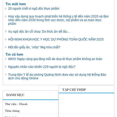
Tin mới hơn
20 người chết vì ngộ độc thực phẩm
Họp xây dựng quy hoạch phát triển hệ thống y tế đến năm 2020 và tầm
nhìn đến năm 2030 trong lĩnh vực dược, mỹ phẩm và an toàn thực
phẩm
Vụ ngộ độc ăn cỗ chay: Do thức ăn để lâu…
HỘI NGHỊ KHOA HỌC Y HỌC DỰ PHÒNG TOÀN QUỐC NĂM 2025
Một tấn giấy ăn, “ướp” 9kg hóa chất?
Tin cũ hơn
WHO: Ngày càng gia tăng mối đe doạ từ thực phẩm không an toàn
Nguyên nhân nào khiến 229 người bị ngộ độc?
Trung tâm Y tế dự phòng Quảng Ninh đưa vào sử dụng hệ thống Báo
dịch chủ động Online
TẠP CHÍ YHDP
DANH MỤC
Thư viện – Ebook
Tiêm chủng