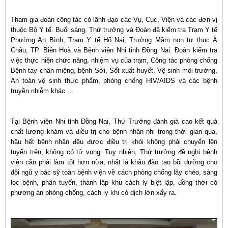
Tham gia đoàn công tác có lãnh đạo các Vụ, Cục, Viện và các đơn vị
thuộc Bộ Y tế.​ Buổi sáng, Thứ trưởng và Đoàn đã kiểm tra Trạm Y tế
Phường An Bình, Trạm Y tế Hố Nai, Trường Mầm non tư thục Á
Châu, TP. Biên Hoà và Bệnh viện Nhi tỉnh Đồng Nai. Đoàn kiểm tra
việc thực hiện chức năng, nhiệm vụ của trạm, Công tác phòng chống
Bệnh tay chân miệng, bệnh Sởi, Sốt xuất huyết, Vệ sinh môi trường,
An toàn vệ sinh thực phẩm, phòng chống HIV/AIDS và các bệnh
truyền nhiễm khác …
Tại Bệnh viện Nhi tỉnh Đồng Nai, Thứ Trưởng đánh giá cao kết quả
chất lượng khám và điều trị cho bệnh nhân nhi trong thời gian qua,
hầu hết bệnh nhân đều được điều trị khỏi không phải chuyển lên
tuyến trên, không có tử vong. Tuy nhiên, Thứ trưởng đề nghị bệnh
viện cần phải làm tốt hơn nữa, nhất là khâu đào tạo bồi dưỡng cho
đội ngũ y bác sỹ toàn bệnh viện về cách phòng chống lây chéo, sàng
lọc bệnh, phân tuyến, thành lập khu cách ly biệt lập, đồng thời có
phương án phòng chống, cách ly khi có dịch lớn xẩy ra.