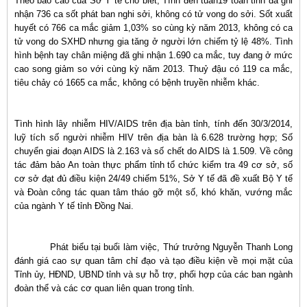
Theo báo cáo của Sở Y tế cho biết; Tính đến tuần19 toàn tỉnh đã ghi
nhận 736 ca sốt phát ban nghi sởi, không có tử vong do sởi. Sốt xuất
huyết có 766 ca mắc giảm 1,03% so cùng kỳ năm 2013, không có ca
tử vong do SXHD nhưng gia tăng ở người lớn chiếm tỷ lệ 48%. Tình
hình bệnh tay chân miệng đã ghi nhận 1.690 ca mắc, tuy đang ở mức
cao song giảm so với cùng kỳ năm 2013. Thuỷ đậu có 119 ca mắc,
tiêu chảy có 1665 ca mắc, không có bệnh truyền nhiễm khác.
Tình hình lây nhiễm HIV/AIDS trên địa bàn tỉnh, tính đến 30/3/2014,
luỹ tích số người nhiễm HIV trên địa bàn là 6.628 trường hợp; Số
chuyển giai đoạn AIDS là 2.163 và số chết do AIDS là 1.509. Về công
tác đảm bảo An toàn thực phẩm tỉnh tổ chức kiểm tra 49 cơ sở, số
cơ sở đạt đủ điều kiện 24/49 chiếm 51%, Sở Y tế đã đề xuất Bộ Y tế
và Đoàn công tác quan tâm tháo gỡ một số, khó khăn, vướng mắc
của ngành Y tế tỉnh Đồng Nai.
Phát biểu tại buổi làm việc, Thứ trưởng Nguyễn Thanh Long
đánh giá cao sự quan tâm chỉ đạo và tạo điều kiện về mọi mặt của
Tỉnh ủy, HĐND, UBND tỉnh và sự hỗ trợ, phối hợp của các ban ngành
đoàn thể và các cơ quan liên quan trong tỉnh.