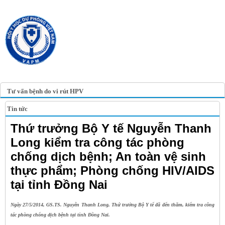
TRANG TIN ĐIỆN TỬ
HỘI Y HỌC DỰ PHÒNG
VIỆT NAM
VIETNAM ASSOCIATION OF
PREVENTIVE MEDICINE
Tư vấn bệnh do vi rút HPV
Tin tức
Thứ trưởng Bộ Y tế Nguyễn Thanh
Long kiểm tra công tác phòng
chống dịch bệnh; An toàn vệ sinh
thực phẩm; Phòng chống HIV/AIDS
tại tỉnh Đồng Nai
Ngày 27/5/2014, GS.TS. Nguyễn Thanh Long, Thứ trưởng Bộ Y tế đã đến thăm, kiểm tra công
tác phòng chống dịch bệnh tại tỉnh Đồng Nai.