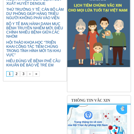
XUẤT HUYẾT DENGUE
THỨ TRƯỞNG Y TẾ: CÁN BỘ LÀM
DỰ PHÒNG GIÚP HÀNG TRIỆU
NGƯỜI KHÔNG PHẢI VÀO VIỆN
BỘ Y TẾ BAN HÀNH DANH MỤC
BỆNH TRUYỀN NHIỄM MỚI, ĐIỀU
CHỈNH NHIỀU BỆNH GIỮA CÁC
NHÓM
HỘI THẢO KHOA HỌC “TRIỂN
KHAI CÔNG TÁC TIÊM CHỦNG
TRONG TÌNH HÌNH MỚI TẠI KHU
VỰC”
HIỂU ĐÚNG VỀ BỆNH PHẾ CẦU
KHUẨN ĐỂ BẢO VỆ TRẺ EM
1
2
3
›
»
THÔNG TIN VẮC XIN