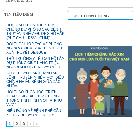
THƯ CHÀO GIÁ
TIN TIÊU ĐIỂM
LỊCH TIÊM CHỦNG
HỘI THẢO KHOA HỌC “TIÊM
CHỦNG DỰ PHÒNG CÁC BỆNH
TRUYỀN NHIỄM ĐƯỜNG HÔ HẤP
(PHẾ CẦU – RSV – CÚM)”
ĐỐI THOẠI HỢP TÁC VỀ PHÒNG
NGỪA VÀ KIỂM SOÁT BỆNH SỐT
XUẤT HUYẾT DENGUE
THỨ TRƯỞNG Y TẾ: CÁN BỘ LÀM
DỰ PHÒNG GIÚP HÀNG TRIỆU
NGƯỜI KHÔNG PHẢI VÀO VIỆN
BỘ Y TẾ BAN HÀNH DANH MỤC
BỆNH TRUYỀN NHIỄM MỚI, ĐIỀU
CHỈNH NHIỀU BỆNH GIỮA CÁC
NHÓM
HỘI THẢO KHOA HỌC “TRIỂN
KHAI CÔNG TÁC TIÊM CHỦNG
TRONG TÌNH HÌNH MỚI TẠI KHU
VỰC”
HIỂU ĐÚNG VỀ BỆNH PHẾ CẦU
KHUẨN ĐỂ BẢO VỆ TRẺ EM
1
2
3
›
»