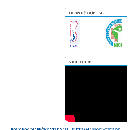
QUAN HỆ HỢP TÁC
VIDEO CLIP
HỘI Y HỌC DỰ PHÒNG VIỆT NAM – VIETNAM ASSOCIATION OF