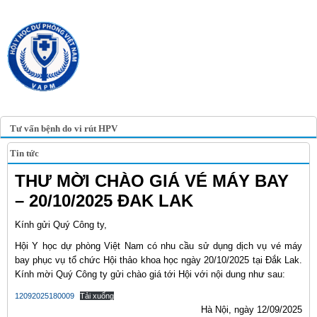
TRANG TIN ĐIỆN TỬ
HỘI Y HỌC DỰ PHÒNG
VIỆT NAM
VIETNAM ASSOCIATION OF
PREVENTIVE MEDICINE
Tư vấn bệnh do vi rút HPV
Tin tức
THƯ MỜI CHÀO GIÁ VÉ MÁY BAY
– 20/10/2025 ĐAK LAK
Kính gửi Quý Công ty,
Hội Y học dự phòng Việt Nam có nhu cầu sử dụng dịch vụ vé máy
bay phục vụ tổ chức Hội thảo khoa học ngày 20/10/2025 tại Đắk Lak.
Kính mời Quý Công ty gửi chào giá tới Hội với nội dung như sau:
12092025180009
Tải xuống
Hà Nội, ngày 12/09/2025