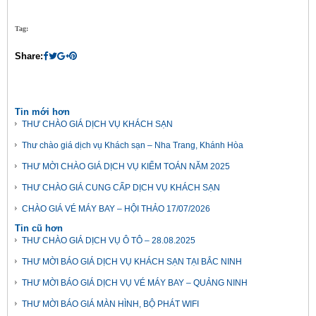
Tag:
Share:
Tin mới hơn
THƯ CHÀO GIÁ DỊCH VỤ KHÁCH SẠN
Thư chào giá dịch vụ Khách sạn – Nha Trang, Khánh Hòa
THƯ MỜI CHÀO GIÁ DỊCH VỤ KIỂM TOÁN NĂM 2025
THƯ CHÀO GIÁ CUNG CẤP DỊCH VỤ KHÁCH SẠN
CHÀO GIÁ VÉ MÁY BAY – HỘI THẢO 17/07/2026
Tin cũ hơn
THƯ CHÀO GIÁ DỊCH VỤ Ô TÔ – 28.08.2025
THƯ MỜI BÁO GIÁ DỊCH VỤ KHÁCH SẠN TẠI BẮC NINH
THƯ MỜI BÁO GIÁ DỊCH VỤ VÉ MÁY BAY – QUẢNG NINH
THƯ MỜI BÁO GIÁ MÀN HÌNH, BỘ PHÁT WIFI