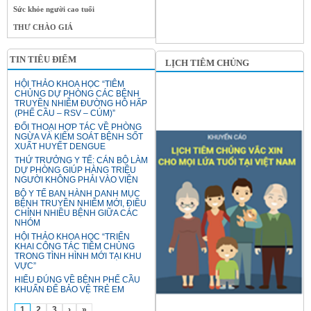
Sức khỏe người cao tuổi
THƯ CHÀO GIÁ
TIN TIÊU ĐIỂM
LỊCH TIÊM CHỦNG
HỘI THẢO KHOA HỌC “TIÊM
CHỦNG DỰ PHÒNG CÁC BỆNH
TRUYỀN NHIỄM ĐƯỜNG HÔ HẤP
(PHẾ CẦU – RSV – CÚM)”
ĐỐI THOẠI HỢP TÁC VỀ PHÒNG
NGỪA VÀ KIỂM SOÁT BỆNH SỐT
XUẤT HUYẾT DENGUE
THỨ TRƯỞNG Y TẾ: CÁN BỘ LÀM
DỰ PHÒNG GIÚP HÀNG TRIỆU
NGƯỜI KHÔNG PHẢI VÀO VIỆN
BỘ Y TẾ BAN HÀNH DANH MỤC
BỆNH TRUYỀN NHIỄM MỚI, ĐIỀU
CHỈNH NHIỀU BỆNH GIỮA CÁC
NHÓM
HỘI THẢO KHOA HỌC “TRIỂN
KHAI CÔNG TÁC TIÊM CHỦNG
TRONG TÌNH HÌNH MỚI TẠI KHU
VỰC”
HIỂU ĐÚNG VỀ BỆNH PHẾ CẦU
KHUẨN ĐỂ BẢO VỆ TRẺ EM
1
2
3
›
»