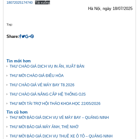
18072025174740
Tải xuống
Hà Nội, ngày 18/07/2025
Tag:
Share:
Tin mới hơn
THƯ CHÀO GIÁ DỊCH VỤ IN ẤN, XUẤT BẢN
THƯ MỜI CHÀO GIÁ ĐIỀU HÒA
THƯ CHÀO GIÁ VÉ MÁY BAY T8.2026
THƯ CHÀO GIÁ NÂNG CẤP HỆ THỐNG OJS
THƯ MỜI TÀI TRỢ HỘI THẢO KHOA HỌC 22/05/2026
Tin cũ hơn
THƯ MỜI BÁO GIÁ DỊCH VỤ VÉ MÁY BAY – QUẢNG NINH
THƯ MỜI BÁO GIÁ MÁY ẢNH, THẺ NHỚ
THƯ MỜI BÁO GIÁ DỊCH VỤ THUÊ XE Ô TÔ – QUẢNG NINH