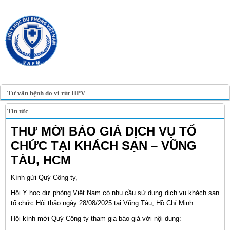
TRANG TIN ĐIỆN TỬ
HỘI Y HỌC DỰ PHÒNG
VIỆT NAM
VIETNAM ASSOCIATION OF
PREVENTIVE MEDICINE
Tư vấn bệnh do vi rút HPV
Tin tức
THƯ MỜI BÁO GIÁ DỊCH VỤ TỔ
CHỨC TẠI KHÁCH SẠN – VŨNG
TÀU, HCM
Kính gửi Quý Công ty,
Hội Y học dự phòng Việt Nam có nhu cầu sử dụng dịch vụ khách sạn
tổ chức Hội thảo ngày 28/08/2025 tại Vũng Tàu, Hồ Chí Minh.
Hội kính mời Quý Công ty tham gia báo giá với nội dung: