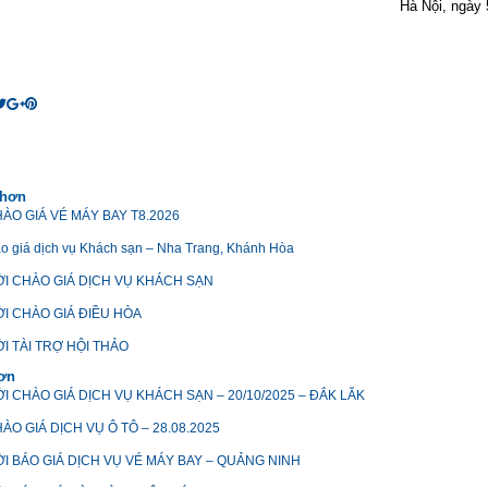
Hà Nội, ngày 
 hơn
ÀO GIÁ VÉ MÁY BAY T8.2026
o giá dịch vụ Khách sạn – Nha Trang, Khánh Hòa
I CHÀO GIÁ DỊCH VỤ KHÁCH SẠN
I CHÀO GIÁ ĐIỀU HÒA
I TÀI TRỢ HỘI THẢO
hơn
I CHÀO GIÁ DỊCH VỤ KHÁCH SẠN – 20/10/2025 – ĐẮK LĂK
ÀO GIÁ DỊCH VỤ Ô TÔ – 28.08.2025
I BÁO GIÁ DỊCH VỤ VÉ MÁY BAY – QUẢNG NINH