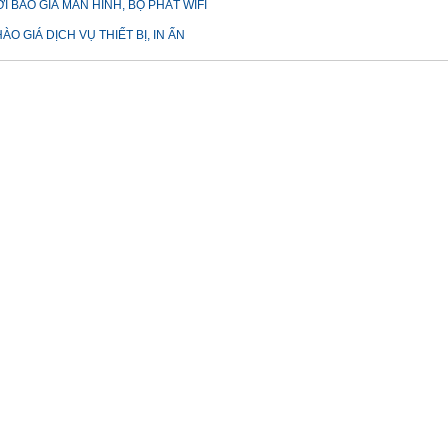
I BÁO GIÁ MÀN HÌNH, BỘ PHÁT WIFI
ÀO GIÁ DỊCH VỤ THIẾT BỊ, IN ẤN