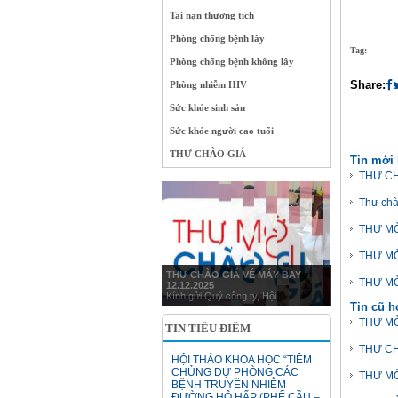
Tai nạn thương tích
Phòng chống bệnh lây
Tag:
Phòng chống bệnh không lây
Share:
Phòng nhiễm HIV
Sức khỏe sinh sản
Sức khỏe người cao tuổi
THƯ CHÀO GIÁ
Tin mới
THƯ CH
Thư chà
THƯ MỜ
THƯ MỜ
THƯ CHÀO GIÁ VÉ MÁY BAY
THƯ MỜ
12.12.2025
Kính gửi Quý công ty, Hội...
Tin cũ 
THƯ MỜ
TIN TIÊU ĐIỂM
THƯ CH
HỘI THẢO KHOA HỌC “TIÊM
CHỦNG DỰ PHÒNG CÁC
THƯ MỜ
BỆNH TRUYỀN NHIỄM
ĐƯỜNG HÔ HẤP (PHẾ CẦU –