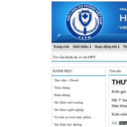
Trang chủ
Giới thiệu
Hoạt động hội
Th
Tư vấn bệnh do vi rút HPV
DANH MỤC
Tin tức
THƯ 
Thư viện – Ebook
Tiêm chủng
Kính gửi
Dinh dưỡng
Hội Y họ
Sức khỏe môi trường
thảo kho
Sức khoẻ nghề nghiệp
Kính mời 
Vệ sinh an toàn thực phẩm
218
Tải x
Sức khỏe học đường