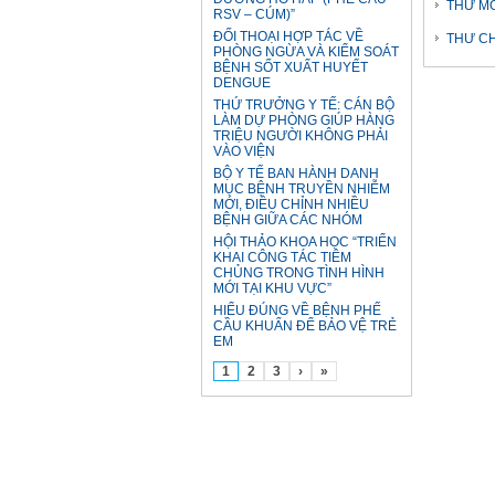
THƯ MỜ
RSV – CÚM)”
ĐỐI THOẠI HỢP TÁC VỀ
THƯ CH
PHÒNG NGỪA VÀ KIỂM SOÁT
BỆNH SỐT XUẤT HUYẾT
DENGUE
THỨ TRƯỞNG Y TẾ: CÁN BỘ
LÀM DỰ PHÒNG GIÚP HÀNG
TRIỆU NGƯỜI KHÔNG PHẢI
VÀO VIỆN
BỘ Y TẾ BAN HÀNH DANH
MỤC BỆNH TRUYỀN NHIỄM
MỚI, ĐIỀU CHỈNH NHIỀU
BỆNH GIỮA CÁC NHÓM
HỘI THẢO KHOA HỌC “TRIỂN
KHAI CÔNG TÁC TIÊM
CHỦNG TRONG TÌNH HÌNH
MỚI TẠI KHU VỰC”
HIỂU ĐÚNG VỀ BỆNH PHẾ
CẦU KHUẨN ĐỂ BẢO VỆ TRẺ
EM
1
2
3
›
»