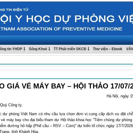
ông tin YHDP
Sống Khoẻ
TT Phát triển SKCĐ
Thư viện – Ebook
VĂ
 GIÁ VÉ MÁY BAY – HỘI THẢO 17/07/
Hà Nội, ngày 1
 Quý Công ty,
c dự phòng Việt Nam có nhu cầu lựa chọn đơn vị cung cấp dịch vụ đặt chỗ
ợ vé máy bay cho đại biểu tham dự Hội thảo khoa học “Tiêm chủng dự phòng
hiễm đường hô hấp (Phế cầu – RSV – Cúm)” dự kiến tổ chức ngày 17/7/2026 
Trang, tỉnh Khánh Hòa.