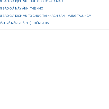
I BÁO GIÁ DỊCH VỤ THUÊ XE Ô TÔ – CÀ MAU
I BÁO GIÁ MÁY ẢNH, THẺ NHỚ
I BÁO GIÁ DỊCH VỤ TỔ CHỨC TẠI KHÁCH SẠN – VŨNG TÀU, HCM
ÀO GIÁ NÂNG CẤP HỆ THỐNG OJS