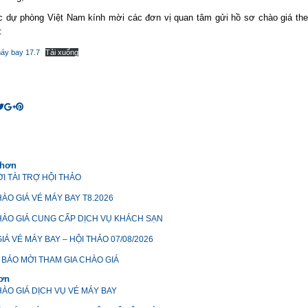
c dự phòng Việt Nam kính mời các đơn vị quan tâm gửi hồ sơ chào giá the
:
áy bay 17.7
Tải xuống
 hơn
I TÀI TRỢ HỘI THẢO
ÀO GIÁ VÉ MÁY BAY T8.2026
ÀO GIÁ CUNG CẤP DỊCH VỤ KHÁCH SẠN
IÁ VÉ MÁY BAY – HỘI THẢO 07/08/2026
BÁO MỜI THAM GIA CHÀO GIÁ
hơn
ÀO GIÁ DỊCH VỤ VÉ MÁY BAY