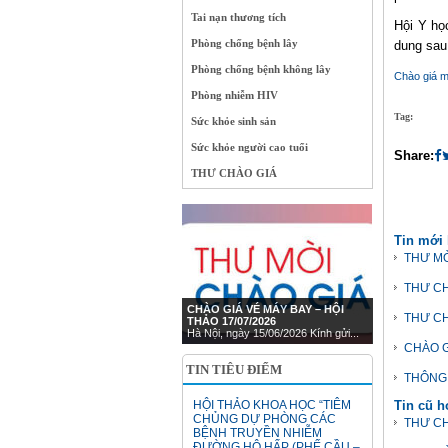
Tai nạn thương tích
Hội Y họ
Phòng chống bệnh lây
dung sau
Phòng chống bệnh không lây
Chào giá m
Phòng nhiễm HIV
Tag:
Sức khỏe sinh sản
Sức khỏe người cao tuổi
Share:
THƯ CHÀO GIÁ
Tin mới
THƯ MỜ
THƯ CH
CHÀO GIÁ VÉ MÁY BAY – HỘI
THƯ CH
THẢO 17/07/2026
Hà Nội, ngày 15/06/2026 Kính gửi...
CHÀO G
TIN TIÊU ĐIỂM
THÔNG 
HỘI THẢO KHOA HỌC “TIÊM
Tin cũ 
CHỦNG DỰ PHÒNG CÁC
THƯ CH
BỆNH TRUYỀN NHIỄM
ĐƯỜNG HÔ HẤP (PHẾ CẦU –