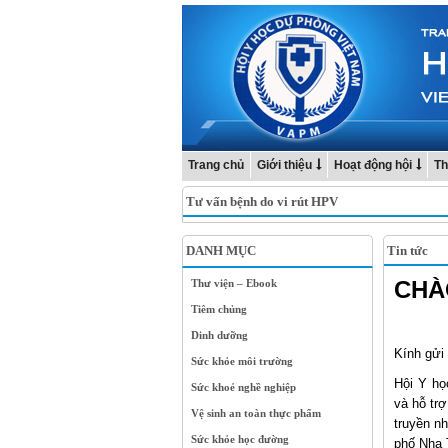
Trang chủ
Giới thiệu
Hoạt động hội
Th
Tư vấn bệnh do vi rút HPV
DANH MỤC
Tin tức
CHÀO
Thư viện – Ebook
Tiêm chủng
Dinh dưỡng
Kính gửi
Sức khỏe môi trường
Hội Y họ
Sức khoẻ nghề nghiệp
và hỗ tr
Vệ sinh an toàn thực phẩm
truyền n
Sức khỏe học đường
phố Nha 