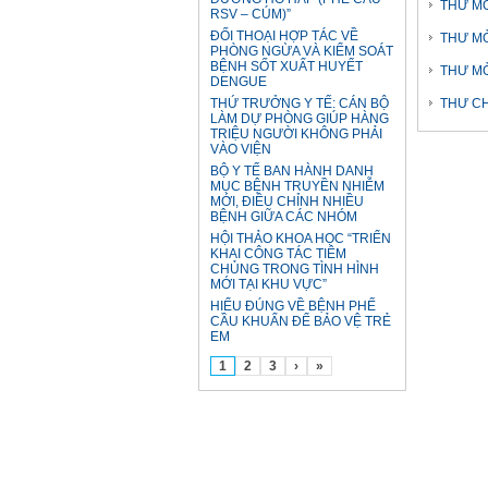
THƯ MỜ
RSV – CÚM)”
ĐỐI THOẠI HỢP TÁC VỀ
THƯ MỜ
PHÒNG NGỪA VÀ KIỂM SOÁT
BỆNH SỐT XUẤT HUYẾT
THƯ MỜ
DENGUE
THỨ TRƯỞNG Y TẾ: CÁN BỘ
THƯ CH
LÀM DỰ PHÒNG GIÚP HÀNG
TRIỆU NGƯỜI KHÔNG PHẢI
VÀO VIỆN
BỘ Y TẾ BAN HÀNH DANH
MỤC BỆNH TRUYỀN NHIỄM
MỚI, ĐIỀU CHỈNH NHIỀU
BỆNH GIỮA CÁC NHÓM
HỘI THẢO KHOA HỌC “TRIỂN
KHAI CÔNG TÁC TIÊM
CHỦNG TRONG TÌNH HÌNH
MỚI TẠI KHU VỰC”
HIỂU ĐÚNG VỀ BỆNH PHẾ
CẦU KHUẨN ĐỂ BẢO VỆ TRẺ
EM
1
2
3
›
»