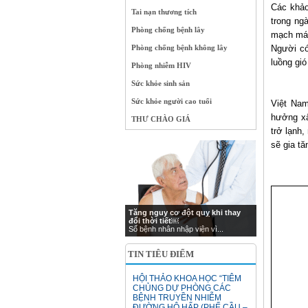
Các khảo
Tai nạn thương tích
trong ng
Phòng chống bệnh lây
mạch máu
Phòng chống bệnh không lây
Người có
luồng gi
Phòng nhiễm HIV
Sức khỏe sinh sản
Sức khỏe người cao tuổi
Việt Nam
hưởng xấ
THƯ CHÀO GIÁ
trở lạnh
sẽ gia t
Tăng nguy cơ đột quỵ khi thay
đổi thời tiết￼
Số bệnh nhân nhập viện vì...
TIN TIÊU ĐIỂM
HỘI THẢO KHOA HỌC “TIÊM
CHỦNG DỰ PHÒNG CÁC
BỆNH TRUYỀN NHIỄM
ĐƯỜNG HÔ HẤP (PHẾ CẦU –