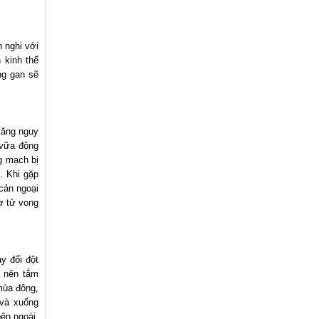
h nghi với
 kinh thể
ng gan sẽ
 tăng nguy
 vữa động
g mạch bị
. Khi gặp
cản ngoại
ơ tử vong
y đổi đột
g nên tắm
mùa đông,
 và xuống
bên ngoài.