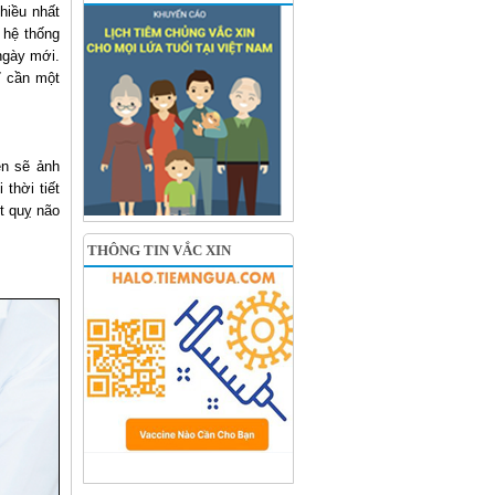
hiều nhất
 hệ thống
ngày mới.
ỉ cần một
ên sẽ ảnh
thời tiết
t quỵ não
THÔNG TIN VẮC XIN