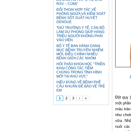
RSV – CÚM)”
ĐỐI THOẠI HỢP TÁC VỀ
PHÒNG NGỪA VÀ KIỂM SOÁT
BỆNH SỐT XUẤT HUYẾT
DENGUE
THỨ TRƯỞNG Y TẾ: CÁN BỘ
LÀM DỰ PHÒNG GIÚP HÀNG
TRIỆU NGƯỜI KHÔNG PHẢI
VÀO VIỆN
BỘ Y TẾ BAN HÀNH DANH
MỤC BỆNH TRUYỀN NHIỄM
MỚI, ĐIỀU CHỈNH NHIỀU
BỆNH GIỮA CÁC NHÓM
HỘI THẢO KHOA HỌC “TRIỂN
KHAI CÔNG TÁC TIÊM
CHỦNG TRONG TÌNH HÌNH
MỚI TẠI KHU VỰC”
HIỂU ĐÚNG VỀ BỆNH PHẾ
CẦU KHUẨN ĐỂ BẢO VỆ TRẺ
EM
Đột quỵ 
1
2
3
›
»
một phần
máu tràn
như chol
vữa. Nhữ
nuôi các