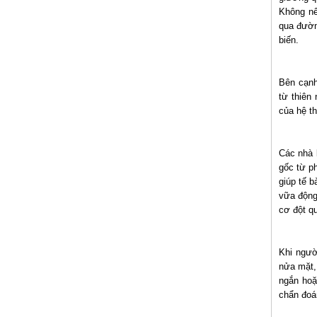
Không nê
qua đường
biến.
Bên cạnh
từ thiên
của hệ th
Các nhà 
gốc từ p
giúp tế 
vữa động
cơ đột qu
Khi ngườ
nửa mặt,
ngắn hoặ
chẩn đoán