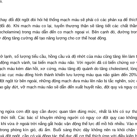
m.
thay đổi đột ngột đòi hỏi hệ thống mạch máu sẽ phải có các phản xạ để thíc
đổi đó. Khi mạch máu co lại, tuyến thượng thận sẽ tăng tiết các chất thần
techolamine) trong máu dẫn đến co mạch ngoại vi. Bên cạnh đó, đường tro
 động tăng cường để tạo năng lượng cho cơ thể hoạt động.
trở lạnh, số lượng tiểu cầu, hồng cầu và độ nhớt của máu cũng tăng lên làm
động mạch vành, tai biến mạch máu não. Với người đã có biến chứng xơ
ch máu kém đàn hồi, xơ cứng, máu tăng độ quánh do tăng cholesterol, lòn
 các cục máu đông hình thành khiến lưu lượng máu qua não giảm đến 20%
 đột ngột từ bên ngoài, những động mạch đưa máu lên não bị tắc nghẽn, sức 
cao gây đứt, vỡ mạch máu não sẽ dẫn đến xuất huyết não, đột quỵ và nguy c
ng ngừa cơn đột quỵ cần được quan tâm đúng mức, nhất là khi có sự tha
 thời tiết. Các bác sĩ khuyên những người có nguy cơ đột quỵ cao khôn
 khi vừa ở ngoài trời nắng gắt hoặc vận động thể lực đổ mồ hôi nhiều. Vào 
trong phòng kín gió, đủ ấm. Buổi sáng thức dậy không nên ra khỏi chăn
á đột ngột, cần có vài động tác thể dục để cơ thể thích ứng với điều kiện 