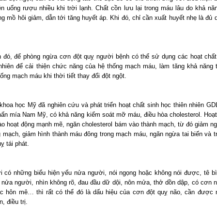
n uống rượu nhiều khi trời lạnh. Chất cồn lưu lại trong máu lâu do khả năng
 mồ hôi giảm, dẫn tới tăng huyết áp. Khi đó, chỉ cần xuất huyết nhẹ là đủ d
 đó, để phòng ngừa cơn đột quỵ người bệnh có thể sử dụng các hoạt chất
 nhiên để cải thiện chức năng của hệ thống mạch máu, làm tăng khả năng 
ống mạch máu khi thời tiết thay đổi đột ngột.
khoa học Mỹ đã nghiên cứu và phát triển hoạt chất sinh học thiên nhiên GD
hấn mía Nam Mỹ, có khả năng kiểm soát mỡ máu, điều hòa cholesterol. Hoạt
bào hoạt động mạnh mẽ, ngăn cholesterol bám vào thành mạch, từ đó giảm n
 mạch, giảm hình thành máu đông trong mạch máu, ngăn ngừa tai biến và t
ỵ tái phát.
i có những biểu hiện yếu nửa người, nói ngọng hoặc không nói được, tê bì 
 nửa người, nhìn không rõ, đau đầu dữ dội, nôn mửa, thở dồn dập, có cơn 
c hôn mê… thì rất có thể đó là dấu hiệu của cơn đột quỵ não, cần được 
, điều trị.