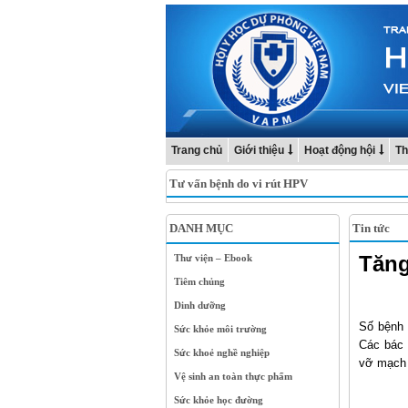
Trang chủ
Giới thiệu
Hoạt động hội
Th
Tư vấn bệnh do vi rút HPV
DANH MỤC
Tin tức
Tăng
Thư viện – Ebook
Tiêm chủng
Dinh dưỡng
Số bệnh 
Sức khỏe môi trường
Các bác 
Sức khoẻ nghề nghiệp
vỡ mạch 
Vệ sinh an toàn thực phẩm
Sức khỏe học đường