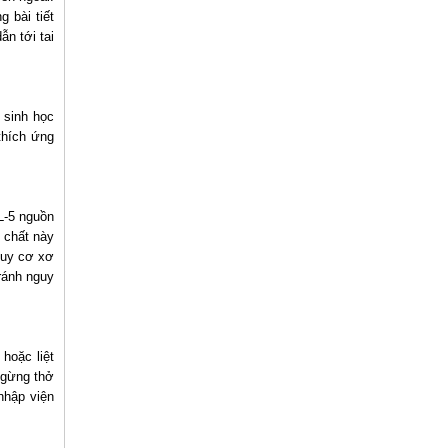
 bài tiết
ẫn tới tai
 sinh học
thích ứng
L-5 nguồn
 chất này
guy cơ xơ
ránh nguy
hoặc liệt
ngừng thở
nhập viện