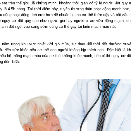
 sát trên thế giới đã chứng minh, khoảng thời gian có tỷ lệ người đột quỵ n
ày là 4-5h sáng. Tại thời điểm này, tuyến thượng thận hoạt động mạnh hơn,
 cũng hoạt động tích cực hơn để chuẩn bị cho cơ thể thức dậy và bắt đầu 
 nguy cơ đột quỵ cao như người già hay người bị xơ vữa động mạch, ch
ó lạnh đột ngột vào sáng sớm cũng có thể gây tai biến mạch máu não.
 nằm trong khu vực nhiệt đới gió mùa, sự thay đổi thời tiết thường xuy
u đến sức khỏe nếu cơ thể con người không kịp thích nghi. Đặc biệt là khi 
, nếu hệ thống mạch máu của cơ thể không khỏe mạnh, bền bỉ thì nguy cơ độ
ăng đến 15%.