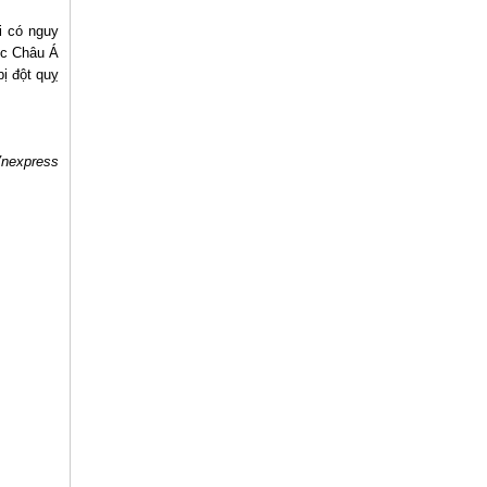
i có nguy
vực Châu Á
bị đột quỵ
nexpress