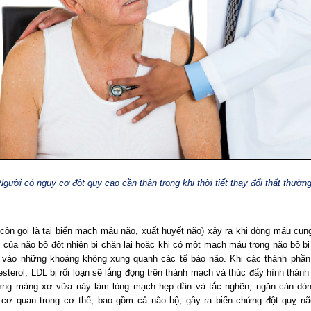
Người có nguy cơ đột quỵ cao cần thận trọng khi thời tiết thay đổi thất thườn
(còn gọi là tai biến mạch máu não, xuất huyết não) xảy ra khi dòng máu cun
 của não bộ đột nhiên bị chặn lại hoặc khi có một mạch máu trong não bộ bị
 vào những khoảng không xung quanh các tế bào não. Khi các thành ph
esterol, LDL bị rối loạn sẽ lắng đọng trên thành mạch và thúc đẩy hình thàn
ng mảng xơ vữa này làm lòng mạch hẹp dần và tắc nghẽn, ngăn cản dò
 cơ quan trong cơ thể, bao gồm cả não bộ, gây ra biến chứng đột quỵ n