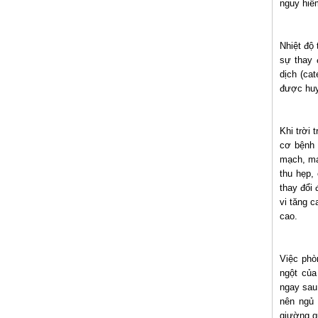
nguy hiể
Nhiệt độ 
sự thay 
dịch (ca
được huy
Khi trời 
cơ bệnh 
mạch, mạ
thu hẹp,
thay đổi
vi tăng 
cao.
Việc phò
ngột của
ngay sau
nên ngủ 
giường qu