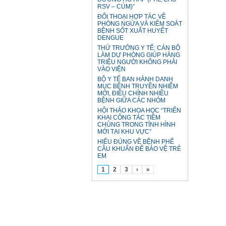
RSV – CÚM)”
ĐỐI THOẠI HỢP TÁC VỀ
PHÒNG NGỪA VÀ KIỂM SOÁT
BỆNH SỐT XUẤT HUYẾT
DENGUE
THỨ TRƯỞNG Y TẾ: CÁN BỘ
LÀM DỰ PHÒNG GIÚP HÀNG
TRIỆU NGƯỜI KHÔNG PHẢI
VÀO VIỆN
BỘ Y TẾ BAN HÀNH DANH
MỤC BỆNH TRUYỀN NHIỄM
MỚI, ĐIỀU CHỈNH NHIỀU
BỆNH GIỮA CÁC NHÓM
HỘI THẢO KHOA HỌC “TRIỂN
KHAI CÔNG TÁC TIÊM
CHỦNG TRONG TÌNH HÌNH
MỚI TẠI KHU VỰC”
HIỂU ĐÚNG VỀ BỆNH PHẾ
CẦU KHUẨN ĐỂ BẢO VỆ TRẺ
EM
1
2
3
›
»