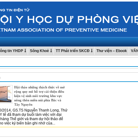
ông tin YHDP
Sống Khoẻ
TT Phát triển SKCĐ
Thư viện – Ebook
VĂ
n
Hội thảo những thách thức về mở
rộng quy mô hỗ trợ cải thiện điều
kiện vệ sinh môi trường khu vực
nông thôn miền núi phía Bắc và
Tây Nguyên
0/2014, GS.TS Nguyễn Thanh Long, Thứ
Y tế đã tham dự buổi làm việc với đại
hàng Thế giới và tham dự hội thảo để
ho việc ký biên bản ghi nhớ của...