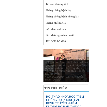
Tai nạn thương tích
Phòng chống bệnh lây
Phòng chống bệnh không lây
Phòng nhiễm HIV
Sức khỏe sinh sản
Sức khỏe người cao tuổi
THƯ CHÀO GIÁ
Hội thảo những thách thức về mở
rộng quy mô hỗ trợ cải thiện điều
kiện vệ sinh môi trường khu vực
nông thôn miền núi phía Bắc và
Tây Nguyên
Ngày 24/10/2014, GS.TS Nguyễn
Thanh Long,...
TIN TIÊU ĐIỂM
HỘI THẢO KHOA HỌC “TIÊM
CHỦNG DỰ PHÒNG CÁC
BỆNH TRUYỀN NHIỄM
ĐƯỜNG HÔ HẤP (PHẾ CẦU –