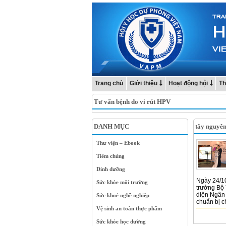
Trang chủ
Giới thiệu
Hoạt động hội
Th
Tư vấn bệnh do vi rút HPV
DANH MỤC
tây nguyê
Thư viện – Ebook
Tiêm chủng
Dinh dưỡng
Ngày 24/1
Sức khỏe môi trường
trưởng Bộ 
diện Ngân 
Sức khoẻ nghề nghiệp
chuẩn bị c
Vệ sinh an toàn thực phẩm
Sức khỏe học đường