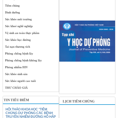
Tiêm chủng
Dinh dưỡng
Sức khỏe môi trường
Sức khoẻ nghề nghiệp
Vệ sinh an toàn thực phẩm
Sức khỏe học đường
Tai nạn thương tích
Phòng chống bệnh lây
Phòng chống bệnh không lây
Phòng nhiễm HIV
Sức khỏe sinh sản
Sức khỏe người cao tuổi
THƯ CHÀO GIÁ
TIN TIÊU ĐIỂM
LỊCH TIÊM CHỦNG
HỘI THẢO KHOA HỌC “TIÊM
CHỦNG DỰ PHÒNG CÁC BỆNH
TRUYỀN NHIỄM ĐƯỜNG HÔ HẤP