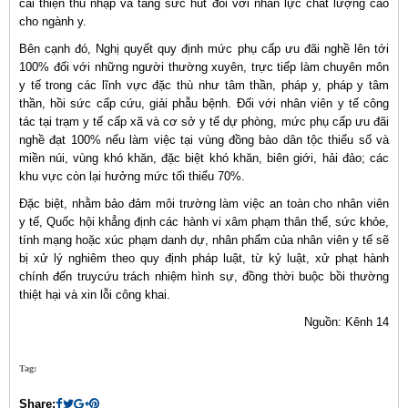
cải thiện thu nhập và tăng sức hút đối với nhân lực chất lượng cao
cho ngành y.
Bên cạnh đó, Nghị quyết quy định mức phụ cấp ưu đãi nghề lên tới
100% đối với những người thường xuyên, trực tiếp làm chuyên môn
y tế trong các lĩnh vực đặc thù như tâm thần, pháp y, pháp y tâm
thần, hồi sức cấp cứu, giải phẫu bệnh. Đối với nhân viên y tế công
tác tại trạm y tế cấp xã và cơ sở y tế dự phòng, mức phụ cấp ưu đãi
nghề đạt 100% nếu làm việc tại vùng đồng bào dân tộc thiểu số và
miền núi, vùng khó khăn, đặc biệt khó khăn, biên giới, hải đảo; các
khu vực còn lại hưởng mức tối thiểu 70%.
Đặc biệt, nhằm bảo đảm môi trường làm việc an toàn cho nhân viên
y tế, Quốc hội khẳng định các hành vi xâm phạm thân thể, sức khỏe,
tính mạng hoặc xúc phạm danh dự, nhân phẩm của nhân viên y tế sẽ
bị xử lý nghiêm theo quy định pháp luật, từ kỷ luật, xử phạt hành
chính đến truycứu trách nhiệm hình sự, đồng thời buộc bồi thường
thiệt hại và xin lỗi công khai.
Nguồn: Kênh 14
Tag:
Share: