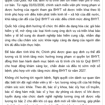
quyết của Quốc hội xác định rõ lộ trình tiến tới miễn viện phí ở mức
cơ bản. Từ ngày 01/01/2030, chính sách miễn viện phí trong phạm vi
được hưởng của người tham gia BHYT sẽ được triển khai theo lộ
trình phù hợp với điều kiện phát triển kinh tế – xã hội của đất nước,
khả năng cân đối của Quỹ BHYT và việc điều chỉnh mức đóng BHYT.
Quốc hội cũng định hướng tổ chức thí điểm đa dạng hóa các gói bảo
hiểm y tế, mở rộng các loại hình cung ứng dịch vụ và triển khai bảo
hiểm y tế bổ sung do doanh nghiệp bảo hiểm cung cấp, nhằm đáp
ứng nhu cầu chăm sóc sức khỏe ngày càng đa dạng của người dân
khi đủ điều kiện thực hiện.
Để bảo đảm tính khả thi, Chính phủ được giao quy định cụ thể đối
tượng và lộ trình tăng mức hưởng trong phạm vi quyền lợi BHYT;
đồng thời ban hành danh mục bệnh và lộ trình chi trả từ Quỹ BHYT
cho hoạt động khám sàng lọc, chẩn đoán và điều trị sớm một số
bệnh, phù hợp với việc tăng mức đóng BHYT từ năm 2027.
Không chỉ hướng tới người bệnh, Nghị quyết còn dành sự quan tâm
đặc biệt tới đội ngũ nhân viên y tế – lực lượng nòng cốt của hệ thống
chăm sóc sức khỏe. Theo đó, bác sĩ y khoa, bác sĩy học cổ truyền,
bác sĩ răng hàm mặt, bác sĩ y học dự phòng và dược sĩ khi được
tuyển dụng vào chức danh nghề nghiệp tương ứng sẽ được xếp
lương từ bậc 2 cho đến khi có quy định mới về tiền lương, góp phần