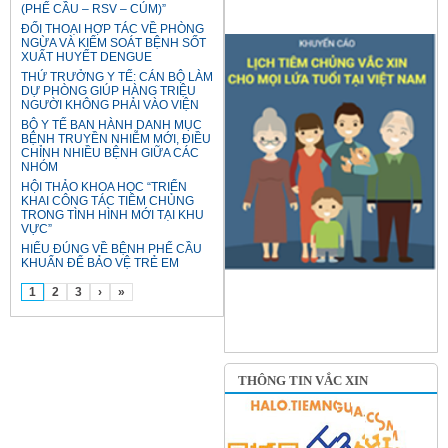
(PHẾ CẦU – RSV – CÚM)”
ĐỐI THOẠI HỢP TÁC VỀ PHÒNG
NGỪA VÀ KIỂM SOÁT BỆNH SỐT
XUẤT HUYẾT DENGUE
THỨ TRƯỞNG Y TẾ: CÁN BỘ LÀM
DỰ PHÒNG GIÚP HÀNG TRIỆU
NGƯỜI KHÔNG PHẢI VÀO VIỆN
BỘ Y TẾ BAN HÀNH DANH MỤC
BỆNH TRUYỀN NHIỄM MỚI, ĐIỀU
CHỈNH NHIỀU BỆNH GIỮA CÁC
NHÓM
HỘI THẢO KHOA HỌC “TRIỂN
KHAI CÔNG TÁC TIÊM CHỦNG
TRONG TÌNH HÌNH MỚI TẠI KHU
VỰC”
HIỂU ĐÚNG VỀ BỆNH PHẾ CẦU
KHUẨN ĐỂ BẢO VỆ TRẺ EM
1
2
3
›
»
THÔNG TIN VẮC XIN