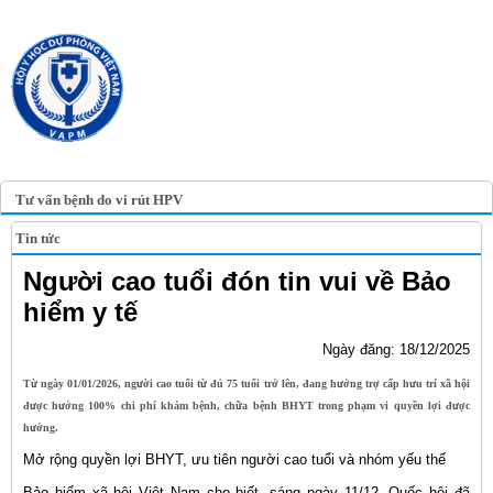
TRANG TIN ĐIỆN TỬ
HỘI Y HỌC DỰ PHÒNG
VIỆT NAM
VIETNAM ASSOCIATION OF
PREVENTIVE MEDICINE
Tư vấn bệnh do vi rút HPV
Tin tức
Người cao tuổi đón tin vui về Bảo
hiểm y tế
Ngày đăng: 18/12/2025
Từ ngày 01/01/2026, người cao tuổi từ đủ 75 tuổi trở lên, đang hưởng trợ cấp hưu trí xã hội
được hưởng 100% chi phí khám bệnh, chữa bệnh BHYT trong phạm vi quyền lợi được
hưởng.
Mở rộng quyền lợi BHYT, ưu tiên người cao tuổi và nhóm yếu thế
Bảo hiểm xã hội Việt Nam cho biết, sáng ngày 11/12, Quốc hội đã