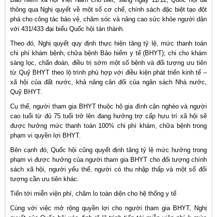
thông qua Nghị quyết về một số cơ chế, chính sách đặc biệt tạo đột
phá cho công tác bảo vệ, chăm sóc và nâng cao sức khỏe người dân
với 431/433 đại biểu Quốc hội tán thành.
Theo đó, Nghị quyết quy định thực hiện tăng tỷ lệ, mức thanh toán
chi phí khám bệnh, chữa bệnh Bảo hiểm y tế (BHYT); chi cho khám
sàng lọc, chẩn đoán, điều trị sớm một số bệnh và đối tượng ưu tiên
từ Quỹ BHYT theo lộ trình phù hợp với điều kiện phát triển kinh tế –
xã hội của đất nước, khả năng cân đối của ngân sách Nhà nước,
Quỹ BHYT.
Cụ thể, người tham gia BHYT thuộc hộ gia đình cận nghèo và người
cao tuổi từ đủ 75 tuổi trở lên đang hưởng trợ cấp hưu trí xã hội sẽ
được hưởng mức thanh toán 100% chi phí khám, chữa bệnh trong
phạm vi quyền lợi BHYT.
Bên cạnh đó, Quốc hội cũng quyết định tăng tỷ lệ mức hưởng trong
phạm vi được hưởng của người tham gia BHYT cho đối tượng chính
sách xã hội, người yếu thế, người có thu nhập thấp và một số đối
tượng cần ưu tiên khác.
Tiến tới miễn viện phí, chăm lo toàn diện cho hệ thống y tế
Cùng với việc mở rộng quyền lợi cho người tham gia BHYT, Nghị