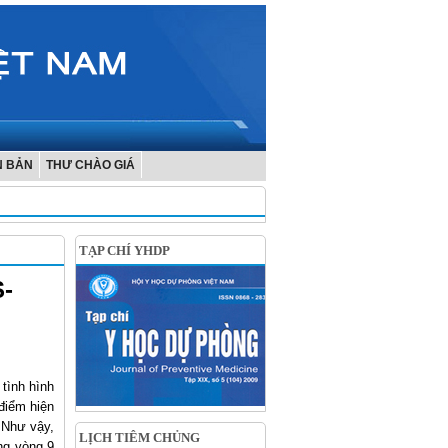
N BẢN
THƯ CHÀO GIÁ
TẠP CHÍ YHDP
S-
tình hình
điểm hiện
 Như vậy,
LỊCH TIÊM CHỦNG
ng vòng 9