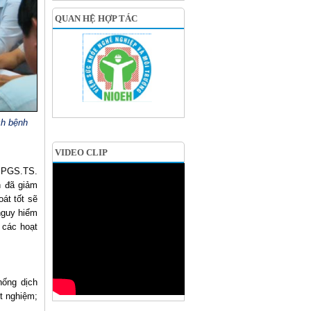
QUAN HỆ HỢP TÁC
ch bệnh
VIDEO CLIP
 PGS.TS.
h đã giảm
át tốt sẽ
nguy hiểm
 các hoạt
hống dịch
t nghiệm;