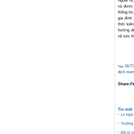
Ngoài ra
và được 
thông ti
gia đình
thời kiê
hướng đế
vệ sức k
16/7/
Tag:
dịch mers
Share:
Tin mới
Lo ngại
Trường 
Đã có vắ