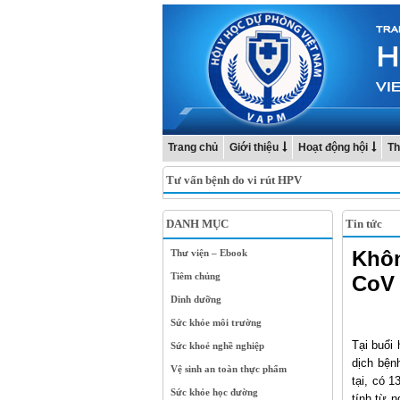
Trang chủ
Giới thiệu
Hoạt động hội
Th
Tư vấn bệnh do vi rút HPV
DANH MỤC
Tin tức
Khôn
Thư viện – Ebook
Tiêm chủng
CoV 
Dinh dưỡng
Sức khỏe môi trường
Tại buổi
Sức khoẻ nghề nghiệp
dịch bện
Vệ sinh an toàn thực phẩm
tại, có 
Sức khỏe học đường
tính từ 