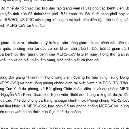
 Bộ Y tế đã tổ chức các lớp đào tạo giảng viên (TOT) cho các bệnh viện, đơ
 tuyến tỉnh của 63 tỉnh/thành phố. Bên cạnh đó, Bộ Y tế đang phối hợp v
c tế WHO, US CDC xây dựng kế hoạch và kịch bản diễn tập tình huống giả
dịch MERS-CoV tại Việt Nam.
 giám sát được chuẩn bị kỹ lưỡng, sẵn sàng giám sát ca bệnh đầu tiên (nế
 quốc tế cũng như tại các cơ sở khám chữa bệnh. Đặc biệt là giám sát 
a bệnh do thời gian ủ bệnh của MERS-CoV là 2-14 ngày, trong thời gian n
khẩu chưa có biểu hiện lâm sàng, khó nhận biết và theo dõi.
dung Bài giảng “Tình hình hội chứng viêm đường hô hấp vùng Trung Đông 
MERS-CoV) và hoạt động phòng chống dịch tại Việt Nam của PGS. TS. Trần
ng Cục Y tế dự phòng; và Bài giảng Chẩn đoán, điều trị và dự phòng ME
Nguyễn Văn Kính, Giám đốc Bệnh viện Nhiệt đới Trung ương đã được đăng
của Cục Y tế dự phòng và trang fanpage chính thức Phòng chống MERS-CoV
 tài liệu khác về MERS-CoV, bao gồm Sổ tay phòng chống MERS-CoV cũn
trên trang web chính thức của Cục Y tế dự phòng.