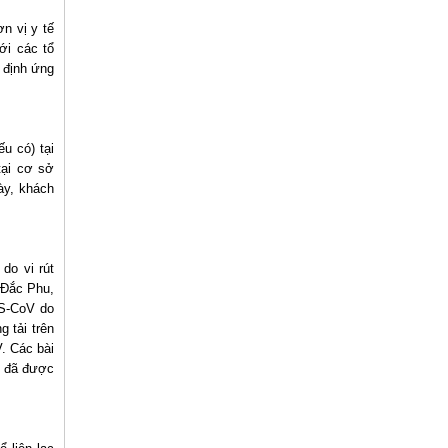
n vị y tế
ới các tổ
 định ứng
u có) tại
tại cơ sở
ày, khách
do vi rút
 Đắc Phu,
RS-CoV do
 tải trên
. Các bài
g đã được