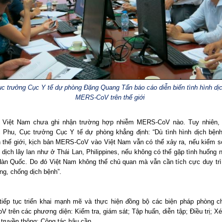
c trưởng Cục Y tế dự phòng Đặng Quang Tấn báo cáo diễn biến tình hình dị
MERS-CoV trên thế giới
y Việt Nam chưa ghi nhận trường hợp nhiễm MERS-CoV nào. Tuy nhiên,
 Phu, Cục trưởng Cục Y tế dự phòng khẳng định: “Dù tình hình dịch bện
ên thế giới, kịch bản MERS-CoV vào Việt Nam vẫn có thể xảy ra, nếu kiểm so
 dịch lây lan như ở Thái Lan, Philippines, nếu không có thể gặp tình huống 
Hàn Quốc. Do đó Việt Nam không thể chủ quan mà vẫn cần tích cực duy trì
ng, chống dịch bệnh”.
tiếp tục triển khai mạnh mẽ và thực hiện đồng bộ các biện pháp phòng c
 trên các phương diện: Kiểm tra, giám sát; Tập huấn, diễn tập; Điều trị; Xé
 truyền thông; Công tác hậu cần.