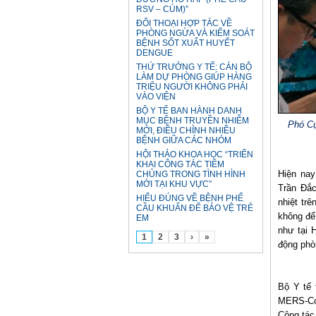
RSV – CÚM)”
ĐỐI THOẠI HỢP TÁC VỀ
PHÒNG NGỪA VÀ KIỂM SOÁT
BỆNH SỐT XUẤT HUYẾT
DENGUE
THỨ TRƯỞNG Y TẾ: CÁN BỘ
LÀM DỰ PHÒNG GIÚP HÀNG
TRIỆU NGƯỜI KHÔNG PHẢI
VÀO VIỆN
BỘ Y TẾ BAN HÀNH DANH
MỤC BỆNH TRUYỀN NHIỄM
Phó Cụ
MỚI, ĐIỀU CHỈNH NHIỀU
BỆNH GIỮA CÁC NHÓM
HỘI THẢO KHOA HỌC “TRIỂN
KHAI CÔNG TÁC TIÊM
Hiện na
CHỦNG TRONG TÌNH HÌNH
MỚI TẠI KHU VỰC”
Trần Đắc
HIỂU ĐÚNG VỀ BỆNH PHẾ
nhiệt tr
CẦU KHUẨN ĐỂ BẢO VỆ TRẺ
không để
EM
như tại 
1
2
3
›
»
động phò
Bộ Y tế 
MERS-CoV
Công tác