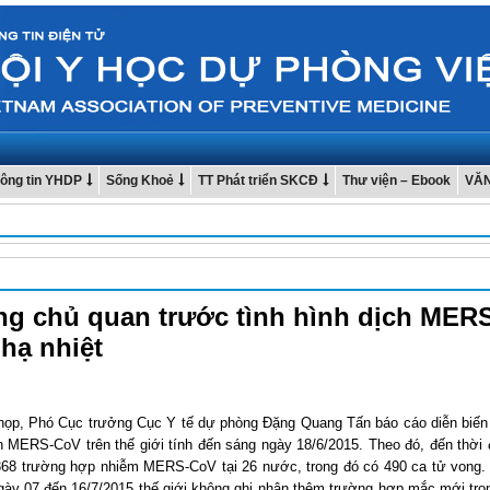
ông tin YHDP
Sống Khoẻ
TT Phát triển SKCĐ
Thư viện – Ebook
VĂ
g chủ quan trước tình hình dịch MER
hạ nhiệt
 họp, Phó Cục trưởng Cục Y tế dự phòng Đặng Quang Tấn báo cáo diễn biến 
h MERS-CoV trên thế giới tính đến sáng ngày 18/6/2015. Theo đó, đến thời 
1368 trường hợp nhiễm MERS-CoV tại 26 nước, trong đó có 490 ca tử vong.
ngày 07 đến 16/7/2015 thế giới không ghi nhận thêm trường hợp mắc mới tro