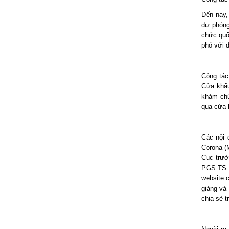
Đến nay,
dự phòng
chức quố
phó với 
Công tác
Cửa khẩu
khám chữ
qua cửa 
Các nội 
Corona (
Cục trưở
PGS.TS. 
website 
giảng và
chia sẻ 