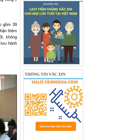
ao gồm 39
nhận thêm
ốt, không
 lưu hành
THÔNG TIN VẮC XIN