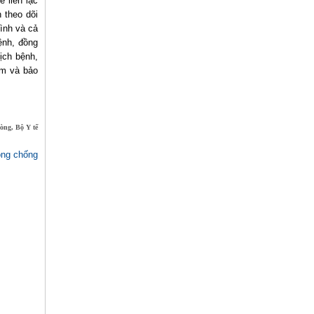
 liên lạc
 theo dõi
ình và cả
ệnh, đồng
ịch bệnh,
am và bảo
òng, Bộ Y tế
òng chống