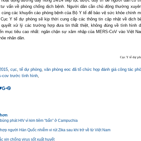
, hoạt động đường dây nóng 24/24 tiếp tục được duy trì để người dân có thể
tư vấn về phòng chống dịch bệnh. Người dân cần chủ động thường xuyên
n, cùng các khuyến cáo phòng bệnh của Bộ Y tế để bảo vệ sức khỏe chính m
. Cục Y tế dự phòng sẽ kịp thời cung cấp các thông tin cập nhật về dịch b
n quyết xử lý các trường hợp đưa tin thất thiệt, không đúng về tình hình d
n mục tiêu cao nhất: ngăn chặn sự xâm nhập của MERS-CoV vào Việt N
hỏe nhân dân.
Cục Y tế dự ph
2015
,
cục
,
tế dự phòng
,
văn phòng eoc đã tổ chức họp đánh giá công tác ph
-cov trước tình hình
,
 hơn
 bùng phát HIV vì kim tiêm “bẩn” ở Campuchia
hợp người Hàn Quốc nhiễm vi rút Zika sau khi trở về từ Việt Nam
c xin chống virus sốt xuất huyết