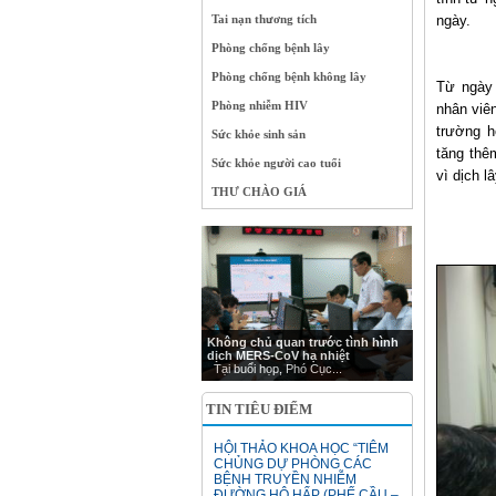
Tai nạn thương tích
ngày.
Phòng chống bệnh lây
Phòng chống bệnh không lây
Từ ngày 
Phòng nhiễm HIV
nhân viê
trường h
Sức khỏe sinh sản
tăng thê
Sức khỏe người cao tuổi
vì dịch l
THƯ CHÀO GIÁ
Không chủ quan trước tình hình
dịch MERS-CoV hạ nhiệt
Tại buổi họp, Phó Cục...
TIN TIÊU ĐIỂM
HỘI THẢO KHOA HỌC “TIÊM
CHỦNG DỰ PHÒNG CÁC
BỆNH TRUYỀN NHIỄM
ĐƯỜNG HÔ HẤP (PHẾ CẦU –