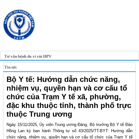
TRANG TIN ĐIỆN TỬ
HỘI Y HỌC DỰ PHÒNG
VIỆT NAM
VIETNAM ASSOCIATION OF
PREVENTIVE MEDICINE
Tư vấn bệnh do vi rút HPV
Tin tức
Bộ Y tế: Hướng dẫn chức năng,
nhiệm vụ, quyền hạn và cơ cấu tổ
chức của Trạm Y tế xã, phường,
đặc khu thuộc tỉnh, thành phố trực
thuộc Trung ương
Ngày 15/11/2025, Ủy viên Trung ương Đảng, Bộ trưởng Bộ Y tế Đào
Hồng Lan ký ban hành Thông tư số 43/2025/TT-BYT: Hướng dẫn
chức năng, nhiệm vụ, quyền hạn và cơ cấu tổ chức của Trạm Y tế