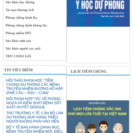
Sức khỏe học đường
Tai nạn thương tích
Phòng chống bệnh lây
Phòng chống bệnh không lây
Phòng nhiễm HIV
Sức khỏe sinh sản
Sức khỏe người cao tuổi
THƯ CHÀO GIÁ
TIN TIÊU ĐIỂM
LỊCH TIÊM CHỦNG
HỘI THẢO KHOA HỌC “TIÊM
CHỦNG DỰ PHÒNG CÁC BỆNH
TRUYỀN NHIỄM ĐƯỜNG HÔ HẤP
(PHẾ CẦU – RSV – CÚM)”
ĐỐI THOẠI HỢP TÁC VỀ PHÒNG
NGỪA VÀ KIỂM SOÁT BỆNH SỐT
XUẤT HUYẾT DENGUE
THỨ TRƯỞNG Y TẾ: CÁN BỘ LÀM
DỰ PHÒNG GIÚP HÀNG TRIỆU
NGƯỜI KHÔNG PHẢI VÀO VIỆN
BỘ Y TẾ BAN HÀNH DANH MỤC
BỆNH TRUYỀN NHIỄM MỚI, ĐIỀU