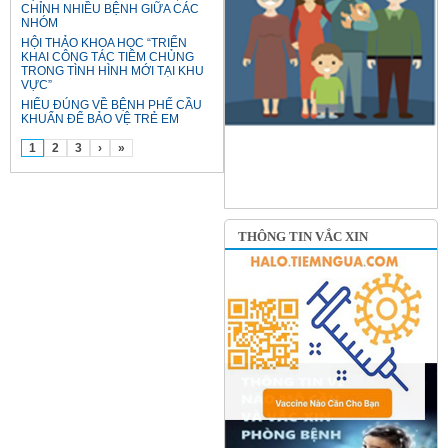
CHỈNH NHIỀU BỆNH GIỮA CÁC
NHÓM
HỘI THẢO KHOA HỌC “TRIỂN
KHAI CÔNG TÁC TIÊM CHỦNG
TRONG TÌNH HÌNH MỚI TẠI KHU
VỰC”
HIỂU ĐÚNG VỀ BỆNH PHẾ CẦU
KHUẨN ĐỂ BẢO VỆ TRẺ EM
1
2
3
›
»
THÔNG TIN VẮC XIN