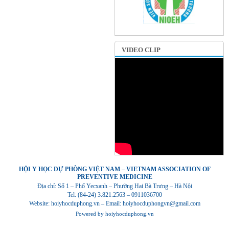
VIDEO CLIP
HỘI Y HỌC DỰ PHÒNG VIỆT NAM – VIETNAM ASSOCIATION OF
PREVENTIVE MEDICINE
Địa chỉ: Số 1 – Phố Yecxanh – Phường Hai Bà Trưng – Hà Nội
Tel: (84-24) 3.821.2563 – 0911036700
Website: hoiyhocduphong.vn – Email: hoiyhocduphongvn@gmail.com
Powered by
hoiyhocduphong.vn