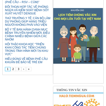
(PHẾ CẦU – RSV – CÚM)”
ĐỐI THOẠI HỢP TÁC VỀ PHÒNG
NGỪA VÀ KIỂM SOÁT BỆNH SỐT
XUẤT HUYẾT DENGUE
THỨ TRƯỞNG Y TẾ: CÁN BỘ LÀM
DỰ PHÒNG GIÚP HÀNG TRIỆU
NGƯỜI KHÔNG PHẢI VÀO VIỆN
BỘ Y TẾ BAN HÀNH DANH MỤC
BỆNH TRUYỀN NHIỄM MỚI, ĐIỀU
CHỈNH NHIỀU BỆNH GIỮA CÁC
NHÓM
HỘI THẢO KHOA HỌC “TRIỂN
KHAI CÔNG TÁC TIÊM CHỦNG
TRONG TÌNH HÌNH MỚI TẠI KHU
VỰC”
HIỂU ĐÚNG VỀ BỆNH PHẾ CẦU
KHUẨN ĐỂ BẢO VỆ TRẺ EM
1
2
3
›
»
THÔNG TIN VẮC XIN