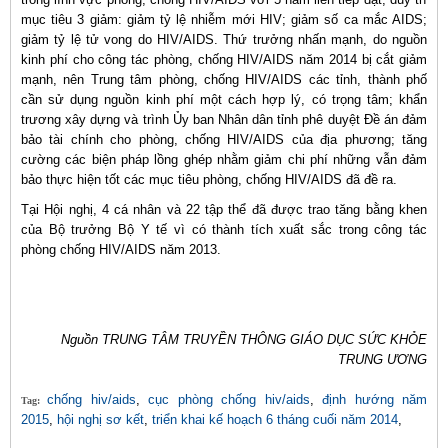
mục tiêu 3 giảm: giảm tỷ lệ nhiễm mới HIV; giảm số ca mắc AIDS;
giảm tỷ lệ tử vong do HIV/AIDS. Thứ trưởng nhấn mạnh, do nguồn
kinh phí cho công tác phòng, chống HIV/AIDS năm 2014 bị cắt giảm
mạnh, nên Trung tâm phòng, chống HIV/AIDS các tỉnh, thành phố
cần sử dụng nguồn kinh phí một cách hợp lý, có trọng tâm; khẩn
trương xây dựng và trình Ủy ban Nhân dân tỉnh phê duyệt Đề án đảm
bảo tài chính cho phòng, chống HIV/AIDS của địa phương; tăng
cường các biện pháp lồng ghép nhằm giảm chi phí những vẫn đảm
bảo thực hiện tốt các mục tiêu phòng, chống HIV/AIDS đã đề ra.
Tại Hội nghị, 4 cá nhân và 22 tập thể đã được trao tăng bằng khen
của Bộ trưởng Bộ Y tế vì có thành tích xuất sắc trong công tác
phòng chống HIV/AIDS năm 2013.
Nguồn TRUNG TÂM TRUYỀN THÔNG GIÁO DỤC SỨC KHỎE
TRUNG ƯƠNG
chống hiv/aids
,
cục phòng chống hiv/aids
,
định hướng năm
Tag:
2015
,
hội nghị sơ kết
,
triển khai kế hoạch 6 tháng cuối năm 2014
,