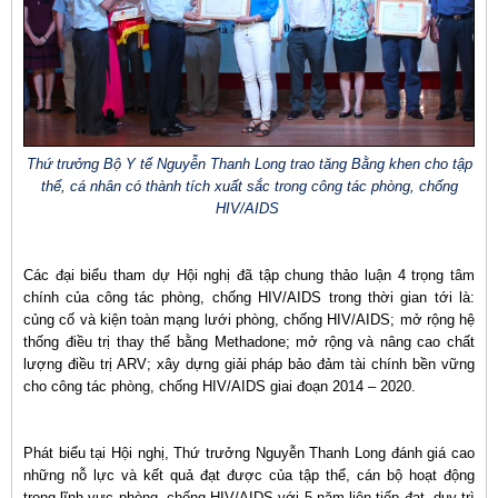
Thứ trưởng Bộ Y tế Nguyễn Thanh Long trao tăng Bằng khen cho tập
thể, cá nhân có thành tích xuất sắc trong công tác phòng, chống
HIV/AIDS
Các đại biểu tham dự Hội nghị đã tập chung thảo luận 4 trọng tâm
chính của công tác phòng, chống HIV/AIDS trong thời gian tới là:
củng cố và kiện toàn mạng lưới phòng, chống HIV/AIDS; mở rộng hệ
thống điều trị thay thế bằng Methadone; mở rộng và nâng cao chất
lượng điều trị ARV; xây dựng giải pháp bảo đảm tài chính bền vững
cho công tác phòng, chống HIV/AIDS giai đoạn 2014 – 2020.
Phát biểu tại Hội nghị, Thứ trưởng Nguyễn Thanh Long đánh giá cao
những nỗ lực và kết quả đạt được của tập thể, cán bộ hoạt động
trong lĩnh vực phòng, chống HIV/AIDS với 5 năm liên tiếp đạt, duy trì