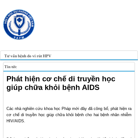
TRANG TIN ĐIỆN TỬ
HỘI Y HỌC DỰ PHÒNG
VIỆT NAM
VIETNAM ASSOCIATION OF
PREVENTIVE MEDICINE
Tư vấn bệnh do vi rút HPV
Tin tức
Phát hiện cơ chế di truyền học
giúp chữa khỏi bệnh AIDS
Các nhà nghiên cứu khoa học Pháp mới đây đã công bố, phát hiện ra
cơ chế di truyền học giúp chữa khỏi bệnh cho hai bệnh nhân nhiễm
HIV/AIDS.