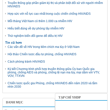
Truyền thông góp phần giảm kỳ thị và phân biệt đối xử với người nhiễm
HIV/AIDS
Hợp sức với nỗ lực cao nhất trong cuộc chiến chống HIV/AIDS
Mỗi tháng Việt Nam có thêm 1.000 ca nhiễm HIV
Hiểu biết đúng về dự phòng lây nhiễm HIV
Thử nghiệm biến đổi gene để điều trị HIV
Tin cũ hơn
Các vấn đề về HIV trong tiêm chích ma túy ở Việt Nam
Hội thảo Chiến lược đầu tư phòng, chống HIV/AIDS
Cách phòng tránh HIV/AIDS
Ký kết Chương trình phối hợp truyền thông giữa Ủy ban Quốc gia
phòng, chống AIDS và phòng, chống tệ nạn ma túy, mại dâm với VTV,
VOV, TTXVN
Chiến lược quốc gia Phòng, chống HIV/AIDS đến năm 2020 và tầm
nhìn 2030
TẠP CHÍ YHDP
DANH MỤC