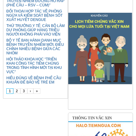
TRUYỀN NHIỄM ĐƯỜNG HÔ HẤP
(PHẾ CẦU – RSV – CÚM)”
ĐỐI THOẠI HỢP TÁC VỀ PHÒNG
NGỪA VÀ KIỂM SOÁT BỆNH SỐT
XUẤT HUYẾT DENGUE
THỨ TRƯỞNG Y TẾ: CÁN BỘ LÀM
DỰ PHÒNG GIÚP HÀNG TRIỆU
NGƯỜI KHÔNG PHẢI VÀO VIỆN
BỘ Y TẾ BAN HÀNH DANH MỤC
BỆNH TRUYỀN NHIỄM MỚI, ĐIỀU
CHỈNH NHIỀU BỆNH GIỮA CÁC
NHÓM
HỘI THẢO KHOA HỌC “TRIỂN
KHAI CÔNG TÁC TIÊM CHỦNG
TRONG TÌNH HÌNH MỚI TẠI KHU
VỰC”
HIỂU ĐÚNG VỀ BỆNH PHẾ CẦU
KHUẨN ĐỂ BẢO VỆ TRẺ EM
1
2
3
›
»
THÔNG TIN VẮC XIN