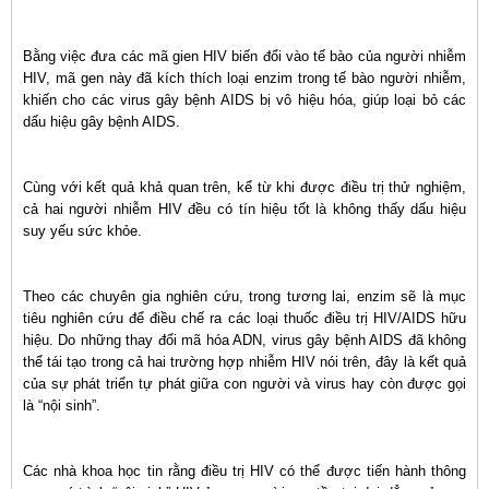
Bằng việc đưa các mã gien HIV biến đổi vào tế bào của người nhiễm
HIV, mã gen này đã kích thích loại enzim trong tế bào người nhiễm,
khiến cho các virus gây bệnh AIDS bị vô hiệu hóa, giúp loại bỏ các
dấu hiệu gây bệnh AIDS.
Cùng với kết quả khả quan trên, kể từ khi được điều trị thử nghiệm,
cả hai người nhiễm HIV đều có tín hiệu tốt là không thấy dấu hiệu
suy yếu sức khỏe.
Theo các chuyên gia nghiên cứu, trong tương lai, enzim sẽ là mục
tiêu nghiên cứu để điều chế ra các loại thuốc điều trị HIV/AIDS hữu
hiệu. Do những thay đổi mã hóa ADN, virus gây bệnh AIDS đã không
thể tái tạo trong cả hai trường hợp nhiễm HIV nói trên, đây là kết quả
của sự phát triển tự phát giữa con người và virus hay còn được gọi
là “nội sinh”.
Các nhà khoa học tin rằng điều trị HIV có thể được tiến hành thông