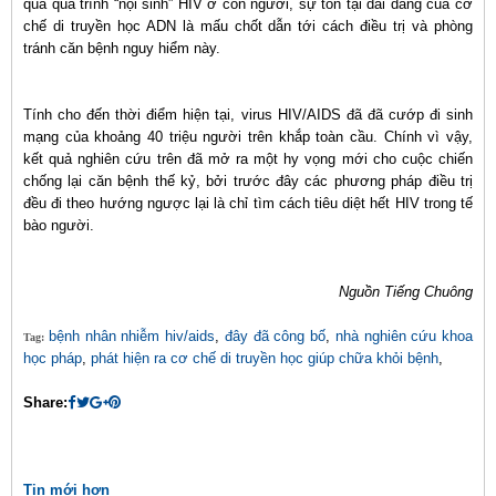
qua quá trình “nội sinh” HIV ở con người, sự tồn tại dai dẳng của cơ
chế di truyền học ADN là mấu chốt dẫn tới cách điều trị và phòng
tránh căn bệnh nguy hiểm này.
Tính cho đến thời điểm hiện tại, virus HIV/AIDS đã đã cướp đi sinh
mạng của khoảng 40 triệu người trên khắp toàn cầu. Chính vì vậy,
kết quả nghiên cứu trên đã mở ra một hy vọng mới cho cuộc chiến
chống lại căn bệnh thế kỷ, bởi trước đây các phương pháp điều trị
đều đi theo hướng ngược lại là chỉ tìm cách tiêu diệt hết HIV trong tế
bào người.
Nguồn Tiếng Chuông
bệnh nhân nhiễm hiv/aids
,
đây đã công bố
,
nhà nghiên cứu khoa
Tag:
học pháp
,
phát hiện ra cơ chế di truyền học giúp chữa khỏi bệnh
,
Share:
Tin mới hơn