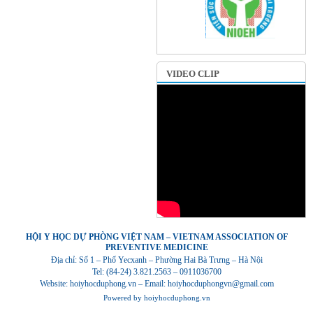
VIDEO CLIP
HỘI Y HỌC DỰ PHÒNG VIỆT NAM – VIETNAM ASSOCIATION OF
PREVENTIVE MEDICINE
Địa chỉ: Số 1 – Phố Yecxanh – Phường Hai Bà Trưng – Hà Nội
Tel: (84-24) 3.821.2563 – 0911036700
Website: hoiyhocduphong.vn – Email: hoiyhocduphongvn@gmail.com
Powered by
hoiyhocduphong.vn