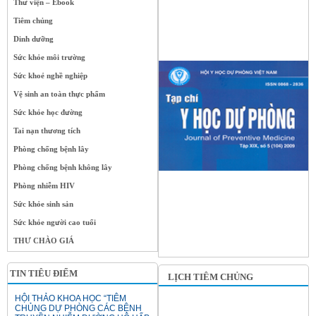
Thư viện – Ebook
Tiêm chủng
Dinh dưỡng
Sức khỏe môi trường
Sức khoẻ nghề nghiệp
Vệ sinh an toàn thực phẩm
Sức khỏe học đường
Tai nạn thương tích
Phòng chống bệnh lây
Phòng chống bệnh không lây
Phòng nhiễm HIV
Sức khỏe sinh sản
Sức khỏe người cao tuổi
THƯ CHÀO GIÁ
TIN TIÊU ĐIỂM
LỊCH TIÊM CHỦNG
HỘI THẢO KHOA HỌC “TIÊM
CHỦNG DỰ PHÒNG CÁC BỆNH