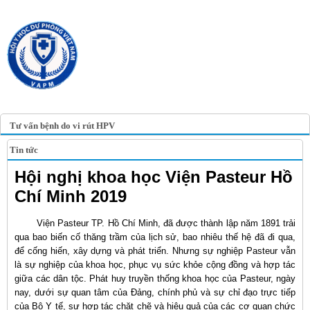
TRANG TIN ĐIỆN TỬ
HỘI Y HỌC DỰ PHÒNG
VIỆT NAM
VIETNAM ASSOCIATION OF
PREVENTIVE MEDICINE
Tư vấn bệnh do vi rút HPV
Tin tức
Hội nghị khoa học Viện Pasteur Hồ
Chí Minh 2019
Viện Pasteur TP. Hồ Chí Minh, đã được thành lập năm 1891 trải
qua bao biến cố thăng trầm của lịch sử, bao nhiêu thế hệ đã đi qua,
để cống hiến, xây dựng và phát triển. Nhưng sự nghiệp Pasteur vẫn
là sự nghiệp của khoa học, phục vụ sức khỏe cộng đồng và hợp tác
giữa các dân tộc. Phát huy truyền thống khoa học của Pasteur, ngày
nay, dưới sự quan tâm của Đảng, chính phủ và sự chỉ đạo trực tiếp
của Bộ Y tế, sự hợp tác chặt chẽ và hiệu quả của các cơ quan chức