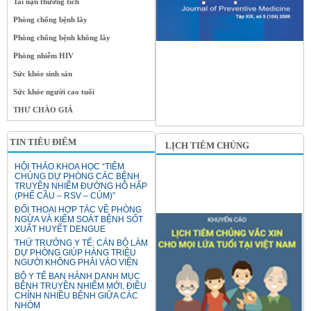
Tai nạn thương tích
Phòng chống bệnh lây
Phòng chống bệnh không lây
Phòng nhiễm HIV
Sức khỏe sinh sản
Sức khỏe người cao tuổi
THƯ CHÀO GIÁ
TIN TIÊU ĐIỂM
LỊCH TIÊM CHỦNG
HỘI THẢO KHOA HỌC “TIÊM
CHỦNG DỰ PHÒNG CÁC BỆNH
TRUYỀN NHIỄM ĐƯỜNG HÔ HẤP
(PHẾ CẦU – RSV – CÚM)”
ĐỐI THOẠI HỢP TÁC VỀ PHÒNG
NGỪA VÀ KIỂM SOÁT BỆNH SỐT
XUẤT HUYẾT DENGUE
THỨ TRƯỞNG Y TẾ: CÁN BỘ LÀM
DỰ PHÒNG GIÚP HÀNG TRIỆU
NGƯỜI KHÔNG PHẢI VÀO VIỆN
BỘ Y TẾ BAN HÀNH DANH MỤC
BỆNH TRUYỀN NHIỄM MỚI, ĐIỀU
CHỈNH NHIỀU BỆNH GIỮA CÁC
NHÓM