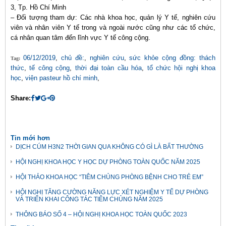
3, Tp. Hồ Chí Minh
– Đối tượng tham dự: Các nhà khoa học, quản lý Y tế, nghiên cứu
viên và nhân viên Y tế trong và ngoài nước cũng như các tổ chức,
cá nhân quan tâm đến lĩnh vực Y tế công cộng.
06/12/2019
,
chủ đề:
,
nghiên cứu
,
sức khỏe cộng đồng: thách
Tag:
thức
,
tế công cộng
,
thời đại toàn cầu hóa
,
tổ chức hội nghị khoa
học
,
viện pasteur hồ chí minh
,
Share:
Tin mới hơn
DỊCH CÚM H3N2 THỜI GIAN QUA KHÔNG CÓ GÌ LÀ BẤT THƯỜNG
HỘI NGHỊ KHOA HỌC Y HỌC DỰ PHÒNG TOÀN QUỐC NĂM 2025
HỘI THẢO KHOA HỌC “TIÊM CHỦNG PHÒNG BỆNH CHO TRẺ EM”
HỘI NGHỊ TĂNG CƯỜNG NĂNG LỰC XÉT NGHIỆM Y TẾ DỰ PHÒNG
VÀ TRIỂN KHAI CÔNG TÁC TIÊM CHỦNG NĂM 2025
THÔNG BÁO SỐ 4 – HỘI NGHỊ KHOA HỌC TOÀN QUỐC 2023