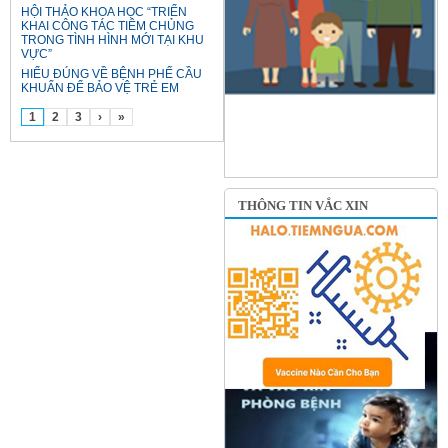
HỘI THẢO KHOA HỌC “TRIỂN
KHAI CÔNG TÁC TIÊM CHỦNG
TRONG TÌNH HÌNH MỚI TẠI KHU
VỰC”
HIỂU ĐÚNG VỀ BỆNH PHẾ CẦU
KHUẨN ĐỂ BẢO VỆ TRẺ EM
1
2
3
›
»
THÔNG TIN VẮC XIN