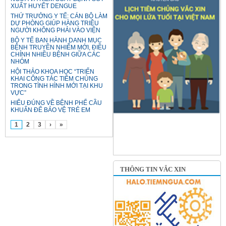
XUẤT HUYẾT DENGUE
THỨ TRƯỞNG Y TẾ: CÁN BỘ LÀM
DỰ PHÒNG GIÚP HÀNG TRIỆU
NGƯỜI KHÔNG PHẢI VÀO VIỆN
BỘ Y TẾ BAN HÀNH DANH MỤC
BỆNH TRUYỀN NHIỄM MỚI, ĐIỀU
CHỈNH NHIỀU BỆNH GIỮA CÁC
NHÓM
HỘI THẢO KHOA HỌC “TRIỂN
KHAI CÔNG TÁC TIÊM CHỦNG
TRONG TÌNH HÌNH MỚI TẠI KHU
VỰC”
HIỂU ĐÚNG VỀ BỆNH PHẾ CẦU
KHUẨN ĐỂ BẢO VỆ TRẺ EM
1
2
3
›
»
THÔNG TIN VẮC XIN