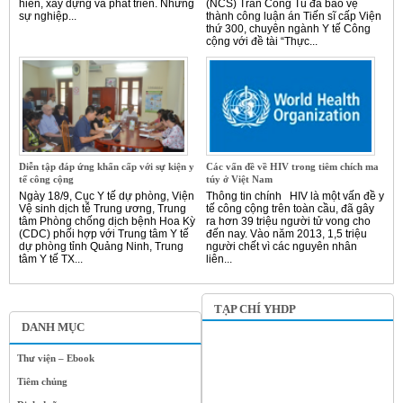
hiến, xây dựng và phát triển. Nhưng
(NCS) Trần Công Tú đã bảo vệ
sự nghiệp...
thành công luận án Tiến sĩ cấp Viện
thứ 300, chuyên ngành Y tế Công
cộng với đề tài “Thực...
Diễn tập đáp ứng khẩn cấp với sự kiện y
Các vấn đề về HIV trong tiêm chích ma
tế công cộng
túy ở Việt Nam
Ngày 18/9, Cục Y tế dự phòng, Viện
Thông tin chính HIV là một vấn đề y
Vệ sinh dịch tễ Trung ương, Trung
tế công cộng trên toàn cầu, đã gây
tâm Phòng chống dịch bệnh Hoa Kỳ
ra hơn 39 triệu người tử vong cho
(CDC) phối hợp với Trung tâm Y tế
đến nay. Vào năm 2013, 1,5 triệu
dự phòng tỉnh Quảng Ninh, Trung
người chết vì các nguyên nhân
tâm Y tế TX...
liên...
TẠP CHÍ YHDP
DANH MỤC
Thư viện – Ebook
Tiêm chủng