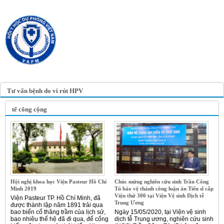
TRANG TIN ĐIỆN TỬ
HỘI Y HỌC DỰ PHÒNG
VIỆT NAM
VIETNAM ASSOCIATION OF
PREVENTIVE MEDICINE
Tư vấn bệnh do vi rút HPV
tế công cộng
Hội nghị khoa học Viện Pasteur Hồ Chí
Chúc mừng nghiên cứu sinh Trần Công
Minh 2019
Tú bảo vệ thành công luận án Tiến sĩ cấp
Viện thứ 300 tại Viện Vệ sinh Dịch tễ
Viện Pasteur TP. Hồ Chí Minh, đã
Trung Ương
được thành lập năm 1891 trải qua
bao biến cố thăng trầm của lịch sử,
Ngày 15/05/2020, tại Viện vệ sinh
bao nhiêu thế hệ đã đi qua, để cống
dịch tễ Trung ương, nghiên cứu sinh