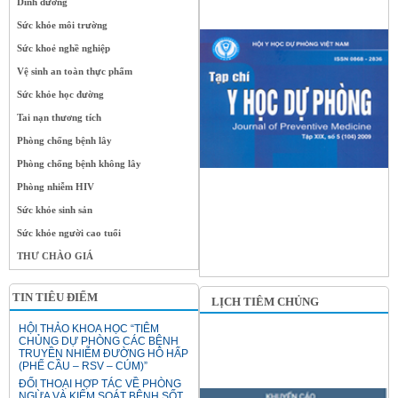
Dinh dưỡng
Sức khỏe môi trường
Sức khoẻ nghề nghiệp
Vệ sinh an toàn thực phẩm
Sức khỏe học đường
Tai nạn thương tích
Phòng chống bệnh lây
Phòng chống bệnh không lây
Phòng nhiễm HIV
Sức khỏe sinh sản
Sức khỏe người cao tuổi
THƯ CHÀO GIÁ
TIN TIÊU ĐIỂM
LỊCH TIÊM CHỦNG
HỘI THẢO KHOA HỌC “TIÊM
CHỦNG DỰ PHÒNG CÁC BỆNH
TRUYỀN NHIỄM ĐƯỜNG HÔ HẤP
(PHẾ CẦU – RSV – CÚM)”
ĐỐI THOẠI HỢP TÁC VỀ PHÒNG
NGỪA VÀ KIỂM SOÁT BỆNH SỐT