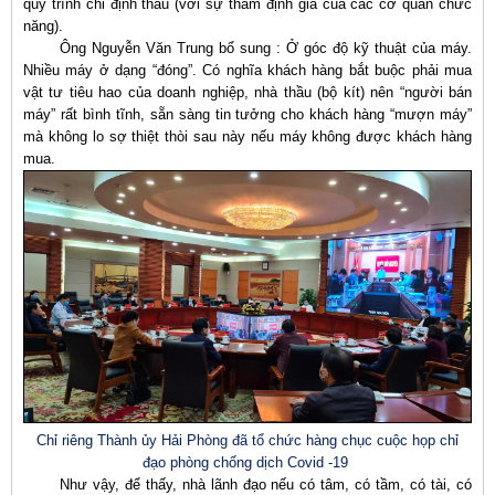
quy trình chỉ định thầu (với sự thẩm định giá của các cơ quan chức
năng).
Ông Nguyễn Văn Trung bổ sung : Ở góc độ kỹ thuật của máy.
Nhiều máy ở dạng “đóng”. Có nghĩa khách hàng bắt buộc phải mua
vật tư tiêu hao của doanh nghiệp, nhà thầu (bộ kít) nên “người bán
máy” rất bình tĩnh, sẵn sàng tin tưởng cho khách hàng “mượn máy”
mà không lo sợ thiệt thòi sau này nếu máy không được khách hàng
mua.
Chỉ riêng Thành ủy Hải Phòng đã tổ chức hàng chục cuộc họp chỉ
đạo phòng chống dịch Covid -19
Như vậy, để thấy, nhà lãnh đạo nếu có tâm, có tầm, có tài, có