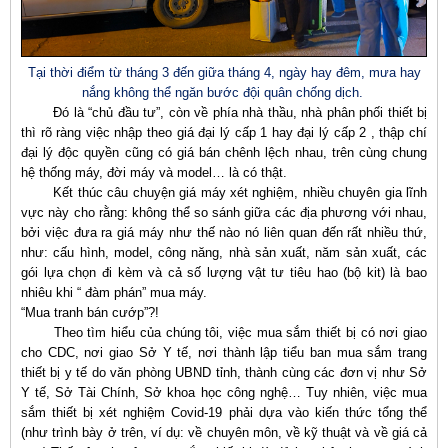
Tại thời điểm từ tháng 3 đến giữa tháng 4, ngày hay đêm, mưa hay
nắng không thể ngăn bước đội quân chống dịch.
Đó là “chủ đầu tư”, còn về phía nhà thầu, nhà phân phối thiết bị
thì rõ ràng việc nhập theo giá đại lý cấp 1 hay đại lý cấp 2 , thập chí
đại lý độc quyền cũng có giá bán chênh lệch nhau, trên cùng chung
hệ thống máy, đời máy và model… là có thật.
Kết thúc câu chuyện giá máy xét nghiệm, nhiều chuyên gia lĩnh
vực này cho rằng: không thể so sánh giữa các địa phương với nhau,
bởi việc đưa ra giá máy như thế nào nó liên quan đến rất nhiều thứ,
như: cấu hình, model, công năng, nhà sản xuất, năm sản xuất, các
gói lựa chọn đi kèm và cả số lượng vật tư tiêu hao (bộ kit) là bao
nhiêu khi “ đàm phán” mua máy.
“Mua tranh bán cướp”?!
Theo tìm hiểu của chúng tôi, việc mua sắm thiết bị có nơi giao
cho CDC, nơi giao Sở Y tế, nơi thành lập tiểu ban mua sắm trang
thiết bị y tế do văn phòng UBND tỉnh, thành cùng các đơn vị như Sở
Y tế, Sở Tài Chính, Sở khoa học công nghệ… Tuy nhiên, việc mua
sắm thiết bị xét nghiệm Covid-19 phải dựa vào kiến thức tổng thể
(như trình bày ở trên, ví dụ: về chuyên môn, về kỹ thuật và về giá cả