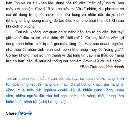
bản lĩnh và cả sự khéo léo, dung hòa thì việc “mắc bẫy” người bán
máy xét nghiệm Covid-19 là khó xảy ra. Và dĩ nhiên, địa phương có
cái để dùng trong lúc nước sôi lửa bỏng và nhân dân được nhờ
(không lo lắng hoang mang) để tạo điều kiện cho phát triển KT-XH sau
khi dịch đi xuống.
Còn nếu không, cơ quan chức năng cần làm rõ có việc “bắt tay”
giữa chủ đầu tư với nhà thầu để “thổi giá”?. Có hay không việc lợi
dụng khan hiếm thiết bị mà giá máy tăng lên. Hay các doanh nghiệp,
nhà thầu đã nhân tình hình dịch bệnh khó nhập máy để “nâng giá”?.
Có hay không, một số tỉnh thành vì đặt lòng tin vào nhà thầu do “năng
lực có hạn” nên đã mua hệ thống xét nghiệm Covid -19 với giá cao?
#Báo Thời báo kinh doanh
ăn chênh lệch
,
bắt 7 cán bộ
,
bắt tay
,
cơ quan chức năng khởi
Tag:
tố
,
doanh nghiệp để nâng giá máy
,
địa phương khác
,
giá hàng tỷ
đồng
,
mua máy xét nghiệm covid -19 đã khiến cộng đồng
,
nhân
viên
,
nhiều người đặt câu hỏi nghi ngờ:
,
nổi sóng
,
thổi
,
trung tâm
kiểm soát bệnh tật (cdc) hà nội
,
việc
,
Share: