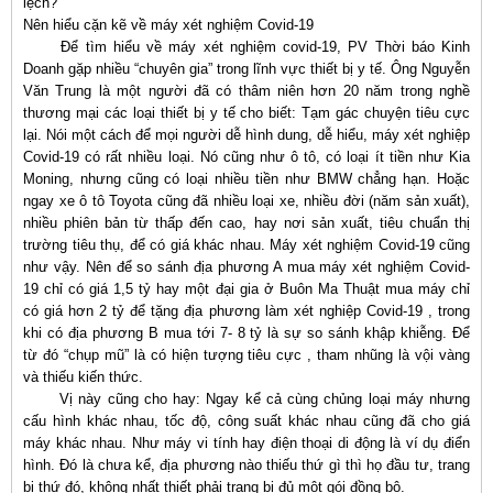
lệch?
Nên hiểu cặn kẽ về máy xét nghiệm Covid-19
Để tìm hiểu về máy xét nghiệm covid-19, PV Thời báo Kinh
Doanh gặp nhiều “chuyên gia” trong lĩnh vực thiết bị y tế. Ông Nguyễn
Văn Trung là một người đã có thâm niên hơn 20 năm trong nghề
thương mại các loại thiết bị y tế cho biết: Tạm gác chuyện tiêu cực
lại. Nói một cách để mọi người dễ hình dung, dễ hiểu, máy xét nghiệp
Covid-19 có rất nhiều loại. Nó cũng như ô tô, có loại ít tiền như Kia
Moning, nhưng cũng có loại nhiều tiền như BMW chẳng hạn. Hoặc
ngay xe ô tô Toyota cũng đã nhiều loại xe, nhiều đời (năm sản xuất),
nhiều phiên bản từ thấp đến cao, hay nơi sản xuất, tiêu chuẩn thị
trường tiêu thụ, để có giá khác nhau. Máy xét nghiệm Covid-19 cũng
như vậy. Nên để so sánh địa phương A mua máy xét nghiệm Covid-
19 chỉ có giá 1,5 tỷ hay một đại gia ở Buôn Ma Thuật mua máy chỉ
có giá hơn 2 tỷ để tặng địa phương làm xét nghiệp Covid-19 , trong
khi có địa phương B mua tới 7- 8 tỷ là sự so sánh khập khiễng. Để
từ đó “chụp mũ” là có hiện tượng tiêu cực , tham nhũng là vội vàng
và thiếu kiến thức.
Vị này cũng cho hay: Ngay kể cả cùng chủng loại máy nhưng
cấu hình khác nhau, tốc độ, công suất khác nhau cũng đã cho giá
máy khác nhau. Như máy vi tính hay điện thoại di động là ví dụ điển
hình. Đó là chưa kể, địa phương nào thiếu thứ gì thì họ đầu tư, trang
bị thứ đó, không nhất thiết phải trang bị đủ một gói đồng bộ.