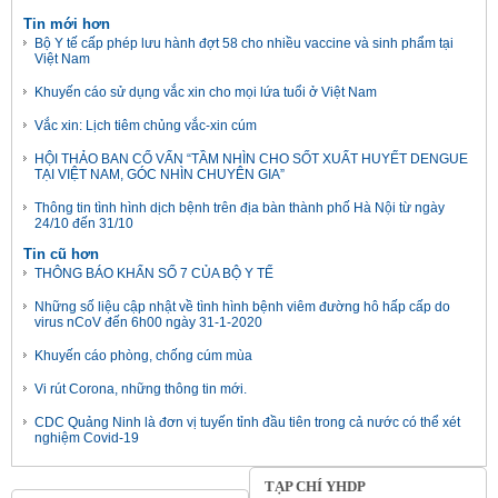
Tin mới hơn
Bộ Y tế cấp phép lưu hành đợt 58 cho nhiều vaccine và sinh phẩm tại
Việt Nam
Khuyến cáo sử dụng vắc xin cho mọi lứa tuổi ở Việt Nam
Vắc xin: Lịch tiêm chủng vắc-xin cúm
HỘI THẢO BAN CỐ VẤN “TẦM NHÌN CHO SỐT XUẤT HUYẾT DENGUE
TẠI VIỆT NAM, GÓC NHÌN CHUYÊN GIA”
Thông tin tình hình dịch bệnh trên địa bàn thành phố Hà Nội từ ngày
24/10 đến 31/10
Tin cũ hơn
THÔNG BÁO KHẨN SỐ 7 CỦA BỘ Y TẾ
Những số liệu cập nhật về tình hình bệnh viêm đường hô hấp cấp do
virus nCoV đến 6h00 ngày 31-1-2020
Khuyến cáo phòng, chống cúm mùa
Vi rút Corona, những thông tin mới.
CDC Quảng Ninh là đơn vị tuyến tỉnh đầu tiên trong cả nước có thể xét
nghiệm Covid-19
TẠP CHÍ YHDP