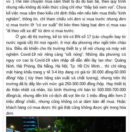
vv. ).Thế nên chuyện mua sắm thiết bị dù đủ ban bệ, theo quy trình
nhưng nếu không đủ kiến thức cũng chỉ như “thầy bói xem voi”. Chưa
kể việc mua sắm theo kiểu chỉ định thầu nên nếu bên mua thiếu “kinh
nghiệm”, thông tin, chỉ tham chiếu với đơn vị mua trước nhưng đơn
vị mua trước lỡ “có sơ suất” thì kéo theo hàng loạt đơn vị mua sau
“đi theo vết xe đổ” từ đơn vị mua trước.
Ở góc độ thị trường, kể từ khi có BN số 17 (các chuyến bay từ
nước ngoài về) thì mọi người, ở mọi địa phương như ngồi trên chảo
lửa. Điều đó khiến cho thị trường thiết bị y tế nói chung và máy xét
nghiệm Covid-19 nói riêng càng “sốt nóng”. Những địa phương có
nguy cơ cao bị Covid-19 xâm nhập dễ dẫn đến lây lan như: Quảng
Ninh, Hải Phòng, Đà Nẵng, Hà Nội, Tp. Hồ Chí Minh… thì chỉ riêng
mặt hàng khẩu trang y tế 3-4 lớp đang có giá từ 30.000 đồng-50.000
đồng/ hộp ( tùy theo hãng sản xuất và chất lượng), nhưng trên thị
trường đã bị đẩy lên với mức giá 250-300.000 đồng /hộp. Hay thiết bị
đo thân nhiệt cá nhân, lúc bình thường chỉ bán từ 500.000-700.000
đồng/cái, nhưng đến khi có dịch đã vọt lên từ 1 triệu đồng đến hơn 2
triệu đồng/ chiếc, nhưng cũng không có ai dám bán để mua. Hoặc
khách hàng có mua được thì giá thật cũng không được ghi trong hóa
đơn.