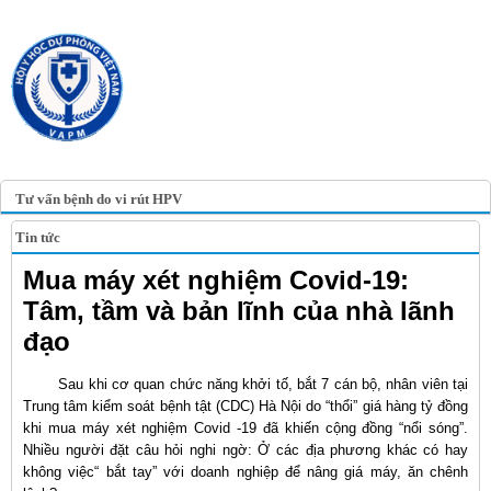
TRANG TIN ĐIỆN TỬ
HỘI Y HỌC DỰ PHÒNG
VIỆT NAM
VIETNAM ASSOCIATION OF
PREVENTIVE MEDICINE
Tư vấn bệnh do vi rút HPV
Tin tức
Mua máy xét nghiệm Covid-19:
Tâm, tầm và bản lĩnh của nhà lãnh
đạo
Sau khi cơ quan chức năng khởi tố, bắt 7 cán bộ, nhân viên tại
Trung tâm kiểm soát bệnh tật (CDC) Hà Nội do “thổi” giá hàng tỷ đồng
khi mua máy xét nghiệm Covid -19 đã khiến cộng đồng “nổi sóng”.
Nhiều người đặt câu hỏi nghi ngờ: Ở các địa phương khác có hay
không việc“ bắt tay” với doanh nghiệp để nâng giá máy, ăn chênh