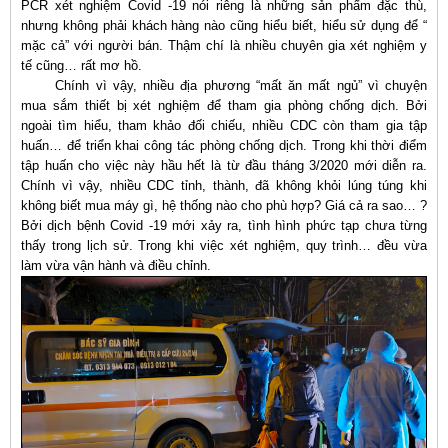
PCR xét nghiệm Covid -19 nói riêng là những sản phẩm đặc thù,
nhưng không phải khách hàng nào cũng hiểu biết, hiểu sử dụng để “
mặc cả” với người bán. Thậm chí là nhiều chuyên gia xét nghiệm y
tế cũng… rất mơ hồ.
Chính vì vậy, nhiều địa phương “mất ăn mất ngủ” vì chuyện
mua sắm thiết bị xét nghiệm để tham gia phòng chống dịch. Bởi
ngoài tìm hiểu, tham khảo đối chiếu, nhiều CDC còn tham gia tập
huấn… để triển khai công tác phòng chống dịch. Trong khi thời điểm
tập huấn cho việc này hầu hết là từ đầu tháng 3/2020 mới diễn ra.
Chính vì vậy, nhiều CDC tỉnh, thành, đã không khỏi lúng túng khi
không biết mua máy gì, hệ thống nào cho phù hợp? Giá cả ra sao… ?
Bởi dịch bệnh Covid -19 mới xảy ra, tình hình phức tạp chưa từng
thấy trong lịch sử. Trong khi việc xét nghiệm, quy trình… đều vừa
làm vừa vận hành và điều chỉnh.