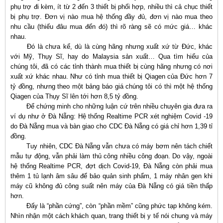
phụ trợ đi kèm, ít từ 2 đến 3 thiết bị phối hợp, nhiều thì cả chục thiết
bị phụ trợ. Đơn vị nào mua hệ thống đầy đủ, đơn vị nào mua theo
nhu cầu (thiếu đâu mua đến đó) thì rõ ràng sẽ có mức giá… khác
nhau.
Đó là chưa kể, dù là cùng hãng nhưng xuất xứ từ Đức, khác
với Mỹ, Thụy Sĩ, hay do Malaysia sản xuất… Qua tìm hiểu của
chúng tôi, đã có các tỉnh thành mua thiết bị cùng hãng nhưng có nơi
xuất xứ khác nhau. Như có tỉnh mua thiết bị Qiagen của Đức hơn 7
tỷ đồng, nhưng theo một bảng báo giá chúng tôi có thì một hệ thống
Qiagen của Thụy Sĩ lên tới hơn 8,5 tỷ đồng.
Để chứng minh cho những luận cứ trên nhiều chuyên gia đưa ra
ví dụ như ở Đà Nẵng: Hệ thống Realtime PCR xét nghiệm Covid -19
do Đà Nẵng mua và bàn giao cho CDC Đà Nẵng có giá chỉ hơn 1,39 tỉ
đồng.
Tuy nhiên, CDC Đà Nẵng vẫn chưa có máy bơm nên tách chiết
mẫu tự động, vẫn phải làm thủ công nhiều công đoạn. Do vậy, ngoài
hệ thống Realtime PCR, đợt dịch Covid-19, Đà Nẵng còn phải mua
thêm 1 tủ lạnh âm sâu để bảo quản sinh phẩm, 1 máy nhân gen khi
máy cũ không đủ công suất nên máy của Đà Nẵng có giá tiền thấp
hơn.
Đấy là “phần cứng”, còn “phần mềm” cũng phức tạp không kém.
Nhìn nhận một cách khách quan, trang thiết bị y tế nói chung và máy