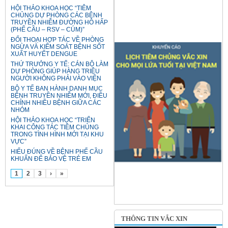
HỘI THẢO KHOA HỌC “TIÊM
CHỦNG DỰ PHÒNG CÁC BỆNH
TRUYỀN NHIỄM ĐƯỜNG HÔ HẤP
(PHẾ CẦU – RSV – CÚM)”
ĐỐI THOẠI HỢP TÁC VỀ PHÒNG
NGỪA VÀ KIỂM SOÁT BỆNH SỐT
XUẤT HUYẾT DENGUE
THỨ TRƯỞNG Y TẾ: CÁN BỘ LÀM
DỰ PHÒNG GIÚP HÀNG TRIỆU
NGƯỜI KHÔNG PHẢI VÀO VIỆN
BỘ Y TẾ BAN HÀNH DANH MỤC
BỆNH TRUYỀN NHIỄM MỚI, ĐIỀU
CHỈNH NHIỀU BỆNH GIỮA CÁC
NHÓM
HỘI THẢO KHOA HỌC “TRIỂN
KHAI CÔNG TÁC TIÊM CHỦNG
TRONG TÌNH HÌNH MỚI TẠI KHU
VỰC”
HIỂU ĐÚNG VỀ BỆNH PHẾ CẦU
KHUẨN ĐỂ BẢO VỆ TRẺ EM
1
2
3
›
»
THÔNG TIN VẮC XIN