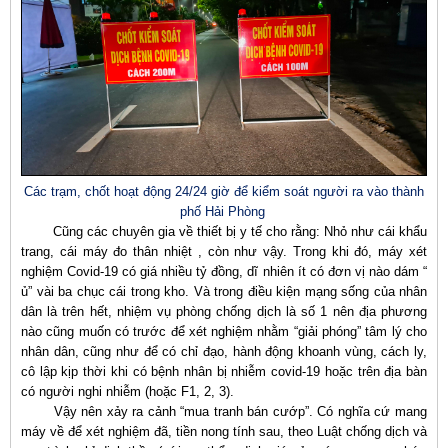
Các trạm, chốt hoạt động 24/24 giờ để kiểm soát người ra vào thành
phố Hải Phòng
Cũng các chuyên gia về thiết bị y tế cho rằng: Nhỏ như cái khẩu
trang, cái máy đo thân nhiệt , còn như vậy. Trong khi đó, máy xét
nghiệm Covid-19 có giá nhiều tỷ đồng, dĩ nhiên ít có đơn vị nào dám “
ủ” vài ba chục cái trong kho. Và trong điều kiện mạng sống của nhân
dân là trên hết, nhiệm vụ phòng chống dịch là số 1 nên địa phương
nào cũng muốn có trước để xét nghiệm nhằm “giải phóng” tâm lý cho
nhân dân, cũng như để có chỉ đạo, hành động khoanh vùng, cách ly,
cô lập kịp thời khi có bệnh nhân bị nhiễm covid-19 hoặc trên địa bàn
có người nghi nhiễm (hoặc F1, 2, 3).
Vậy nên xảy ra cảnh “mua tranh bán cướp”. Có nghĩa cứ mang
máy về để xét nghiệm đã, tiền nong tính sau, theo Luật chống dịch và