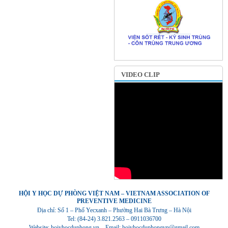
VIDEO CLIP
HỘI Y HỌC DỰ PHÒNG VIỆT NAM – VIETNAM ASSOCIATION OF
PREVENTIVE MEDICINE
Địa chỉ: Số 1 – Phố Yecxanh – Phường Hai Bà Trưng – Hà Nội
Tel: (84-24) 3.821.2563 – 0911036700
Website: hoiyhocduphong.vn – Email: hoiyhocduphongvn@gmail.com