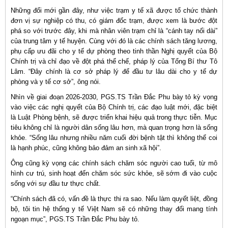
Những đổi mới gần đây, như việc trạm y tế xã được tổ chức thành
đơn vị sự nghiệp có thu, có giám đốc trạm, được xem là bước đột
phá so với trước đây, khi mà nhân viên trạm chỉ là “cánh tay nối dài”
của trung tâm y tế huyện. Cùng với đó là các chính sách tăng lương,
phụ cấp ưu đãi cho y tế dự phòng theo tinh thần Nghị quyết của Bộ
Chính trị và chỉ đạo về đột phá thể chế, pháp lý của Tổng Bí thư Tô
Lâm. “Đây chính là cơ sở pháp lý để đầu tư lâu dài cho y tế dự
phòng và y tế cơ sở”, ông nói.
Nhìn về giai đoạn 2026-2030, PGS.TS Trần Đắc Phu bày tỏ kỳ vọng
vào việc các nghị quyết của Bộ Chính trị, các đạo luật mới, đặc biệt
là Luật Phòng bệnh, sẽ được triển khai hiệu quả trong thực tiễn. Mục
tiêu không chỉ là người dân sống lâu hơn, mà quan trọng hơn là sống
khỏe. “Sống lâu nhưng nhiều năm cuối đời bệnh tật thì không thể coi
là hạnh phúc, cũng không bảo đảm an sinh xã hội”.
Ông cũng kỳ vọng các chính sách chăm sóc người cao tuổi, từ mô
hình cư trú, sinh hoạt đến chăm sóc sức khỏe, sẽ sớm đi vào cuộc
sống với sự đầu tư thực chất.
“Chính sách đã có, vấn đề là thực thi ra sao. Nếu làm quyết liệt, đồng
bộ, tôi tin hệ thống y tế Việt Nam sẽ có những thay đổi mang tính
ngoạn mục”, PGS.TS Trần Đắc Phu bày tỏ.