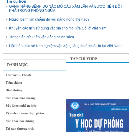
Tin cũ hơn
GÁNH NẶNG BỆNH DO NÃO MÔ CẦU XÂM LẤN VÀ BƯỚC TIẾN ĐỘT
PHÁ TRONG PHÒNG NGỪA
Người bệnh tim chống đỡ với nắng nóng thế nào?
Khuyến cáo lịch sử dụng vắc xin cho mọi lứa tuổi ở Việt Nam
Từ nghiên cứu đến vận động chính sách
Hội thảo chia sẻ kinh nghiệm vận động tăng thuế thuốc lá tại Việt Nam
TẠP CHÍ YHDP
DANH MỤC
Thư viện – Ebook
Tiêm chủng
Dinh dưỡng
Sức khỏe môi trường
Sức khoẻ nghề nghiệp
Vệ sinh an toàn thực phẩm
Sức khỏe học đường
Tai nạn thương tích