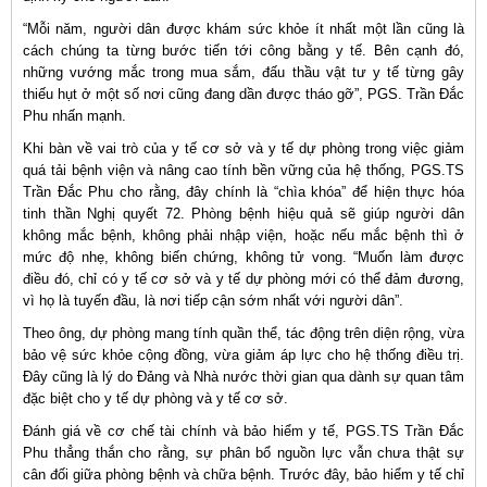
“Mỗi năm, người dân được khám sức khỏe ít nhất một lần cũng là
cách chúng ta từng bước tiến tới công bằng y tế. Bên cạnh đó,
những vướng mắc trong mua sắm, đấu thầu vật tư y tế từng gây
thiếu hụt ở một số nơi cũng đang dần được tháo gỡ”, PGS. Trần Đắc
Phu nhấn mạnh.
Khi bàn về vai trò của y tế cơ sở và y tế dự phòng trong việc giảm
quá tải bệnh viện và nâng cao tính bền vững của hệ thống, PGS.TS
Trần Đắc Phu cho rằng, đây chính là “chìa khóa” để hiện thực hóa
tinh thần Nghị quyết 72. Phòng bệnh hiệu quả sẽ giúp người dân
không mắc bệnh, không phải nhập viện, hoặc nếu mắc bệnh thì ở
mức độ nhẹ, không biến chứng, không tử vong. “Muốn làm được
điều đó, chỉ có y tế cơ sở và y tế dự phòng mới có thể đảm đương,
vì họ là tuyến đầu, là nơi tiếp cận sớm nhất với người dân”.
Theo ông, dự phòng mang tính quần thể, tác động trên diện rộng, vừa
bảo vệ sức khỏe cộng đồng, vừa giảm áp lực cho hệ thống điều trị.
Đây cũng là lý do Đảng và Nhà nước thời gian qua dành sự quan tâm
đặc biệt cho y tế dự phòng và y tế cơ sở.
Đánh giá về cơ chế tài chính và bảo hiểm y tế, PGS.TS Trần Đắc
Phu thẳng thắn cho rằng, sự phân bổ nguồn lực vẫn chưa thật sự
cân đối giữa phòng bệnh và chữa bệnh. Trước đây, bảo hiểm y tế chỉ