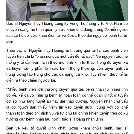
Bác sĩ Nguyễn Huy Hoàng cũng kỳ vọng, hệ thống y tế Việt Nam sẽ
chuyển sang mô hình quản lý sức khỏe chủ động, trong đó mỗi người
dân có hồ sơ sức khỏe điện tử và được theo dõi nguy cơ bệnh tật từ
sớm
Theo bác sĩ Nguyễn Huy Hoàng, tình trạng quá tải tại các bệnh viện
tuyến trên chỉ là “phần nổi của một vấn đề rất sâu”. Về nguyên tắc, hệ
thống y tế cần vận hành theo mô hình kim tự tháp, trong đó tuyến xã
và huyện xử lý phần lớn các bệnh thông thường, còn tuyến tỉnh và
trung ương tập trung cho các ca nặng, ca khó. Tuy nhiên, thực tế lại
diễn ra theo chiều ngược lại.
“Nhiều bệnh viện lớn thường xuyên quá tải, bệnh nhân từ nhiều tỉnh
đổ về, kể cả với những bệnh lý hoàn toàn có thể quản lý tốt ở tuyến
cơ sở như tăng huyết áp hay đái tháo đường. Nguyên nhân chủ yếu
là do người dân thiếu niềm tin vào tuyến dưới, cùng với cơ chế
thanh toán theo phí dịch vụ và tự chủ tài chính khiến tuyến trên có xu
hướng giữ bệnh nhân lâu hơn”, bác sĩ Hoàng nhận định
Bàn về yếu tố quyết định chất lượng khám chữa bệnh, bác sĩ