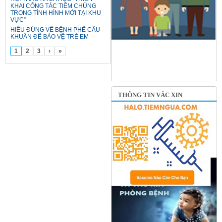
KHAI CÔNG TÁC TIÊM CHỦNG
TRONG TÌNH HÌNH MỚI TẠI KHU
VỰC”
HIỂU ĐÚNG VỀ BỆNH PHẾ CẦU
KHUẨN ĐỂ BẢO VỆ TRẺ EM
1
2
3
›
»
THÔNG TIN VẮC XIN