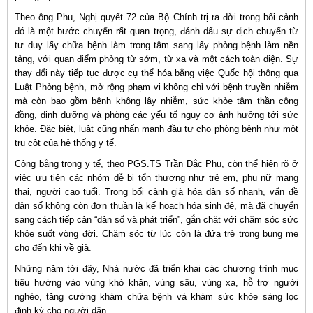
Theo ông Phu, Nghị quyết 72 của Bộ Chính trị ra đời trong bối cảnh
đó là một bước chuyển rất quan trọng, đánh dấu sự dịch chuyển từ
tư duy lấy chữa bệnh làm trọng tâm sang lấy phòng bệnh làm nền
tảng, với quan điểm phòng từ sớm, từ xa và một cách toàn diện. Sự
thay đổi này tiếp tục được cụ thể hóa bằng việc Quốc hội thông qua
Luật Phòng bệnh, mở rộng phạm vi không chỉ với bệnh truyền nhiễm
mà còn bao gồm bệnh không lây nhiễm, sức khỏe tâm thần cộng
đồng, dinh dưỡng và phòng các yếu tố nguy cơ ảnh hưởng tới sức
khỏe. Đặc biệt, luật cũng nhấn mạnh đầu tư cho phòng bệnh như một
trụ cột của hệ thống y tế.
Công bằng trong y tế, theo PGS.TS Trần Đắc Phu, còn thể hiện rõ ở
việc ưu tiên các nhóm dễ bị tổn thương như trẻ em, phụ nữ mang
thai, người cao tuổi. Trong bối cảnh già hóa dân số nhanh, vấn đề
dân số không còn đơn thuần là kế hoạch hóa sinh đẻ, mà đã chuyển
sang cách tiếp cận “dân số và phát triển”, gắn chặt với chăm sóc sức
khỏe suốt vòng đời. Chăm sóc từ lúc còn là đứa trẻ trong bụng mẹ
cho đến khi về già.
Những năm tới đây, Nhà nước đã triển khai các chương trình mục
tiêu hướng vào vùng khó khăn, vùng sâu, vùng xa, hỗ trợ người
nghèo, tăng cường khám chữa bệnh và khám sức khỏe sàng lọc
định kỳ cho người dân.