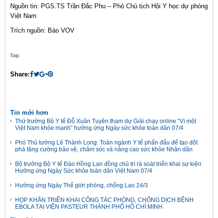
Nguồn tin: PGS.TS Trần Đắc Phu – Phó Chủ tịch Hội Y học dự phòng
Việt Nam
Trích nguồn: Báo VOV
Tag:
Share:
Tin mới hơn
Thứ trưởng Bộ Y tế Đỗ Xuân Tuyên tham dự Giải chạy online “Vì một
Việt Nam khỏe mạnh” hưởng ứng Ngày sức khỏe toàn dân 07/4
Phó Thủ tướng Lê Thành Long: Toàn ngành Y tế phấn đấu để tạo đột
phá tăng cường bảo vệ, chăm sóc và nâng cao sức khỏe Nhân dân
Bộ trưởng Bộ Y tế Đào Hồng Lan đồng chủ trì rà soát triển khai sự kiện
Hưởng ứng Ngày Sức khỏe toàn dân Việt Nam 07/4
Hưởng ứng Ngày Thế giới phòng, chống Lao 24/3
HỌP KHẨN TRIỂN KHAI CÔNG TÁC PHÒNG, CHỐNG DỊCH BỆNH
EBOLA TẠI VIỆN PASTEUR THÀNH PHỐ HỒ CHÍ MINH