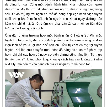
đề đáng lo ngại. Cùng một bệnh, hành trình khám chữa của người
dân ở các đô thị lớn rất khác so với người dân ở vùng cao, vùng
sâu. Ở đô thị, người bệnh có thể dễ dàng tiếp cận bệnh viện tuyến
cuối, trong khi ở miền núi, nhiều người phải đi cả ngày đường, tốn
kém chi phí đi lại, ăn ở, thậm chí phải bán tài sản mới đủ tiền điều
trị”, bác sĩ Hoàng phân tích.
Ông dẫn chứng trường hợp một bệnh nhân ở Hoàng Su Phì mắc
bệnh tim bẩm sinh, đã có chỉ định phẫu thuật từ sớm nhưng do điều
kiện kinh tế và đi lại hạn chế nên chỉ điều trị cầm chừng tại tuyến
huyện. Khi lên được tuyến trên, bệnh đã nặng hơn, ca mổ phức tạp
hơn, chi phí cao hơn và nguy cơ biến chứng cũng tăng lên. Từ thực
tế này, bác sĩ Hoàng cho rằng, khoảng cách tiếp cận không chỉ nằm
ở địa lý, mà còn ở khả năng chi trả và nhận thức về bệnh tật.