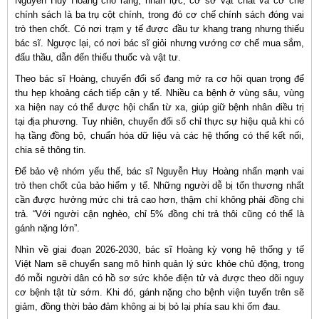
Nguyễn Huy Hoàng cho rằng, nhân lực, cơ sở vật chất và cơ chế
chính sách là ba trụ cột chính, trong đó cơ chế chính sách đóng vai
trò then chốt. Có nơi trạm y tế được đầu tư khang trang nhưng thiếu
bác sĩ. Ngược lại, có nơi bác sĩ giỏi nhưng vướng cơ chế mua sắm,
đấu thầu, dẫn đến thiếu thuốc và vật tư.
Theo bác sĩ Hoàng, chuyển đổi số đang mở ra cơ hội quan trọng để
thu hẹp khoảng cách tiếp cận y tế. Nhiều ca bệnh ở vùng sâu, vùng
xa hiện nay có thể được hội chẩn từ xa, giúp giữ bệnh nhân điều trị
tại địa phương. Tuy nhiên, chuyển đổi số chỉ thực sự hiệu quả khi có
hạ tầng đồng bộ, chuẩn hóa dữ liệu và các hệ thống có thể kết nối,
chia sẻ thông tin.
Để bảo vệ nhóm yếu thế, bác sĩ Nguyễn Huy Hoàng nhấn mạnh vai
trò then chốt của bảo hiểm y tế. Những người dễ bị tổn thương nhất
cần được hưởng mức chi trả cao hơn, thậm chí không phải đồng chi
trả. “Với người cận nghèo, chỉ 5% đồng chi trả thôi cũng có thể là
gánh nặng lớn”.
Nhìn về giai đoạn 2026-2030, bác sĩ Hoàng kỳ vọng hệ thống y tế
Việt Nam sẽ chuyển sang mô hình quản lý sức khỏe chủ động, trong
đó mỗi người dân có hồ sơ sức khỏe điện tử và được theo dõi nguy
cơ bệnh tật từ sớm. Khi đó, gánh nặng cho bệnh viện tuyến trên sẽ
giảm, đồng thời bảo đảm không ai bị bỏ lại phía sau khi ốm đau.