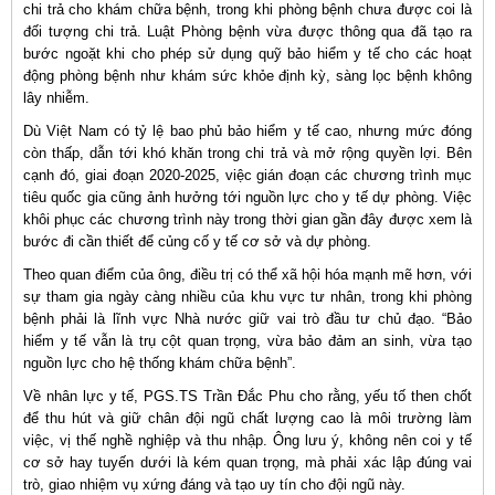
chi trả cho khám chữa bệnh, trong khi phòng bệnh chưa được coi là
đối tượng chi trả. Luật Phòng bệnh vừa được thông qua đã tạo ra
bước ngoặt khi cho phép sử dụng quỹ bảo hiểm y tế cho các hoạt
động phòng bệnh như khám sức khỏe định kỳ, sàng lọc bệnh không
lây nhiễm.
Dù Việt Nam có tỷ lệ bao phủ bảo hiểm y tế cao, nhưng mức đóng
còn thấp, dẫn tới khó khăn trong chi trả và mở rộng quyền lợi. Bên
cạnh đó, giai đoạn 2020-2025, việc gián đoạn các chương trình mục
tiêu quốc gia cũng ảnh hưởng tới nguồn lực cho y tế dự phòng. Việc
khôi phục các chương trình này trong thời gian gần đây được xem là
bước đi cần thiết để củng cố y tế cơ sở và dự phòng.
Theo quan điểm của ông, điều trị có thể xã hội hóa mạnh mẽ hơn, với
sự tham gia ngày càng nhiều của khu vực tư nhân, trong khi phòng
bệnh phải là lĩnh vực Nhà nước giữ vai trò đầu tư chủ đạo. “Bảo
hiểm y tế vẫn là trụ cột quan trọng, vừa bảo đảm an sinh, vừa tạo
nguồn lực cho hệ thống khám chữa bệnh”.
Về nhân lực y tế, PGS.TS Trần Đắc Phu cho rằng, yếu tố then chốt
để thu hút và giữ chân đội ngũ chất lượng cao là môi trường làm
việc, vị thế nghề nghiệp và thu nhập. Ông lưu ý, không nên coi y tế
cơ sở hay tuyến dưới là kém quan trọng, mà phải xác lập đúng vai
trò, giao nhiệm vụ xứng đáng và tạo uy tín cho đội ngũ này.