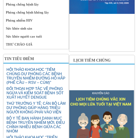
Phòng chống bệnh lây
Phòng chống bệnh không lây
Phòng nhiễm HIV
Sức khỏe sinh sản
Sức khỏe người cao tuổi
THƯ CHÀO GIÁ
TIN TIÊU ĐIỂM
LỊCH TIÊM CHỦNG
HỘI THẢO KHOA HỌC “TIÊM
CHỦNG DỰ PHÒNG CÁC BỆNH
TRUYỀN NHIỄM ĐƯỜNG HÔ HẤP
(PHẾ CẦU – RSV – CÚM)”
ĐỐI THOẠI HỢP TÁC VỀ PHÒNG
NGỪA VÀ KIỂM SOÁT BỆNH SỐT
XUẤT HUYẾT DENGUE
THỨ TRƯỞNG Y TẾ: CÁN BỘ LÀM
DỰ PHÒNG GIÚP HÀNG TRIỆU
NGƯỜI KHÔNG PHẢI VÀO VIỆN
BỘ Y TẾ BAN HÀNH DANH MỤC
BỆNH TRUYỀN NHIỄM MỚI, ĐIỀU
CHỈNH NHIỀU BỆNH GIỮA CÁC
NHÓM
HỘI THẢO KHOA HỌC “TRIỂN