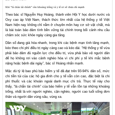
Khi “lá chắn tài chính” còn khoảng trống và y tế cơ sở chưa đủ mạnh
Theo bác sĩ Nguyễn Huy Hoàng, thành viên Hội Y học dưới nước và
Oxy cao áp Việt Nam, thách thức lớn nhất của hệ thống y tế Việt
Nam hiện nay không chỉ nằm ở chuyên môn hay cơ sở vật chất, mà
là bài toán bảo đảm tính bền vững tài chính trong bối cảnh nhu cầu
chăm sóc sức khỏe ngày càng gia tăng.
Dân số đang già hóa nhanh, trong khi các bệnh mạn tính tăng mạnh,
kéo theo chi phí điều trị ngày càng cao và kéo dài. “Hệ thống y tế vừa
phải bảo đảm đủ nguồn lực cho điều trị, vừa phải bảo vệ người dân
để họ không rơi vào cảnh nghèo hóa vì chi phí y tế khi mắc bệnh
nặng hoặc bệnh dài ngày”, bác sĩ Hoàng nhấn mạnh.
Mặc dù tỷ lệ bao phủ bảo hiểm y tế đã đạt trên 93-94% dân số, mức
chi tiền túi của các hộ gia đình cho y tế vẫn còn cao, đặc biệt là chi
phí thuốc và các khoản ngoài danh mục chi trả. Thực tế này cho
thấy, “lá chắn tài chính” của bảo hiểm y tế vẫn tồn tại những khoảng
trống, nhất là với người nghèo, cận nghèo, người cao tuổi sống đơn
thân và người dân vùng sâu, vùng xa.