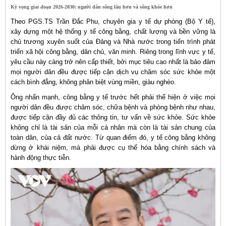
Kỳ vọng giai đoạn 2026-2030: người dân sống lâu hơn và sống khỏe hơn
Theo PGS.TS Trần Đắc Phu, chuyên gia y tế dự phòng (Bộ Y tế),
xây dựng một hệ thống y tế công bằng, chất lượng và bền vững là
chủ trương xuyên suốt của Đảng và Nhà nước trong tiến trình phát
triển xã hội công bằng, dân chủ, văn minh. Riêng trong lĩnh vực y tế,
yêu cầu này càng trở nên cấp thiết, bởi mục tiêu cao nhất là bảo đảm
mọi người dân đều được tiếp cận dịch vụ chăm sóc sức khỏe một
cách bình đẳng, không phân biệt vùng miền, giàu nghèo.
Ông nhấn mạnh, công bằng y tế trước hết phải thể hiện ở việc mọi
người dân đều được chăm sóc, chữa bệnh và phòng bệnh như nhau,
được tiếp cận đầy đủ các thông tin, tư vấn về sức khỏe. Sức khỏe
không chỉ là tài sản của mỗi cá nhân mà còn là tài sản chung của
toàn dân, của cả đất nước. Từ quan điểm đó, y tế công bằng không
dừng ở khái niệm, mà phải được cụ thể hóa bằng chính sách và
hành động thực tiễn.