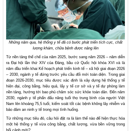
Những năm qua, hệ thống y tế đã có bước phát triển tích cực, chất
lượng khám, chữa bệnh được nâng lên
Từ nền tảng thể chế của năm 2025, bước sang năm 2026 – năm diễn
ra Đại hội lần thứ XIV của Đảng, bầu cử Quốc hội khóa XVI và là
năm đầu triển khai Kế hoạch phát triển kinh tế – xã hội giai đoạn 2026
– 2030, ngành y tế đứng trước yêu cầu đổi mới toàn diện. Trong giai
đoạn 2026-2030, mục tiêu được xác định là xây dựng hệ thống y tế
hiện đại, công bằng, hiệu quả, lấy y tế cơ sở và y tế dự phòng làm
nền tảng, hướng tới bao phủ chăm sóc sức khỏe toàn dân. Đến năm
2030, ngành y tế phấn đấu nâng tuổi thọ trung bình của người Việt
Nam lên khoảng 75,5 tuổi, kiểm soát tốt các bệnh không lây nhiễm và
bảo đảm an ninh y tế trong mọi tình huống.
Từ những mục tiêu đó, câu hỏi đặt ra là làm thế nào để hiện thực hóa
một hệ thống y tế vừa công bằng, chất lượng, vừa bền vững trong
bối cảnh mới?