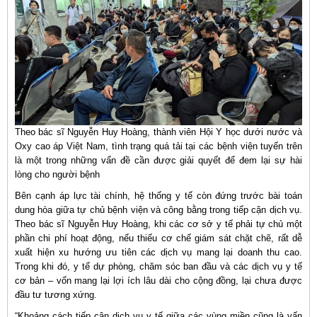
Theo bác sĩ Nguyễn Huy Hoàng, thành viên Hội Y học dưới nước và
Oxy cao áp Việt Nam, tình trạng quá tải tại các bệnh viện tuyến trên
là một trong những vấn đề cần được giải quyết để đem lại sự hài
lòng cho người bệnh
Bên cạnh áp lực tài chính, hệ thống y tế còn đứng trước bài toán
dung hòa giữa tự chủ bệnh viện và công bằng trong tiếp cận dịch vụ.
Theo bác sĩ Nguyễn Huy Hoàng, khi các cơ sở y tế phải tự chủ một
phần chi phí hoạt động, nếu thiếu cơ chế giám sát chặt chẽ, rất dễ
xuất hiện xu hướng ưu tiên các dịch vụ mang lại doanh thu cao.
Trong khi đó, y tế dự phòng, chăm sóc ban đầu và các dịch vụ y tế
cơ bản – vốn mang lại lợi ích lâu dài cho cộng đồng, lại chưa được
đầu tư tương xứng.
“Khoảng cách tiếp cận dịch vụ y tế giữa các vùng miền cũng là vấn