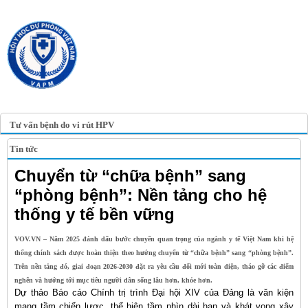
TRANG TIN ĐIỆN TỬ
HỘI Y HỌC DỰ PHÒNG
VIỆT NAM
VIETNAM ASSOCIATION OF
PREVENTIVE MEDICINE
Tư vấn bệnh do vi rút HPV
Tin tức
Chuyển từ “chữa bệnh” sang
“phòng bệnh”: Nền tảng cho hệ
thống y tế bền vững
VOV.VN – Năm 2025 đánh dấu bước chuyển quan trọng của ngành y tế Việt Nam khi hệ
thống chính sách được hoàn thiện theo hướng chuyển từ “chữa bệnh” sang “phòng bệnh”.
Trên nền tảng đó, giai đoạn 2026-2030 đặt ra yêu cầu đổi mới toàn diện, tháo gỡ các điểm
nghẽn và hướng tới mục tiêu người dân sống lâu hơn, khỏe hơn.
Dự thảo Báo cáo Chính trị trình Đại hội XIV của Đảng là văn kiện
mang tầm chiến lược, thể hiện tầm nhìn dài hạn và khát vọng xây