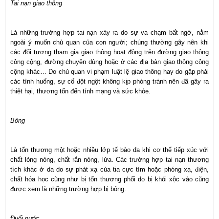
Tai nạn giao thông
Là những trường hợp tai nạn xảy ra do sự va chạm bất ngờ, nằm
ngoài ý muốn chủ quan của con người; chúng thường gây nên khi
các đối tượng tham gia giao thông hoạt động trên đường giao thông
công cộng, đường chuyên dùng hoặc ở các địa bàn giao thông công
cộng khác… Do chủ quan vi phạm luật lệ giao thông hay do gặp phải
các tình huống, sự cố đột ngột không kịp phòng tránh nên đã gây ra
thiệt hại, thương tổn đến tính mạng và sức khỏe.
Bỏng
Là tổn thương một hoặc nhiều lớp tế bào da khi cơ thể tiếp xúc với
chất lỏng nóng, chất rắn nóng, lửa. Các trường hợp tai nạn thương
tích khác ở da do sự phát xạ của tia cực tím hoặc phóng xạ, điện,
chất hóa học cũng như bị tổn thương phổi do bị khói xộc vào cũng
được xem là những trường hợp bị bỏng.
Đuối nước