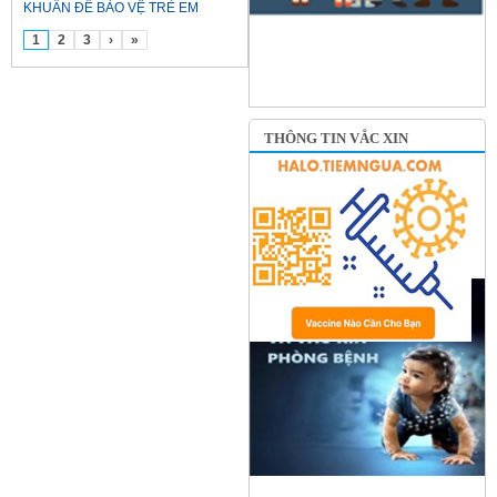
KHUẨN ĐỂ BẢO VỆ TRẺ EM
1
2
3
›
»
THÔNG TIN VẮC XIN