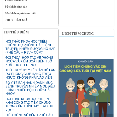
Sức khỏe sinh sản
Sức khỏe người cao tuổi
THƯ CHÀO GIÁ
TIN TIÊU ĐIỂM
LỊCH TIÊM CHỦNG
HỘI THẢO KHOA HỌC “TIÊM
CHỦNG DỰ PHÒNG CÁC BỆNH
TRUYỀN NHIỄM ĐƯỜNG HÔ HẤP
(PHẾ CẦU – RSV – CÚM)”
ĐỐI THOẠI HỢP TÁC VỀ PHÒNG
NGỪA VÀ KIỂM SOÁT BỆNH SỐT
XUẤT HUYẾT DENGUE
THỨ TRƯỞNG Y TẾ: CÁN BỘ LÀM
DỰ PHÒNG GIÚP HÀNG TRIỆU
NGƯỜI KHÔNG PHẢI VÀO VIỆN
BỘ Y TẾ BAN HÀNH DANH MỤC
BỆNH TRUYỀN NHIỄM MỚI, ĐIỀU
CHỈNH NHIỀU BỆNH GIỮA CÁC
NHÓM
HỘI THẢO KHOA HỌC “TRIỂN
KHAI CÔNG TÁC TIÊM CHỦNG
TRONG TÌNH HÌNH MỚI TẠI KHU
VỰC”
HIỂU ĐÚNG VỀ BỆNH PHẾ CẦU