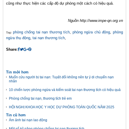
cũng như thực hiện các cấp độ dự phòng một cách có hiệu quả.
Nguồn http://www.impe-qn.org.vn
phòng chống tai nạn thương tích
,
phòng ngừa chủ động
,
phòng
Tag:
ngừa thụ động
,
tai nạn thương tích
,
Share:
Tin mới hơn
Muốn cứu người bị tai nạn: Tuyệt đối không nên tự ý di chuyển nạn
nhân
10 chiến lược phòng ngừa và kiểm soát tai nạn thương tích có hiệu quả
Phòng chống tai nạn, thương tích trẻ em
HỘI NGHỊ KHOA HỌC Y HỌC DỰ PHÒNG TOÀN QUỐC NĂM 2025
Tin cũ hơn
Ám ảnh tai nạn lao động
Một số kỹ năng phòng chống tai nạn thương tích