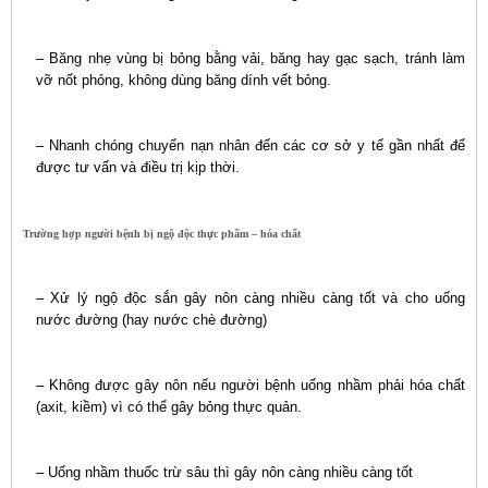
– Băng nhẹ vùng bị bỏng bằng vải, băng hay gạc sạch, tránh làm
vỡ nốt phỏng, không dùng băng dính vết bỏng.
– Nhanh chóng chuyển nạn nhân đến các cơ sở y tế gần nhất để
được tư vấn và điều trị kịp thời.
Trường hợp người bệnh bị ngộ độc thực phẩm – hóa chất
– Xử lý ngộ độc sắn gây nôn càng nhiều càng tốt và cho uống
nước đường (hay nước chè đường)
– Không được gây nôn nếu người bệnh uống nhầm phải hóa chất
(axit, kiềm) vì có thể gây bỏng thực quản.
– Uống nhầm thuốc trừ sâu thì gây nôn càng nhiều càng tốt