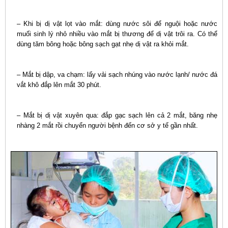
– Khi bị dị vật lọt vào mắt: dùng nước sôi để nguội hoặc nước
muối sinh lý nhỏ nhiều vào mắt bị thương để dị vật trôi ra. Có thể
dùng tăm bông hoặc bông sạch gạt nhẹ dị vật ra khỏi mắt.
– Mắt bị dập, va chạm: lấy vải sạch nhúng vào nước lạnh/ nước đá
vắt khô đắp lên mắt 30 phút.
– Mắt bị dị vật xuyên qua: đắp gạc sạch lên cả 2 mắt, băng nhẹ
nhàng 2 mắt rồi chuyển người bệnh đến cơ sở y tế gần nhất.