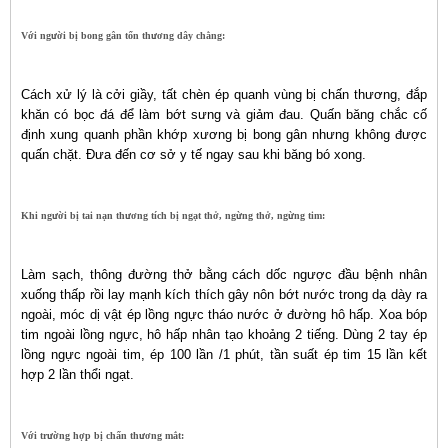
Với người bị bong gân tổn thương dây chằng:
Cách xử lý là cởi giầy, tất chèn ép quanh vùng bị chấn thương, đắp
khăn có bọc đá để làm bớt sưng và giảm đau. Quấn băng chắc cố
định xung quanh phần khớp xương bị bong gân nhưng không được
quấn chặt. Đưa đến cơ sở y tế ngay sau khi băng bó xong.
Khi người bị tai nạn thương tích bị ngạt thở, ngừng thở, ngừng tim:
Làm sạch, thông đường thở bằng cách dốc ngược đầu bệnh nhân
xuống thấp rồi lay mạnh kích thích gây nôn bớt nước trong dạ dày ra
ngoài, móc dị vật ép lồng ngực tháo nước ở đường hô hấp. Xoa bóp
tim ngoài lồng ngực, hô hấp nhân tạo khoảng 2 tiếng. Dùng 2 tay ép
lồng ngực ngoài tim, ép 100 lần /1 phút, tần suất ép tim 15 lần kết
hợp 2 lần thổi ngạt.
Với trường hợp bị chấn thương mắt: