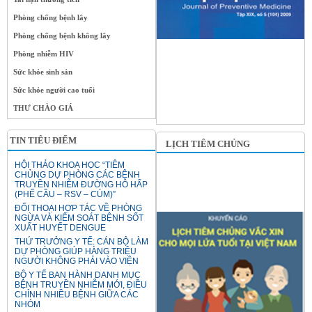
Phòng chống bệnh lây
Phòng chống bệnh không lây
Phòng nhiễm HIV
Sức khỏe sinh sản
Sức khỏe người cao tuổi
THƯ CHÀO GIÁ
TIN TIÊU ĐIỂM
LỊCH TIÊM CHỦNG
HỘI THẢO KHOA HỌC “TIÊM
CHỦNG DỰ PHÒNG CÁC BỆNH
TRUYỀN NHIỄM ĐƯỜNG HÔ HẤP
(PHẾ CẦU – RSV – CÚM)”
ĐỐI THOẠI HỢP TÁC VỀ PHÒNG
NGỪA VÀ KIỂM SOÁT BỆNH SỐT
XUẤT HUYẾT DENGUE
THỨ TRƯỞNG Y TẾ: CÁN BỘ LÀM
DỰ PHÒNG GIÚP HÀNG TRIỆU
NGƯỜI KHÔNG PHẢI VÀO VIỆN
BỘ Y TẾ BAN HÀNH DANH MỤC
BỆNH TRUYỀN NHIỄM MỚI, ĐIỀU
CHỈNH NHIỀU BỆNH GIỮA CÁC
NHÓM