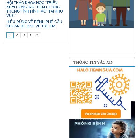
HỘI THẢO KHOA HỌC “TRIỂN
KHAI CÔNG TÁC TIÊM CHỦNG
TRONG TÌNH HÌNH MỚI TẠI KHU
VỰC”
HIỂU ĐÚNG VỀ BỆNH PHẾ CẦU
KHUẨN ĐỂ BẢO VỆ TRẺ EM
1
2
3
›
»
THÔNG TIN VẮC XIN