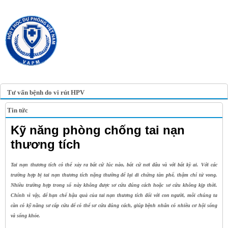
TRANG TIN ĐIỆN TỬ
HỘI Y HỌC DỰ PHÒNG
VIỆT NAM
VIETNAM ASSOCIATION OF
PREVENTIVE MEDICINE
Tư vấn bệnh do vi rút HPV
Tin tức
Kỹ năng phòng chống tai nạn
thương tích
Tai nạn thương tích có thể xảy ra bất cứ lúc nào, bất cứ nơi đâu và với bất kỳ ai. Với các
trường hợp bị tai nạn thương tích nặng thường để lại di chứng tàn phế, thậm chí tử vong.
Nhiều trường hợp trong số này không được sơ cứu đúng cách hoặc sơ cứu không kịp thời.
Chính vì vậy, để hạn chế hậu quả của tai nạn thương tích đối với con người, mỗi chúng ta
cần có kỹ năng sơ cấp cứu để có thể sơ cứu đúng cách, giúp bệnh nhân có nhiều cơ hội sống
và sống khỏe.