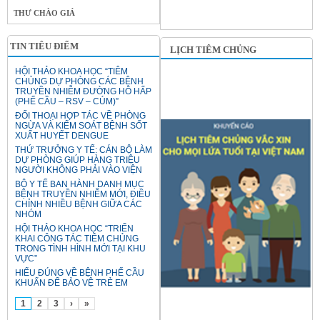
THƯ CHÀO GIÁ
TIN TIÊU ĐIỂM
LỊCH TIÊM CHỦNG
HỘI THẢO KHOA HỌC “TIÊM
CHỦNG DỰ PHÒNG CÁC BỆNH
TRUYỀN NHIỄM ĐƯỜNG HÔ HẤP
(PHẾ CẦU – RSV – CÚM)”
ĐỐI THOẠI HỢP TÁC VỀ PHÒNG
NGỪA VÀ KIỂM SOÁT BỆNH SỐT
XUẤT HUYẾT DENGUE
THỨ TRƯỞNG Y TẾ: CÁN BỘ LÀM
DỰ PHÒNG GIÚP HÀNG TRIỆU
NGƯỜI KHÔNG PHẢI VÀO VIỆN
BỘ Y TẾ BAN HÀNH DANH MỤC
BỆNH TRUYỀN NHIỄM MỚI, ĐIỀU
CHỈNH NHIỀU BỆNH GIỮA CÁC
NHÓM
HỘI THẢO KHOA HỌC “TRIỂN
KHAI CÔNG TÁC TIÊM CHỦNG
TRONG TÌNH HÌNH MỚI TẠI KHU
VỰC”
HIỂU ĐÚNG VỀ BỆNH PHẾ CẦU
KHUẨN ĐỂ BẢO VỆ TRẺ EM
1
2
3
›
»