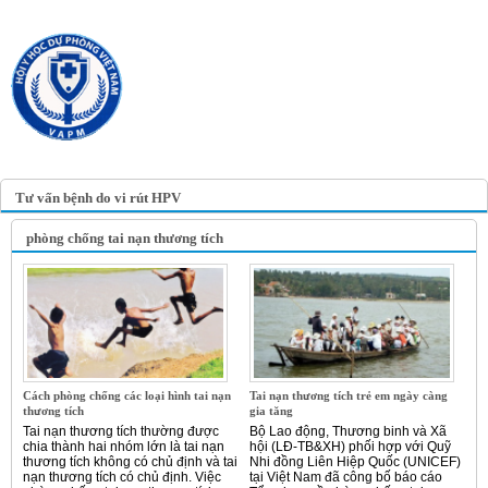
TRANG TIN ĐIỆN TỬ
HỘI Y HỌC DỰ PHÒNG
VIỆT NAM
VIETNAM ASSOCIATION OF
PREVENTIVE MEDICINE
Tư vấn bệnh do vi rút HPV
phòng chống tai nạn thương tích
Cách phòng chống các loại hình tai nạn
Tai nạn thương tích trẻ em ngày càng
thương tích
gia tăng
Tai nạn thương tích thường được
Bộ Lao động, Thương binh và Xã
chia thành hai nhóm lớn là tai nạn
hội (LĐ-TB&XH) phối hợp với Quỹ
thương tích không có chủ định và tai
Nhi đồng Liên Hiệp Quốc (UNICEF)
nạn thương tích có chủ định. Việc
tại Việt Nam đã công bố báo cáo