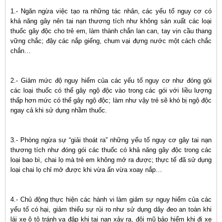
1.- Ngăn ngừa việc tạo ra những tác nhân, các yếu tố nguy cơ có
khả năng gây nên tai nạn thương tích như không sản xuất các loại
thuốc gây độc cho trẻ em, làm thành chắn lan can, tay vịn cầu thang
vững chắc; đậy các nắp giếng, chum vại đựng nước một cách chắc
chắn…
2.- Giảm mức độ nguy hiểm của các yếu tố nguy cơ như đóng gói
các loại thuốc có thể gây ngộ độc vào trong các gói với liều lượng
thấp hơn mức có thể gây ngộ độc; làm như vậy trẻ sẽ khó bị ngộ độc
ngay cả khi sử dụng nhầm thuốc.
3.- Phòng ngừa sự “giải thoát ra” những yếu tố nguy cơ gây tai nạn
thương tích như đóng gói các thuốc có khả năng gây độc trong các
loại bao bì, chai lọ mà trẻ em không mở ra được; thực tế đã sử dụng
loại chai lọ chỉ mở được khi vừa ấn vừa xoay nắp…
4.- Chủ động thực hiện các hành vi làm giảm sự nguy hiểm của các
yếu tố có hại, giảm thiểu sự rủi ro như sử dụng dây đeo an toàn khi
lái xe ô tô tránh va đập khi tai nạn xảy ra, đội mũ bảo hiểm khi đi xe