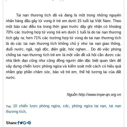
Tai nạn thương tích đã và đang là một trong những nguyên
nhân hàng đầu gây tử vong ở trẻ em dưới 15 tuổi tại Việt Nam. Theo
một báo cáo điều tra trong thời gian trước đây ghi nhận có khoảng
70% các trường hợp tử vong trẻ em dưới 1 tuổi là do tai nạn thương
tích gây ra; hơn 71% các trường hợp tử vong do tai nạn thương tích
là do các tai nạn thương tích không chủ ý như tai nạn giao thông,
đuối nước, ngã, ngộ độc, điện giật, hóc nghẹn… Do đó việc phòng
chống tai nạn thương tích trẻ em là một vấn đề xã hội cần được các
nhà lãnh đạo cũng như cộng đồng người dân đặc biệt quan tâm để
xây dựng chiến lược phòng ngừa và kiểm soát một cách có hiệu quả
nhằm góp phần chăm sóc, bảo vệ trẻ em, thế hệ tương lai của đất
nước.
Nguồn http://www.impe-qn.org.vn
10 chiến lược phòng ngừa
,
cdc
,
phòng ngừa tai nạn
,
tai nạn
Tag:
thương tích
,
Share: