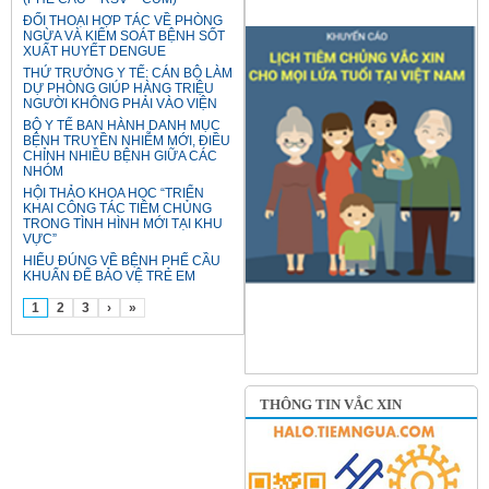
ĐỐI THOẠI HỢP TÁC VỀ PHÒNG
NGỪA VÀ KIỂM SOÁT BỆNH SỐT
XUẤT HUYẾT DENGUE
THỨ TRƯỞNG Y TẾ: CÁN BỘ LÀM
DỰ PHÒNG GIÚP HÀNG TRIỆU
NGƯỜI KHÔNG PHẢI VÀO VIỆN
BỘ Y TẾ BAN HÀNH DANH MỤC
BỆNH TRUYỀN NHIỄM MỚI, ĐIỀU
CHỈNH NHIỀU BỆNH GIỮA CÁC
NHÓM
HỘI THẢO KHOA HỌC “TRIỂN
KHAI CÔNG TÁC TIÊM CHỦNG
TRONG TÌNH HÌNH MỚI TẠI KHU
VỰC”
HIỂU ĐÚNG VỀ BỆNH PHẾ CẦU
KHUẨN ĐỂ BẢO VỆ TRẺ EM
1
2
3
›
»
THÔNG TIN VẮC XIN