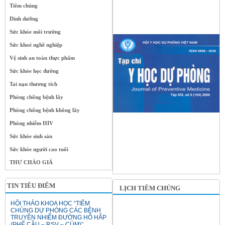
Tiêm chủng
Dinh dưỡng
Sức khỏe môi trường
Sức khoẻ nghề nghiệp
Vệ sinh an toàn thực phẩm
Sức khỏe học đường
Tai nạn thương tích
Phòng chống bệnh lây
Phòng chống bệnh không lây
Phòng nhiễm HIV
Sức khỏe sinh sản
Sức khỏe người cao tuổi
THƯ CHÀO GIÁ
TIN TIÊU ĐIỂM
LỊCH TIÊM CHỦNG
HỘI THẢO KHOA HỌC “TIÊM
CHỦNG DỰ PHÒNG CÁC BỆNH
TRUYỀN NHIỄM ĐƯỜNG HÔ HẤP
(PHẾ CẦU – RSV – CÚM)”