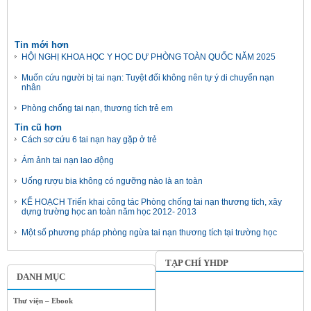
Tin mới hơn
HỘI NGHỊ KHOA HỌC Y HỌC DỰ PHÒNG TOÀN QUỐC NĂM 2025
Muốn cứu người bị tai nạn: Tuyệt đối không nên tự ý di chuyển nạn
nhân
Phòng chống tai nạn, thương tích trẻ em
Tin cũ hơn
Cách sơ cứu 6 tai nạn hay gặp ở trẻ
Ám ảnh tai nạn lao động
Uống rượu bia không có ngưỡng nào là an toàn
KẾ HOẠCH Triển khai công tác Phòng chống tai nạn thương tích, xây
dựng trường học an toàn năm học 2012- 2013
Một số phương pháp phòng ngừa tai nạn thương tích tại trường học
TẠP CHÍ YHDP
DANH MỤC
Thư viện – Ebook