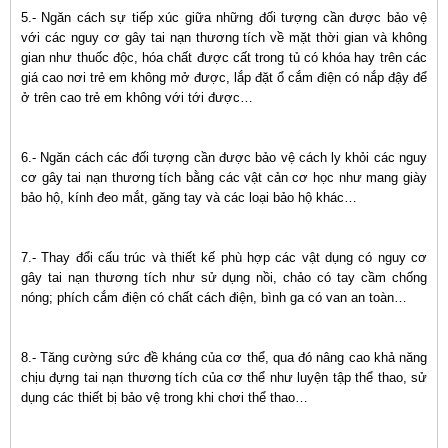
5.- Ngăn cách sự tiếp xúc giữa những đối tượng cần được bảo vệ
với các nguy cơ gây tai nạn thương tích về mặt thời gian và không
gian như thuốc độc, hóa chất được cất trong tủ có khóa hay trên các
giá cao nơi trẻ em không mở được, lắp đặt ổ cắm điện có nắp đậy để
ở trên cao trẻ em không với tới được…
6.- Ngăn cách các đối tượng cần được bảo vệ cách ly khỏi các nguy
cơ gây tai nạn thương tích bằng các vật cản cơ học như mang giày
bảo hộ, kính đeo mắt, găng tay và các loại bảo hộ khác…
7.- Thay đổi cấu trúc và thiết kế phù hợp các vật dụng có nguy cơ
gây tai nạn thương tích như sử dụng nồi, chảo có tay cầm chống
nóng; phích cắm điện có chất cách điện, bình ga có van an toàn…
8.- Tăng cường sức đề kháng của cơ thể, qua đó nâng cao khả năng
chịu đựng tai nạn thương tích của cơ thể như luyện tập thể thao, sử
dụng các thiết bị bảo vệ trong khi chơi thể thao…