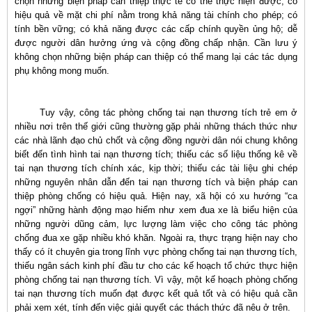
chọn những biện pháp can thiệp thực tế có thể thực hiện được; có
hiệu quả về mặt chi phí nằm trong khả năng tài chính cho phép; có
tính bền vững; có khả năng được các cấp chính quyền ủng hộ; dễ
được người dân hưởng ứng và cộng đồng chấp nhận. Cần lưu ý
không chọn những biện pháp can thiệp có thể mang lại các tác dụng
phụ không mong muốn.
Tuy vậy, công tác phòng chống tai nạn thương tích trẻ em ở
nhiều nơi trên thế giới cũng thường gặp phải những thách thức như
các nhà lãnh đạo chủ chốt và cộng đồng người dân nói chung không
biết đến tình hình tai nạn thương tích; thiếu các số liệu thống kê về
tai nạn thương tích chính xác, kịp thời; thiếu các tài liệu ghi chép
những nguyên nhân dẫn đến tai nạn thương tích và biện pháp can
thiệp phòng chống có hiệu quả. Hiện nay, xã hội có xu hướng “ca
ngợi” những hành động mạo hiểm như xem đua xe là biểu hiện của
những người dũng cảm, lực lượng làm việc cho công tác phòng
chống đua xe gặp nhiều khó khăn. Ngoài ra, thực trạng hiện nay cho
thấy có ít chuyên gia trong lĩnh vực phòng chống tai nạn thương tích,
thiếu ngân sách kinh phí đầu tư cho các kế hoạch tổ chức thực hiện
phòng chống tai nạn thương tích. Vì vậy, một kế hoạch phòng chống
tai nạn thương tích muốn đạt được kết quả tốt và có hiệu quả cần
phải xem xét, tính đến việc giải quyết các thách thức đã nêu ở trên.