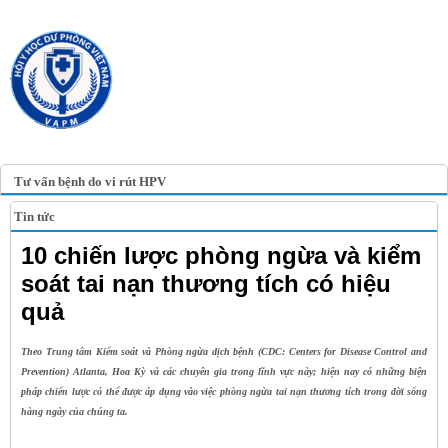
TRANG TIN ĐIỆN TỬ
HỘI Y HỌC DỰ PHÒNG
VIỆT NAM
VIETNAM ASSOCIATION OF
PREVENTIVE MEDICINE
Tư vấn bệnh do vi rút HPV
Tin tức
10 chiến lược phòng ngừa và kiểm
soát tai nạn thương tích có hiệu
quả
Theo Trung tâm Kiểm soát và Phòng ngừa dịch bệnh (CDC: Centers for Disease Control and
Prevention) Atlanta, Hoa Kỳ và các chuyên gia trong lĩnh vực này; hiện nay có những biện
pháp chiến lược có thể được áp dụng vào việc phòng ngừa tai nạn thương tích trong đời sống
hàng ngày của chúng ta.