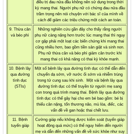
điều trị đau nửa đầu không nên sử dụng trong thời
kỳ mang thai. Người phụ nữ có chứng đau nửa đầu
trầm trọng nên nói chuyện với bác sĩ của mình về
cách để giảm các triệu chứng một cách an toàn.
9. Thừa cân
Những nghiên cứu gần đây cho thấy rằng người
và béo phì
phụ nữ càng nặng hơn trước lúc mang thai thì nguy
cơ gặp phải một loạt các biến chứng khi mang thai
cũng nhiều hơn, bao gồm tiền sản giật và sinh non.
Phụ nữ thừa cân và béo phì giảm cân trước khi
mang thai có khả năng có thai kỳ khỏe mạnh.
10. Bệnh lây
Một số bệnh lây qua đường tình dục có thể dẫn đến
qua đường
chuyển dạ sớm, vỡ nước ối sớm và nhiễm trùng
tình dục
trong tử cung sau khi sinh. Một vài bệnh lây qua
(STIs)
đường tình dục có thể truyền từ người mẹ sang
con trong quá trình mang thai. Bệnh lây qua đường
tình dục có thể gây hại cho em bé bao gồm: bé bị
thiếu cân nặng, tổn thương não, mù lòa, điếc, các
vấn đề về gan hoặc thai chết lưu.
11. Bệnh
Cường giáp nếu không được kiểm soát (tuyến giáp
tuyến giáp
hoạt động quá mức) có thể nguy hiểm đến người
mẹ và dẫn đến những vấn đề về sức khỏe như suy