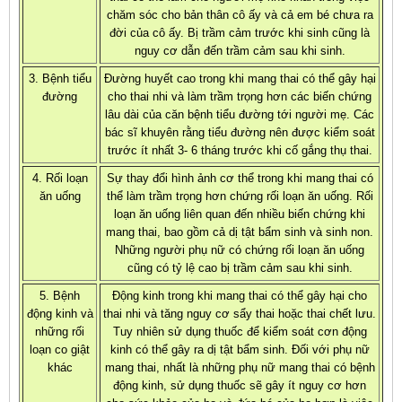
chăm sóc cho bản thân cô ấy và cả em bé chưa ra
đời của cô ấy. Bị trầm cảm trước khi sinh cũng là
nguy cơ dẫn đến trầm cảm sau khi sinh.
3.
Bệnh tiểu
Đường huyết cao trong khi mang thai có thể gây hại
đường
cho thai nhi và làm trầm trọng hơn các biến chứng
lâu dài của căn bệnh tiểu đường tới người mẹ. Các
bác sĩ khuyên rằng tiểu đường nên được kiểm soát
trước ít nhất 3- 6 tháng trước khi cố gắng thụ thai.
4. Rối loạn
Sự thay đổi hình ảnh cơ thể trong khi mang thai có
ăn uống
thể làm trầm trọng hơn chứng rối loạn ăn uống. Rối
loạn ăn uống liên quan đến nhiều biến chứng khi
mang thai, bao gồm cả dị tật bẩm sinh và sinh non.
Những người phụ nữ có chứng rối loạn ăn uống
cũng có tỷ lệ cao bị trầm cảm sau khi sinh.
5. Bệnh
Động kinh trong khi mang thai có thể gây hại cho
động kinh và
thai nhi và tăng nguy cơ sẩy thai hoặc thai chết lưu.
những rối
Tuy nhiên sử dụng thuốc để kiểm soát cơn động
loạn co giật
kinh có thể gây ra dị tật bẩm sinh. Đối với phụ nữ
khác
mang thai, nhất là những phụ nữ mang thai có bệnh
động kinh, sử dụng thuốc sẽ gây ít nguy cơ hơn