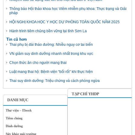
Thông báo Hội thảo khoa học Viêm nhiễm phụ khoa: Thực trạng và Giải
pháp
HỘI NGHỊ KHOA HỌC Y HỌC DỰ PHÒNG TOÀN QUỐC NĂM 2025
Hành trình tiêm chủng bền vững tại tỉnh Sơn La
Tin cũ hơn
Thai phụ bị đái tháo đường: Nhiều nguy cơ tai biến
VN giảm suy dinh dưỡng nhanh nhất trong khu vực
Chọn thức ăn cho người mang thai
Luật mang thai hộ: Bệnh viện “bối rối” khi thực hiện
Thai suy dinh dưỡng: Triệu chứng và cách phòng ngừa
TẠP CHÍ YHDP
DANH MỤC
Thư viện – Ebook
Tiêm chủng
Dinh dưỡng
Sức khỏe môi trường