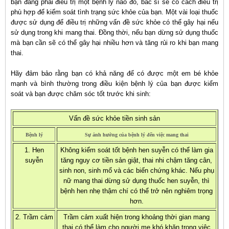
bạn đang phải điều trị một bệnh lý nào đó, bác sĩ sẽ có cách điều trị
phù hợp để kiểm soát tình trạng sức khỏe của bạn. Một vài loại thuốc
được sử dụng để điều trị những vấn đề sức khỏe có thể gây hại nếu
sử dụng trong khi mang thai. Đồng thời, nếu bạn dừng sử dụng thuốc
mà bạn cần sẽ có thể gây hại nhiều hơn và tăng rủi ro khi bạn mang
thai.
Hãy đảm bảo rằng bạn có khả năng để có được một em bé khỏe
mạnh và bình thường trong điều kiện bệnh lý của bạn được kiểm
soát và bạn được chăm sóc tốt trước khi sinh:
Vấn đề sức khỏe tiền sinh sản
Bệnh lý
Sự ảnh hưởng của bệnh lý đến việc mang thai
1. Hen
Không kiểm soát tốt bệnh hen suyễn có thể làm gia
suyễn
tăng nguy cơ tiền sản giật, thai nhi chậm tăng cân,
sinh non, sinh mổ và các biến chứng khác. Nếu phụ
nữ mang thai dừng sử dụng thuốc hen suyễn, thì
bệnh hen nhẹ thậm chí có thể trở nên nghiêm trọng
hơn.
2. Trầm cảm
Trầm cảm xuất hiện trong khoảng thời gian mang
thai có thể làm cho người mẹ khó khăn trong việc