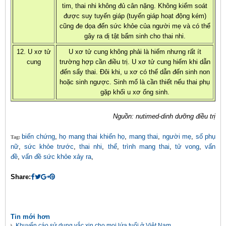
tim, thai nhi không đủ cân nặng. Không kiểm soát
được suy tuyến giáp (tuyến giáp hoạt động kém)
cũng đe dọa đến sức khỏe của người mẹ và có thể
gây ra dị tật bẩm sinh cho thai nhi.
12. U xơ tử
U xơ tử cung không phải là hiếm nhưng rất ít
cung
trường hợp cần điều trị. U xơ tử cung hiếm khi dẫn
đến sẩy thai. Đôi khi, u xơ có thể dẫn đến sinh non
hoặc sinh ngược. Sinh mổ là cần thiết nếu thai phụ
gặp khối u xơ ống sinh.
Nguồn: nutimed-dinh dưỡng điều trị
biến chứng
,
họ mang thai khiến họ
,
mang thai
,
người mẹ
,
số phụ
Tag:
nữ
,
sức khỏe trước
,
thai nhi
,
thể
,
trình mang thai
,
tử vong
,
vấn
đề
,
vấn đề sức khỏe xảy ra
,
Share:
Tin mới hơn
Khuyến cáo sử dụng vắc xin cho mọi lứa tuổi ở Việt Nam