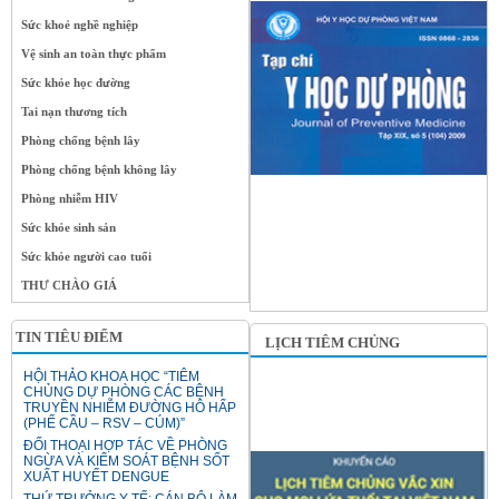
Sức khoẻ nghề nghiệp
Vệ sinh an toàn thực phẩm
Sức khỏe học đường
Tai nạn thương tích
Phòng chống bệnh lây
Phòng chống bệnh không lây
Phòng nhiễm HIV
Sức khỏe sinh sản
Sức khỏe người cao tuổi
THƯ CHÀO GIÁ
TIN TIÊU ĐIỂM
LỊCH TIÊM CHỦNG
HỘI THẢO KHOA HỌC “TIÊM
CHỦNG DỰ PHÒNG CÁC BỆNH
TRUYỀN NHIỄM ĐƯỜNG HÔ HẤP
(PHẾ CẦU – RSV – CÚM)”
ĐỐI THOẠI HỢP TÁC VỀ PHÒNG
NGỪA VÀ KIỂM SOÁT BỆNH SỐT
XUẤT HUYẾT DENGUE
THỨ TRƯỞNG Y TẾ: CÁN BỘ LÀM