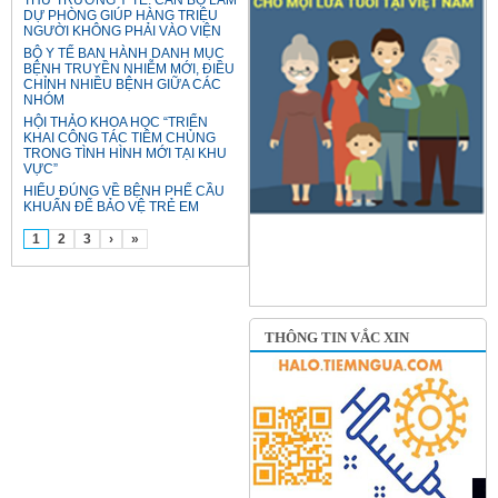
DỰ PHÒNG GIÚP HÀNG TRIỆU
NGƯỜI KHÔNG PHẢI VÀO VIỆN
BỘ Y TẾ BAN HÀNH DANH MỤC
BỆNH TRUYỀN NHIỄM MỚI, ĐIỀU
CHỈNH NHIỀU BỆNH GIỮA CÁC
NHÓM
HỘI THẢO KHOA HỌC “TRIỂN
KHAI CÔNG TÁC TIÊM CHỦNG
TRONG TÌNH HÌNH MỚI TẠI KHU
VỰC”
HIỂU ĐÚNG VỀ BỆNH PHẾ CẦU
KHUẨN ĐỂ BẢO VỆ TRẺ EM
1
2
3
›
»
THÔNG TIN VẮC XIN