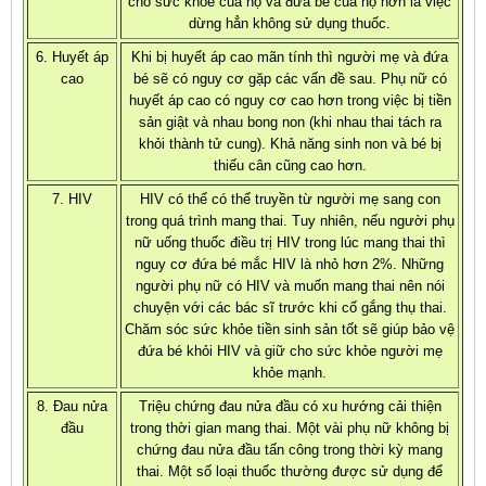
cho sức khỏe của họ và đứa bé của họ hơn là việc
dừng hẳn không sử dụng thuốc.
6. Huyết áp
Khi bị huyết áp cao mãn tính thì người mẹ và đứa
cao
bé sẽ có nguy cơ gặp các vấn đề sau. Phụ nữ có
huyết áp cao có nguy cơ cao hơn trong việc bị tiền
sản giật và nhau bong non (khi nhau thai tách ra
khỏi thành tử cung). Khả năng sinh non và bé bị
thiếu cân cũng cao hơn.
7. HIV
HIV có thể có thể truyền từ người mẹ sang con
trong quá trình mang thai. Tuy nhiên, nếu người phụ
nữ uống thuốc điều trị HIV trong lúc mang thai thì
nguy cơ đứa bé mắc HIV là nhỏ hơn 2%. Những
người phụ nữ có HIV và muốn mang thai nên nói
chuyện với các bác sĩ trước khi cố gắng thụ thai.
Chăm sóc sức khỏe tiền sinh sản tốt sẽ giúp bảo vệ
đứa bé khỏi HIV và giữ cho sức khỏe người mẹ
khỏe mạnh.
8. Đau nửa
Triệu chứng đau nửa đầu có xu hướng cải thiện
đầu
trong thời gian mang thai. Một vài phụ nữ không bị
chứng đau nửa đầu tấn công trong thời kỳ mang
thai. Một số loại thuốc thường được sử dụng để