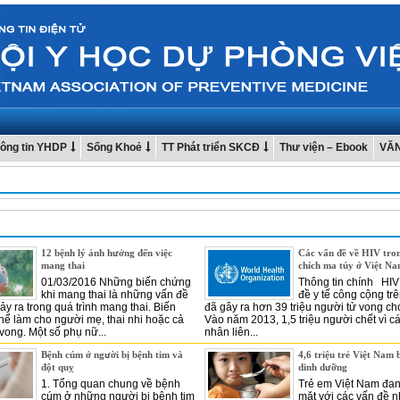
ông tin YHDP
Sống Khoẻ
TT Phát triển SKCĐ
Thư viện – Ebook
VĂ
12 bệnh lý ảnh hưởng đến việc
Các vấn đề về HIV tro
mang thai
chích ma túy ở Việt N
01/03/2016 Những biến chứng
Thông tin chính HIV
khi mang thai là những vấn đề
đề y tế công cộng trê
ảy ra trong quá trình mang thai. Biến
đã gây ra hơn 39 triệu người tử vong ch
hể làm cho người mẹ, thai nhi hoặc cả
Vào năm 2013, 1,5 triệu người chết vì 
 vong. Một số phụ nữ...
nhân liên...
Bệnh cúm ở người bị bệnh tim và
4,6 triệu trẻ Việt Nam b
đột quỵ
dinh dưỡng
1. Tổng quan chung về bệnh
Trẻ em Việt Nam đan
cúm ở những người bị bệnh tim
mặt với các vấn đề 