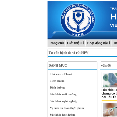
Trang chủ
Giới thiệu
Hoạt động hội
Th
Tư vấn bệnh do vi rút HPV
DANH MỤC
vấn đề
Thư viện – Ebook
Tiêm chủng
Dinh dưỡng
sức khỏe x
chứng có t
Sức khỏe môi trường
hai đều tử
Sức khoẻ nghề nghiệp
Vệ sinh an toàn thực phẩm
Sức khỏe học đường