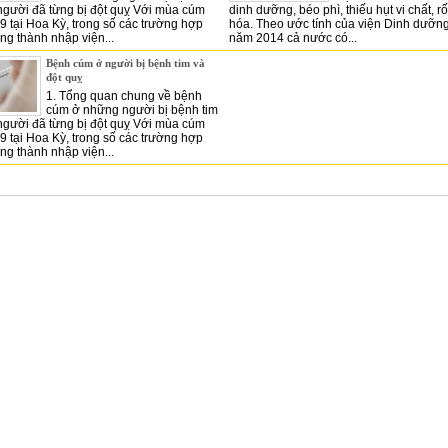
gười đã từng bị đột quỵ Với mùa cúm
dinh dưỡng, béo phì, thiếu hụt vi chất, rố
9 tại Hoa Kỳ, trong số các trường hợp
hóa. Theo ước tính của viện Dinh dưỡn
ng thành nhập viện...
năm 2014 cả nước có...
Bệnh cúm ở người bị bệnh tim và
đột quỵ
1. Tổng quan chung về bệnh
cúm ở những người bị bệnh tim
gười đã từng bị đột quỵ Với mùa cúm
9 tại Hoa Kỳ, trong số các trường hợp
ng thành nhập viện...