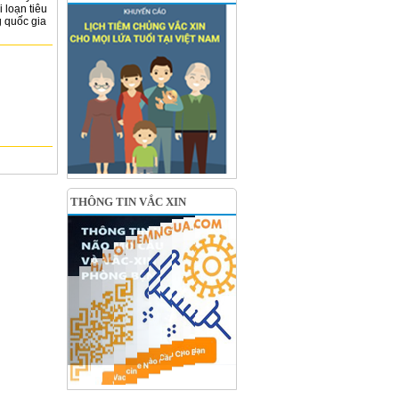
i loạn tiêu
g quốc gia
THÔNG TIN VẮC XIN