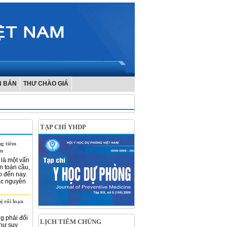
N BẢN
THƯ CHÀO GIÁ
TẠP CHÍ YHDP
ng tiêm
am
 là một vấn
n toàn cầu,
o đến nay.
các nguyên
ị rối loạn
g phải đối
LỊCH TIÊM CHỦNG
như suy