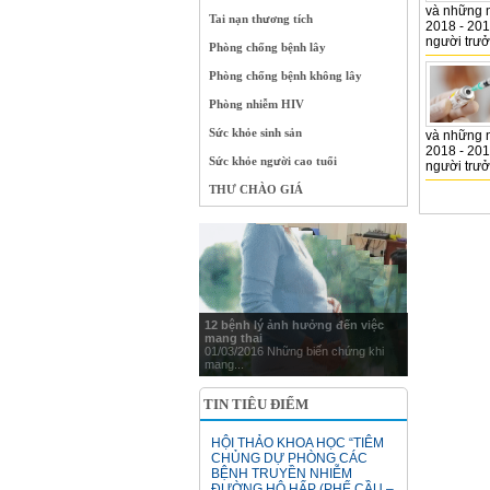
và những n
Tai nạn thương tích
2018 - 201
người trưở
Phòng chống bệnh lây
Phòng chống bệnh không lây
Phòng nhiễm HIV
Sức khỏe sinh sản
và những n
2018 - 201
Sức khỏe người cao tuổi
người trưở
THƯ CHÀO GIÁ
12 bệnh lý ảnh hưởng đến việc
mang thai
01/03/2016 Những biến chứng khi
mang...
TIN TIÊU ĐIỂM
HỘI THẢO KHOA HỌC “TIÊM
CHỦNG DỰ PHÒNG CÁC
BỆNH TRUYỀN NHIỄM
ĐƯỜNG HÔ HẤP (PHẾ CẦU –