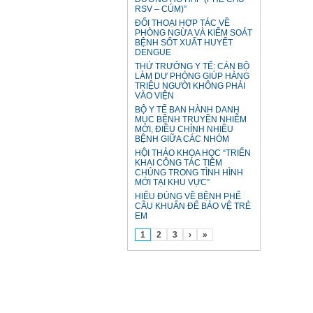
RSV – CÚM)”
ĐỐI THOẠI HỢP TÁC VỀ
PHÒNG NGỪA VÀ KIỂM SOÁT
BỆNH SỐT XUẤT HUYẾT
DENGUE
THỨ TRƯỞNG Y TẾ: CÁN BỘ
LÀM DỰ PHÒNG GIÚP HÀNG
TRIỆU NGƯỜI KHÔNG PHẢI
VÀO VIỆN
BỘ Y TẾ BAN HÀNH DANH
MỤC BỆNH TRUYỀN NHIỄM
MỚI, ĐIỀU CHỈNH NHIỀU
BỆNH GIỮA CÁC NHÓM
HỘI THẢO KHOA HỌC “TRIỂN
KHAI CÔNG TÁC TIÊM
CHỦNG TRONG TÌNH HÌNH
MỚI TẠI KHU VỰC”
HIỂU ĐÚNG VỀ BỆNH PHẾ
CẦU KHUẨN ĐỂ BẢO VỆ TRẺ
EM
1
2
3
›
»