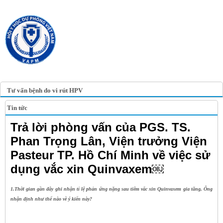
TRANG TIN ĐIỆN TỬ
HỘI Y HỌC DỰ PHÒNG
VIỆT NAM
VIETNAM ASSOCIATION OF
PREVENTIVE MEDICINE
Tư vấn bệnh do vi rút HPV
Tin tức
Trả lời phòng vấn của PGS. TS.
Phan Trọng Lân, Viện trưởng Viện
Pasteur TP. Hồ Chí Minh về việc sử
dụng vắc xin Quinvaxem￼
1.Thời gian gần đây ghi nhận tỉ lệ phản ứng nặng sau tiêm vắc xin Quinvaxem gia tăng, Ông
nhận định như thế nào về ý kiến này?