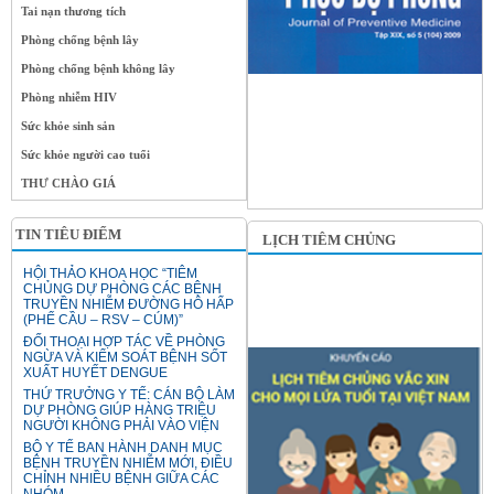
Tai nạn thương tích
Phòng chống bệnh lây
Phòng chống bệnh không lây
Phòng nhiễm HIV
Sức khỏe sinh sản
Sức khỏe người cao tuổi
THƯ CHÀO GIÁ
TIN TIÊU ĐIỂM
LỊCH TIÊM CHỦNG
HỘI THẢO KHOA HỌC “TIÊM
CHỦNG DỰ PHÒNG CÁC BỆNH
TRUYỀN NHIỄM ĐƯỜNG HÔ HẤP
(PHẾ CẦU – RSV – CÚM)”
ĐỐI THOẠI HỢP TÁC VỀ PHÒNG
NGỪA VÀ KIỂM SOÁT BỆNH SỐT
XUẤT HUYẾT DENGUE
THỨ TRƯỞNG Y TẾ: CÁN BỘ LÀM
DỰ PHÒNG GIÚP HÀNG TRIỆU
NGƯỜI KHÔNG PHẢI VÀO VIỆN
BỘ Y TẾ BAN HÀNH DANH MỤC
BỆNH TRUYỀN NHIỄM MỚI, ĐIỀU
CHỈNH NHIỀU BỆNH GIỮA CÁC