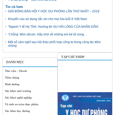
Tin cũ hơn
GIẢI BÓNG BÀN HỘI Y HỌC DỰ PHÒNG LẦN THỨ NHẤT – 2019
Khuyến cáo sử dụng vắc xin cho mọi lứa tuổi ở Việt Nam
“Ngành Y tế Hà Tĩnh: Hướng tới SỰ HÀI LÒNG CỦA NHÂN DÂN!
‘Chống’ tiêm văcxin: Hãy nhớ về những em bé tử vong…
Một số cảm nghĩ sau hội thảo phối hợp công tư trong công tác tiêm
chủng
TẠP CHÍ YHDP
DANH MỤC
Thư viện – Ebook
Tiêm chủng
Dinh dưỡng
Sức khỏe môi trường
Sức khoẻ nghề nghiệp
Vệ sinh an toàn thực phẩm
Sức khỏe học đường