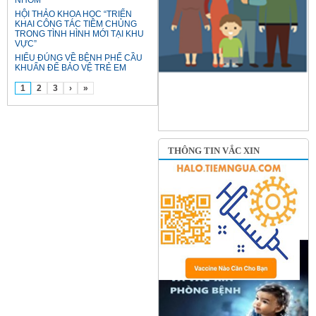
NHÓM
HỘI THẢO KHOA HỌC “TRIỂN
KHAI CÔNG TÁC TIÊM CHỦNG
TRONG TÌNH HÌNH MỚI TẠI KHU
VỰC”
HIỂU ĐÚNG VỀ BỆNH PHẾ CẦU
KHUẨN ĐỂ BẢO VỆ TRẺ EM
1
2
3
›
»
THÔNG TIN VẮC XIN