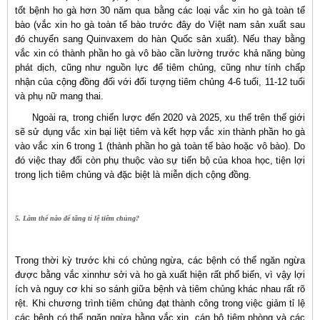
tốt bệnh ho gà hơn 30 năm qua bằng các loại vắc xin ho gà toàn tế
bào (vắc xin ho gà toàn tế bào trước đây do Việt nam sản xuất sau
đó chuyển sang Quinvaxem do hàn Quốc sản xuất). Nếu thay bằng
vắc xin có thành phần ho gà vô bào cần lường trước khả năng bùng
phát dịch, cũng như nguồn lực để tiêm chủng, cũng như tính chấp
nhận của cộng đồng đối với đối tượng tiêm chủng 4-6 tuổi, 11-12 tuổi
và phụ nữ mang thai.
Ngoài ra, trong chiến lược đến 2020 và 2025, xu thế trên thế giới
sẽ sử dụng vắc xin bại liệt tiêm và kết hợp vắc xin thành phần ho gà
vào vắc xin 6 trong 1 (thành phần ho gà toàn tế bào hoặc vô bào). Do
đó việc thay đổi còn phụ thuộc vào sự tiến bộ của khoa học, tiện lợi
trong lịch tiêm chủng và đặc biệt là miễn dịch cộng đồng.
5. Làm thế nào để tăng tỉ lệ tiêm chủng?
Trong thời kỳ trước khi có chủng ngừa, các bệnh có thể ngăn ngừa
được bằng vắc xinnhư sởi và ho gà xuất hiện rất phổ biến, vì vậy lợi
ích và nguy cơ khi so sánh giữa bệnh và tiêm chủng khác nhau rất rõ
rệt. Khi chương trình tiêm chủng đạt thành công trong việc giảm tỉ lệ
các bệnh có thể ngăn ngừa bằng vắc xin, cán bộ tiêm phòng và các