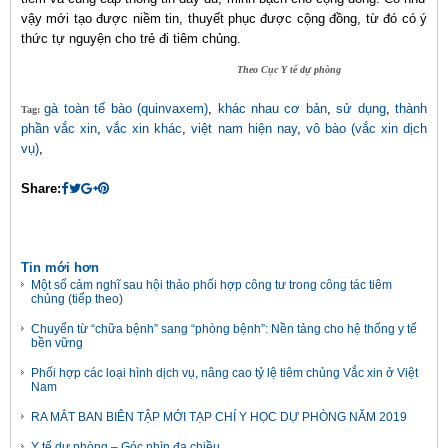
vậy mới tạo được niềm tin, thuyết phục được cộng đồng, từ đó có ý
thức tự nguyện cho trẻ đi tiêm chủng.
Theo Cục Y tế dự phòng
gà toàn tế bào (quinvaxem)
,
khác nhau cơ bản
,
sử dụng
,
thành
Tag:
phần vắc xin
,
vắc xin khác
,
việt nam hiện nay
,
vô bào (vắc xin dịch
vụ)
,
Share:
Tin mới hơn
Một số cảm nghĩ sau hội thảo phối hợp công tư trong công tác tiêm
chủng (tiếp theo)
Chuyển từ “chữa bệnh” sang “phòng bệnh”: Nền tảng cho hệ thống y tế
bền vững
Phối hợp các loại hình dịch vụ, nâng cao tỷ lệ tiêm chủng Vắc xin ở Việt
Nam
RA MẮT BAN BIÊN TẬP MỚI TẠP CHÍ Y HỌC DỰ PHÒNG NĂM 2019
Y tế dự phòng – Góc nhìn đa chiều