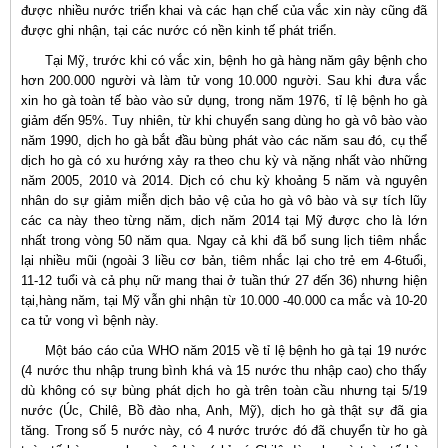
được nhiều nước triển khai và các hạn chế của vắc xin này cũng đã
được ghi nhận, tại các nước có nền kinh tế phát triển.
Tại Mỹ, trước khi có vắc xin, bệnh ho gà hàng năm gây bệnh cho
hơn 200.000 người và làm tử vong 10.000 người. Sau khi đưa vắc
xin ho gà toàn tế bào vào sử dụng, trong năm 1976, tỉ lệ bệnh ho gà
giảm đến 95%. Tuy nhiên, từ khi chuyển sang dùng ho gà vô bào vào
năm 1990, dịch ho gà bắt đầu bùng phát vào các năm sau đó, cụ thể
dịch ho gà có xu hướng xảy ra theo chu kỳ và nặng nhất vào những
năm 2005, 2010 và 2014. Dịch có chu kỳ khoảng 5 năm và nguyên
nhân do sự giảm miễn dịch bảo vệ của ho gà vô bào và sự tích lũy
các ca này theo từng năm, dịch năm 2014 tại Mỹ được cho là lớn
nhất trong vòng 50 năm qua. Ngay cả khi đã bổ sung lịch tiêm nhắc
lại nhiều mũi (ngoài 3 liều cơ bản, tiêm nhắc lại cho trẻ em 4-6tuổi,
11-12 tuổi và cả phụ nữ mang thai ở tuần thứ 27 đến 36) nhưng hiện
tại,hàng năm, tại Mỹ vẫn ghi nhận từ 10.000 -40.000 ca mắc và 10-20
ca tử vong vì bệnh này.
Một báo cáo của WHO năm 2015 về tỉ lệ bệnh ho gà tại 19 nước
(4 nước thu nhập trung bình khá và 15 nước thu nhập cao) cho thấy
dù không có sự bùng phát dịch ho gà trên toàn cầu nhưng tại 5/19
nước (Úc, Chilê, Bồ đào nha, Anh, Mỹ), dịch ho gà thật sự đã gia
tăng. Trong số 5 nước này, có 4 nước trước đó đã chuyển từ ho gà