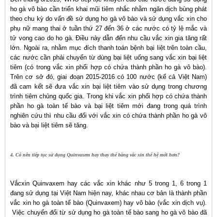
ho gà vô bào cần triển khai mũi tiêm nhắc nhằm ngăn dịch bùng phát
theo chu kỳ do vấn đề sử dụng ho gà vô bào và sử dụng vắc xin cho
phụ nữ mang thai ở tuần thứ 27 đến 36 ở các nước có tỷ lệ mắc và
tử vong cao do ho gà. Điều này dẫn đến nhu cầu vắc xin gia tăng rất
lớn. Ngoài ra, nhằm mục đích thanh toán bệnh bại liệt trên toàn cầu,
các nước cần phải chuyển từ dùng bại liệt uống sang vắc xin bại liệt
tiêm (có trong vắc xin phối hợp có chứa thành phần ho gà vô bào).
Trên cơ sở đó, giai đoạn 2015-2016 có 100 nước (kể cả Việt Nam)
đã cam kết sẽ đưa vắc xin bại liệt tiêm vào sử dụng trong chương
trình tiêm chủng quốc gia. Trong khi vắc xin phối hợp có chứa thành
phần ho gà toàn tế bào và bại liệt tiêm mới đang trong quá trình
nghiên cứu thì nhu cầu đối với vắc xin có chứa thành phần ho gà vô
bào và bại liệt tiêm sẽ tăng.
4. Có nên tiếp tục sử dụng Quinvaxem hay thay thế bằng vắc xin thế hệ mới hơn?
Vắcxin Quinvaxem hay các vắc xin khác như 5 trong 1, 6 trong 1
đang sử dụng tại Việt Nam hiện nay, khác nhau cơ bản là thành phần
vắc xin ho gà toàn tế bào (Quinvaxem) hay vô bào (vắc xin dịch vụ).
Việc chuyển đổi từ sử dụng ho gà toàn tế bào sang ho gà vô bào đã