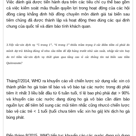
Việc đánh giá được tiến hành dựa trên các tiêu chí cụ thể bao gồm
cả việc kiểm soát mâu thuẫn quyền lợi trong hoạt động của các hội
đồng càng khẳng định hội đồng chuyên môn đánh giá tai biến sau
tiêm chủng đã được thành lập và hoạt động theo đúng các qui định
chung của quốc tế và đảm bảo tính khách quan.
3.Việc vắc-xin dịch vụ “5 trong 1”, “6 trong 1” thiếu trầm trọng ở các điểm tiêm có phải do
mình dự trù không đúng về nhu cầu tiêm để đặt hàng trước nhà sản xuất, nhập vắc-xin hay
do trẻ tiêm vắc-xin dịch vụ thời gian qua tăng cao vì các thông tin tai biến sau tiêm
Quinvaxem?
Tháng7/2014, WHO ra khuyến cáo về chiến lược sử dụng vắc xin có
thành phần ho gà toàn tế bào và vô bào tại các nước trong đó phải
tiêm ít nhất 3 liều bắt đầu từ 6 tuần tuổi, tỉ lệ bao phủ phải đạt > 90%
và khuyến cáo các nước đang dùng ho gà vô bào cần đảm bảo
nguồn lực để tiêm bổ sung các mũi tiêm nhắc cũng nhưcó chiến lược
bảo vệ các trẻ < 1 tuổi (tuổi chưa tiêm vắc xin ho gà) khi dịch ho gà
bùng phát.
Đến tháng 8/2015, WHO tiếp tục khuyến cáo các nước đang sử dụng