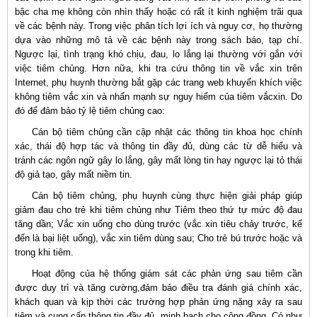
bậc cha mẹ không còn nhìn thấy hoặc có rất ít kinh nghiệm trãi qua
về các bệnh này. Trong việc phân tích lợi ích và nguy cơ, họ thường
dựa vào những mô tả về các bệnh này trong sách báo, tạp chí.
Ngược lại, tình trạng khó chịu, đau, lo lắng lại thường với gắn với
việc tiêm chủng. Hơn nữa, khi tra cứu thông tin về vắc xin trên
Internet, phụ huynh thường bắt gặp các trang web khuyến khích việc
không tiêm vắc xin và nhấn mạnh sự nguy hiểm của tiêm vắcxin. Do
đó để đảm bảo tỷ lệ tiêm chủng cao:
Cán bộ tiêm chủng cần cập nhật các thông tin khoa học chính
xác, thái độ hợp tác và thông tin đầy đủ, dùng các từ dễ hiểu và
tránh các ngôn ngữ gây lo lắng, gây mất lòng tin hay ngược lại tỏ thái
độ giả tạo, gây mất niềm tin.
Cán bộ tiêm chủng, phụ huynh cùng thực hiện giải pháp giúp
giảm đau cho trẻ khi tiêm chủng như Tiêm theo thứ tự mức độ đau
tăng dần; Vắc xin uống cho dùng trước (vắc xin tiêu chảy trước, kế
đến là bại liệt uống), vắc xin tiêm dùng sau; Cho trẻ bú trước hoặc và
trong khi tiêm.
Hoạt động của hệ thống giám sát các phản ứng sau tiêm cần
được duy trì và tăng cường,đảm bảo điều tra đánh giá chính xác,
khách quan và kịp thời các trường hợp phản ứng nặng xảy ra sau
tiêm và cung cấp thông tin đầy đủ, minh bạch cho cộng đồng. Có như