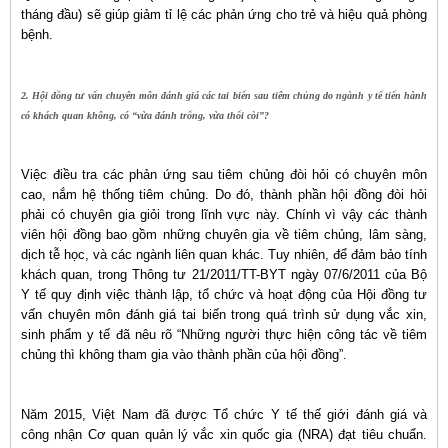
tháng đầu) sẽ giúp giảm tỉ lệ các phản ứng cho trẻ và hiệu quả phòng
bệnh.
2. Hội đồng tư vấn chuyên môn đánh giá các tai biến sau tiêm chủng do ngành y tế tiến hành
có khách quan không, có “vừa đánh trống, vừa thổi còi”?
Việc điều tra các phản ứng sau tiêm chủng đòi hỏi có chuyên môn
cao, nắm hệ thống tiêm chủng. Do đó, thành phần hội đồng đòi hỏi
phải có chuyên gia giỏi trong lĩnh vực này. Chính vì vậy các thành
viên hội đồng bao gồm những chuyên gia về tiêm chủng, lâm sàng,
dịch tễ học, và các ngành liên quan khác. Tuy nhiên, để đảm bảo tính
khách quan, trong Thông tư 21/2011/TT-BYT ngày 07/6/2011 của Bộ
Y tế quy định việc thành lập, tổ chức và hoạt động của Hội đồng tư
vấn chuyên môn đánh giá tai biến trong quá trình sử dụng vắc xin,
sinh phẩm y tế đã nêu rõ “Những người thực hiện công tác về tiêm
chủng thì không tham gia vào thành phần của hội đồng”.
Năm 2015, Việt Nam đã được Tổ chức Y tế thế giới đánh giá và
công nhận Cơ quan quản lý vắc xin quốc gia (NRA) đạt tiêu chuẩn.