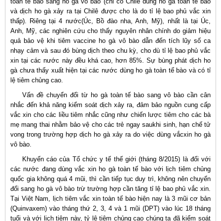
toàn tế bào sang ho gà vô bào (chỉ có Chilê dùng ho gà toàn tế bào
và dịch ho gà xảy ra tại Chilê được cho là do tỉ lệ bao phủ vắc xin
thấp). Riêng tại 4 nước(Úc, Bồ đào nha, Anh, Mỹ), nhất là tại Úc,
Anh, Mỹ, các nghiên cứu cho thấy nguyên nhân chính do giảm hiệu
quả bảo vệ khi tiêm vaccine ho gà vô bào dẫn đến tích lũy số ca
nhạy cảm và sau đó bùng dịch theo chu kỳ, cho dù tỉ lệ bao phủ vắc
xin tại các nước này đều khá cao, hơn 85%. Sự bùng phát dịch ho
gà chưa thấy xuất hiện tại các nước dùng ho gà toàn tế bào và có tỉ
lệ tiêm chủng cao.
Vấn đề chuyển đổi từ ho gà toàn tế bào sang vô bào cần cân
nhắc đến khả năng kiểm soát dịch xảy ra, đảm bảo nguồn cung cấp
vắc xin cho các liều tiêm nhắc cũng như chiến lược tiêm cho các bà
mẹ mang thai nhằm bảo vệ cho các trẻ ngay saukhi sinh, hạn chế tử
vong trong trường hợp dịch ho gà xảy ra do việc dùng vắcxin ho gà
vô bào.
Khuyến cáo của Tổ chức y tế thế giới (tháng 8/2015) là đối với
các nước đang dùng vắc xin ho gà toàn tế bào với lịch tiêm chủng
quốc gia không quá 4 mũi, thì cần tiếp tục duy trì, không nên chuyển
đổi sang ho gà vô bào trừ trường hợp cần tăng tỉ lệ bao phủ vắc xin.
Tại Việt Nam, lịch tiêm vắc xin toàn tế bào hiện nay là 3 mũi cơ bản
(Quinvaxem) vào tháng thứ 2, 3, 4 và 1 mũi (DPT) vào lúc 18 tháng
tuổi và với lịch tiêm này, tỷ lệ tiêm chủng cao chúng ta đã kiểm soát