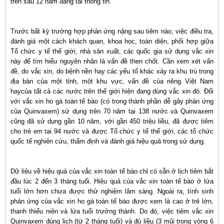
trên sau 12 năm đăng tải thông tin.
Trước bất kỳ trường hợp phản ứng nặng sau tiêm nào, việc điều tra,
đánh giá một cách khách quan, khoa học, toàn diện, phối hợp giữa
Tổ chức y tế thế giới, nhà sản xuất, các quốc gia sử dụng vắc xin
này để tìm hiểu nguyên nhân là vấn đề then chốt. Cần xem xét vấn
đề, do vắc xin, do bệnh nền hay các yếu tố khác xảy ra khu trú trong
địa bàn của một tỉnh, một khu vực, vấn đề của riêng Việt Nam
haycủa tất cả các nước trên thế giới hiện đang dùng vắc xin đó. Đối
với vắc xin ho gà toàn tế bào (có trong thành phần dễ gây phản ứng
của Quinvaxem) sử dụng trên 70 năm tại 138 nước và Quinvaxem
cũng đã sử dụng gần 10 năm, với gần 450 triệu liều, đã được tiêm
cho trẻ em tại 94 nước và được Tổ chức y tế thế giới, các tổ chức
quốc tế nghiên cứu, thẩm định và đánh giá hiệu quả trong sử dụng.
Dữ liệu về hiệu quả của vắc xin toàn tế bào chỉ có sẵn ở lịch tiêm bắt
đầu lúc 2 đến 3 tháng tuổi. Hiệu quả của vắc xin toàn tế bào ở lứa
tuổi lớn hơn chưa được thử nghiệm lâm sàng. Ngoài ra, tính sinh
phản ứng của vắc xin ho gà toàn tế bào được xem là cao ở trẻ lớn,
thanh thiếu niên và lứa tuổi trưởng thành. Do đó, việc tiêm vắc xin
Quinvaxem đúng lịch (từ 2 tháng tuổi) và đủ liều (3 mũi trong vòng 6