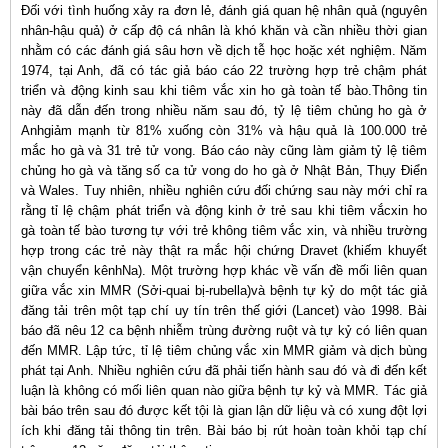
Đối với tình huống xảy ra đơn lẻ, đánh giá quan hệ nhân quả (nguyên
nhân-hậu quả) ở cấp độ cá nhân là khó khăn và cần nhiều thời gian
nhằm có các đánh giá sâu hơn về dịch tễ học hoặc xét nghiệm. Năm
1974, tại Anh, đã có tác giả báo cáo 22 trường hợp trẻ chậm phát
triển và động kinh sau khi tiêm vắc xin ho gà toàn tế bào.Thông tin
này đã dẫn đến trong nhiều năm sau đó, tỷ lệ tiêm chủng ho gà ở
Anhgiảm mạnh từ 81% xuống còn 31% và hậu quả là 100.000 trẻ
mắc ho gà và 31 trẻ tử vong. Báo cáo này cũng làm giảm tỷ lệ tiêm
chủng ho gà và tăng số ca tử vong do ho gà ở Nhật Bản, Thụy Điển
và Wales. Tuy nhiên, nhiều nghiên cứu đối chứng sau này mới chỉ ra
rằng tỉ lệ chậm phát triển và động kinh ở trẻ sau khi tiêm vắcxin ho
gà toàn tế bào tương tự với trẻ không tiêm vắc xin, và nhiều trường
hợp trong các trẻ này thật ra mắc hội chứng Dravet (khiếm khuyết
vận chuyển kênhNa). Một trường hợp khác về vấn đề mối liên quan
giữa vắc xin MMR (Sởi-quai bị-rubella)và bệnh tự kỷ do một tác giả
đăng tải trên một tạp chí uy tín trên thế giới (Lancet) vào 1998. Bài
báo đã nêu 12 ca bệnh nhiễm trùng đường ruột và tự kỷ có liên quan
đến MMR. Lập tức, tỉ lệ tiêm chủng vắc xin MMR giảm và dịch bùng
phát tại Anh. Nhiều nghiên cứu đã phải tiến hành sau đó và đi đến kết
luận là không có mối liên quan nào giữa bệnh tự kỷ và MMR. Tác giả
bài báo trên sau đó được kết tội là gian lận dữ liệu và có xung đột lợi
ích khi đăng tải thông tin trên. Bài báo bị rút hoàn toàn khỏi tạp chí