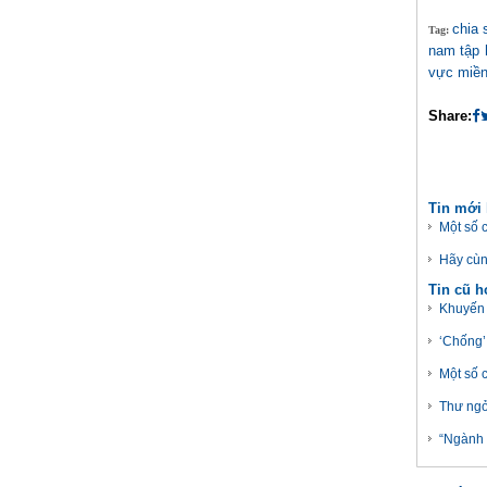
chia 
Tag:
nam tập 
vực miền
Share:
Tin mới
Một số c
Hãy cùn
Tin cũ 
Khuyến 
‘Chống’
Một số 
Thư ngỏ
“Ngành 