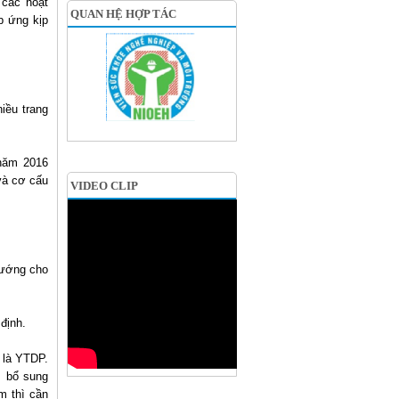
 các hoạt
QUAN HỆ HỢP TÁC
p ứng kịp
iều trang
 năm 2016
và cơ cấu
VIDEO CLIP
hướng cho
 định.
t là YTDP.
, bổ sung
m thì cần