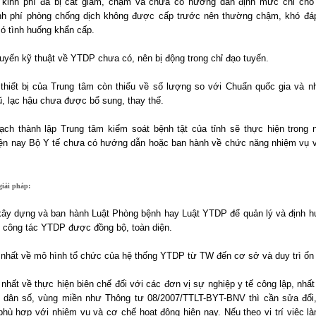
 kinh phí đã bị cắt giảm, chậm và chưa có hướng dẫn định mức chi cho
nh phí phòng chống dịch không được cấp trước nên thường chậm, khó đá
có tình huống khẩn cấp.
tuyến kỹ thuật về YTDP chưa có, nên bị động trong chỉ đạo tuyến.
 thiết bị của Trung tâm còn thiếu về số lượng so với Chuẩn quốc gia và nh
cũ, lạc hậu chưa được bổ sung, thay thế.
ạch thành lập Trung tâm kiểm soát bệnh tật của tỉnh sẽ thực hiện trong
ện nay Bộ Y tế chưa có hướng dẫn hoặc ban hành về chức năng nhiệm vụ 
 giải pháp:
ây dựng và ban hành Luật Phòng bệnh hay Luật YTDP để quản lý và định 
ển công tác YTDP được đồng bộ, toàn diện.
 nhất về mô hình tổ chức của hệ thống YTDP từ TW đến cơ sở và duy trì ổn
nhất về thực hiện biên chế đối với các đơn vị sự nghiệp y tế công lập, nhấ
 dân số, vùng miền như Thông tư 08/2007/TTLT-BYT-BNV thì cần sửa đổi
hù hợp với nhiệm vụ và cơ chế hoạt động hiện nay. Nếu theo vị trí việc là