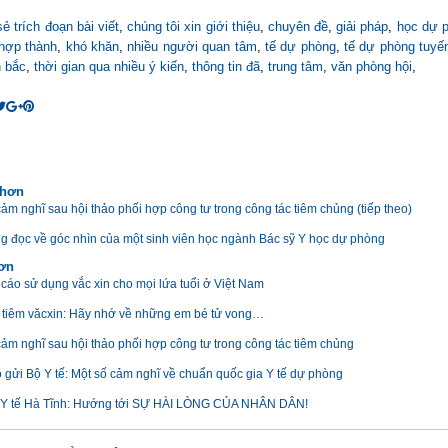
sẻ trích đoạn bài viết
,
chúng tôi xin giới thiệu
,
chuyên đề
,
giải pháp
,
học dự p
hợp thành
,
khó khăn
,
nhiều người quan tâm
,
tế dự phòng
,
tế dự phòng tuyến
 bắc
,
thời gian qua nhiều ý kiến
,
thông tin đã
,
trung tâm
,
văn phòng hội
,
 hơn
ảm nghĩ sau hội thảo phối hợp công tư trong công tác tiêm chủng (tiếp theo)
g đọc về góc nhìn của một sinh viên học ngành Bác sỹ Y học dự phòng
hơn
cáo sử dụng vắc xin cho mọi lứa tuổi ở Việt Nam
 tiêm văcxin: Hãy nhớ về những em bé tử vong…
cảm nghĩ sau hội thảo phối hợp công tư trong công tác tiêm chủng
 gửi Bộ Y tế: Một số cảm nghĩ về chuẩn quốc gia Y tế dự phòng
Y tế Hà Tĩnh: Hướng tới SỰ HÀI LÒNG CỦA NHÂN DÂN!