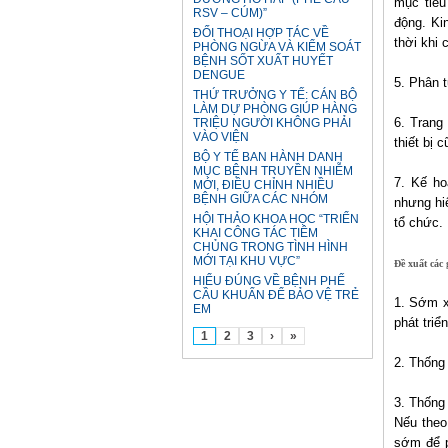
mục tiêu
RSV – CÚM)”
động. Ki
ĐỐI THOẠI HỢP TÁC VỀ
thời khi 
PHÒNG NGỪA VÀ KIỂM SOÁT
BỆNH SỐT XUẤT HUYẾT
DENGUE
5. Phân 
THỨ TRƯỞNG Y TẾ: CÁN BỘ
LÀM DỰ PHÒNG GIÚP HÀNG
6. Trang
TRIỆU NGƯỜI KHÔNG PHẢI
VÀO VIỆN
thiết bị 
BỘ Y TẾ BAN HÀNH DANH
MỤC BỆNH TRUYỀN NHIỄM
7. Kế ho
MỚI, ĐIỀU CHỈNH NHIỀU
BỆNH GIỮA CÁC NHÓM
nhưng hi
HỘI THẢO KHOA HỌC “TRIỂN
tổ chức.
KHAI CÔNG TÁC TIÊM
CHỦNG TRONG TÌNH HÌNH
MỚI TẠI KHU VỰC”
Đề xuất các
HIỂU ĐÚNG VỀ BỆNH PHẾ
CẦU KHUẨN ĐỂ BẢO VỆ TRẺ
1. Sớm x
EM
phát tri
1
2
3
›
»
2. Thống
3. Thống 
Nếu theo
sớm để p