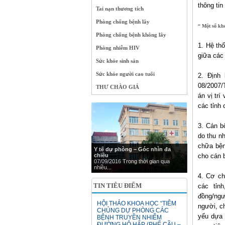
thông tin
Tai nạn thương tích
Phòng chống bệnh lây
“ Một số kh
Phòng chống bệnh không lây
1. Hệ th
Phòng nhiễm HIV
giữa các
Sức khỏe sinh sản
Sức khỏe người cao tuổi
2. Định
08/2007/
THƯ CHÀO GIÁ
án vị tr
các tỉnh
3. Cán b
do thu n
chữa bện
Y tế dự phòng – Góc nhìn đa
chiều
cho cán 
07/09/2016 Trong thời gian qua
nhiều...
4. Cơ ch
TIN TIÊU ĐIỂM
các tỉn
đồng/ngư
HỘI THẢO KHOA HỌC “TIÊM
người, c
CHỦNG DỰ PHÒNG CÁC
yếu dựa 
BỆNH TRUYỀN NHIỄM
ĐƯỜNG HÔ HẤP (PHẾ CẦU –