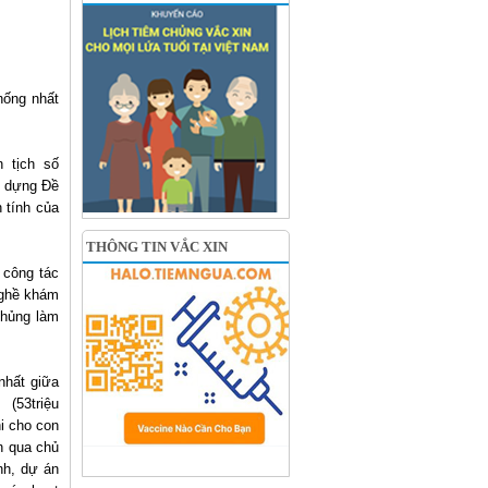
hống nhất
 tịch số
y dựng Đề
 tính của
THÔNG TIN VẮC XIN
 công tác
nghề khám
chủng làm
nhất giữa
(53triệu
i cho con
n qua chủ
nh, dự án