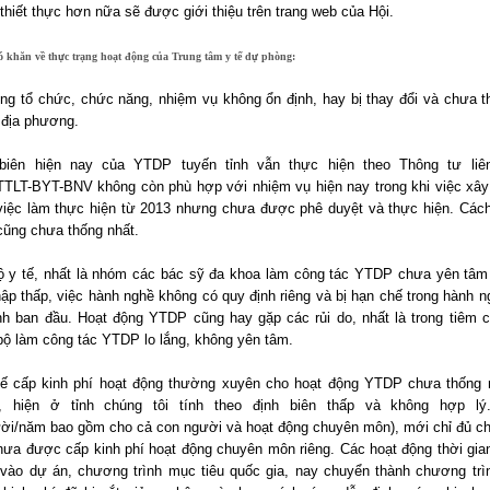
 thiết thực hơn nữa sẽ được giới thiệu trên trang web của Hội.
ó khăn về thực trạng hoạt động của Trung tâm y tế dự phòng:
ống tổ chức, chức năng, nhiệm vụ không ổn định, hay bị thay đổi và chưa t
 địa phương.
 biên hiện nay của YTDP tuyến tỉnh vẫn thực hiện theo Thông tư liên
TTLT-BYT-BNV không còn phù hợp với nhiệm vụ hiện nay trong khi việc xâ
í việc làm thực hiện từ 2013 nhưng chưa được phê duyệt và thực hiện. Cách
 cũng chưa thống nhất.
ộ y tế, nhất là nhóm các bác sỹ đa khoa làm công tác YTDP chưa yên tâm
hập thấp, việc hành nghề không có quy định riêng và bị hạn chế trong hành 
h ban đầu. Hoạt động YTDP cũng hay gặp các rủi do, nhất là trong tiêm 
bộ làm công tác YTDP lo lắng, không yên tâm.
ế cấp kinh phí hoạt động thường xuyên cho hoạt động YTDP chưa thống 
h, hiện ở tỉnh chúng tôi tính theo định biên thấp và không hợp lý. 
ời/năm bao gồm cho cả con người và hoạt động chuyên môn), mới chỉ đủ ch
hưa được cấp kinh phí hoạt động chuyên môn riêng. Các hoạt động thời gia
vào dự án, chương trình mục tiêu quốc gia, nay chuyển thành chương trì