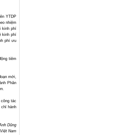
uyên YTDP
heo nhiệm
 kinh phí
 kinh phí
nh phí ưu
động tiêm
đoạn mới,
hành Phân
ện.
 công tác
 chỉ hành
Anh Dũng
 Việt Nam