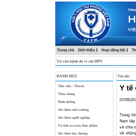
Trang chủ
Giới thiệu
Hoạt động hội
Th
Tư vấn bệnh do vi rút HPV
DANH MỤC
Tin tức
Y tế
Thư viện – Ebook
Tiêm chủng
07/09/20
Dinh dưỡng
Sức khỏe môi trường
Trong th
Sức khoẻ nghề nghiệp
Nam tập 
Vệ sinh an toàn thực phẩm
và chia 
về những
Sức khỏe học đường