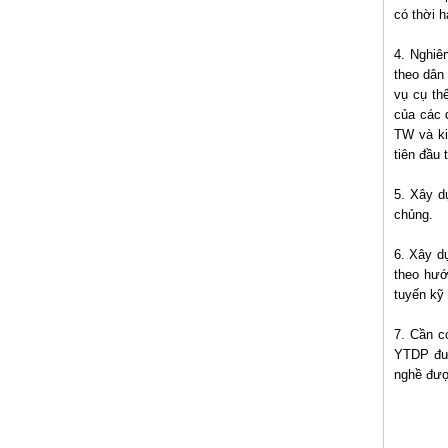
có thời h
4. Nghiê
theo dân
vụ cụ th
của các 
TW và ki
tiên đầu 
5. Xây d
chủng.
6. Xây d
theo hướ
tuyến kỹ
7. Cần c
YTDP đượ
nghề đượ