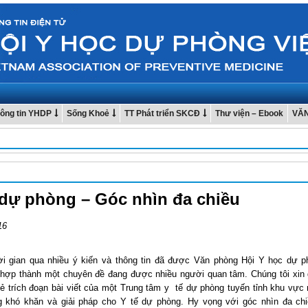
ông tin YHDP
Sống Khoẻ
TT Phát triển SKCĐ
Thư viện – Ebook
VĂ
 dự phòng – Góc nhìn đa chiều
16
ời gian qua nhiều ý kiến và thông tin đã được Văn phòng Hội Y học dự p
hợp thành một chuyên đề đang được nhiều người quan tâm. Chúng tôi xin g
sẻ trích đoạn bài viết của một Trung tâm y tế dự phòng tuyến tỉnh khu vực
 khó khăn và giải pháp cho Y tế dự phòng. Hy vọng với góc nhìn đa chi