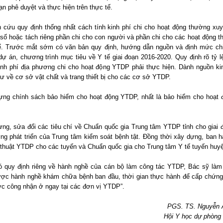
ạn phê duyệt và thực hiện trên thực tế.
n cứu quy định thống nhất cách tính kinh phí chi cho hoạt động thường x
 số hoặc tách riêng phần chi cho con người và phần chi cho các hoạt động t
ể. Trước mắt sớm có văn bản quy định, hướng dẫn nguồn và định mức chi
dự án, chương trình mục tiêu về Y tế giai đoạn 2016-2020. Quy định rõ tỷ lệ
nh phí địa phương chi cho hoạt động YTDP phải thực hiện. Dành nguồn ki
tư về cơ sở vật chất và trang thiết bị cho các cơ sở YTDP.
ựng chính sách bảo hiểm cho hoạt động YTDP, nhất là bảo hiểm cho hoạt 
ựng, sửa đổi các tiêu chí về Chuẩn quốc gia Trung tâm YTDP tỉnh cho giai 
ng phát triển của Trung tâm kiểm soát bệnh tật. Đồng thời xây dựng, ban 
 thuật YTDP cho các tuyến và Chuẩn quốc gia cho Trung tâm Y tế tuyến huy
ó quy định riêng về hành nghề của cán bộ làm công tác YTDP, Bác sỹ làm
c hành nghề khám chữa bệnh ban đầu, thời gian thực hành để cấp chứng
c công nhận ở ngay tại các đơn vị YTDP”.
PGS. TS. Nguyễn 
Hội Y học dự phòng